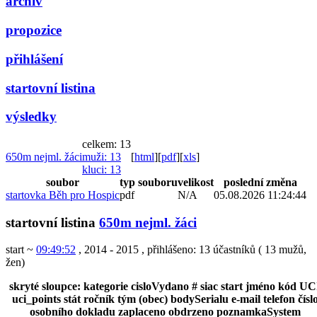
archiv
propozice
přihlášení
startovní listina
výsledky
celkem: 13
650m nejml. žáci
muži
: 13
[
html
]
[
pdf
]
[
xls
]
kluci
: 13
soubor
typ souboru
velikost
poslední změna
startovka Běh pro Hospic
pdf
N/A
05.08.2026 11:24:44
startovní listina
650m nejml. žáci
start ~
09:49:52
, 2014 - 2015
,
přihlášeno: 13 účastníků
(
13 mužů
,
žen
)
skryté sloupce:
kategorie
cisloVydano
#
siac
start
jméno
kód UC
uci_points
stát
ročník
tým (obec)
bodySerialu
e-mail
telefon
čísl
osobního dokladu
zaplaceno
obdrzeno
poznamkaSystem