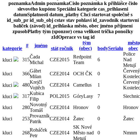
poznamkaAdmin
poznamkaCislo
poznámka k přihlášce
číslo
slevového kupónu
Speciální kategorie
cas_prihlaseni
datumSplatnosti
datum_platby
Chci startovat společně s
id_sub_pr
id_sub_obj
cstav
stav
pohlaví
id_zavodnik
startovní
balíček (závod)
id_prihlaska
město, obec
jméno
příjmení
zpusobPlatby
tým (sponzor)
cena
velikost trička
ponožky
zIdOperace
vs
tag
id
tým
město
#
jméno
kategorie
stát
ročník
(obec)
bodySerialu
obec
Police
Čada
Redpoint
315
CZE
2015
6
Nad
kluci
Michal
Team
Metují
Gábrt
Červený
kluci
366
CZE
2014
OCH ČK
0
Milan
Kostele
Krejčí
Červený
480
CZE
2014
Camellus
1
kluci
Vojtěch
Kostele
Kubica
317
POL
2015
GóryLasy
7
Siechni
kluci
Filip
Novotný
kluci
280
CZE
2014
Hronov
0
Hronov
Tomáš
Provazník
kluci
253
CZE
2014
Žatec
0
Žatec
Patrik
SK Nové
Roháček
kluci
268
CZE
2014
Město nad
0
Nmnm
Petr
Metují