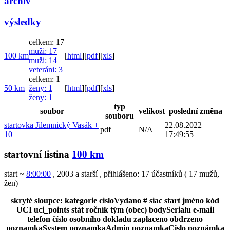
archiv
výsledky
celkem: 17
muži
: 17
100 km
[
html
]
[
pdf
]
[
xls
]
muži
: 14
veteráni
: 3
celkem: 1
50 km
ženy
: 1
[
html
]
[
pdf
]
[
xls
]
ženy
: 1
typ
soubor
velikost
poslední změna
souboru
startovka Jilemnický Vasák +
22.08.2022
pdf
N/A
10
17:49:55
startovní listina
100 km
start ~
8:00:00
, 2003 a starší
,
přihlášeno: 17 účastníků
(
17 mužů
,
žen
)
skryté sloupce:
kategorie
cisloVydano
#
siac
start
jméno
kód
UCI
uci_points
stát
ročník
tým (obec)
bodySerialu
e-mail
telefon
číslo osobního dokladu
zaplaceno
obdrzeno
poznamkaSystem
poznamkaAdmin
poznamkaCislo
poznámka