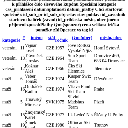
k přihlášce
číslo slevového kupónu
Speciální kategorie
cas_prihlaseni
datumSplatnosti
datum_platby
Chci startovat
společně s
id_sub_pr
id_sub_obj
cstav
stav
pohlaví
id_zavodnik
startovní balíček (závod)
id_prihlaska
město, obec
jméno
příjmení
zpusobPlatby
tým (sponzor)
cena
velikost trička
ponožky
zIdOperace
vs
tag
id
#
jméno
stát
tým (obec)
město, obec
kategorie
ročník
Vejnar
Jove Rollski
veteráni
11
CZE
1957
HornÍ SytovÁ
Josef
Vysoké N/jiz.
Trávníček
Sun Sport
Drnovice 469,
veteráni
13
CZE
1964
Jaroslav
Team
683 04 Drnovice
Kožnar
Čks Ski
veteráni
12
CZE
1966
Jilemnice
Aleš
Jilemnice
Veber
Kasper Swix
muži
6
CZE
1974
Dřevěnice
Tomáš
Team
Ondráček
Vltava Fund
muži
16
CZE
1974
Praha
Radim
Ski Team
Silvini
Trnavský
muži
5
SVK
1975
Madshus
Plzeň
Miroslav
Team
Znojemský
muži
15
CZE
1977
Lk Ledeč N.s.
Říčany U Prahy
Karel
Šimek
Olfincar Ski
muži
19
CZE
1980
Trutnov
Pavel
Team