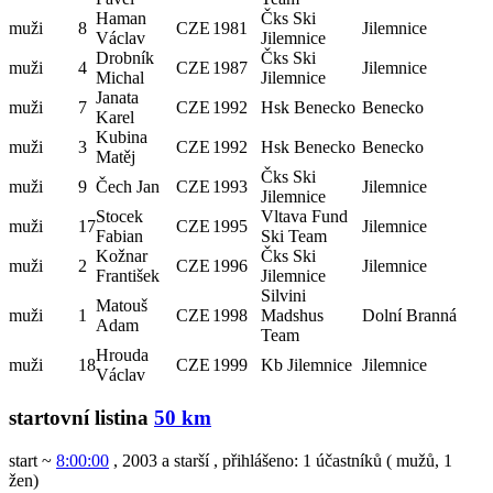
Haman
Čks Ski
muži
8
CZE
1981
Jilemnice
Václav
Jilemnice
Drobník
Čks Ski
muži
4
CZE
1987
Jilemnice
Michal
Jilemnice
Janata
muži
7
CZE
1992
Hsk Benecko
Benecko
Karel
Kubina
muži
3
CZE
1992
Hsk Benecko
Benecko
Matěj
Čks Ski
muži
9
Čech Jan
CZE
1993
Jilemnice
Jilemnice
Stocek
Vltava Fund
muži
17
CZE
1995
Jilemnice
Fabian
Ski Team
Kožnar
Čks Ski
muži
2
CZE
1996
Jilemnice
František
Jilemnice
Silvini
Matouš
muži
1
CZE
1998
Madshus
Dolní Branná
Adam
Team
Hrouda
muži
18
CZE
1999
Kb Jilemnice
Jilemnice
Václav
startovní listina
50 km
start ~
8:00:00
, 2003 a starší
,
přihlášeno: 1 účastníků
(
mužů
,
1
žen
)