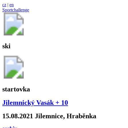
cz
|
en
Sportchallenge
ski
startovka
Jilemnický Vasák + 10
15.08.2021 Jilemnice, Hraběnka