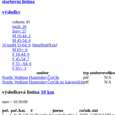
startovní listina
výsledky
celkem: 45
muži
: 20
ženy
: 25
M 16-44
: 2
M 45-54
: 6
10 km
M 55-64
: 6
[
html
]
[
pdf
]
[
xls
]
M 65+
: 6
F 16-44
: 9
F 45-54
: 7
F 55 - 64
: 6
F 65+
: 3
soubor
typ souboru
veliko
Nordic Walking Hamerskej Čerťák
pdf
N/A
Nordic Walking Hamerskej Čerťák po kategoriích
pdf
N/A
výsledková listina
10 km
start ~ 10:30:00
poř.
poř./kat.
#
jméno
ročník
stát