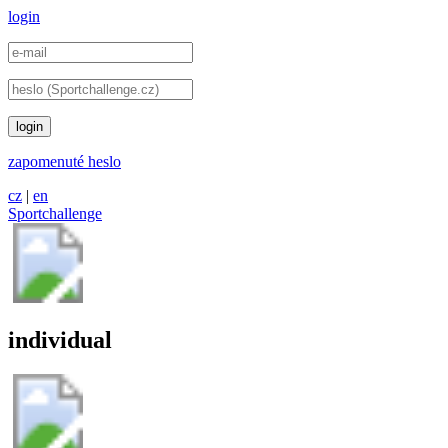
login
login
zapomenuté heslo
cz
|
en
Sportchallenge
individual