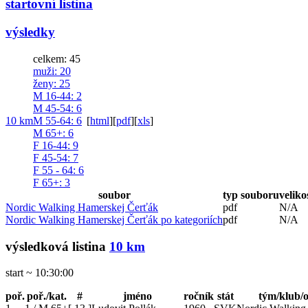
startovní listina
výsledky
celkem: 45
muži
: 20
ženy
: 25
M 16-44
: 2
M 45-54
: 6
10 km
M 55-64
: 6
[
html
]
[
pdf
]
[
xls
]
M 65+
: 6
F 16-44
: 9
F 45-54
: 7
F 55 - 64
: 6
F 65+
: 3
soubor
typ souboru
veliko
Nordic Walking Hamerskej Čerťák
pdf
N/A
Nordic Walking Hamerskej Čerťák po kategoriích
pdf
N/A
výsledková listina
10 km
start ~ 10:30:00
poř.
poř./kat.
#
jméno
ročník
stát
tým/klub/