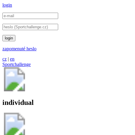
login
login
zapomenuté heslo
cz
|
en
Sportchallenge
individual