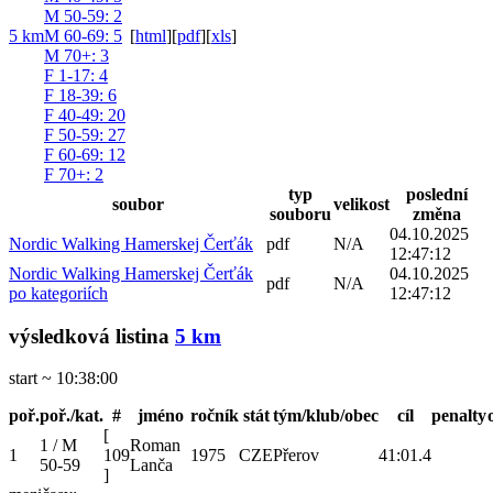
M 50-59
: 2
5 km
M 60-69
: 5
[
html
]
[
pdf
]
[
xls
]
M 70+
: 3
F 1-17
: 4
F 18-39
: 6
F 40-49
: 20
F 50-59
: 27
F 60-69
: 12
F 70+
: 2
typ
poslední
soubor
velikost
souboru
změna
04.10.2025
Nordic Walking Hamerskej Čerťák
pdf
N/A
12:47:12
Nordic Walking Hamerskej Čerťák
04.10.2025
pdf
N/A
po kategoriích
12:47:12
výsledková listina
5 km
start ~ 10:38:00
poř.
poř./kat.
#
jméno
ročník
stát
tým/klub/obec
cíl
penalty
[
1 / M
Roman
1
109
1975
CZE
Přerov
41:01.4
50-59
Lanča
]