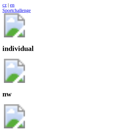
cz
|
en
Sportchallenge
individual
nw