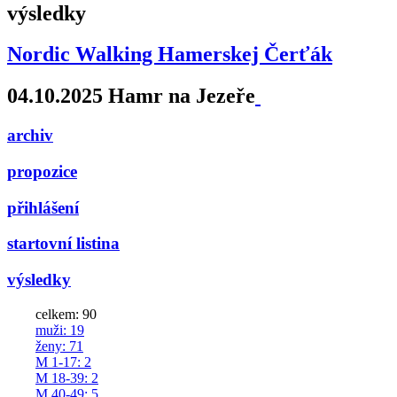
výsledky
Nordic Walking Hamerskej Čerťák
04.10.2025 Hamr na Jezeře
archiv
propozice
přihlášení
startovní listina
výsledky
celkem: 90
muži
: 19
ženy
: 71
M 1-17
: 2
M 18-39
: 2
M 40-49
: 5