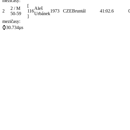
mezičasy:
[
2 / M
Aleš
2
116
1973
CZE
Bruntál
41:02.6
50-59
Urbánek
]
mezičasy:
⌚30.734µs