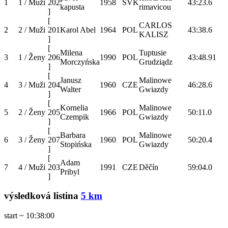
1
1 / Muži
202
1958
SVK
43:23.6
kapusta
rimavicou
]
[
CARLOS
2
2 / Muži
201
Karol Abel
1964
POL
43:38.6
KALISZ
]
[
Milena
Tuptusie
3
1 / Ženy
206
1990
POL
43:48.9
1
Morczyńska
Grudziądz
]
[
Janusz
Malinowe
4
3 / Muži
204
1960
CZE
46:28.6
Walter
Gwiazdy
]
[
Kornelia
Malinowe
5
2 / Ženy
205
1966
POL
50:11.0
Czempik
Gwiazdy
]
[
Barbara
Malinowe
6
3 / Ženy
207
1960
POL
50:20.4
Stopińska
Gwiazdy
]
[
Adam
7
4 / Muži
203
1991
CZE
Děčín
59:04.0
Pribyl
]
výsledková listina
5 km
start ~ 10:38:00