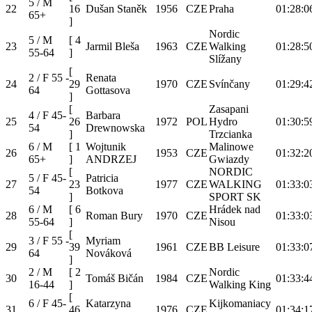
5 / M
22
16
Dušan Staněk
1956
CZE
Praha
01:28:0
65+
]
Nordic
5 / M
[
4
23
Jarmil Bleša
1963
CZE
Walking
01:28:5
55-64
]
Slížany
[
2 / F 55 -
Renata
24
29
1970
CZE
Svínčany
01:29:4
64
Gottasova
]
[
Zasapani
4 / F 45-
Barbara
25
26
1972
POL
Hydro
01:30:5
54
Drewnowska
]
Trzcianka
6 / M
[
1
Wojtunik
Malinowe
26
1953
CZE
01:32:2
65+
]
ANDRZEJ
Gwiazdy
[
NORDIC
5 / F 45-
Patricia
27
23
1977
CZE
WALKING
01:33:0
54
Botkova
]
SPORT SK
6 / M
[
6
Hrádek nad
28
Roman Bury
1970
CZE
01:33:0
55-64
]
Nisou
[
3 / F 55 -
Myriam
29
39
1961
CZE
BB Leisure
01:33:0
64
Nováková
]
2 / M
[
2
Nordic
30
Tomáš Bičán
1984
CZE
01:33:4
16-44
]
Walking King
[
6 / F 45-
Katarzyna
Kijkomaniacy
31
46
1976
CZE
01:34:1