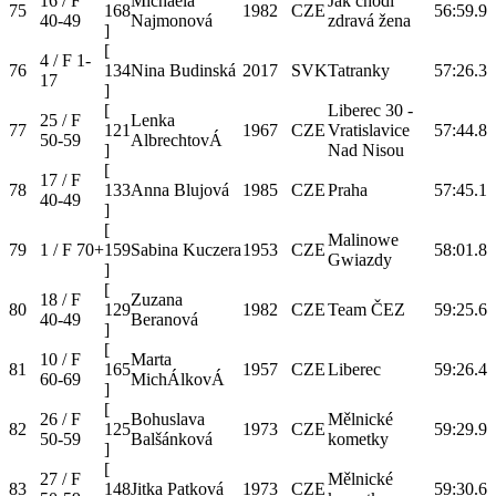
16 / F
Michaela
Jak chodí
75
168
1982
CZE
56:59.9
40-49
Najmonová
zdravá žena
]
[
4 / F 1-
76
134
Nina Budinská
2017
SVK
Tatranky
57:26.3
17
]
[
Liberec 30 -
25 / F
Lenka
77
121
1967
CZE
Vratislavice
57:44.8
50-59
AlbrechtovÁ
]
Nad Nisou
[
17 / F
78
133
Anna Blujová
1985
CZE
Praha
57:45.1
40-49
]
[
Malinowe
79
1 / F 70+
159
Sabina Kuczera
1953
CZE
58:01.8
Gwiazdy
]
[
18 / F
Zuzana
80
129
1982
CZE
Team ČEZ
59:25.6
40-49
Beranová
]
[
10 / F
Marta
81
165
1957
CZE
Liberec
59:26.4
60-69
MichÁlkovÁ
]
[
26 / F
Bohuslava
Mělnické
82
125
1973
CZE
59:29.9
50-59
Balšánková
kometky
]
[
27 / F
Mělnické
83
148
Jitka Patková
1973
CZE
59:30.6