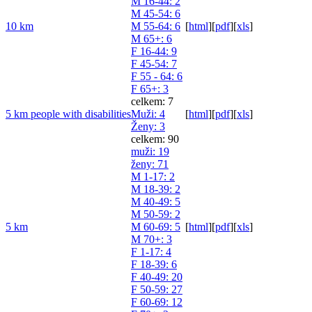
M 16-44
: 2
M 45-54
: 6
10 km
M 55-64
: 6
[
html
]
[
pdf
]
[
xls
]
M 65+
: 6
F 16-44
: 9
F 45-54
: 7
F 55 - 64
: 6
F 65+
: 3
celkem: 7
5 km people with disabilities
Muži
: 4
[
html
]
[
pdf
]
[
xls
]
Ženy
: 3
celkem: 90
muži
: 19
ženy
: 71
M 1-17
: 2
M 18-39
: 2
M 40-49
: 5
M 50-59
: 2
5 km
M 60-69
: 5
[
html
]
[
pdf
]
[
xls
]
M 70+
: 3
F 1-17
: 4
F 18-39
: 6
F 40-49
: 20
F 50-59
: 27
F 60-69
: 12