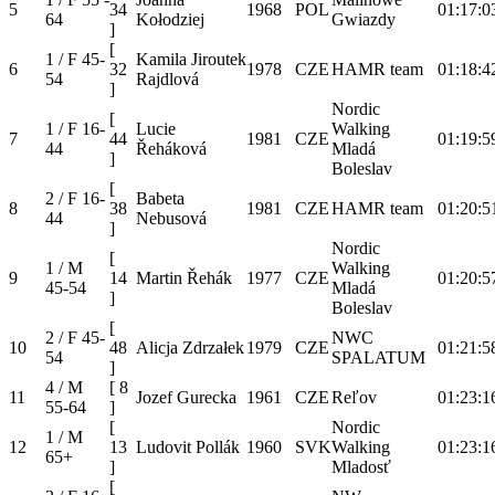
5
34
1968
POL
01:17:0
64
Kołodziej
Gwiazdy
]
[
1 / F 45-
Kamila Jiroutek
6
32
1978
CZE
HAMR team
01:18:4
54
Rajdlová
]
Nordic
[
1 / F 16-
Lucie
Walking
7
44
1981
CZE
01:19:5
44
Řeháková
Mladá
]
Boleslav
[
2 / F 16-
Babeta
8
38
1981
CZE
HAMR team
01:20:5
44
Nebusová
]
Nordic
[
1 / M
Walking
9
14
Martin Řehák
1977
CZE
01:20:5
45-54
Mladá
]
Boleslav
[
2 / F 45-
NWC
10
48
Alicja Zdrzałek
1979
CZE
01:21:5
54
SPALATUM
]
4 / M
[
8
11
Jozef Gurecka
1961
CZE
Reľov
01:23:1
55-64
]
[
Nordic
1 / M
12
13
Ludovit Pollák
1960
SVK
Walking
01:23:1
65+
]
Mladosť
[