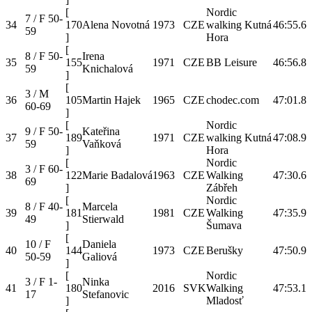
[
Nordic
7 / F 50-
34
170
Alena Novotná
1973
CZE
walking Kutná
46:55.6
59
]
Hora
[
8 / F 50-
Irena
35
155
1971
CZE
BB Leisure
46:56.8
59
Knichalová
]
[
3 / M
36
105
Martin Hajek
1965
CZE
chodec.com
47:01.8
60-69
]
[
Nordic
9 / F 50-
Kateřina
37
189
1971
CZE
walking Kutná
47:08.9
59
Vaňková
]
Hora
[
Nordic
3 / F 60-
38
122
Marie Badalová
1963
CZE
Walking
47:30.6
69
]
Zábřeh
[
Nordic
8 / F 40-
Marcela
39
181
1981
CZE
Walking
47:35.9
49
Stierwald
]
Šumava
[
10 / F
Daniela
40
144
1973
CZE
Berušky
47:50.9
50-59
Galiová
]
[
Nordic
3 / F 1-
Ninka
41
180
2016
SVK
Walking
47:53.1
17
Stefanovic
]
Mladosť