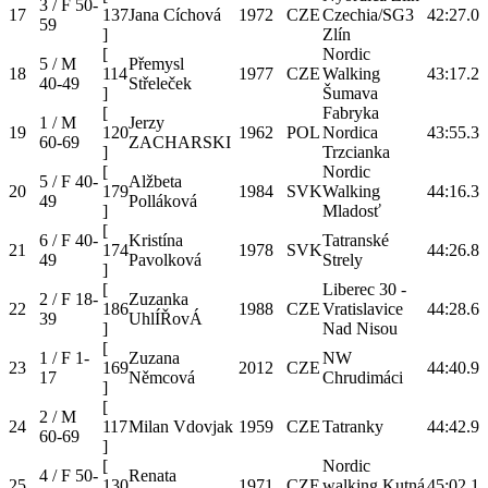
3 / F 50-
17
137
Jana Cíchová
1972
CZE
Czechia/SG3
42:27.0
59
]
Zlín
[
Nordic
5 / M
Přemysl
18
114
1977
CZE
Walking
43:17.2
40-49
Střeleček
]
Šumava
[
Fabryka
1 / M
Jerzy
19
120
1962
POL
Nordica
43:55.3
60-69
ZACHARSKI
]
Trzcianka
[
Nordic
5 / F 40-
Alžbeta
20
179
1984
SVK
Walking
44:16.3
49
Polláková
]
Mladosť
[
6 / F 40-
Kristína
Tatranské
21
174
1978
SVK
44:26.8
49
Pavolková
Strely
]
[
Liberec 30 -
2 / F 18-
Zuzanka
22
186
1988
CZE
Vratislavice
44:28.6
39
UhlÍŘovÁ
]
Nad Nisou
[
1 / F 1-
Zuzana
NW
23
169
2012
CZE
44:40.9
17
Němcová
Chrudimáci
]
[
2 / M
24
117
Milan Vdovjak
1959
CZE
Tatranky
44:42.9
60-69
]
[
Nordic
4 / F 50-
Renata
25
130
1971
CZE
walking Kutná
45:02.1