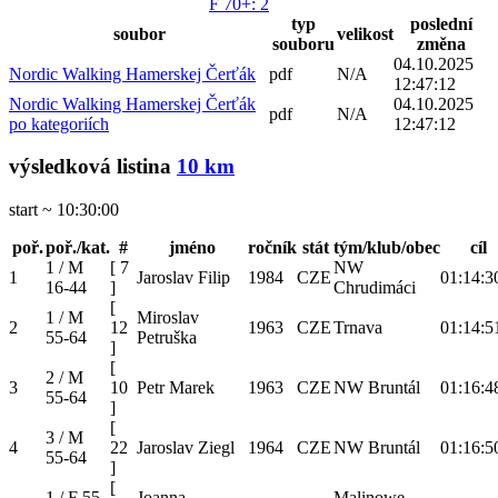
F 70+
: 2
typ
poslední
soubor
velikost
souboru
změna
04.10.2025
Nordic Walking Hamerskej Čerťák
pdf
N/A
12:47:12
Nordic Walking Hamerskej Čerťák
04.10.2025
pdf
N/A
po kategoriích
12:47:12
výsledková listina
10 km
start ~ 10:30:00
poř.
poř./kat.
#
jméno
ročník
stát
tým/klub/obec
cíl
1 / M
[
7
NW
1
Jaroslav Filip
1984
CZE
01:14:3
16-44
]
Chrudimáci
[
1 / M
Miroslav
2
12
1963
CZE
Trnava
01:14:5
55-64
Petruška
]
[
2 / M
3
10
Petr Marek
1963
CZE
NW Bruntál
01:16:4
55-64
]
[
3 / M
4
22
Jaroslav Ziegl
1964
CZE
NW Bruntál
01:16:5
55-64
]
[
1 / F 55 -
Joanna
Malinowe