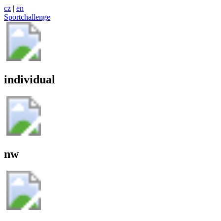
cz
|
en
Sportchallenge
individual
nw