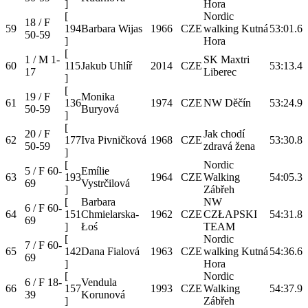
]
Hora
[
Nordic
18 / F
59
194
Barbara Wijas
1966
CZE
walking Kutná
53:01.6
50-59
]
Hora
[
1 / M 1-
SK Maxtri
60
115
Jakub Uhlíř
2014
CZE
53:13.4
17
Liberec
]
[
19 / F
Monika
61
136
1974
CZE
NW Děčín
53:24.9
50-59
Buryová
]
[
20 / F
Jak chodí
62
177
Iva Pivničková
1968
CZE
53:30.8
50-59
zdravá žena
]
[
Nordic
5 / F 60-
Emílie
63
193
1964
CZE
Walking
54:05.3
69
Vystrčilová
]
Zábřeh
[
Barbara
NW
6 / F 60-
64
151
Chmielarska-
1962
CZE
CZŁAPSKI
54:31.8
69
]
Łoś
TEAM
[
Nordic
7 / F 60-
65
142
Dana Fialová
1963
CZE
walking Kutná
54:36.6
69
]
Hora
[
Nordic
6 / F 18-
Vendula
66
157
1993
CZE
Walking
54:37.9
39
Korunová
]
Zábřeh