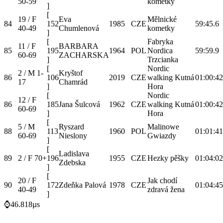
50-59
kometky
]
[
19 / F
Eva
Mělnické
84
152
1985
CZE
59:45.6
40-49
Chumlenová
kometky
]
[
Fabryka
11 / F
BARBARA
85
195
1964
POL
Nordica
59:59.9
60-69
ZACHARSKA
]
Trzcianka
[
Nordic
2 / M 1-
Kryštof
86
106
2019
CZE
walking Kutná
01:00:42
17
Chamrád
]
Hora
[
Nordic
12 / F
86
185
Jana Šulcová
1962
CZE
walking Kutná
01:00:42
60-69
]
Hora
[
5 / M
Ryszard
Malinowe
88
113
1960
POL
01:01:41
60-69
Nieslony
Gwiazdy
]
[
Ladislava
89
2 / F 70+
196
1955
CZE
Hezky pěšky
01:04:02
Zdebska
]
[
20 / F
Jak chodí
90
172
Zdeňka Palová
1978
CZE
01:04:45
40-49
zdravá žena
]
⌚46.818µs