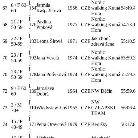
[
Nordic
8 / F 60-
Jarmila
67
154
1956
CZE
walking Kutná
54:40.4
69
Kašpaříková
]
Hora
[
Nordic
21 / F
Pavlína
68
176
1975
CZE
walking Kutná
54:53.1
50-59
Pipková
]
Hora
[
22 / F
Jak chodí
69
183
Leona Šírová
1971
CZE
55:10.5
50-59
zdravá žena
]
[
Nordic
23 / F
70
192
Jana Veselá
1974
CZE
walking Kutná
55:59.3
50-59
]
Hora
[
Nordic
23 / F
70
178
Jana Polívková
1974
CZE
walking Kutná
55:59.3
50-59
]
Hora
[
9 / F 60-
Jaroslava
72
139
1964
CZE
NW Děčín
55:59.6
69
Dobrá
]
[
NW
3 / M
73
110
Władysław Łoś
1955
CZE
CZŁAPSKI
56:06.4
70+
]
TEAM
[
15 / F
74
171
Petra Oravcová
1979
CZE
Berušky
56:17.8
40-49
]
[