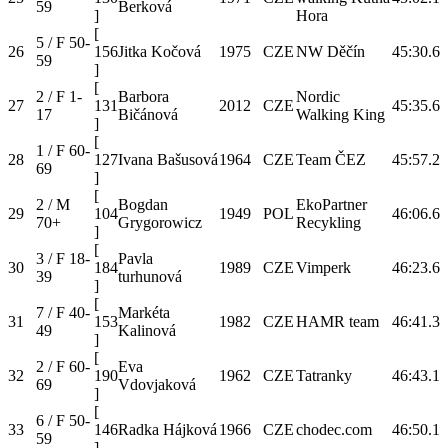
59
Berková
]
Hora
[
5 / F 50-
26
156
Jitka Kočová
1975
CZE
NW Děčín
45:30.6
59
]
[
2 / F 1-
Barbora
Nordic
27
131
2012
CZE
45:35.6
17
Bičánová
Walking King
]
[
1 / F 60-
28
127
Ivana Bašusová
1964
CZE
Team ČEZ
45:57.2
69
]
[
2 / M
Bogdan
EkoPartner
29
104
1949
POL
46:06.6
70+
Grygorowicz
Recykling
]
[
3 / F 18-
Pavla
30
184
1989
CZE
Vimperk
46:23.6
39
turhunová
]
[
7 / F 40-
Markéta
31
153
1982
CZE
HAMR team
46:41.3
49
Kalinová
]
[
2 / F 60-
Eva
32
190
1962
CZE
Tatranky
46:43.1
69
Vdovjaková
]
[
6 / F 50-
33
146
Radka Hájková
1966
CZE
chodec.com
46:50.1
59
]