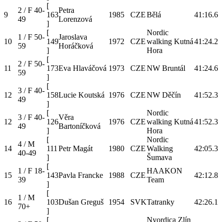
[
2 / F 40-
Petra
9
163
1985
CZE
Bělá
41:16.6
49
Lorenzová
]
[
Nordic
1 / F 50-
Jaroslava
10
149
1972
CZE
walking Kutná
41:24.2
59
Horáčková
]
Hora
[
2 / F 50-
11
173
Eva Hlaváčová
1973
CZE
NW Bruntál
41:24.6
59
]
[
3 / F 40-
12
158
Lucie Koutská
1976
CZE
NW Děčín
41:52.3
49
]
[
Nordic
3 / F 40-
Věra
12
126
1976
CZE
walking Kutná
41:52.3
49
Bartoníčková
]
Hora
[
Nordic
4 / M
14
111
Petr Magát
1980
CZE
Walking
42:05.3
40-49
]
Šumava
[
1 / F 18-
HAAKON
15
143
Pavla Francke
1988
CZE
42:12.8
39
Team
]
[
1 / M
16
103
Dušan Greguš
1954
SVK
Tatranky
42:26.1
70+
]
[
Nyordica Zlín