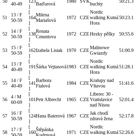
50
123
1980
SVK
50:21.3
40-49
Baďurová
buchty
]
[
Nordic
13 / F
Milena
51
164
1972
CZE
walking Kutná
50:23.1
50-59
Mariašová
]
Hora
[
14 / F
Renata
52
138
1972
CZE
Hezky pěšky
50:55.6
50-59
Cmuntova
]
[
15 / F
Malinowe
53
162
Izabela Lisiak
1970
CZE
51:00.9
50-59
Gwiazdy
]
[
Nordic
13 / F
54
191
Šárka Vejtasová
1983
CZE
walking Kutná
51:28.1
40-49
]
Hora
[
14 / F
Barbora
Kralupy nad
55
141
1984
CZE
51:41.6
40-49
Fialová
Vltavou
]
[
Liberec 30 -
4 / M
56
101
Petr Albrecht
1965
CZE
Vratislavice
52:01.4
60-69
]
nad Nisou
[
16 / F
Jak chodí
57
124
Hana Baierová
1967
CZE
52:17.8
50-59
zdravá žena
]
[
Nordic
17 / F
Štěpánka
58
160
1971
CZE
walking Kutná
52:26.6
50-59
Kudrnová