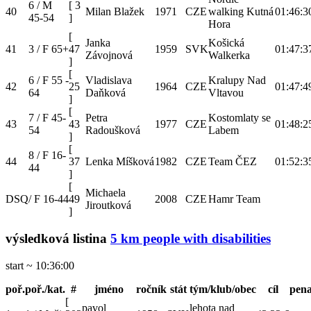
6 / M
[
3
40
Milan Blažek
1971
CZE
walking Kutná
01:46:3
45-54
]
Hora
[
Janka
Košická
41
3 / F 65+
47
1959
SVK
01:47:3
Závojnová
Walkerka
]
[
6 / F 55 -
Vladislava
Kralupy Nad
42
25
1964
CZE
01:47:4
64
Daňková
Vltavou
]
[
7 / F 45-
Petra
Kostomlaty se
43
43
1977
CZE
01:48:2
54
Radoušková
Labem
]
[
8 / F 16-
44
37
Lenka Míšková
1982
CZE
Team ČEZ
01:52:3
44
]
[
Michaela
DSQ
/ F 16-44
49
2008
CZE
Hamr Team
Jiroutková
]
výsledková listina
5 km people with disabilities
start ~ 10:36:00
poř.
poř./kat.
#
jméno
ročník
stát
tým/klub/obec
cíl
pena
[
pavol
lehota nad