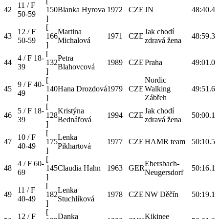
[
11 / F
42
150
Blanka Hyrova
1972
CZE
JN
48:40.4
50-59
]
[
12 / F
Martina
Jak chodí
43
166
1971
CZE
48:59.3
50-59
Michalová
zdravá žena
]
[
4 / F 18-
Petra
44
132
1989
CZE
Praha
49:01.0
39
Blahovcová
]
[
Nordic
9 / F 40-
45
140
Hana Drozdová
1979
CZE
Walking
49:51.6
49
]
Zábřeh
[
5 / F 18-
Kristýna
Jak chodí
46
128
1994
CZE
50:00.1
39
Bednářová
zdravá žena
]
[
10 / F
Lenka
47
175
1977
CZE
HAMR team
50:10.5
40-49
Pikhartová
]
[
4 / F 60-
Ebersbach-
48
145
Claudia Hahn
1963
GER
50:16.1
69
Neugersdorf
]
[
11 / F
Lenka
49
182
1978
CZE
NW Děčín
50:19.1
40-49
Stuchlíková
]
[
12 / F
Danka
Kikinee