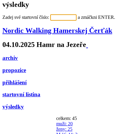
výsledky
Zadej své startovní číslo:
a zmáčkni ENTER.
Nordic Walking Hamerskej Čerťák
04.10.2025 Hamr na Jezeře
archiv
propozice
přihlášení
startovní listina
výsledky
celkem: 45
muži
: 20
ženy
: 25