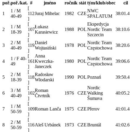
poř.
poř./kat.
#
jméno
ročník
stát
tým/klub/obec
cíl
[
1 / M
NWC
1
112
Juraj Mihelac
1982
CZE
38:01.4
40-49
SPALATUM
]
[
Ekspedycja
1 / M
Łukasz
2
107
1988
POL
Nordic Team
38:10.6
18-39
Karasiewicz
]
Szczecin
[
2 / M
Daniel
Nordic Team
3
119
1978
POL
38:20.6
40-49
Wojtasiński
Częstochowa
]
[
Anna
1 / F 40-
Nordic Team
4
161
Kweczka-
1980
POL
39:06.6
49
Częstochowa
]
Janeczek
[
2 / M
Radosław
5
118
1990
POL
Poznań
39:50.4
18-39
Włodarski
]
[
Nordic
3 / M
Roman
6
102
1976
CZE
Walking
40:05.2
40-49
Čtvrtník
]
Šumava
[
1 / M
7
109
Roman Lanča
1975
CZE
Přerov
41:01.4
50-59
]
[
2 / M
8
116
Aleš Urbánek
1973
CZE
Bruntál
41:02.6
50-59
]