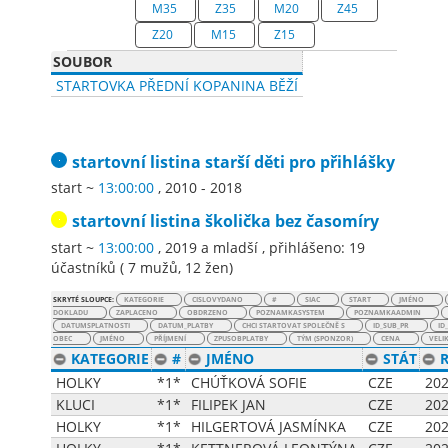
M35
Z35
M20
Z45
Z20
M15
Z15
SOUBOR
STARTOVKA PŘEDNÍ KOPANINA BĚŽÍ
startovní listina
starší děti pro přihlášky
start ~
13:00:00
, 2010 - 2018
startovní listina
školička bez časomíry
start ~
13:00:00
, 2019 a mladší
,
přihlášeno: 19
účastníků
(
7 mužů
,
12 žen
)
SKRYTÉ SLOUPCE:
KATEGORIE
CISLOVYDANO
#
SIAC
START
JMÉNO
DOKLADU
ZAPLACENO
OBDRZENO
POZNAMKASYSTEM
POZNAMKAADMIN
DATUMSPLATNOSTI
DATUM_PLATBY
CHCI STARTOVAT SPOLEČNĚ S
ID_SUB_PR
ID
OBEC
JMÉNO
PŘÍJMENÍ
ZPUSOBPLATBY
TÝM (SPONZOR)
CENA
VELI
KATEGORIE
#
JMÉNO
STÁT
HOLKY
*1*
CHÚŤKOVÁ SOFIE
CZE
20
KLUCI
*1*
FILIPEK JAN
CZE
20
HOLKY
*1*
HILGERTOVÁ JASMÍNKA
CZE
20