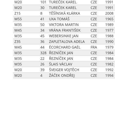
M20
101
TUREČEK KAREL
CZE
1991
M20
30
TUREČEK KAREL
CZE
1991
Z15
8
TĚŠÍNSKÁ KLÁRKA
CZE
2008
M55
41
UXA TOMÁŠ
CZE
1965
M35
50
VIKTORA MARTIN
CZE
1989
M45
34
VRÁNA FRANTIŠEK
CZE
1977
M35
45
WEBERSINKE JAN
CZE
1988
Z35
36
ZAPLETALOVA ADELA
CZE
1990
M45
44
ÉCORCHARD GAËL
FRA
1979
M35
328
ŘEZNÍČEK JAN
CZE
1984
M35
22
ŘEZNÍČEK JAN
CZE
1984
M35
26
ŠLAIS VÁCLAV
CZE
1982
M20
39
ŠVEIGER VOJTĚCH
CZE
1992
M20
4
ŽÁČEK ONDŘEJ
CZE
1994