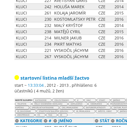
KLUCI
227
AVETISYAN GARIS
CZE
2014
KLUCI
242
HOLUŠA MAREK
CZE
2014
KLUCI
261
KOLAJA JAROMÍR
CZE
2015
KLUCI
230
KOSTOMLATSKY PETR
CZE
2016
KLUCI
232
MALÝ KRYŠTOF
CZE
2014
KLUCI
238
MATĚJŮ CYRIL
CZE
2015
KLUCI
214
MILNER JAKUB
CZE
2016
KLUCI
234
PIKRT MATYAS
CZE
2016
KLUCI
221
VYSKOČIL JÁCHYM
CZE
2016
KLUCI
267
VYSKOČIL JÁCHYM
CZE
2016
startovní listina
mladší žactvo
start ~
13:33:04
, 2012 - 2013
,
přihlášeno: 6
účastníků
(
4 mužů
,
2 žen
)
SKRYTÉ SLOUPCE:
KATEGORIE
CISLOVYDANO
#
SIAC
START
JMÉNO
TELEFON
ČÍSLO OSOBNÍHO DOKLADU
ZAPLACENO
OBDRZENO
POZNAMKASYST
KUPÓNU
SPECIÁLNÍ KATEGORIE
CAS_PRIHLASENI
DATUMSPLATNOSTI
DATUM_PLAT
ID_ZAVODNIK
STARTOVNÍ BALÍČEK (ZÁVOD)
ID_PRIHLASKA
MĚSTO, OBEC
JMÉNO
ZIDOPERACE
VS
TAG
ID
KATEGORIE
#
JMÉNO
STÁT
ROČN