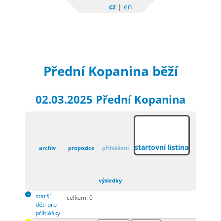
cz
|
en
Sportchallenge
Přední Kopanina běží
02.03.2025 Přední Kopanina
startovní listina
archiv
propozice
přihlášení
výsledky
starší
celkem: 0
děti pro
přihlášky