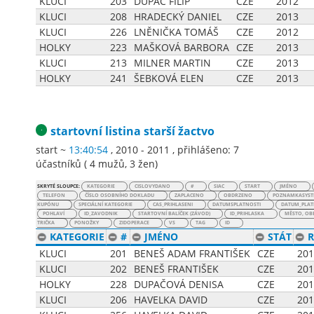
KLUCI
203
DUPAČ FILIP
CZE
2012
KLUCI
208
HRADECKÝ DANIEL
CZE
2013
KLUCI
226
LNĚNIČKA TOMÁŠ
CZE
2012
HOLKY
223
MAŠKOVÁ BARBORA
CZE
2013
KLUCI
213
MILNER MARTIN
CZE
2013
HOLKY
241
ŠEBKOVÁ ELEN
CZE
2013
startovní listina
starší žactvo
start ~
13:40:54
, 2010 - 2011
,
přihlášeno: 7
účastníků
(
4 mužů
,
3 žen
)
SKRYTÉ SLOUPCE:
KATEGORIE
CISLOVYDANO
#
SIAC
START
JMÉNO
TELEFON
ČÍSLO OSOBNÍHO DOKLADU
ZAPLACENO
OBDRZENO
POZNAMKASYST
KUPÓNU
SPECIÁLNÍ KATEGORIE
CAS_PRIHLASENI
DATUMSPLATNOSTI
DATUM_PLAT
POHLAVÍ
ID_ZAVODNIK
STARTOVNÍ BALÍČEK (ZÁVOD)
ID_PRIHLASKA
MĚSTO, OB
TRIČKA
PONOŽKY
ZIDOPERACE
VS
TAG
ID
KATEGORIE
#
JMÉNO
STÁT
R
KLUCI
201
BENEŠ ADAM FRANTIŠEK
CZE
201
KLUCI
202
BENEŠ FRANTIŠEK
CZE
201
HOLKY
228
DUPAČOVÁ DENISA
CZE
201
KLUCI
206
HAVELKA DAVID
CZE
201