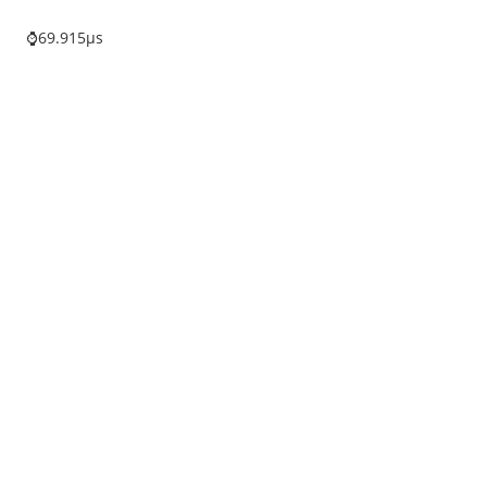
⌚69.915µs