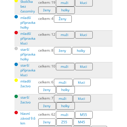
školička
celkem: 19
muži
kluci
bez
ženy
holky
časomíry
mladší
celkem: 4
Ženy
přípravka
holky
mladší
celkem: 12
muži
kluci
přípravka
kluci
starší
celkem: 8
ženy
holky
přípravka
holky
starší
celkem: 10
muži
kluci
přípravka
kluci
mladší
celkem: 6
muži
kluci
žactvo
ženy
holky
starší
celkem: 7
muži
kluci
žactvo
ženy
holky
hlavní
celkem: 62
muži
M55
závod 9.6
ženy
Z55
M45
km