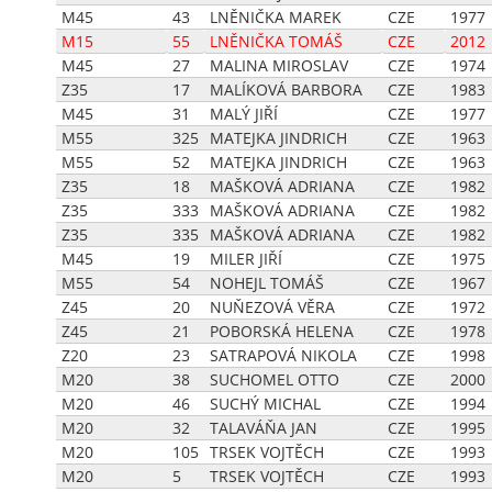
M45
43
LNĚNIČKA MAREK
CZE
1977
M15
55
LNĚNIČKA TOMÁŠ
CZE
2012
M45
27
MALINA MIROSLAV
CZE
1974
Z35
17
MALÍKOVÁ BARBORA
CZE
1983
M45
31
MALÝ JIŘÍ
CZE
1977
M55
325
MATEJKA JINDRICH
CZE
1963
M55
52
MATEJKA JINDRICH
CZE
1963
Z35
18
MAŠKOVÁ ADRIANA
CZE
1982
Z35
333
MAŠKOVÁ ADRIANA
CZE
1982
Z35
335
MAŠKOVÁ ADRIANA
CZE
1982
M45
19
MILER JIŘÍ
CZE
1975
M55
54
NOHEJL TOMÁŠ
CZE
1967
Z45
20
NUŇEZOVÁ VĚRA
CZE
1972
Z45
21
POBORSKÁ HELENA
CZE
1978
Z20
23
SATRAPOVÁ NIKOLA
CZE
1998
M20
38
SUCHOMEL OTTO
CZE
2000
M20
46
SUCHÝ MICHAL
CZE
1994
M20
32
TALAVÁŇA JAN
CZE
1995
M20
105
TRSEK VOJTĚCH
CZE
1993
M20
5
TRSEK VOJTĚCH
CZE
1993