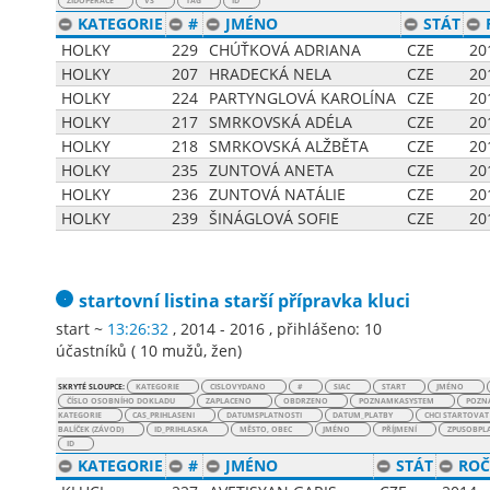
ZIDOPERACE
VS
TAG
ID
KATEGORIE
#
JMÉNO
STÁT
HOLKY
229
CHÚŤKOVÁ ADRIANA
CZE
20
HOLKY
207
HRADECKÁ NELA
CZE
20
HOLKY
224
PARTYNGLOVÁ KAROLÍNA
CZE
20
HOLKY
217
SMRKOVSKÁ ADÉLA
CZE
20
HOLKY
218
SMRKOVSKÁ ALŽBĚTA
CZE
20
HOLKY
235
ZUNTOVÁ ANETA
CZE
20
HOLKY
236
ZUNTOVÁ NATÁLIE
CZE
20
HOLKY
239
ŠINÁGLOVÁ SOFIE
CZE
20
startovní listina
starší přípravka kluci
start ~
13:26:32
, 2014 - 2016
,
přihlášeno: 10
účastníků
(
10 mužů
,
žen
)
SKRYTÉ SLOUPCE:
KATEGORIE
CISLOVYDANO
#
SIAC
START
JMÉNO
ČÍSLO OSOBNÍHO DOKLADU
ZAPLACENO
OBDRZENO
POZNAMKASYSTEM
POZN
KATEGORIE
CAS_PRIHLASENI
DATUMSPLATNOSTI
DATUM_PLATBY
CHCI STARTOVAT
BALÍČEK (ZÁVOD)
ID_PRIHLASKA
MĚSTO, OBEC
JMÉNO
PŘÍJMENÍ
ZPUSOBPL
ID
KATEGORIE
#
JMÉNO
STÁT
ROČ