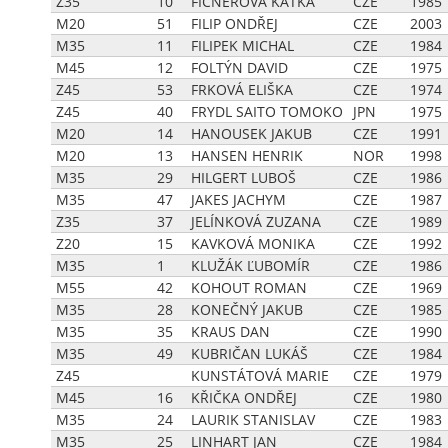
Z35
10
FICNEROVÁ KATKA
CZE
1985
M20
51
FILIP ONDŘEJ
CZE
2003
M35
11
FILIPEK MICHAL
CZE
1984
M45
12
FOLTÝN DAVID
CZE
1975
Z45
53
FRKOVÁ ELIŠKA
CZE
1974
Z45
40
FRYDL SAITO TOMOKO
JPN
1975
M20
14
HANOUSEK JAKUB
CZE
1991
M20
13
HANSEN HENRIK
NOR
1998
M35
29
HILGERT LUBOŠ
CZE
1986
M35
47
JAKES JACHYM
CZE
1987
Z35
37
JELÍNKOVÁ ZUZANA
CZE
1989
Z20
15
KAVKOVÁ MONIKA
CZE
1992
M35
1
KLUŽÁK ĽUBOMÍR
CZE
1986
M55
42
KOHOUT ROMAN
CZE
1969
M35
28
KONEČNÝ JAKUB
CZE
1985
M35
35
KRAUS DAN
CZE
1990
M35
49
KUBRIČAN LUKÁŠ
CZE
1984
Z45
KUNSTÁTOVÁ MARIE
CZE
1979
M45
16
KŘIČKA ONDŘEJ
CZE
1980
M35
24
LAURIK STANISLAV
CZE
1983
M35
25
LINHART JAN
CZE
1984