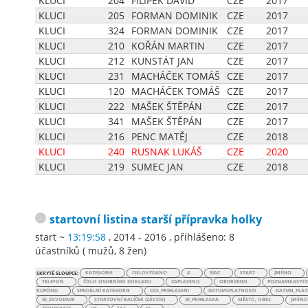
KLUCI
204
FILIPEK DAVID
CZE
2017
KLUCI
205
FORMAN DOMINIK
CZE
2017
KLUCI
324
FORMAN DOMINIK
CZE
2017
KLUCI
210
KOŘÁN MARTIN
CZE
2017
KLUCI
212
KUNSTÁT JAN
CZE
2017
KLUCI
231
MACHÁČEK TOMÁŠ
CZE
2017
KLUCI
120
MACHÁČEK TOMÁŠ
CZE
2017
KLUCI
222
MAŠEK ŠTĚPÁN
CZE
2017
KLUCI
341
MAŠEK ŠTĚPÁN
CZE
2017
KLUCI
216
PENC MATĚJ
CZE
2018
KLUCI
240
RUSNAK LUKÁŠ
CZE
2020
KLUCI
219
SUMEC JAN
CZE
2018
startovní listina
starší přípravka holky
start ~
13:19:58
, 2014 - 2016
,
přihlášeno: 8
účastníků
(
mužů
,
8 žen
)
SKRYTÉ SLOUPCE:
KATEGORIE
CISLOVYDANO
#
SIAC
START
JMÉNO
TELEFON
ČÍSLO OSOBNÍHO DOKLADU
ZAPLACENO
OBDRZENO
POZNAMKASYST
KUPÓNU
SPECIÁLNÍ KATEGORIE
CAS_PRIHLASENI
DATUMSPLATNOSTI
DATUM_PLAT
ID_ZAVODNIK
STARTOVNÍ BALÍČEK (ZÁVOD)
ID_PRIHLASKA
MĚSTO, OBEC
JMÉNO