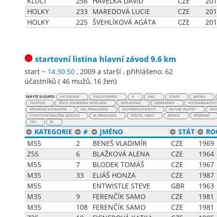
KLUCI
256
HAVELKA DAVID
CZE
201
HOLKY
233
MAREDOVÁ LUCIE
CZE
201
HOLKY
225
ŠVEHLÍKOVÁ AGÁTA
CZE
201
startovní listina
hlavní závod 9.6 km
start ~
14:30:50
, 2009 a starší
,
přihlášeno: 62
účastníků
(
46 mužů
,
16 žen
)
SKRYTÉ SLOUPCE:
KATEGORIE
CISLOVYDANO
#
SIAC
START
JMÉNO
TELEFON
ČÍSLO OSOBNÍHO DOKLADU
ZAPLACENO
OBDRZENO
POZNAMKASYST
SPECIÁLNÍ KATEGORIE
CAS_PRIHLASENI
DATUMSPLATNOSTI
DATUM_PLATBY
CHC
STARTOVNÍ BALÍČEK (ZÁVOD)
ID_PRIHLASKA
MĚSTO, OBEC
JMÉNO
PŘÍJMENÍ
TAG
ID
KATEGORIE
#
JMÉNO
STÁT
RO
M55
2
BENEŠ VLADIMÍR
CZE
1969
Z55
6
BLAŽKOVÁ ALENA
CZE
1964
M55
7
BLODEK TOMÁŠ
CZE
1967
M35
33
ELIÁŠ HONZA
CZE
1987
M55
ENTWISTLE STEVE
GBR
1963
M35
9
FERENČÍK SAMO
CZE
1981
M35
108
FERENČÍK SAMO
CZE
1981