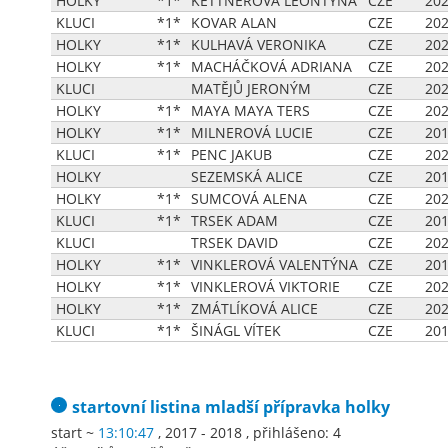
HOLKY
*1*
KETTNEROVÁ LEONTÝNA
CZE
20
KLUCI
*1*
KOVAR ALAN
CZE
20
HOLKY
*1*
KULHAVÁ VERONIKA
CZE
20
HOLKY
*1*
MACHÁČKOVÁ ADRIANA
CZE
20
KLUCI
MATĚJŮ JERONÝM
CZE
20
HOLKY
*1*
MAYA MAYA TERS
CZE
20
HOLKY
*1*
MILNEROVÁ LUCIE
CZE
20
KLUCI
*1*
PENC JAKUB
CZE
20
HOLKY
SEZEMSKÁ ALICE
CZE
20
HOLKY
*1*
SUMCOVÁ ALENA
CZE
20
KLUCI
*1*
TRSEK ADAM
CZE
20
KLUCI
TRSEK DAVID
CZE
20
HOLKY
*1*
VINKLEROVÁ VALENTÝNA
CZE
20
HOLKY
*1*
VINKLEROVÁ VIKTORIE
CZE
20
HOLKY
*1*
ZMÁTLÍKOVÁ ALICE
CZE
20
KLUCI
*1*
ŠINÁGL VÍTEK
CZE
20
startovní listina
mladší přípravka holky
start ~
13:10:47
, 2017 - 2018
,
přihlášeno: 4