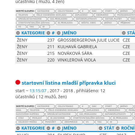
účastníků
(
mužů
,
4 žen
)
SKRYTÉ SLOUPCE:
KATEGORIE
CISLOVYDANO
#
SIAC
START
JMÉNO
TELEFON
ČÍSLO OSOBNÍHO DOKLADU
ZAPLACENO
OBDRZENO
POZNAMKASYST
SPECIÁLNÍ KATEGORIE
CAS_PRIHLASENI
DATUMSPLATNOSTI
DATUM_PLATBY
CHC
STARTOVNÍ BALÍČEK (ZÁVOD)
ID_PRIHLASKA
MĚSTO, OBEC
JMÉNO
PŘÍJMENÍ
VS
TAG
ID
KATEGORIE
#
JMÉNO
STÁ
ŽENY
237
GROSSBERGEROVA JULIE LUCIE
CZE
ŽENY
211
KULHAVÁ GABRIELA
CZE
ŽENY
215
NOVÁKOVÁ SÁRA
CZE
ŽENY
220
VINKLEROVÁ VIOLA
CZE
startovní listina
mladší přípravka kluci
start ~
13:15:07
, 2017 - 2018
,
přihlášeno: 12
účastníků
(
12 mužů
,
žen
)
SKRYTÉ SLOUPCE:
KATEGORIE
CISLOVYDANO
#
SIAC
START
JMÉNO
MAIL
TELEFON
ČÍSLO OSOBNÍHO DOKLADU
ZAPLACENO
OBDRZENO
POZN
SLEVOVÉHO KUPÓNU
SPECIÁLNÍ KATEGORIE
CAS_PRIHLASENI
DATUMSPLATNOSTI
STAV
POHLAVÍ
ID_ZAVODNIK
STARTOVNÍ BALÍČEK (ZÁVOD)
ID_PRIHLASKA
VELIKOST TRIČKA
PONOŽKY
ZIDOPERACE
VS
TAG
ID
KATEGORIE
#
JMÉNO
STÁT
ROČNÍ