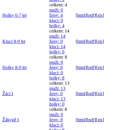
celkem: 4
muži
: 0
Holky 6-7 let
ženy
: 4
[
html
]
[
pdf
]
[
xls
]
kluci
: 0
holky
: 4
celkem: 14
muži
: 14
Kluci 8-9 let
ženy
: 0
[
html
]
[
pdf
]
[
xls
]
kluci
: 14
holky
: 0
celkem: 8
muži
: 0
Holky 8-9 let
ženy
: 8
[
html
]
[
pdf
]
[
xls
]
kluci
: 0
holky
: 8
celkem: 13
muži
: 13
Žáci I
ženy
: 0
[
html
]
[
pdf
]
[
xls
]
kluci
: 13
holky
: 0
celkem: 8
muži
: 0
Žákyně I
ženy
: 8
[
html
]
[
pdf
]
[
xls
]
kluci
: 0