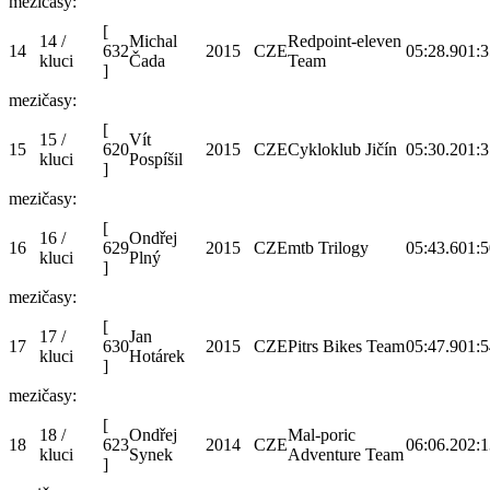
mezičasy:
[
14 /
Michal
Redpoint-eleven
14
632
2015
CZE
05:28.9
01:3
kluci
Čada
Team
]
mezičasy:
[
15 /
Vít
15
620
2015
CZE
Cykloklub Jičín
05:30.2
01:3
kluci
Pospíšil
]
mezičasy:
[
16 /
Ondřej
16
629
2015
CZE
mtb Trilogy
05:43.6
01:5
kluci
Plný
]
mezičasy:
[
17 /
Jan
17
630
2015
CZE
Pitrs Bikes Team
05:47.9
01:5
kluci
Hotárek
]
mezičasy:
[
18 /
Ondřej
Mal-poric
18
623
2014
CZE
06:06.2
02:1
kluci
Synek
Adventure Team
]