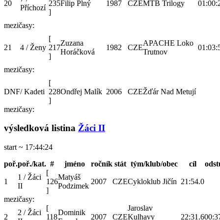
20
235
Filip Plný
1987
CZE
MTB Trilogy
01:00:
Příchozí
]
mezičasy:
[
Zuzana
APACHE Loko
21
4 / Ženy
217
1982
CZE
01:03:
Horáčková
Trutnov
]
mezičasy:
[
DNF
/ Kadeti
228
Ondřej Malík
2006
CZE
Žďár Nad Metují
]
mezičasy:
výsledková listina
Žáci II
start ~ 17:44:24
poř.
poř./kat.
#
jméno
ročník
stát
tým/klub/obec
cíl
odst
[
1 / Žáci
Matyáš
1
126
2007
CZE
Cykloklub Jičín
21:54.0
II
Podzimek
]
mezičasy:
[
Jaroslav
2 / Žáci
Dominik
2
118
2007
CZE
Kulhavy
22:31.6
00:3