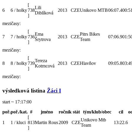
[
Lili
6
6 / holky
738
2013
CZE
Unikovo MTB
06:07.4
00:5
Diblíková
]
mezičasy:
[
Ema
Pitrs Bikes
7
7 / holky
736
2013
CZE
07:06.9
01:5
Šrytrova
Team
]
mezičasy:
[
Tereza
8
8 / holky
739
2013
CZE
Hlavňov
09:05.8
03:4
Kotrncová
]
mezičasy:
výsledková listina
Žáci I
start ~ 17:17:00
poř.
poř./kat.
#
jméno
ročník
stát
tým/klub/obec
cíl
o
[
Unikovo Mtb
1
1 / kluci
813
Martin Rous
2009
CZE
13:22.6
Team
]