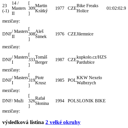
14 /
[
23
Martin
Bike Freaks
Masters
309
1977
CZE
01:02:02.9
(-1)
Krátký
Holice
II
]
mezičasy:
[
/ Masters
Aleš
DNF
308
1976
CZE
Jilemnice
II
Šimek
]
mezičasy:
[
/ Masters
Tomáš
kupkolo.cz/HZS
DNF
333
1987
CZE
I
Berger
Pardubice
]
mezičasy:
[
/ Masters
Piotr
KKW Nexelo
DNF
319
1985
POL
I
Krusz
Walbrzych
]
mezičasy:
[
Rafał
DNF
/ Muži
326
1994
POL
SLONIK BIKE
Słonina
]
mezičasy:
výsledková listina
2 velké okruhy