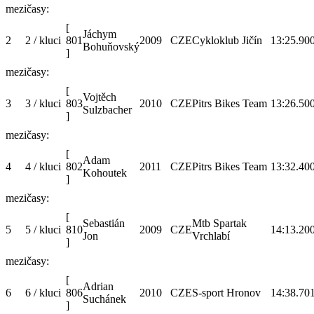
mezičasy:
[
Jáchym
2
2 / kluci
801
2009
CZE
Cykloklub Jičín
13:25.9
00
Bohuňovský
]
mezičasy:
[
Vojtěch
3
3 / kluci
803
2010
CZE
Pitrs Bikes Team
13:26.5
00
Sulzbacher
]
mezičasy:
[
Adam
4
4 / kluci
802
2011
CZE
Pitrs Bikes Team
13:32.4
00
Kohoutek
]
mezičasy:
[
Sebastián
Mtb Spartak
5
5 / kluci
810
2009
CZE
14:13.2
00
Jon
Vrchlabí
]
mezičasy:
[
Adrian
6
6 / kluci
806
2010
CZE
S-sport Hronov
14:38.7
01
Suchánek
]