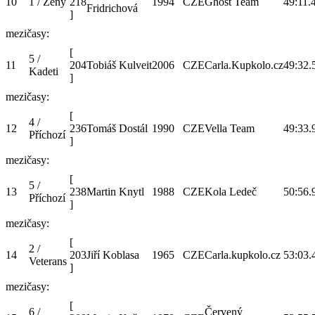
10
1 / Ženy
218
1994
CZE
Ghost Team
49:11.
Fridrichová
]
mezičasy:
[
5 /
11
204
Tobiáš Kulveit
2006
CZE
Carla.Kupkolo.cz
49:32.
Kadeti
]
mezičasy:
[
4 /
12
236
Tomáš Dostál
1990
CZE
Vella Team
49:33.
Příchozí
]
mezičasy:
[
5 /
13
238
Martin Knytl
1988
CZE
Kola Ledeč
50:56.
Příchozí
]
mezičasy:
[
2 /
14
203
Jiří Koblasa
1965
CZE
Carla.kupkolo.cz
53:03.
Veterans
]
mezičasy:
[
6 /
Červený