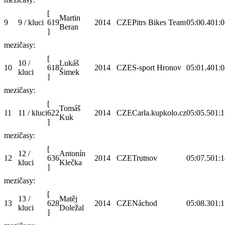
[
Martin
9
9 / kluci
619
2014
CZE
Pitrs Bikes Team
05:00.4
01:0
Beran
]
mezičasy:
[
10 /
Lukáš
10
618
2014
CZE
S-sport Hronov
05:01.4
01:0
kluci
Šimek
]
mezičasy:
[
Tomáš
11
11 / kluci
622
2014
CZE
Carla.kupkolo.cz
05:05.5
01:1
Kuk
]
mezičasy:
[
12 /
Antonín
12
636
2014
CZE
Trutnov
05:07.5
01:1
kluci
Klečka
]
mezičasy:
[
13 /
Matěj
13
628
2014
CZE
Náchod
05:08.3
01:1
kluci
Doležal
]