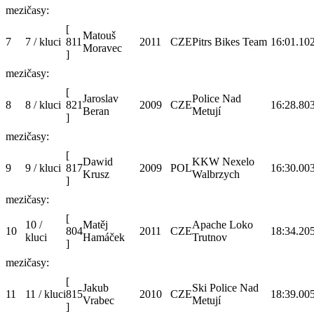
mezičasy:
[
Matouš
7
7 / kluci
811
2011
CZE
Pitrs Bikes Team
16:01.1
02
Moravec
]
mezičasy:
[
Jaroslav
Police Nad
8
8 / kluci
821
2009
CZE
16:28.8
03
Beran
Metují
]
mezičasy:
[
Dawid
KKW Nexelo
9
9 / kluci
817
2009
POL
16:30.0
03
Krusz
Walbrzych
]
mezičasy:
[
10 /
Matěj
Apache Loko
10
804
2011
CZE
18:34.2
05
kluci
Hamáček
Trutnov
]
mezičasy:
[
Jakub
Ski Police Nad
11
11 / kluci
815
2010
CZE
18:39.0
05
Vrabec
Metují
]