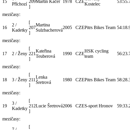
15
209
Martin Kačer
1978
CZE
53:55.
Příchozí
Kostelec
]
mezičasy:
[
2 /
Martina
16
207
2005
CZE
Pitrs Bikes Team
54:18.
Kadetky
Sulzbacherová
]
mezičasy:
[
Kateřina
HSK cycling
17
2 / Ženy
221
1990
CZE
56:23.
Teuberová
team
]
mezičasy:
[
Lenka
18
3 / Ženy
211
1980
CZE
Pitrs Bikes Team
58:28.
Šretrová
]
mezičasy:
[
3 /
19
212
Lucie Šretrová
2006
CZE
S-sport Hronov
59:33.
Kadetky
]
mezičasy:
[
7 /