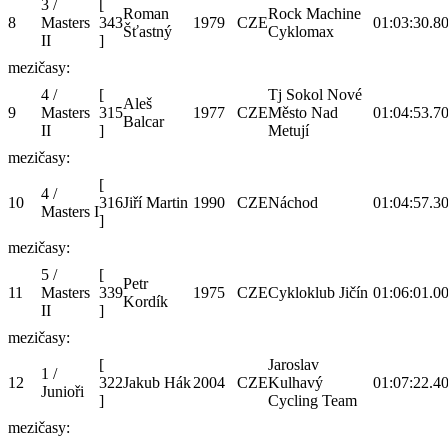
3 /
[
Roman
Rock Machine
8
Masters
343
1979
CZE
01:03:30.8
0
Šťastný
Cyklomax
II
]
mezičasy:
4 /
[
Tj Sokol Nové
Aleš
9
Masters
315
1977
CZE
Město Nad
01:04:53.7
0
Balcar
II
]
Metují
mezičasy:
[
4 /
10
316
Jiří Martin
1990
CZE
Náchod
01:04:57.3
0
Masters I
]
mezičasy:
5 /
[
Petr
11
Masters
339
1975
CZE
Cykloklub Jičín
01:06:01.0
0
Kordík
II
]
mezičasy:
[
Jaroslav
1 /
12
322
Jakub Hák
2004
CZE
Kulhavý
01:07:22.4
0
Junioři
]
Cycling Team
mezičasy: