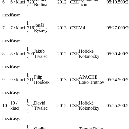
6
6 / kluci
720
2012
CZE
05:19.5
00:2
Budina
Jičín
]
mezičasy:
[
Jonáš
7
7 / kluci
716
2013
CZE
Val
05:27.0
00:2
Ryšavý
]
mezičasy:
[
Jakub
Hořické
8
8 / kluci
709
2012
CZE
05:30.4
00:3
Trvalec
Kolonožky
]
mezičasy:
[
Filip
APACHE
9
9 / kluci
711
2013
CZE
05:54.5
00:5
Horáček
Loko Trutnov
]
mezičasy:
[
10 /
David
Hořické
10
707
2012
CZE
05:55.2
00:5
kluci
Trvalec
Kolonožky
]
mezičasy:
[
Ondřej
Termyt Byke