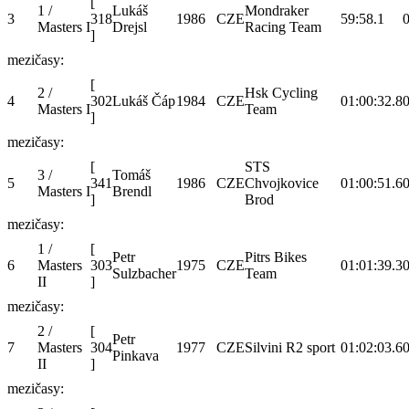
[
1 /
Lukáš
Mondraker
3
318
1986
CZE
59:58.1
0
Masters I
Drejsl
Racing Team
]
mezičasy:
[
2 /
Hsk Cycling
4
302
Lukáš Čáp
1984
CZE
01:00:32.8
0
Masters I
Team
]
mezičasy:
[
STS
3 /
Tomáš
5
341
1986
CZE
Chvojkovice
01:00:51.6
0
Masters I
Brendl
]
Brod
mezičasy:
1 /
[
Petr
Pitrs Bikes
6
Masters
303
1975
CZE
01:01:39.3
0
Sulzbacher
Team
II
]
mezičasy:
2 /
[
Petr
7
Masters
304
1977
CZE
Silvini R2 sport
01:02:03.6
0
Pinkava
II
]
mezičasy: