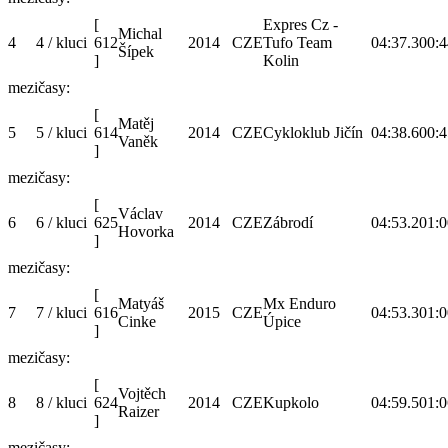
[
Expres Cz -
Michal
4
4 / kluci
612
2014
CZE
Tufo Team
04:37.3
00:4
Šípek
]
Kolin
mezičasy:
[
Matěj
5
5 / kluci
614
2014
CZE
Cykloklub Jičín
04:38.6
00:4
Vaněk
]
mezičasy:
[
Václav
6
6 / kluci
625
2014
CZE
Zábrodí
04:53.2
01:0
Hovorka
]
mezičasy:
[
Matyáš
Mx Enduro
7
7 / kluci
616
2015
CZE
04:53.3
01:0
Cinke
Úpice
]
mezičasy:
[
Vojtěch
8
8 / kluci
624
2014
CZE
Kupkolo
04:59.5
01:0
Raizer
]
mezičasy: