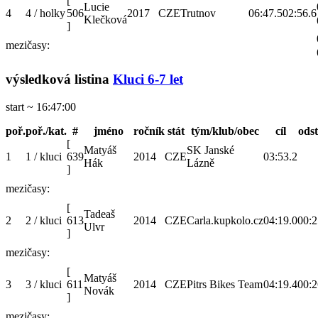
[
Lucie
4
4 / holky
506
2017
CZE
Trutnov
06:47.5
02:56.6
Klečková
]
mezičasy:
výsledková listina
Kluci 6-7 let
start ~ 16:47:00
poř.
poř./kat.
#
jméno
ročník
stát
tým/klub/obec
cíl
ods
[
Matyáš
SK Janské
1
1 / kluci
639
2014
CZE
03:53.2
Hák
Lázně
]
mezičasy:
[
Tadeaš
2
2 / kluci
613
2014
CZE
Carla.kupkolo.cz
04:19.0
00:2
Ulvr
]
mezičasy:
[
Matyáš
3
3 / kluci
611
2014
CZE
Pitrs Bikes Team
04:19.4
00:2
Novák
]
mezičasy: