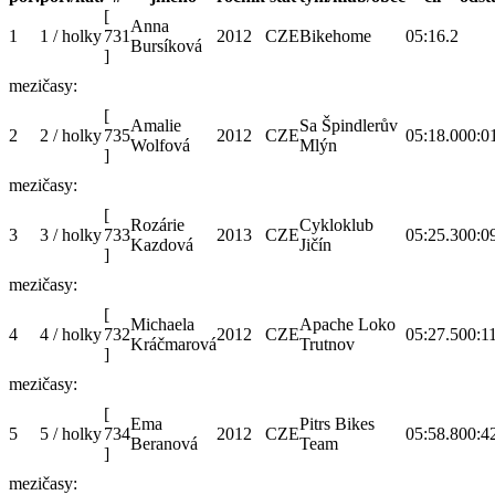
[
Anna
1
1 / holky
731
2012
CZE
Bikehome
05:16.2
Bursíková
]
mezičasy:
[
Amalie
Sa Špindlerův
2
2 / holky
735
2012
CZE
05:18.0
00:0
Wolfová
Mlýn
]
mezičasy:
[
Rozárie
Cykloklub
3
3 / holky
733
2013
CZE
05:25.3
00:0
Kazdová
Jičín
]
mezičasy:
[
Michaela
Apache Loko
4
4 / holky
732
2012
CZE
05:27.5
00:1
Kráčmarová
Trutnov
]
mezičasy:
[
Ema
Pitrs Bikes
5
5 / holky
734
2012
CZE
05:58.8
00:4
Beranová
Team
]
mezičasy: