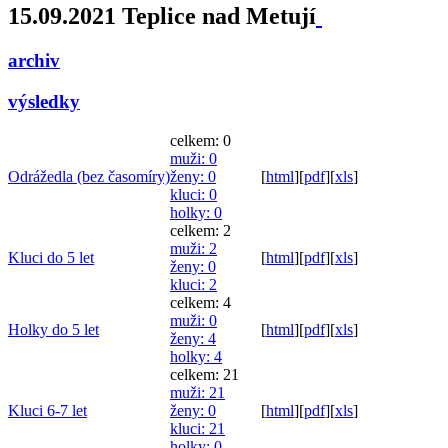
15.09.2021 Teplice nad Metují
archiv
výsledky
celkem: 0
muži
: 0
Odrážedla (bez časomíry)
ženy
: 0
[
html
]
[
pdf
]
[
xls
]
kluci
: 0
holky
: 0
celkem: 2
muži
: 2
Kluci do 5 let
[
html
]
[
pdf
]
[
xls
]
ženy
: 0
kluci
: 2
celkem: 4
muži
: 0
Holky do 5 let
[
html
]
[
pdf
]
[
xls
]
ženy
: 4
holky
: 4
celkem: 21
muži
: 21
Kluci 6-7 let
ženy
: 0
[
html
]
[
pdf
]
[
xls
]
kluci
: 21
holky
: 0