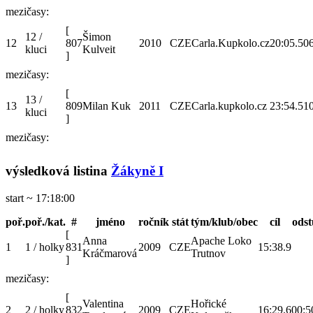
mezičasy:
[
12 /
Šimon
12
807
2010
CZE
Carla.Kupkolo.cz
20:05.5
06
kluci
Kulveit
]
mezičasy:
[
13 /
13
809
Milan Kuk
2011
CZE
Carla.kupkolo.cz
23:54.5
10
kluci
]
mezičasy:
výsledková listina
Žákyně I
start ~ 17:18:00
poř.
poř./kat.
#
jméno
ročník
stát
tým/klub/obec
cíl
ods
[
Anna
Apache Loko
1
1 / holky
831
2009
CZE
15:38.9
Kráčmarová
Trutnov
]
mezičasy:
[
Valentina
Hořické
2
2 / holky
832
2009
CZE
16:29.6
00:5