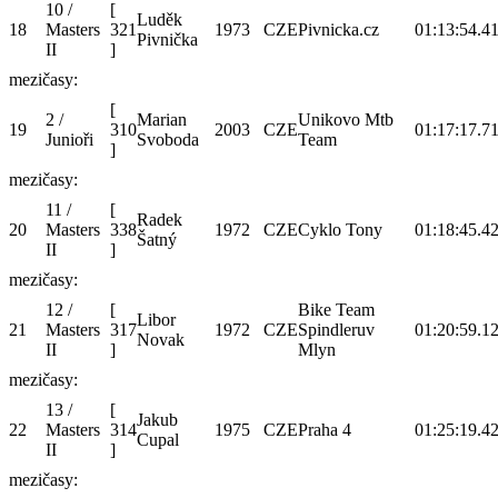
10 /
[
Luděk
18
Masters
321
1973
CZE
Pivnicka.cz
01:13:54.4
1
Pivnička
II
]
mezičasy:
[
2 /
Marian
Unikovo Mtb
19
310
2003
CZE
01:17:17.7
1
Junioři
Svoboda
Team
]
mezičasy:
11 /
[
Radek
20
Masters
338
1972
CZE
Cyklo Tony
01:18:45.4
2
Šatný
II
]
mezičasy:
12 /
[
Bike Team
Libor
21
Masters
317
1972
CZE
Spindleruv
01:20:59.1
2
Novak
II
]
Mlyn
mezičasy:
13 /
[
Jakub
22
Masters
314
1975
CZE
Praha 4
01:25:19.4
2
Cupal
II
]
mezičasy: