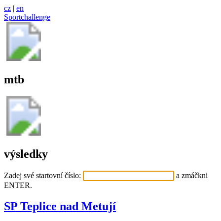
cz
|
en
Sportchallenge
mtb
výsledky
Zadej své startovní číslo:
a zmáčkni
ENTER.
SP Teplice nad Metují