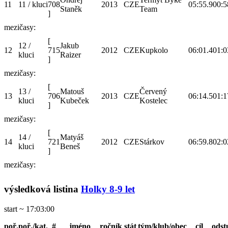
11
11 / kluci
708
2013
CZE
05:55.9
00:5
Staněk
Team
]
mezičasy:
[
12 /
Jakub
12
715
2012
CZE
Kupkolo
06:01.4
01:0
kluci
Raizer
]
mezičasy:
[
13 /
Matouš
Červený
13
706
2013
CZE
06:14.5
01:1
kluci
Kubeček
Kostelec
]
mezičasy:
[
14 /
Matyáš
14
721
2012
CZE
Stárkov
06:59.8
02:0
kluci
Beneš
]
mezičasy:
výsledková listina
Holky 8-9 let
start ~ 17:03:00
poř.
poř./kat.
#
jméno
ročník
stát
tým/klub/obec
cíl
odst