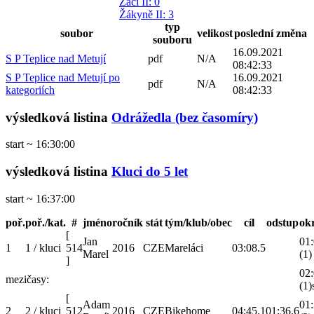
Žáci II
: 0
Žákyně II
: 3
typ
soubor
velikost
poslední změna
souboru
16.09.2021
S P Teplice nad Metují
pdf
N/A
08:42:33
S P Teplice nad Metují po
16.09.2021
pdf
N/A
kategoriích
08:42:33
výsledková listina
Odrážedla (bez časomíry)
start ~ 16:30:00
výsledková listina
Kluci do 5 let
start ~ 16:37:00
poř.
poř./kat.
#
jméno
ročník
stát
tým/klub/obec
cíl
odstup
ok
[
Jan
01:
1
1 / kluci
514
2016
CZE
Mareláci
03:08.5
Marel
(1)
]
02:
mezičasy:
(1)
[
Adam
01:
2
2 / kluci
512
2016
CZE
Bikehome
04:45.1
01:36.6