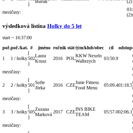
Bursík
(2)
]
03:
mezičasy:
(2)
výsledková listina
Holky do 5 let
start ~ 16:37:00
poř.
poř./kat.
#
jméno
ročník
stát
tým/klub/obec
cíl
odstup
[
Laura
KKW Nexelo
1
1 / holky
502
2016
POL
03:50.9
Krusz
Walbrzych
]
mezičasy:
[
Sofie
Jsme Fitness
2
2 / holky
501
2016
CZE
05:09.4
01:18.5
Jörka
Food Menu
]
mezičasy:
[
Zuzana
INS BIKE
3
3 / holky
505
2017
CZE
05:57.0
02:06.1
Marková
TEAM
]
mezičasy: