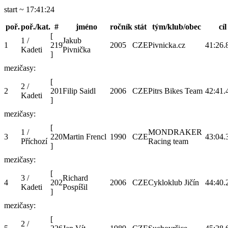
start ~ 17:41:24
poř.
poř./kat.
#
jméno
ročník
stát
tým/klub/obec
cíl
[
1 /
Jakub
1
219
2005
CZE
Pivnicka.cz
41:26.
Kadeti
Pivnička
]
mezičasy:
[
2 /
2
201
Filip Saidl
2006
CZE
Pitrs Bikes Team
42:41.
Kadeti
]
mezičasy:
[
1 /
MONDRAKER
3
220
Martin Frencl
1990
CZE
43:04.
Příchozí
Racing team
]
mezičasy:
[
3 /
Richard
4
202
2006
CZE
Cykloklub Jičín
44:40.
Kadeti
Pospíšil
]
mezičasy:
[
2 /