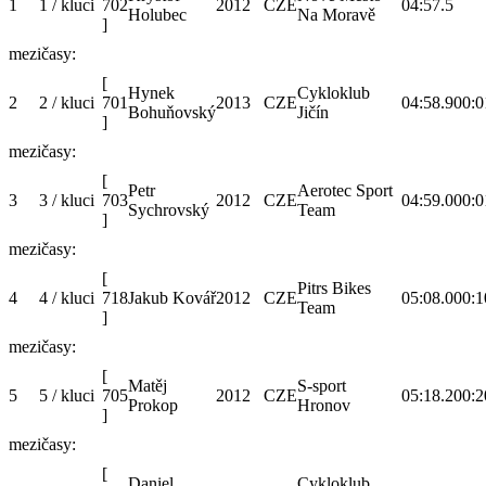
1
1 / kluci
702
2012
CZE
04:57.5
Holubec
Na Moravě
]
mezičasy:
[
Hynek
Cykloklub
2
2 / kluci
701
2013
CZE
04:58.9
00:0
Bohuňovský
Jičín
]
mezičasy:
[
Petr
Aerotec Sport
3
3 / kluci
703
2012
CZE
04:59.0
00:0
Sychrovský
Team
]
mezičasy:
[
Pitrs Bikes
4
4 / kluci
718
Jakub Kovář
2012
CZE
05:08.0
00:1
Team
]
mezičasy:
[
Matěj
S-sport
5
5 / kluci
705
2012
CZE
05:18.2
00:2
Prokop
Hronov
]
mezičasy:
[
Daniel
Cykloklub