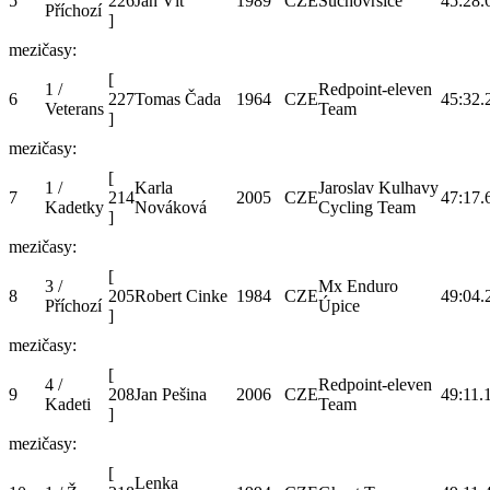
5
226
Jan Vít
1989
CZE
Suchovršice
45:28.
Příchozí
]
mezičasy:
[
1 /
Redpoint-eleven
6
227
Tomas Čada
1964
CZE
45:32.
Veterans
Team
]
mezičasy:
[
1 /
Karla
Jaroslav Kulhavy
7
214
2005
CZE
47:17.
Kadetky
Nováková
Cycling Team
]
mezičasy:
[
3 /
Mx Enduro
8
205
Robert Cinke
1984
CZE
49:04.
Příchozí
Úpice
]
mezičasy:
[
4 /
Redpoint-eleven
9
208
Jan Pešina
2006
CZE
49:11.
Kadeti
Team
]
mezičasy:
[
Lenka