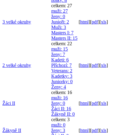
holky
: 8
celkem: 27
muži
: 27
ženy
: 0
3 velké okruhy
Junioři
: 2
[
html
]
[
pdf
]
[
xls
]
Muži
: 3
Masters I
: 7
Masters II
: 15
celkem: 22
muži
: 15
ženy
: 7
Kadeti
: 6
2 velké okruhy
Příchozí
: 7
[
html
]
[
pdf
]
[
xls
]
Veterans
: 2
Kadetky
: 3
Juniorky
: 0
Ženy
: 4
celkem: 16
muži
: 16
Žáci II
ženy
: 0
[
html
]
[
pdf
]
[
xls
]
Žáci II
: 16
Žákyně II
: 0
celkem: 3
muži
: 0
Žákyně II
ženy
: 3
[
html
]
[
pdf
]
[
xls
]