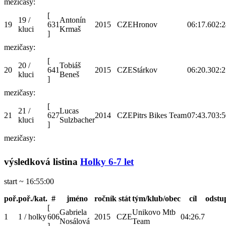
mezičasy:
[
19 /
Antonín
19
631
2015
CZE
Hronov
06:17.6
02:2
kluci
Krmaš
]
mezičasy:
[
20 /
Tobiáš
20
641
2015
CZE
Stárkov
06:20.3
02:2
kluci
Beneš
]
mezičasy:
[
21 /
Lucas
21
627
2014
CZE
Pitrs Bikes Team
07:43.7
03:5
kluci
Sulzbacher
]
mezičasy:
výsledková listina
Holky 6-7 let
start ~ 16:55:00
poř.
poř./kat.
#
jméno
ročník
stát
tým/klub/obec
cíl
odstu
[
Gabriela
Unikovo Mtb
1
1 / holky
606
2015
CZE
04:26.7
Nosálová
Team
]