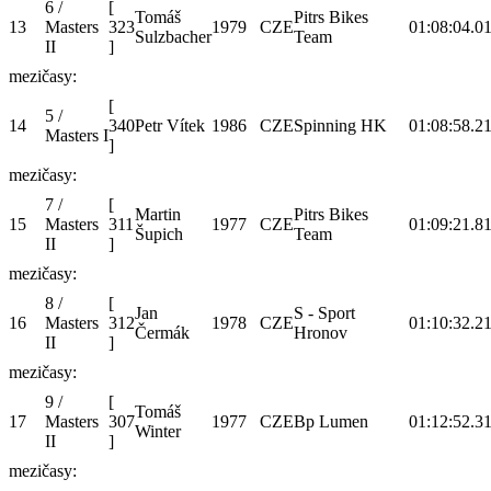
6 /
[
Tomáš
Pitrs Bikes
13
Masters
323
1979
CZE
01:08:04.0
1
Sulzbacher
Team
II
]
mezičasy:
[
5 /
14
340
Petr Vítek
1986
CZE
Spinning HK
01:08:58.2
1
Masters I
]
mezičasy:
7 /
[
Martin
Pitrs Bikes
15
Masters
311
1977
CZE
01:09:21.8
1
Šupich
Team
II
]
mezičasy:
8 /
[
Jan
S - Sport
16
Masters
312
1978
CZE
01:10:32.2
1
Čermák
Hronov
II
]
mezičasy:
9 /
[
Tomáš
17
Masters
307
1977
CZE
Bp Lumen
01:12:52.3
1
Winter
II
]
mezičasy: