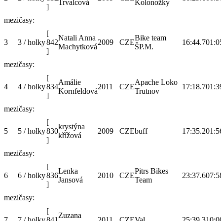
Trvalcová
Kolonožky
]
mezičasy:
[
Natali Anna
Bike team
3
3 / holky
842
2009
CZE
16:44.7
01:0
Machytková
ŠP.M.
]
mezičasy:
[
Amálie
Apache Loko
4
4 / holky
834
2011
CZE
17:18.7
01:3
Kornfeldová
Trutnov
]
mezičasy:
[
krystýna
5
5 / holky
830
2009
CZE
buff
17:35.2
01:5
křížová
]
mezičasy:
[
Lenka
Pitrs Bikes
6
6 / holky
836
2010
CZE
23:37.6
07:5
Jansová
Team
]
mezičasy:
[
Zuzana
7
7 / holky
841
2011
CZE
Val
25:39.3
10:0