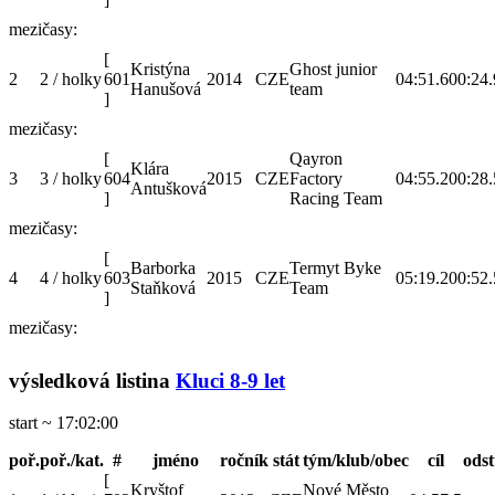
mezičasy:
[
Kristýna
Ghost junior
2
2 / holky
601
2014
CZE
04:51.6
00:24.
Hanušová
team
]
mezičasy:
[
Qayron
Klára
3
3 / holky
604
2015
CZE
Factory
04:55.2
00:28.
Antušková
]
Racing Team
mezičasy:
[
Barborka
Termyt Byke
4
4 / holky
603
2015
CZE
05:19.2
00:52.
Staňková
Team
]
mezičasy:
výsledková listina
Kluci 8-9 let
start ~ 17:02:00
poř.
poř./kat.
#
jméno
ročník
stát
tým/klub/obec
cíl
ods
[
Kryštof
Nové Město