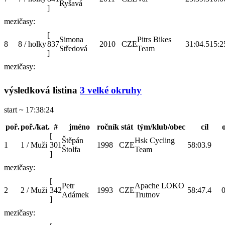
Ryšavá
]
mezičasy:
[
Simona
Pitrs Bikes
8
8 / holky
837
2010
CZE
31:04.5
15:2
Středová
Team
]
mezičasy:
výsledková listina
3 velké okruhy
start ~ 17:38:24
poř.
poř./kat.
#
jméno
ročník
stát
tým/klub/obec
cíl
[
Štěpán
Hsk Cycling
1
1 / Muži
301
1998
CZE
58:03.9
Štolfa
Team
]
mezičasy:
[
Petr
Apache LOKO
2
2 / Muži
342
1993
CZE
58:47.4
0
Adámek
Trutnov
]
mezičasy: