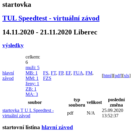
startovka
TUL Speedtest - virtuální závod
14.11.2020 - 21.11.2020 Liberec
výsledky
celkem:
6
muži
: 5
hlavní
MB
: 1
FS
,
FT
,
FP
,
EF
,
FUA
,
FM
,
[
html
]
[
pdf
]
[
xls
]
závod
MM
: 1
FZS
ženy
: 1
ZB
: 1
MA
: 3
typ
poslední
soubor
velikost
souboru
změna
startovka T U L Speedtest -
25.09.2020
pdf
N/A
virtuální závod
13:52:37
startovní listina
hlavní závod