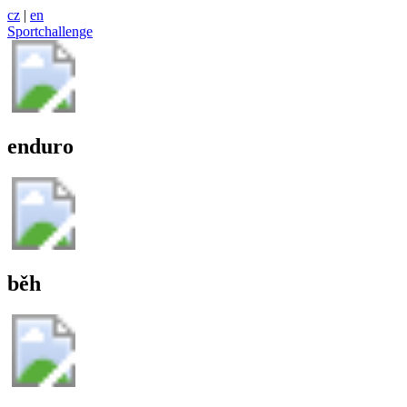
cz
|
en
Sportchallenge
enduro
běh