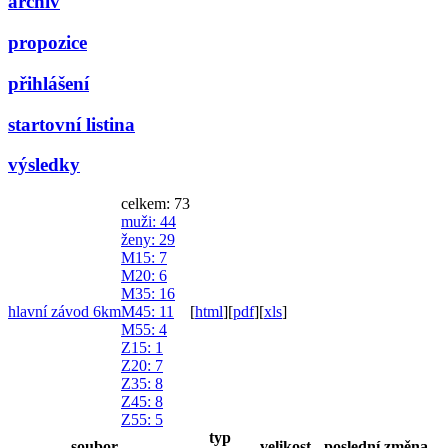
archiv
propozice
přihlášení
startovní listina
výsledky
celkem: 73
muži
: 44
ženy
: 29
M15
: 7
M20
: 6
M35
: 16
hlavní závod 6km
M45
: 11
[
html
]
[
pdf
]
[
xls
]
M55
: 4
Z15
: 1
Z20
: 7
Z35
: 8
Z45
: 8
Z55
: 5
typ
soubor
velikost
poslední změna