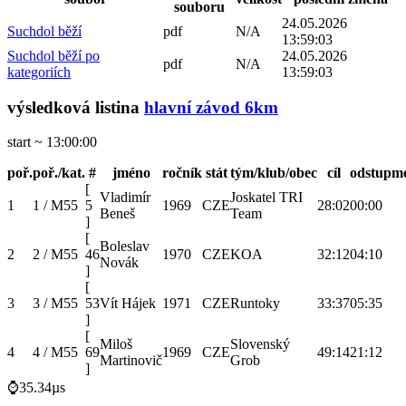
souboru
24.05.2026
Suchdol běží
pdf
N/A
13:59:03
Suchdol běží po
24.05.2026
pdf
N/A
kategoriích
13:59:03
výsledková listina
hlavní závod 6km
start ~ 13:00:00
poř.
poř./kat.
#
jméno
ročník
stát
tým/klub/obec
cíl
odstup
me
[
Vladimír
Joskatel TRI
1
1 / M55
5
1969
CZE
28:02
00:00
Beneš
Team
]
[
Boleslav
2
2 / M55
46
1970
CZE
KOA
32:12
04:10
Novák
]
[
3
3 / M55
53
Vít Hájek
1971
CZE
Runtoky
33:37
05:35
]
[
Miloš
Slovenský
4
4 / M55
69
1969
CZE
49:14
21:12
Martinovič
Grob
]
⌚35.34µs