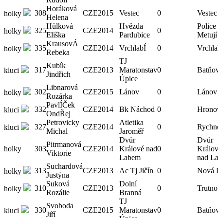
Horáková
308
CZE
2015
Vestec
0
Vestec
holky
Helena
Hůlková
Hvězda
Police
325
CZE
2014
0
holky
Eliška
Pardubice
Metují
KrausovÁ
335
CZE
2014
VrchlabÍ
0
Vrchla
holky
Rebeka
TJ
Kubík
317
CZE
2013
Maratonstav
0
Batňov
kluci
Jindřich
Úpice
Libnarová
302
CZE
2015
Lánov
0
Lánov
holky
Rozárka
PavlÍČek
332
CZE
2014
Bk Náchod
0
Hrono
kluci
OndŘej
Petrovicky
Atletika
327
CZE
2014
0
Rychn
kluci
Michal
Jaroměř
Dvůr
Dvůr
Pitrmanová
holky
303
CZE
2014
Králové nad
0
Králo
Viktorie
Labem
nad L
Suchardová
313
CZE
2013
Ac Tj Jičín
0
Nová 
holky
Justýna
Suková
Dolní
310
CZE
2013
0
Trutno
holky
Rozálie
Branná
TJ
Svoboda
330
CZE
2015
Maratonstav
0
Batňov
kluci
Jiří