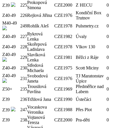
Prokopová
225
CZE
2000
Z HECU
0
Z39
Simona
Kondiční Box
Z40-49
226
Rejlová Jiřina
CZE
1976
0
Trutnov
M40-49
249
Rohlík Aleš
CZE
1978
Pulsmetry.cz
0
Rykrová
Z40-49
227
CZE
1982
Úvaly
0
Lenka
Skořepová
Z40-49
228
CZE
1978
Vlkov 130
0
Ladislava
Z40-49
Slavíková
229
CZE
1981
Běžci z Ráje
0
Lenka
Středová
Z40-49
230
CZE
1975
Scott Miciny
0
Michaela
Z40-49
Svobodová
TJ Maratonstav
231
CZE
1976
0
Janeta
Úpice
Trousilová
Předměřice nad
Z50+
235
CZE
1969
0
Pavlína
Labem
Z39
236
Tržilová Jana
CZE
1990
Ústečáci
0
Vocaskova
247
CZE
1988
Přes Plot
0
Z39
Veronika
Vojtasová
Z39
238
CZE
2000
Pra-děti
0
Tereza
Vávrová