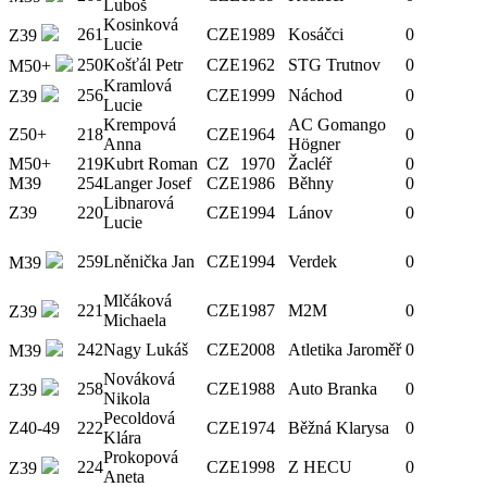
Luboš
Kosinková
261
CZE
1989
Kosáčci
0
Z39
Lucie
250
Košťál Petr
CZE
1962
STG Trutnov
0
M50+
Kramlová
256
CZE
1999
Náchod
0
Z39
Lucie
Krempová
AC Gomango
Z50+
218
CZE
1964
0
Anna
Högner
M50+
219
Kubrt Roman
CZ
1970
Žacléř
0
M39
254
Langer Josef
CZE
1986
Běhny
0
Libnarová
Z39
220
CZE
1994
Lánov
0
Lucie
259
Lněnička Jan
CZE
1994
Verdek
0
M39
Mlčáková
221
CZE
1987
M2M
0
Z39
Michaela
242
Nagy Lukáš
CZE
2008
Atletika Jaroměř
0
M39
Nováková
258
CZE
1988
Auto Branka
0
Z39
Nikola
Pecoldová
Z40-49
222
CZE
1974
Běžná Klarysa
0
Klára
Prokopová
224
CZE
1998
Z HECU
0
Z39
Aneta