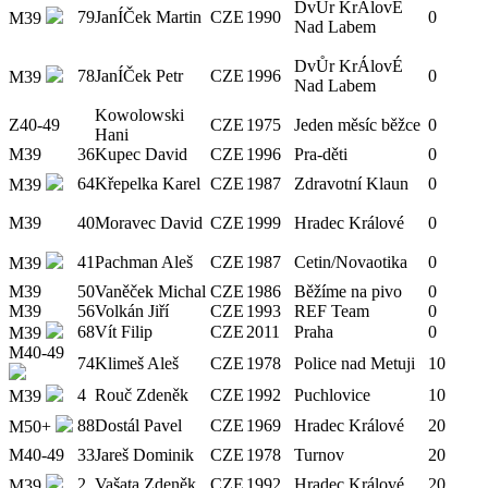
DvŮr KrÁlovÉ
79
JanÍČek Martin
CZE
1990
0
M39
Nad Labem
DvŮr KrÁlovÉ
78
JanÍČek Petr
CZE
1996
0
M39
Nad Labem
Kowolowski
Z40-49
CZE
1975
Jeden měsíc běžce
0
Hani
M39
36
Kupec David
CZE
1996
Pra-děti
0
64
Křepelka Karel
CZE
1987
Zdravotní Klaun
0
M39
M39
40
Moravec David
CZE
1999
Hradec Králové
0
41
Pachman Aleš
CZE
1987
Cetin/Novaotika
0
M39
M39
50
Vaněček Michal
CZE
1986
Běžíme na pivo
0
M39
56
Volkán Jiří
CZE
1993
REF Team
0
68
Vít Filip
CZE
2011
Praha
0
M39
M40-49
74
Klimeš Aleš
CZE
1978
Police nad Metuji
10
4
Rouč Zdeněk
CZE
1992
Puchlovice
10
M39
88
Dostál Pavel
CZE
1969
Hradec Králové
20
M50+
M40-49
33
Jareš Dominik
CZE
1978
Turnov
20
2
Vašata Zdeněk
CZE
1992
Hradec Králové
20
M39