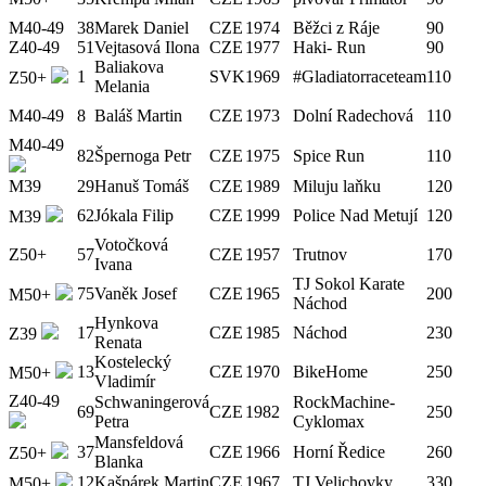
M40-49
38
Marek Daniel
CZE
1974
Běžci z Ráje
90
Z40-49
51
Vejtasová Ilona
CZE
1977
Haki- Run
90
Baliakova
1
SVK
1969
#Gladiatorraceteam
110
Z50+
Melania
M40-49
8
Baláš Martin
CZE
1973
Dolní Radechová
110
M40-49
82
Špernoga Petr
CZE
1975
Spice Run
110
M39
29
Hanuš Tomáš
CZE
1989
Miluju laňku
120
62
Jókala Filip
CZE
1999
Police Nad Metují
120
M39
Votočková
Z50+
57
CZE
1957
Trutnov
170
Ivana
TJ Sokol Karate
75
Vaněk Josef
CZE
1965
200
M50+
Náchod
Hynkova
17
CZE
1985
Náchod
230
Z39
Renata
Kostelecký
13
CZE
1970
BikeHome
250
M50+
Vladimír
Z40-49
Schwaningerová
RockMachine-
69
CZE
1982
250
Petra
Cyklomax
Mansfeldová
37
CZE
1966
Horní Ředice
260
Z50+
Blanka
12
Kašpárek Martin
CZE
1967
TJ Velichovky
330
M50+