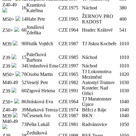
Z40-49
Kramlová
16
CZE
1975
Náchod
380
Kateřina
ŽERNOV PRO
14
Habr Petr
CZE
1965
400
M50+
RADOST
Jonášová
66
CZE
1964
Hradec Králové
541
Z50+
Zdeňka
90
Hulík Vojtěch
CZE
1987
TJ Jiskra Kocbeře
1010
M39
Palečková
15
CZE
1985
Náchod
1010
Z39
Barbora
34
Umlaufová Ema
CZE
1997
Náchod
1010
Z39
TJ Lokomotiva
70
Osoba Martin
CZE
1965
1020
M50+
Meziměstí
M40-49
52
Veselý Petr
CZE
1982
Autostyl Trutnov
1030
Kostelec Nad
60
Zigová Helena
CZE
1991
1030
Z39
Orlicí
TJ Maratonstav
86
Jirásková Eva
CZE
1964
1040
Z50+
Úpice
Z40-49
39
Marková Tereza
CZE
1974
Běžci z Ráje
1040
76
Česenek Ivo
CZE
1987
BKN
1040
M39
M40-49
73
Pešta Lukáš
CZE
1981
Radvánovice
1050
Zedníková
Z39
58
CZE
1998
REF Team
1050