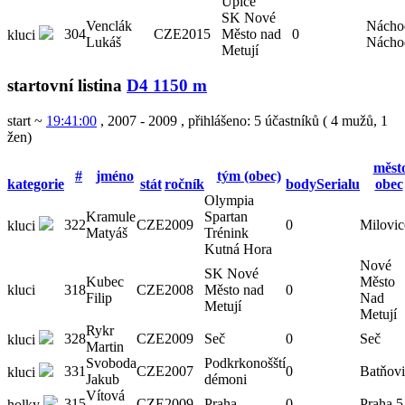
Úpice
SK Nové
Venclák
Nácho
304
CZE
2015
Město nad
0
kluci
Lukáš
Nácho
Metují
startovní listina
D4 1150 m
start ~
19:41:00
, 2007 - 2009
,
přihlášeno: 5 účastníků
(
4 mužů
,
1
žen
)
měst
#
jméno
tým (obec)
kategorie
stát
ročník
bodySerialu
obec
Olympia
Kramule
Spartan
322
CZE
2009
0
Milovic
kluci
Matyáš
Trénink
Kutná Hora
Nové
SK Nové
Kubec
Město
kluci
318
CZE
2008
Město nad
0
Filip
Nad
Metují
Metují
Rykr
328
CZE
2009
Seč
0
Seč
kluci
Martin
Svoboda
Podkrkonošští
331
CZE
2007
0
Batňovi
kluci
Jakub
démoni
Vítová
315
CZE
2009
Praha
0
Praha 5
holky