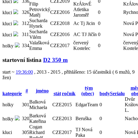
336
CZE
2019
0
kluci
Filip
KrÁlovÉ
KrÁlo
Petrovický
Atletika
326
CZE
2016
0
Rychno
kluci
Matěj
Jaroměř
Sucharda
312
CZE
2018
Ac Tj Jicin
0
Nová P
kluci
Hynek
Sucharda
311
CZE
2016
AC TJ Jičín
0
Nová P
kluci
Vilém
Valašková
červený
červen
334
CZE
2017
0
holky
Emma
Kostelec
Kostel
startovní listina
D2 350 m
start ~
19:36:00
, 2013 - 2015
,
přihlášeno: 15 účastníků
(
6 mužů
,
9
žen
)
tým
měs
#
jméno
kategorie
stát
ročník
(obec)
bodySerialu
ob
Dvůr
Balková
holky
301
CZE
2015
EdgarTeam
0
Králov
Michaela
L.
Barková
320
CZE
2013
Beruška
0
Nacho
holky
Kateřina
Cogan
TJ Nová
kluci
305
Richard
CZE
2017
0
Nová 
Paka
Rudolf