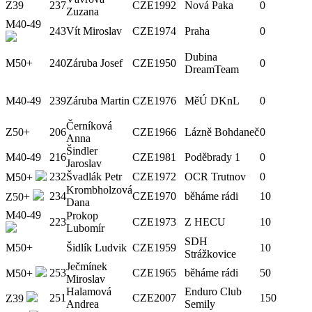
Z39
237
CZE
1992
Nová Paka
0
Zuzana
M40-49
243
Vít Miroslav
CZE
1974
Praha
0
Dubina
M50+
240
Záruba Josef
CZE
1950
0
DreamTeam
M40-49
239
Záruba Martin
CZE
1976
MěÚ DKnL
0
Černíková
Z50+
206
CZE
1966
Lázně Bohdaneč
0
Anna
Šindler
M40-49
216
CZE
1981
Poděbrady 1
0
Jaroslav
232
Švadlák Petr
CZE
1972
OCR Trutnov
0
M50+
Krombholzová
234
CZE
1970
běháme rádi
10
Z50+
Dana
M40-49
Prokop
223
CZE
1973
Z HECU
10
Lubomír
SDH
M50+
Šidlík Ludvik
CZE
1959
10
Strážkovice
Ječmínek
253
CZE
1965
běháme rádi
50
M50+
Miroslav
Halamová
Enduro Club
251
CZE
2007
150
Z39
Andrea
Semily