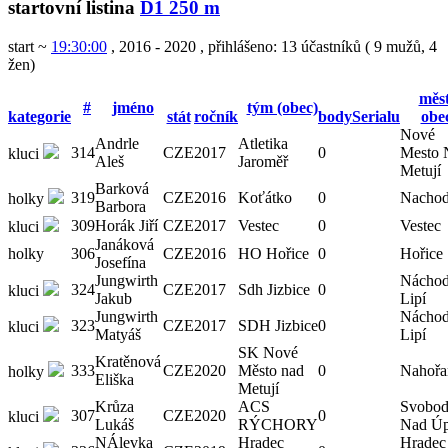
startovní listina
D1 250 m
start ~
19:30:00
, 2016 - 2020
,
přihlášeno: 13 účastníků
(
9 mužů
,
4
žen
)
měst
#
jméno
tým (obec)
kategorie
stát
ročník
bodySerialu
obe
Nové
Andrle
Atletika
314
CZE
2017
0
Mesto 
kluci
Aleš
Jaroměř
Metují
Barková
319
CZE
2016
Koťátko
0
Nacho
holky
Barbora
309
Horák Jiří
CZE
2017
Vestec
0
Vestec
kluci
Janáková
holky
306
CZE
2016
HO Hořice
0
Hořice
Josefína
Jungwirth
Náchod
324
CZE
2017
Sdh Jizbice
0
kluci
Jakub
Lipí
Jungwirth
Náchod
323
CZE
2017
SDH Jizbice
0
kluci
Matyáš
Lipí
SK Nové
Kratěnová
333
CZE
2020
Město nad
0
Nahořa
holky
Eliška
Metují
Krůza
ACS
Svobod
307
CZE
2020
0
kluci
Lukáš
RÝCHORY
Nad Ú
NÁlevka
Hradec
Hradec