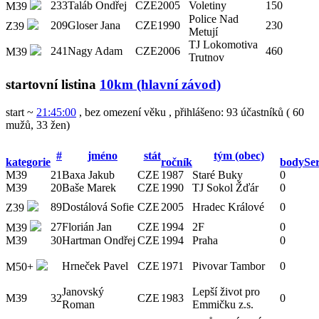
233
Taláb Ondřej
CZE
2005
Voletiny
150
M39
Police Nad
209
Gloser Jana
CZE
1990
230
Z39
Metují
TJ Lokomotiva
241
Nagy Adam
CZE
2006
460
M39
Trutnov
startovní listina
10km (hlavní závod)
start ~
21:45:00
, bez omezení věku
,
přihlášeno: 93 účastníků
(
60
mužů
,
33 žen
)
#
jméno
stát
tým (obec)
kategorie
ročník
bodySer
M39
21
Baxa Jakub
CZE
1987
Staré Buky
0
M39
20
Baše Marek
CZE
1990
TJ Sokol Žďár
0
89
Dostálová Sofie
CZE
2005
Hradec Králové
0
Z39
27
Florián Jan
CZE
1994
2F
0
M39
M39
30
Hartman Ondřej
CZE
1994
Praha
0
Hrneček Pavel
CZE
1971
Pivovar Tambor
0
M50+
Janovský
Lepší život pro
M39
32
CZE
1983
0
Roman
Emmičku z.s.