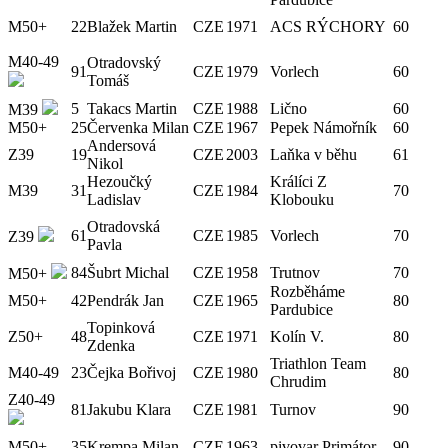
M50+
22
Blažek Martin
CZE
1971
ACS RÝCHORY
60
M40-49
Otradovský
91
CZE
1979
Vorlech
60
Tomáš
5
Takacs Martin
CZE
1988
Lično
60
M39
M50+
25
Červenka Milan
CZE
1967
Pepek Námořník
60
Andersová
Z39
19
CZE
2003
Laňka v běhu
61
Nikol
Hezoučký
Králíci Z
M39
31
CZE
1984
70
Ladislav
Klobouku
Otradovská
61
CZE
1985
Vorlech
70
Z39
Pavla
84
Šubrt Michal
CZE
1958
Trutnov
70
M50+
Rozběháme
M50+
42
Pendrák Jan
CZE
1965
80
Pardubice
Topinková
Z50+
48
CZE
1971
Kolín V.
80
Zdenka
Triathlon Team
M40-49
23
Čejka Bořivoj
CZE
1980
80
Chrudim
Z40-49
81
Jakubu Klara
CZE
1981
Turnov
90
M50+
35
Krempa Milan
CZE
1963
pivovar Primátor
90