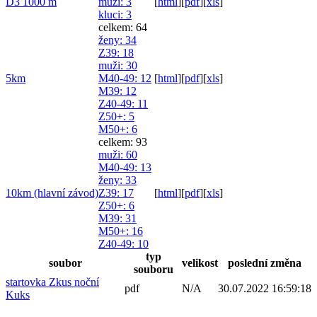
D3 1000 m
muži
: 3
[
html
]
[
pdf
]
[
xls
]
kluci
: 3
celkem: 64
ženy
: 34
Z39
: 18
muži
: 30
5km
M40-49
: 12
[
html
]
[
pdf
]
[
xls
]
M39
: 12
Z40-49
: 11
Z50+
: 5
M50+
: 6
celkem: 93
muži
: 60
M40-49
: 13
ženy
: 33
10km (hlavní závod)
Z39
: 17
[
html
]
[
pdf
]
[
xls
]
Z50+
: 6
M39
: 31
M50+
: 16
Z40-49
: 10
typ
soubor
velikost
poslední změna
souboru
startovka Zkus noční
pdf
N/A
30.07.2022 16:59:18
Kuks