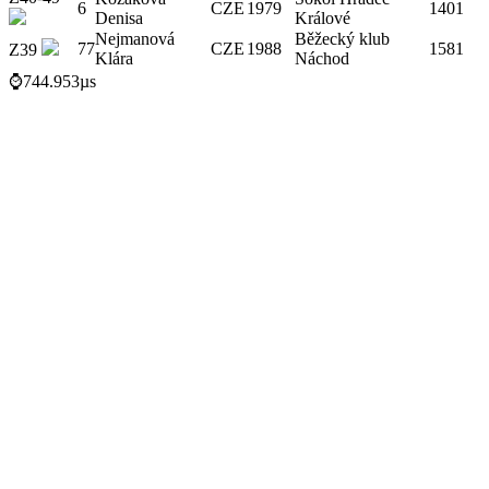
6
CZE
1979
1401
Denisa
Králové
Nejmanová
Běžecký klub
77
CZE
1988
1581
Z39
Klára
Náchod
⌚744.953µs