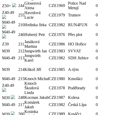
Gloserová
Police Nad
244
CZE
1969
0
Z50+
Alena
Metují
Z40-49
Havrdová
255
CZE
1979
Trutnov
0
Lucie
M40-49
210
Hrdinka Jirka
CZE
1982
RUN4FUN
0
M40-49
246
Hubený Petr
CZE
1976
Přes plot
0
Janáková
Z39
211
CZE
1986
HO Hořice
0
Martina
M39
212
Jungwirth Jan
CZE
1983
SVVAT
0
Jungwirth
M40-49
213
CZE
1982
SDH Jizbice
0
Karel
M39
214
Klikoš Jiří
CZE
1985
A-tým
0
M40-49
215
Kmoch Michal
CZE
1980
Kmošáci
0
Kmoch
Z40-49
Škodová
CZE
1978
Poděbrady
0
Linda
248
Kocman Jakub
CZE
1987
Kolesa
0
M39
Komárek
M40-49
217
CZE
1982
Česká Lípa
0
Jakub
Kosinka
260
CZE
1989
Kosáčci
0
M39