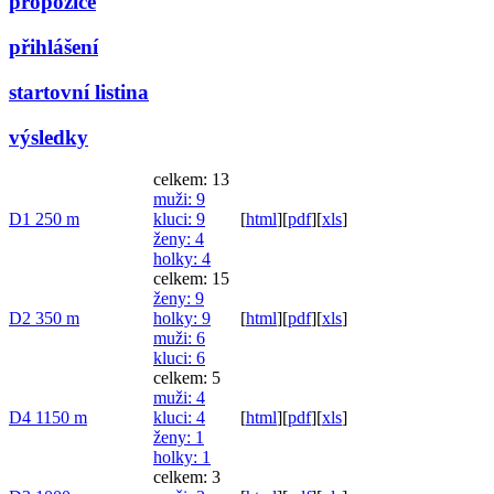
propozice
přihlášení
startovní listina
výsledky
celkem: 13
muži
: 9
D1 250 m
kluci
: 9
[
html
]
[
pdf
]
[
xls
]
ženy
: 4
holky
: 4
celkem: 15
ženy
: 9
D2 350 m
holky
: 9
[
html
]
[
pdf
]
[
xls
]
muži
: 6
kluci
: 6
celkem: 5
muži
: 4
D4 1150 m
kluci
: 4
[
html
]
[
pdf
]
[
xls
]
ženy
: 1
holky
: 1
celkem: 3