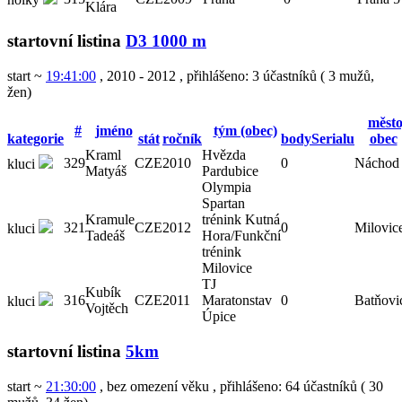
Klára
startovní listina
D3 1000 m
start ~
19:41:00
, 2010 - 2012
,
přihlášeno: 3 účastníků
(
3 mužů
,
žen
)
město
#
jméno
tým (obec)
kategorie
stát
ročník
bodySerialu
obec
Kraml
Hvězda
329
CZE
2010
0
Náchod
kluci
Matyáš
Pardubice
Olympia
Spartan
Kramule
trénink Kutná
321
CZE
2012
0
Milovic
kluci
Tadeáš
Hora/Funkční
trénink
Milovice
TJ
Kubík
316
CZE
2011
Maratonstav
0
Batňovi
kluci
Vojtěch
Úpice
startovní listina
5km
start ~
21:30:00
, bez omezení věku
,
přihlášeno: 64 účastníků
(
30