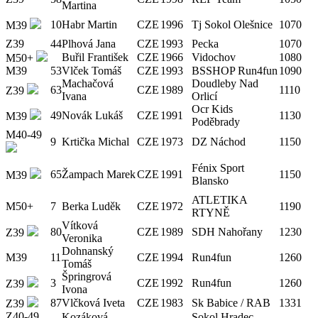
Martina
10
Habr Martin
CZE
1996
Tj Sokol Olešnice
1070
M39
Z39
44
Plhová Jana
CZE
1993
Pecka
1070
Buřil František
CZE
1966
Vidochov
1080
M50+
M39
53
Vlček Tomáš
CZE
1993
BSSHOP Run4fun
1090
Machačová
Doudleby Nad
63
CZE
1989
1110
Z39
Ivana
Orlicí
Ocr Kids
49
Novák Lukáš
CZE
1991
1130
M39
Poděbrady
M40-49
9
Krtička Michal
CZE
1973
DZ Náchod
1150
Fénix Sport
65
Žampach Marek
CZE
1991
1150
M39
Blansko
ATLETIKA
M50+
7
Berka Luděk
CZE
1972
1190
RTYNĚ
Vítková
80
CZE
1989
SDH Nahořany
1230
Z39
Veronika
Dohnanský
M39
11
CZE
1994
Run4fun
1260
Tomáš
Špringrová
3
CZE
1992
Run4fun
1260
Z39
Ivona
87
Vlčková Iveta
CZE
1983
Sk Babice / RAB
1331
Z39
Z40-49
Kozáková
Sokol Hradec