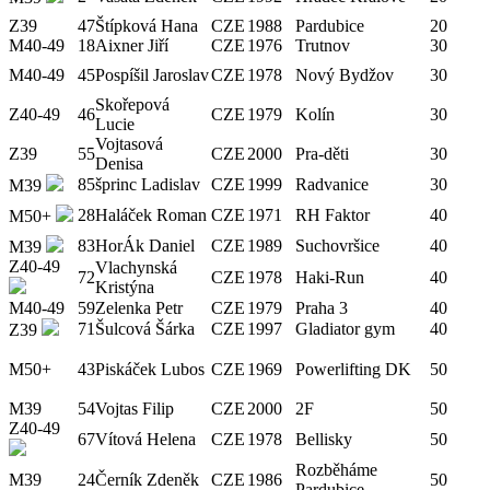
Z39
47
Štípková Hana
CZE
1988
Pardubice
20
M40-49
18
Aixner Jiří
CZE
1976
Trutnov
30
M40-49
45
Pospíšil Jaroslav
CZE
1978
Nový Bydžov
30
Skořepová
Z40-49
46
CZE
1979
Kolín
30
Lucie
Vojtasová
Z39
55
CZE
2000
Pra-děti
30
Denisa
85
šprinc Ladislav
CZE
1999
Radvanice
30
M39
28
Haláček Roman
CZE
1971
RH Faktor
40
M50+
83
HorÁk Daniel
CZE
1989
Suchovršice
40
M39
Z40-49
Vlachynská
72
CZE
1978
Haki-Run
40
Kristýna
M40-49
59
Zelenka Petr
CZE
1979
Praha 3
40
71
Šulcová Šárka
CZE
1997
Gladiator gym
40
Z39
M50+
43
Piskáček Lubos
CZE
1969
Powerlifting DK
50
M39
54
Vojtas Filip
CZE
2000
2F
50
Z40-49
67
Vítová Helena
CZE
1978
Bellisky
50
Rozběháme
M39
24
Černík Zdeněk
CZE
1986
50
Pardubice