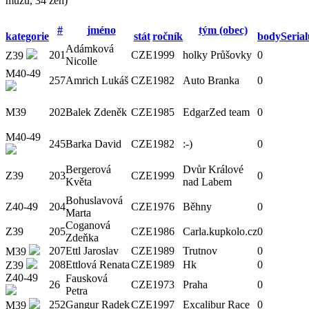
mužů
,
34 žen
)
#
jméno
tým (obec)
kategorie
stát
ročník
bodySerial
Adámková
201
CZE
1999
holky Průšovky
0
Z39
Nicolle
M40-49
257
Amrich Lukáš
CZE
1982
Auto Branka
0
M39
202
Balek Zdeněk
CZE
1985
EdgarZed team
0
M40-49
245
Barka David
CZE
1982
:-)
0
Bergerová
Dvůr Králové
Z39
203
CZE
1999
0
Květa
nad Labem
Bohuslavová
Z40-49
204
CZE
1976
Běhny
0
Marta
Coganová
Z39
205
CZE
1986
Carla.kupkolo.cz
0
Zdeňka
207
Ettl Jaroslav
CZE
1989
Trutnov
0
M39
208
Ettlová Renata
CZE
1989
Hk
0
Z39
Z40-49
Fausková
26
CZE
1973
Praha
0
Petra
252
Gangur Radek
CZE
1997
Excalibur Race
0
M39