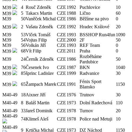
4
Rouč Zdeněk
CZE
1992
Puchlovice
10
M39
5
Takacs Martin
CZE
1988
Lično
60
M39
M39
50
Vaněček Michal
CZE
1986
Běžíme na pivo
0
2
Vašata Zdeněk
CZE
1992
Hradec Králové
20
M39
M39
53
Vlček Tomáš
CZE
1993
BSSHOP Run4fun
1090
M39
54
Vojtas Filip
CZE
2000
2F
50
M39
56
Volkán Jiří
CZE
1993
REF Team
0
68
Vít Filip
CZE
2011
Praha
0
M39
Rozběháme
M39
24
Černík Zdeněk
CZE
1986
50
Pardubice
76
Česenek Ivo
CZE
1987
BKN
1040
M39
85
šprinc Ladislav
CZE
1999
Radvanice
30
M39
Fénix Sport
65
Žampach Marek
CZE
1991
1150
M39
Blansko
M40-49
18
Aixner Jiří
CZE
1976
Trutnov
30
M40-49
8
Baláš Martin
CZE
1973
Dolní Radechová
110
M40-49
33
Jareš Dominik
CZE
1978
Turnov
20
M40-49
74
Klimeš Aleš
CZE
1978
Police nad Metuji
10
M40-49
9
Krtička Michal
CZE
1973
DZ Náchod
1150