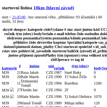
startovní listina
10km (hlavní závod)
start ~
21:45:00
, bez omezení věku
,
přihlášeno: 93 účastníků
(
60
mužů
,
33 žen
)
skryté sloupce:
kategorie
cisloVydano
#
siac
start
jméno
kód UC
ročník
tým (obec)
bodySerialu
e-mail
telefon
číslo osobního dok
obdrzeno
poznamkaSystem
poznamkaAdmin
poznamkaCislo
přihlášce
číslo slevového kupónu
Speciální kategorie
cas_p
datumSplatnosti
datum_platby
Chci startovat společně s
id_sub
cstav
stav
pohlaví
id_zavodnik
startovní balíček (závod)
id_prihl
jméno
příjmení
zpusobPlatby
tým (sponzor)
cena
velikost tri
zIdOperace
vs
tag
id
#
jméno
stát
tým (obec)
kategorie
ročník
bodySer
M39
21
Baxa Jakub
CZE
1987
Staré Buky
0
M39
20
Baše Marek
CZE
1990
TJ Sokol Žďár
0
Dohnanský
M39
11
CZE
1994
Run4fun
1260
Tomáš
27
Florián Jan
CZE
1994
2F
0
M39
10
Habr Martin
CZE
1996
Tj Sokol Olešnice
1070
M39
M39
29
Hanuš Tomáš
CZE
1989
Miluju laňku
120