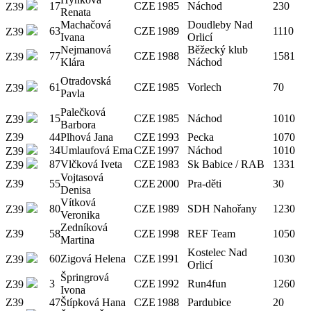
17
CZE
1985
Náchod
230
Z39
Renata
Machačová
Doudleby Nad
63
CZE
1989
1110
Z39
Ivana
Orlicí
Nejmanová
Běžecký klub
77
CZE
1988
1581
Z39
Klára
Náchod
Otradovská
61
CZE
1985
Vorlech
70
Z39
Pavla
Palečková
15
CZE
1985
Náchod
1010
Z39
Barbora
Z39
44
Plhová Jana
CZE
1993
Pecka
1070
34
Umlaufová Ema
CZE
1997
Náchod
1010
Z39
87
Vlčková Iveta
CZE
1983
Sk Babice / RAB
1331
Z39
Vojtasová
Z39
55
CZE
2000
Pra-děti
30
Denisa
Vítková
80
CZE
1989
SDH Nahořany
1230
Z39
Veronika
Zedníková
Z39
58
CZE
1998
REF Team
1050
Martina
Kostelec Nad
60
Zigová Helena
CZE
1991
1030
Z39
Orlicí
Špringrová
3
CZE
1992
Run4fun
1260
Z39
Ivona
Z39
47
Štípková Hana
CZE
1988
Pardubice
20