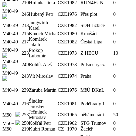
210
Hrdinka Jirka
CZE
1982
RUN4FUN
0
M40-49
246
Hubený Petr
CZE
1976
Přes plot
0
Jungwirth
M40-49
213
CZE
1982
SDH Jizbice
0
Karel
M40-49
215
Kmoch Michal
CZE
1980
Kmošáci
0
Komárek
M40-49
217
CZE
1982
Česká Lípa
0
Jakub
M40-49
Prokop
223
CZE
1973
Z HECU
10
Lubomír
M40-49
249
Rohlík Aleš
CZE
1978
Pulsmetry.cz
0
M40-49
243
Vít Miroslav
CZE
1974
Praha
0
M40-49
239
Záruba Martin
CZE
1976
MěÚ DKnL
0
Šindler
M40-49
216
CZE
1981
Poděbrady 1
0
Jaroslav
Ječmínek
253
CZE
1965
běháme rádi
50
M50+
Miroslav
250
Košťál Petr
CZE
1962
STG Trutnov
0
M50+
M50+
219
Kubrt Roman
CZ
1970
Žacléř
0