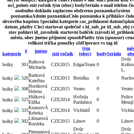
uci_points
stát
ročník
tým (obec)
bodySerialu
e-mail
telefon
čís
osobního dokladu
zaplaceno
obdrzeno
poznamkaSystem
poznamkaAdmin
poznamkaCislo
poznámka k přihlášce
čísl
slevového kupónu
Speciální kategorie
cas_prihlaseni
datumSplatn
datum_platby
Chci startovat společně s
id_sub_pr
id_sub_obj
c
stav
pohlaví
id_zavodnik
startovní balíček (závod)
id_prihlas
město, obec
jméno
příjmení
zpusobPlatby
tým (sponzor)
cen
velikost trička
ponožky
zIdOperace
vs
tag
id
tým
měs
#
jméno
kategorie
stát
ročník
(obec)
bodySerialu
ob
Dvůr
Balková
holky
301
CZE
2015
EdgarTeam
0
Králov
Michaela
L.
Barková
320
CZE
2013
Beruška
0
Nacho
holky
Kateřina
Horáková
308
CZE
2015
Vestec
0
Vestec
holky
Helena
Hůlková
Hvězda
Police
325
CZE
2014
0
holky
Eliška
Pardubice
Metují
KrausovÁ
335
CZE
2014
VrchlabÍ
0
Vrchla
holky
Rebeka
Libnarová
302
CZE
2015
Lánov
0
Lánov
holky
Rozárka
Dvůr
Dvůr
Pitrmanová