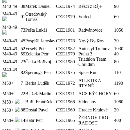
M40-49
38
Marek Daniel
CZE
1974
Běžci z Ráje
90
M40-49
Otradovský
91
CZE
1979
Vorlech
60
Tomáš
M40-49
73
Pešta Lukáš
CZE
1981
Radvánovice
1050
M40-49
45
Pospíšil Jaroslav
CZE
1978
Nový Bydžov
30
M40-49
52
Veselý Petr
CZE
1982
Autostyl Trutnov
1030
M40-49
59
Zelenka Petr
CZE
1979
Praha 3
40
Triathlon Team
M40-49
23
Čejka Bořivoj
CZE
1980
80
Chrudim
M40-49
82
Špernoga Petr
CZE
1975
Spice Run
110
ATLETIKA
M50+
7
Berka Luděk
CZE
1972
1190
RTYNĚ
M50+
22
Blažek Martin
CZE
1971
ACS RÝCHORY
60
Buřil František
CZE
1966
Vidochov
1080
M50+
88
Dostál Pavel
CZE
1969
Hradec Králové
20
M50+
ŽERNOV PRO
14
Habr Petr
CZE
1965
400
M50+
RADOST