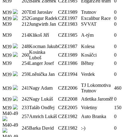
M39
202
Balek Zdeněk
CZE
1985
EdgarZed team
0
207
Ettl Jaroslav
CZE
1989
Trutnov
0
M39
252
Gangur Radek
CZE
1997
Excalibur Race
0
M39
M39
212
Jungwirth Jan
CZE
1983
SVVAT
0
M39
214
Klikoš Jiří
CZE
1985
A-tým
0
248
Kocman Jakub
CZE
1987
Kolesa
0
M39
Kosinka
260
CZE
1989
Kosáčci
0
M39
Luboš
M39
254
Langer Josef
CZE
1986
Běhny
0
259
Lněnička Jan
CZE
1994
Verdek
0
M39
TJ Lokomotiva
241
Nagy Adam
CZE
2006
460
M39
Trutnov
242
Nagy Lukáš
CZE
2008
Atletika Jaroměř
0
M39
233
Taláb Ondřej
CZE
2005
Voletiny
150
M39
M40-49
257
Amrich Lukáš
CZE
1982
Auto Branka
0
M40-49
245
Barka David
CZE
1982
:-)
0
M40-49