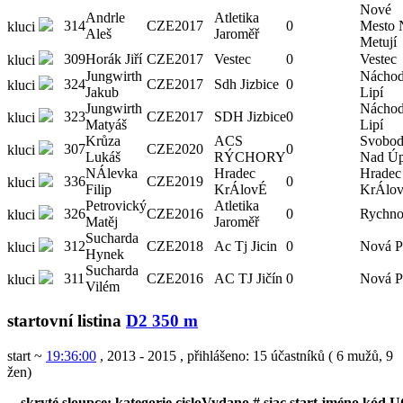
Nové
Andrle
Atletika
314
CZE
2017
0
Mesto 
kluci
Aleš
Jaroměř
Metují
309
Horák Jiří
CZE
2017
Vestec
0
Vestec
kluci
Jungwirth
Náchod
324
CZE
2017
Sdh Jizbice
0
kluci
Jakub
Lipí
Jungwirth
Náchod
323
CZE
2017
SDH Jizbice
0
kluci
Matyáš
Lipí
Krůza
ACS
Svobod
307
CZE
2020
0
kluci
Lukáš
RÝCHORY
Nad Ú
NÁlevka
Hradec
Hradec
336
CZE
2019
0
kluci
Filip
KrÁlovÉ
KrÁlo
Petrovický
Atletika
326
CZE
2016
0
Rychno
kluci
Matěj
Jaroměř
Sucharda
312
CZE
2018
Ac Tj Jicin
0
Nová P
kluci
Hynek
Sucharda
311
CZE
2016
AC TJ Jičín
0
Nová P
kluci
Vilém
startovní listina
D2 350 m
start ~
19:36:00
, 2013 - 2015
,
přihlášeno: 15 účastníků
(
6 mužů
,
9
žen
)
skryté sloupce:
kategorie
cisloVydano
#
siac
start
jméno
kód U