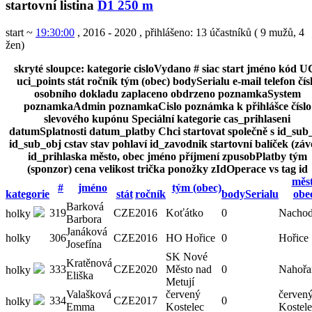
startovní listina
D1 250 m
start ~
19:30:00
, 2016 - 2020
,
přihlášeno: 13 účastníků
(
9 mužů
,
4
žen
)
skryté sloupce:
kategorie
cisloVydano
#
siac
start
jméno
kód U
uci_points
stát
ročník
tým (obec)
bodySerialu
e-mail
telefon
čís
osobního dokladu
zaplaceno
obdrzeno
poznamkaSystem
poznamkaAdmin
poznamkaCislo
poznámka k přihlášce
číslo
slevového kupónu
Speciální kategorie
cas_prihlaseni
datumSplatnosti
datum_platby
Chci startovat společně s
id_sub
id_sub_obj
cstav
stav
pohlaví
id_zavodnik
startovní balíček (záv
id_prihlaska
město, obec
jméno
příjmení
zpusobPlatby
tým
(sponzor)
cena
velikost trička
ponožky
zIdOperace
vs
tag
id
měst
#
jméno
tým (obec)
kategorie
stát
ročník
bodySerialu
obe
Barková
319
CZE
2016
Koťátko
0
Nacho
holky
Barbora
Janáková
holky
306
CZE
2016
HO Hořice
0
Hořice
Josefína
SK Nové
Kratěnová
333
CZE
2020
Město nad
0
Nahořa
holky
Eliška
Metují
Valašková
červený
červen
334
CZE
2017
0
holky
Emma
Kostelec
Kostel