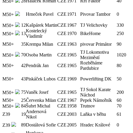
28
Haláček Roman
CZE
1971
RH Faktor
40
M50+
Hrneček Pavel
CZE
1971
Pivovar Tambor
0
M50+
12
Kašpárek Martin
CZE
1967
TJ Velichovky
330
M50+
Kostelecký
13
CZE
1970
BikeHome
250
M50+
Vladimír
M50+
35
Krempa Milan
CZE
1963
pivovar Primátor
90
TJ Lokomotiva
70
Osoba Martin
CZE
1965
1020
M50+
Meziměstí
Rozběháme
M50+
42
Pendrák Jan
CZE
1965
80
Pardubice
M50+
43
Piskáček Lubos
CZE
1969
Powerlifting DK
50
TJ Sokol Karate
75
Vaněk Josef
CZE
1965
200
M50+
Náchod
M50+
25
Červenka Milan
CZE
1967
Pepek Námořník
60
84
Šubrt Michal
CZE
1958
Trutnov
70
M50+
Andersová
Z39
19
CZE
2003
Laňka v běhu
61
Nikol
89
Dostálová Sofie
CZE
2005
Hradec Králové
0
Z39
Hynkova