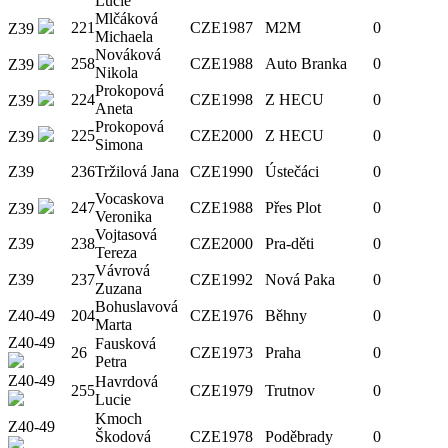
Lucie
Mlčáková
221
CZE
1987
M2M
0
Z39
Michaela
Nováková
258
CZE
1988
Auto Branka
0
Z39
Nikola
Prokopová
224
CZE
1998
Z HECU
0
Z39
Aneta
Prokopová
225
CZE
2000
Z HECU
0
Z39
Simona
Z39
236
Tržilová Jana
CZE
1990
Ústečáci
0
Vocaskova
247
CZE
1988
Přes Plot
0
Z39
Veronika
Vojtasová
Z39
238
CZE
2000
Pra-děti
0
Tereza
Vávrová
Z39
237
CZE
1992
Nová Paka
0
Zuzana
Bohuslavová
Z40-49
204
CZE
1976
Běhny
0
Marta
Z40-49
Fausková
26
CZE
1973
Praha
0
Petra
Z40-49
Havrdová
255
CZE
1979
Trutnov
0
Lucie
Kmoch
Z40-49
Škodová
CZE
1978
Poděbrady
0