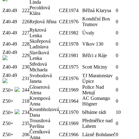
Linda
Pecoldová
Z40-49
222
CZE
1974
Běžná Klarysa
0
Klára
Kondiční Box
Z40-49
226
Rejlová Jiřina
CZE
1976
0
Trutnov
Rykrová
Z40-49
227
CZE
1982
Úvaly
0
Lenka
Skořepová
Z40-49
228
CZE
1978
Vlkov 130
0
Ladislava
Z40-49
Slavíková
229
CZE
1981
Běžci z Ráje
0
Lenka
Středová
Z40-49
230
CZE
1975
Scott Miciny
0
Michaela
Z40-49
Svobodová
TJ Maratonstav
231
CZE
1976
0
Janeta
Úpice
Gloserová
Police Nad
244
CZE
1969
0
Z50+
Alena
Metují
Krempová
AC Gomango
Z50+
218
CZE
1964
0
Anna
Högner
Krombholzová
234
CZE
1970
běháme rádi
10
Z50+
Dana
Trousilová
Předměřice nad
Z50+
235
CZE
1969
0
Pavlína
Labem
Černíková
Z50+
206
CZE
1966
Lázně Bohdaneč
0
Anna