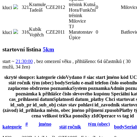
Kramule
trénink Kutná
321
CZE
2012
0
Milovic
kluci
Tadeáš
Hora/Funkční
trénink
Milovice
TJ
Kubík
316
CZE
2011
Maratonstav
0
Batňovi
kluci
Vojtěch
Úpice
startovní listina
5km
start ~
21:30:00
, bez omezení věku
,
přihlášeno: 64 účastníků
(
30
mužů
,
34 žen
)
skryté sloupce:
kategorie
cisloVydano
#
siac
start
jméno
kód UC
stát
ročník
tým (obec)
bodySerialu
e-mail
telefon
číslo osobní
zaplaceno
obdrzeno
poznamkaSystem
poznamkaAdmin
pozn
poznámka k přihlášce
číslo slevového kupónu
Speciální ka
cas_prihlaseni
datumSplatnosti
datum_platby
Chci startovat 
id_sub_pr
id_sub_obj
cstav
stav
pohlaví
id_zavodnik
startov
(závod)
id_prihlaska
město, obec
jméno
příjmení
zpusobPlatby
t
cena
velikost trička
ponožky
zIdOperace
vs
tag
id
#
jméno
tým (obec)
kategorie
stát
ročník
bodySerial