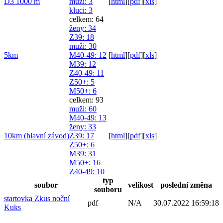
D3 1000 m
muži
: 3
[
html
]
[
pdf
]
[
xls
]
kluci
: 3
celkem: 64
ženy
: 34
Z39
: 18
muži
: 30
5km
M40-49
: 12
[
html
]
[
pdf
]
[
xls
]
M39
: 12
Z40-49
: 11
Z50+
: 5
M50+
: 6
celkem: 93
muži
: 60
M40-49
: 13
ženy
: 33
10km (hlavní závod)
Z39
: 17
[
html
]
[
pdf
]
[
xls
]
Z50+
: 6
M39
: 31
M50+
: 16
Z40-49
: 10
typ
soubor
velikost
poslední změna
souboru
startovka Zkus noční
pdf
N/A
30.07.2022 16:59:18
Kuks