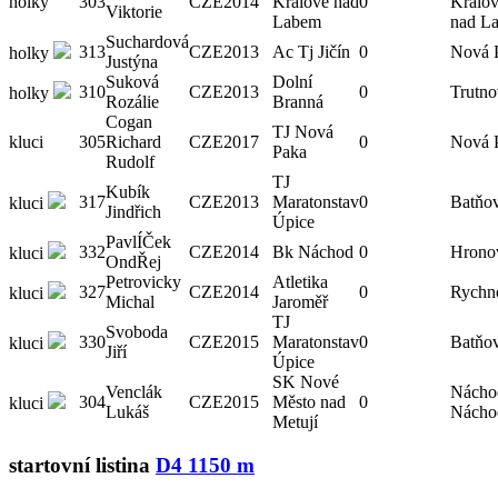
holky
303
CZE
2014
Králové nad
0
Králo
Viktorie
Labem
nad L
Suchardová
313
CZE
2013
Ac Tj Jičín
0
Nová 
holky
Justýna
Suková
Dolní
310
CZE
2013
0
Trutno
holky
Rozálie
Branná
Cogan
TJ Nová
kluci
305
Richard
CZE
2017
0
Nová 
Paka
Rudolf
TJ
Kubík
317
CZE
2013
Maratonstav
0
Batňov
kluci
Jindřich
Úpice
PavlÍČek
332
CZE
2014
Bk Náchod
0
Hrono
kluci
OndŘej
Petrovicky
Atletika
327
CZE
2014
0
Rychn
kluci
Michal
Jaroměř
TJ
Svoboda
330
CZE
2015
Maratonstav
0
Batňov
kluci
Jiří
Úpice
SK Nové
Venclák
Nácho
304
CZE
2015
Město nad
0
kluci
Lukáš
Nácho
Metují
startovní listina
D4 1150 m