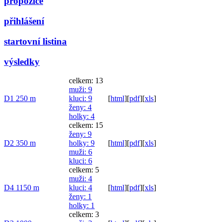
propozice
přihlášení
startovní listina
výsledky
celkem: 13
muži
: 9
D1 250 m
kluci
: 9
[
html
]
[
pdf
]
[
xls
]
ženy
: 4
holky
: 4
celkem: 15
ženy
: 9
D2 350 m
holky
: 9
[
html
]
[
pdf
]
[
xls
]
muži
: 6
kluci
: 6
celkem: 5
muži
: 4
D4 1150 m
kluci
: 4
[
html
]
[
pdf
]
[
xls
]
ženy
: 1
holky
: 1
celkem: 3