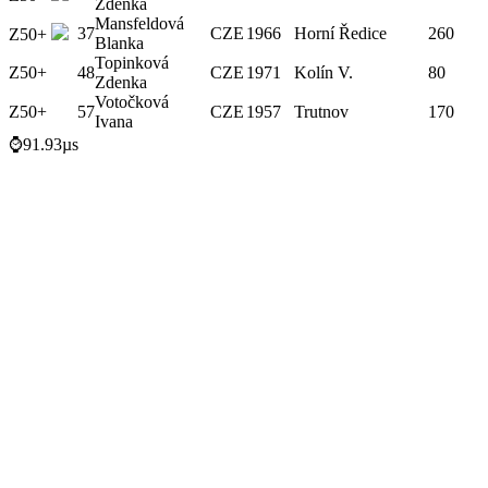
Zdeňka
Mansfeldová
37
CZE
1966
Horní Ředice
260
Z50+
Blanka
Topinková
Z50+
48
CZE
1971
Kolín V.
80
Zdenka
Votočková
Z50+
57
CZE
1957
Trutnov
170
Ivana
⌚91.93µs