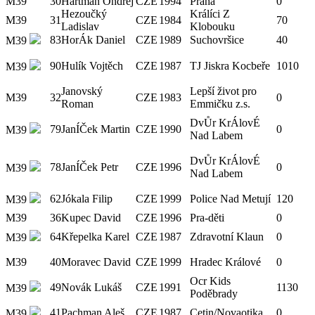
M39
30
Hartman Ondřej
CZE
1994
Praha
0
Hezoučký
Králíci Z
M39
31
CZE
1984
70
Ladislav
Klobouku
83
HorÁk Daniel
CZE
1989
Suchovršice
40
M39
90
Hulík Vojtěch
CZE
1987
TJ Jiskra Kocbeře
1010
M39
Janovský
Lepší život pro
M39
32
CZE
1983
0
Roman
Emmičku z.s.
DvŮr KrÁlovÉ
79
JanÍČek Martin
CZE
1990
0
M39
Nad Labem
DvŮr KrÁlovÉ
78
JanÍČek Petr
CZE
1996
0
M39
Nad Labem
62
Jókala Filip
CZE
1999
Police Nad Metují
120
M39
M39
36
Kupec David
CZE
1996
Pra-děti
0
64
Křepelka Karel
CZE
1987
Zdravotní Klaun
0
M39
M39
40
Moravec David
CZE
1999
Hradec Králové
0
Ocr Kids
49
Novák Lukáš
CZE
1991
1130
M39
Poděbrady
41
Pachman Aleš
CZE
1987
Cetin/Novaotika
0
M39