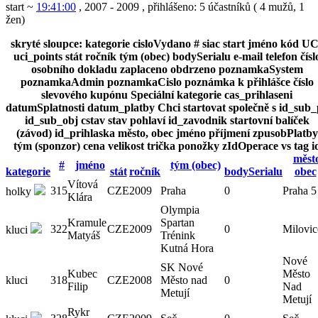
start ~
19:41:00
, 2007 - 2009
,
přihlášeno: 5 účastníků
(
4 mužů
,
1
žen
)
skryté sloupce:
kategorie
cisloVydano
#
siac
start
jméno
kód UC
uci_points
stát
ročník
tým (obec)
bodySerialu
e-mail
telefon
čísl
osobního dokladu
zaplaceno
obdrzeno
poznamkaSystem
poznamkaAdmin
poznamkaCislo
poznámka k přihlášce
číslo
slevového kupónu
Speciální kategorie
cas_prihlaseni
datumSplatnosti
datum_platby
Chci startovat společně s
id_sub_
id_sub_obj
cstav
stav
pohlaví
id_zavodnik
startovní balíček
(závod)
id_prihlaska
město, obec
jméno
příjmení
zpusobPlatby
tým (sponzor)
cena
velikost trička
ponožky
zIdOperace
vs
tag
i
měst
#
jméno
tým (obec)
kategorie
stát
ročník
bodySerialu
obec
Vítová
315
CZE
2009
Praha
0
Praha 5
holky
Klára
Olympia
Kramule
Spartan
322
CZE
2009
0
Milovic
kluci
Matyáš
Trénink
Kutná Hora
Nové
SK Nové
Kubec
Město
kluci
318
CZE
2008
Město nad
0
Filip
Nad
Metují
Metují
Rykr