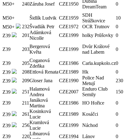
Dubina
M50+
240
Záruba Josef
CZE
1950
0
DreamTeam
SDH
M50+
Šidlík Ludvik
CZE
1959
10
Strážkovice
232
Švadlák Petr
CZE
1972
OCR Trutnov
0
M50+
Adámková
201
CZE
1999
holky Průšovky
0
Z39
Nicolle
Bergerová
Dvůr Králové
Z39
203
CZE
1999
0
Květa
nad Labem
Coganová
Z39
205
CZE
1986
Carla.kupkolo.cz
0
Zdeňka
208
Ettlová Renata
CZE
1989
Hk
0
Z39
Police Nad
209
Gloser Jana
CZE
1990
230
Z39
Metují
Halamová
Enduro Club
251
CZE
2007
150
Z39
Andrea
Semily
Janáková
Z39
211
CZE
1986
HO Hořice
0
Martina
Kosinková
261
CZE
1989
Kosáčci
0
Z39
Lucie
Kramlová
256
CZE
1999
Náchod
0
Z39
Lucie
Libnarová
Z39
220
CZE
1994
Lánov
0