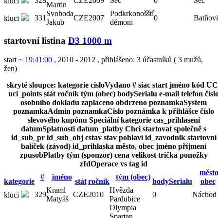
328
CZE
2009
Seč
0
Seč
kluci
Martin
Svoboda
Podkrkonošští
331
CZE
2007
0
Batňovi
kluci
Jakub
démoni
startovní listina
D3 1000 m
start ~
19:41:00
, 2010 - 2012
,
přihlášeno: 3 účastníků
(
3 mužů
,
žen
)
skryté sloupce:
kategorie
cisloVydano
#
siac
start
jméno
kód UC
uci_points
stát
ročník
tým (obec)
bodySerialu
e-mail
telefon
čísl
osobního dokladu
zaplaceno
obdrzeno
poznamkaSystem
poznamkaAdmin
poznamkaCislo
poznámka k přihlášce
číslo
slevového kupónu
Speciální kategorie
cas_prihlaseni
datumSplatnosti
datum_platby
Chci startovat společně s
id_sub_pr
id_sub_obj
cstav
stav
pohlaví
id_zavodnik
startovní
balíček (závod)
id_prihlaska
město, obec
jméno
příjmení
zpusobPlatby
tým (sponzor)
cena
velikost trička
ponožky
zIdOperace
vs
tag
id
město
#
jméno
tým (obec)
kategorie
stát
ročník
bodySerialu
obec
Kraml
Hvězda
329
CZE
2010
0
Náchod
kluci
Matyáš
Pardubice
Olympia
Spartan