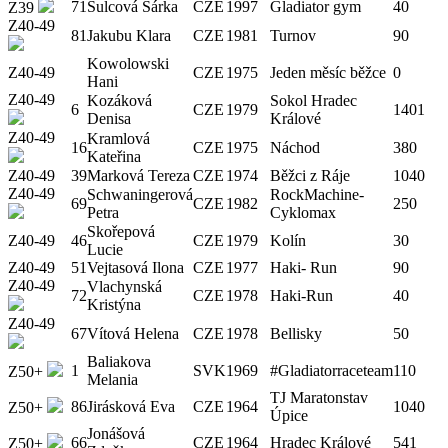
71
Šulcová Šárka
CZE
1997
Gladiator gym
40
Z39
Z40-49
81
Jakubu Klara
CZE
1981
Turnov
90
Kowolowski
Z40-49
CZE
1975
Jeden měsíc běžce
0
Hani
Z40-49
Kozáková
Sokol Hradec
6
CZE
1979
1401
Denisa
Králové
Z40-49
Kramlová
16
CZE
1975
Náchod
380
Kateřina
Z40-49
39
Marková Tereza
CZE
1974
Běžci z Ráje
1040
Z40-49
Schwaningerová
RockMachine-
69
CZE
1982
250
Petra
Cyklomax
Skořepová
Z40-49
46
CZE
1979
Kolín
30
Lucie
Z40-49
51
Vejtasová Ilona
CZE
1977
Haki- Run
90
Z40-49
Vlachynská
72
CZE
1978
Haki-Run
40
Kristýna
Z40-49
67
Vítová Helena
CZE
1978
Bellisky
50
Baliakova
1
SVK
1969
#Gladiatorraceteam
110
Z50+
Melania
TJ Maratonstav
86
Jirásková Eva
CZE
1964
1040
Z50+
Úpice
Jonášová
66
CZE
1964
Hradec Králové
541
Z50+