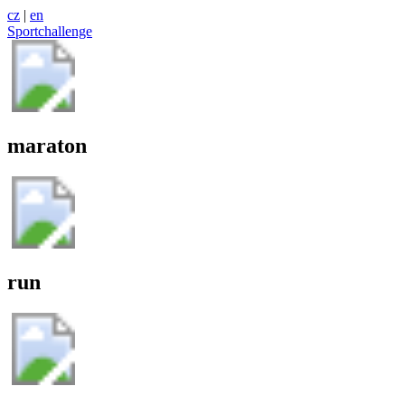
cz
|
en
Sportchallenge
maraton
run