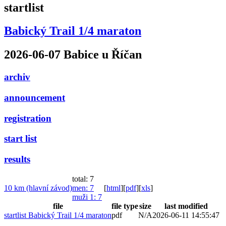
startlist
Babický Trail 1/4 maraton
2026-06-07 Babice u Říčan
archiv
announcement
registration
start list
results
total: 7
10 km (hlavní závod)
men
: 7
[
html
]
[
pdf
]
[
xls
]
muži 1
: 7
file
file type
size
last modified
startlist Babický Trail 1/4 maraton
pdf
N/A
2026-06-11 14:55:47