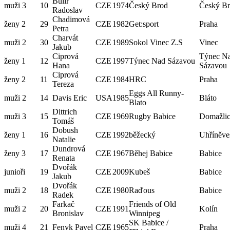
Bulíř
muži 3
10
CZE
1974
Český Brod
Český B
Radoslav
Chadimová
ženy 2
29
CZE
1982
Get:sport
Praha
Petra
Charvát
muži 2
30
CZE
1989
Sokol Vinec Z.S
Vinec
Jakub
Ciprová
Týnec N
ženy 1
12
CZE
1997
Týnec Nad Sázavou
Hana
Sázavou
Ciprová
ženy 2
11
CZE
1984
HRC
Praha
Tereza
Eggs All Runny-
muži 2
14
Davis Eric
USA
1985
Bláto
Blato
Dittrich
muži 3
15
CZE
1969
Rugby Babice
Domažli
Tomáš
Dobush
ženy 1
16
CZE
1992
běžecký
Uhříněve
Natalie
Dundrová
ženy 3
17
CZE
1967
Běhej Babice
Babice
Renata
Dvořák
junioři
19
CZE
2009
Kubeš
Babice
Jakub
Dvořák
muži 2
18
CZE
1980
Raďous
Babice
Radek
Farkač
Friends of Old
muži 2
20
CZE
1991
Kolín
Bronislav
Winnipeg
SK Babice /
muži 4
21
Fenyk Pavel
CZE
1965
Praha