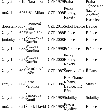
ženy 2
619
Pěkná Jitka
CZE
1979
Praha
Praha
Týnec Nad
Pecky,
Sázavou,
muži 1
626
Sešín Milan
CZE
1998
Bomby,
Zbořený
Rakety
Kostelec
Slavíková
dorostenky
637
CZE
2015
Sokol Babice
Babice
Stella
ženy 2
623
Veselá Šárka
CZE
1988
Babice
Babice
Votlučková
juniorky
641
CZE
2008
Babice
Babice
Kateřina
Wildová
ženy 1
638
CZE
1998
Průhonice
Průhonice
Karolína
Pecky,
Wildová
ženy 1
627
CZE
2000
Bomby,
Babice
Kateřina
Rakety
Čermáková
ženy 2
603
CZE
1987
Šneci v běhu
Říčany
Květa
Rozběháme
Černá
Říčany,
ženy 2
604
CZE
1986
Strašín
Veronika
Babice, TR
Březí
Šemorová
ženy 2
620
CZE
1989
Sobůlky
Sobůlky
Kamila
Pivo a
muži 2
621
Šimek David
CZE
1989
Babice
Myslivec