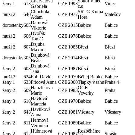
Charvátová
Sokol Vinec
ženy 1
613
CZE
1993
Vinec
Gabriela
z.s
Chochola
SRTG Kutná
muži 2
640
CZE
1977
Malešov
Adam
Hora
Daruová
dorostenky
605
CZE
2015
Babice
Babice
Viktorie
Dvořák
muži 2
606
CZE
1976
Babice
Babice
Tomáš
Dzjuba
muži 2
607
CZE
1985
Březí
Březí
Maxim
Dzjubová
dorostenky
305
CZE
2014
Březí
Březí
Beáta
Dzjubová
ženy 2
608
CZE
1987
Březí
Březí
Jana
muži 2
624
Fořt David
CZE
1979
Běhej Babice
Babice
ženy 1
633
Fricová Anna
CZE
2000
Tlapky v tahu
Praha 4
Hanzlikova
OCR
ženy 2
609
CZE
1983
Praha
Marie
Veverky
Havlová
ženy 3
610
CZE
1970
Babice
Babice
Marcela
Havlíková
ženy 2
643
CZE
1981
Všestary
Všestary
Anna
Hermová
ženy 2
611
CZE
1989
Babice
Babice
Veronika
Hűbnerová
Rozběháme
ženy 2
612
CZE
1987
Strašín