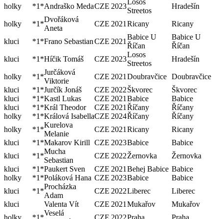
Losos
holky
*1*
Andraško Meda
CZE
2023
Hradešín
Streetos
Dvořáková
holky
*1*
CZE
2021
Ricany
Ricany
Aneta
Babice U
Babice U
kluci
*1*
Frano Sebastian
CZE
2021
Říčan
Říčan
Losos
kluci
*1*
Híčik Tomáš
CZE
2023
Hradešín
Streetos
Jurčáková
holky
*1*
CZE
2021
Doubravčice
Doubravčice
Viktorie
kluci
*1*
Jurčík Jonáš
CZE
2022
Škvorec
Škvorec
kluci
*1*
Kastl Lukas
CZE
2021
Babice
Babice
kluci
*1*
Král Theodor
CZE
2021
Říčany
Říčany
holky
*1*
Králová Isabella
CZE
2024
Říčany
Říčany
Kurelova
holky
*1*
CZE
2021
Ricany
Ricany
Melanie
kluci
*1*
Makarov Kirill
CZE
2023
Babice
Babice
Mucha
kluci
*1*
CZE
2022
Žernovka
Žernovka
Sebastian
kluci
*1*
Paukert Sven
CZE
2021
Behej Babice
Babice
holky
*1*
Poláková Hana
CZE
2023
Babice
Babice
Procházka
kluci
*1*
CZE
2022
Liberec
Liberec
Adam
kluci
Valenta Vít
CZE
2021
Mukařov
Mukařov
Veselá
holky
*1*
CZE
2022
Praha
Praha