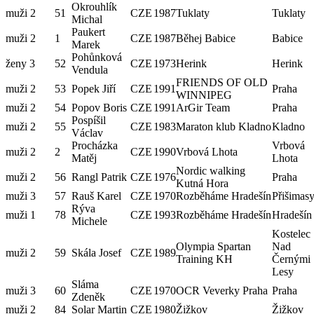
Okrouhlík
muži 2
51
CZE
1987
Tuklaty
Tuklaty
Michal
Paukert
muži 2
1
CZE
1987
Běhej Babice
Babice
Marek
Pohůnková
ženy 3
52
CZE
1973
Herink
Herink
Vendula
FRIENDS OF OLD
muži 2
53
Popek Jiří
CZE
1991
Praha
WINNIPEG
muži 2
54
Popov Boris
CZE
1991
ArGir Team
Praha
Pospíšil
muži 2
55
CZE
1983
Maraton klub Kladno
Kladno
Václav
Procházka
Vrbová
muži 2
2
CZE
1990
Vrbová Lhota
Matěj
Lhota
Nordic walking
muži 2
56
Rangl Patrik
CZE
1976
Praha
Kutná Hora
muži 3
57
Rauš Karel
CZE
1970
Rozběháme Hradešín
Přišimas
Rýva
muži 1
78
CZE
1993
Rozběháme Hradešín
Hradešín
Michele
Kostelec
Olympia Spartan
Nad
muži 2
59
Skála Josef
CZE
1989
Training KH
Černými
Lesy
Sláma
muži 3
60
CZE
1970
OCR Veverky Praha
Praha
Zdeněk
muži 2
84
Solar Martin
CZE
1980
Žižkov
Žižkov