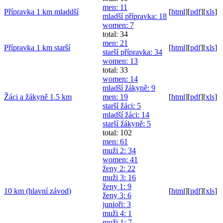
men
: 11
Přípravka 1 km mladdší
[
html
]
[
pdf
]
[
xls
]
mladší přípravka
: 18
women
: 7
total: 34
men
: 21
Přípravka 1 km starší
[
html
]
[
pdf
]
[
xls
]
starší přípravka
: 34
women
: 13
total: 33
women
: 14
mladší žákyně
: 9
Žáci a žákyně 1.5 km
men
: 19
[
html
]
[
pdf
]
[
xls
]
starší žáci
: 5
mladší žáci
: 14
starší žákyně
: 5
total: 102
men
: 61
muži 2
: 34
women
: 41
ženy 2
: 22
muži 3
: 16
ženy 1
: 9
10 km (hlavní závod)
[
html
]
[
pdf
]
[
xls
]
ženy 3
: 6
junioři
: 3
muži 4
: 1
muži 1
: 7