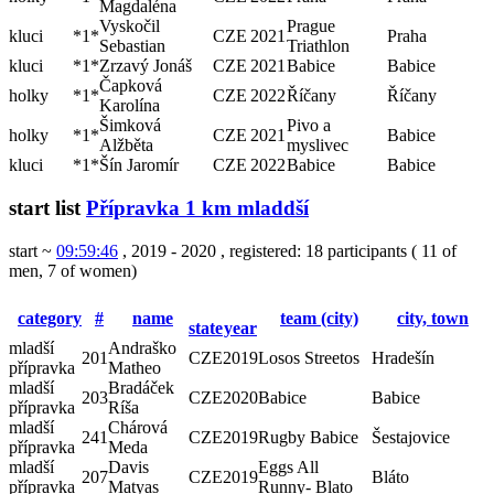
Magdaléna
Vyskočil
Prague
kluci
*1*
CZE
2021
Praha
Sebastian
Triathlon
kluci
*1*
Zrzavý Jonáš
CZE
2021
Babice
Babice
Čapková
holky
*1*
CZE
2022
Říčany
Říčany
Karolína
Šimková
Pivo a
holky
*1*
CZE
2021
Babice
Alžběta
myslivec
kluci
*1*
Šín Jaromír
CZE
2022
Babice
Babice
start list
Přípravka 1 km mladdší
start ~
09:59:46
, 2019 - 2020
,
registered: 18 participants
(
11 of
men
,
7 of women
)
category
#
name
team (city)
city, town
state
year
mladší
Andraško
201
CZE
2019
Losos Streetos
Hradešín
přípravka
Matheo
mladší
Bradáček
203
CZE
2020
Babice
Babice
přípravka
Ríša
mladší
Chárová
241
CZE
2019
Rugby Babice
Šestajovice
přípravka
Meda
mladší
Davis
Eggs All
207
CZE
2019
Bláto
přípravka
Matyas
Runny- Blato