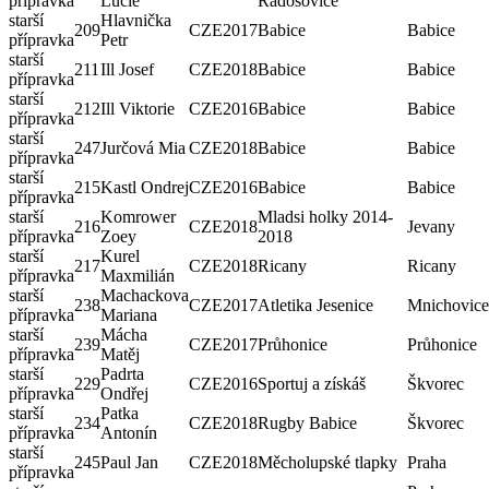
přípravka
Lucie
Radošovice
starší
Hlavnička
209
CZE
2017
Babice
Babice
přípravka
Petr
starší
211
Ill Josef
CZE
2018
Babice
Babice
přípravka
starší
212
Ill Viktorie
CZE
2016
Babice
Babice
přípravka
starší
247
Jurčová Mia
CZE
2018
Babice
Babice
přípravka
starší
215
Kastl Ondrej
CZE
2016
Babice
Babice
přípravka
starší
Komrower
Mladsi holky 2014-
216
CZE
2018
Jevany
přípravka
Zoey
2018
starší
Kurel
217
CZE
2018
Ricany
Ricany
přípravka
Maxmilián
starší
Machackova
238
CZE
2017
Atletika Jesenice
Mnichovice
přípravka
Mariana
starší
Mácha
239
CZE
2017
Průhonice
Průhonice
přípravka
Matěj
starší
Padrta
229
CZE
2016
Sportuj a získáš
Škvorec
přípravka
Ondřej
starší
Patka
234
CZE
2018
Rugby Babice
Škvorec
přípravka
Antonín
starší
245
Paul Jan
CZE
2018
Měcholupské tlapky
Praha
přípravka