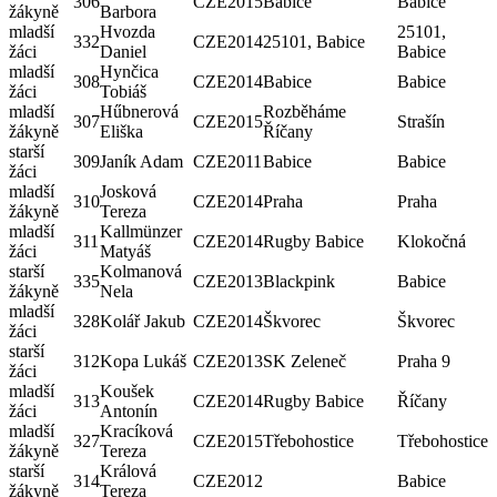
306
CZE
2015
Babice
Babice
žákyně
Barbora
mladší
Hvozda
25101,
332
CZE
2014
25101, Babice
žáci
Daniel
Babice
mladší
Hynčica
308
CZE
2014
Babice
Babice
žáci
Tobiáš
mladší
Hűbnerová
Rozběháme
307
CZE
2015
Strašín
žákyně
Eliška
Říčany
starší
309
Janík Adam
CZE
2011
Babice
Babice
žáci
mladší
Josková
310
CZE
2014
Praha
Praha
žákyně
Tereza
mladší
Kallmünzer
311
CZE
2014
Rugby Babice
Klokočná
žáci
Matyáš
starší
Kolmanová
335
CZE
2013
Blackpink
Babice
žákyně
Nela
mladší
328
Kolář Jakub
CZE
2014
Škvorec
Škvorec
žáci
starší
312
Kopa Lukáš
CZE
2013
SK Zeleneč
Praha 9
žáci
mladší
Koušek
313
CZE
2014
Rugby Babice
Říčany
žáci
Antonín
mladší
Kracíková
327
CZE
2015
Třebohostice
Třebohostice
žákyně
Tereza
starší
Králová
314
CZE
2012
Babice
žákyně
Tereza