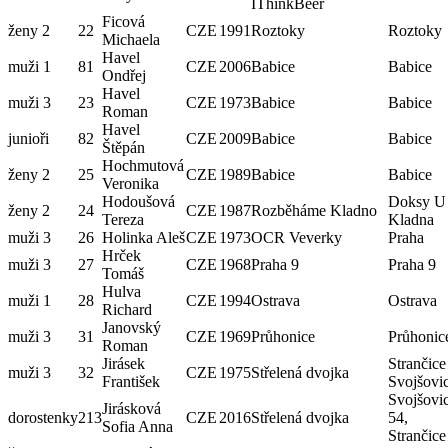
IThinkBeer
Ficová
ženy 2
22
CZE
1991
Roztoky
Roztoky
Michaela
Havel
muži 1
81
CZE
2006
Babice
Babice
Ondřej
Havel
muži 3
23
CZE
1973
Babice
Babice
Roman
Havel
junioři
82
CZE
2009
Babice
Babice
Štěpán
Hochmutová
ženy 2
25
CZE
1989
Babice
Babice
Veronika
Hodoušová
Doksy U
ženy 2
24
CZE
1987
Rozběháme Kladno
Tereza
Kladna
muži 3
26
Holinka Aleš
CZE
1973
OCR Veverky
Praha
Hrček
muži 3
27
CZE
1968
Praha 9
Praha 9
Tomáš
Hulva
muži 1
28
CZE
1994
Ostrava
Ostrava
Richard
Janovský
muži 3
31
CZE
1969
Průhonice
Průhonic
Roman
Jirásek
Strančice
muži 3
32
CZE
1975
Střelená dvojka
František
Svojšovi
Svojšovi
Jirásková
dorostenky
213
CZE
2016
Střelená dvojka
54,
Sofia Anna
Strančice