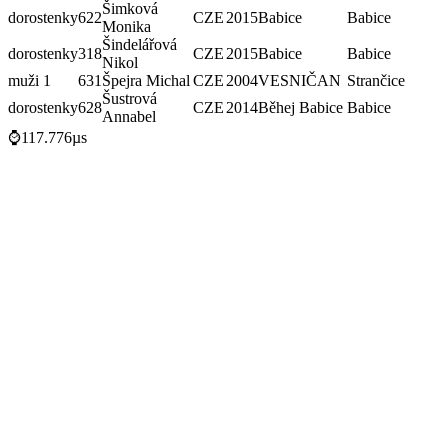
Šimková
dorostenky
622
CZE
2015
Babice
Babice
Monika
Šindelářová
dorostenky
318
CZE
2015
Babice
Babice
Nikol
muži 1
631
Špejra Michal
CZE
2004
VESNIČAN
Strančice
Šustrová
dorostenky
628
CZE
2014
Běhej Babice
Babice
Annabel
⌚117.776µs