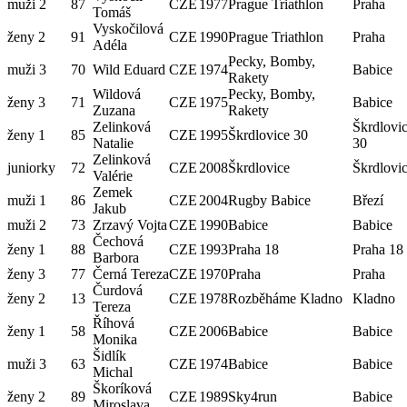
muži 2
87
CZE
1977
Prague Triathlon
Praha
Tomáš
Vyskočilová
ženy 2
91
CZE
1990
Prague Triathlon
Praha
Adéla
Pecky, Bomby,
muži 3
70
Wild Eduard
CZE
1974
Babice
Rakety
Wildová
Pecky, Bomby,
ženy 3
71
CZE
1975
Babice
Zuzana
Rakety
Zelinková
Škrdlovi
ženy 1
85
CZE
1995
Škrdlovice 30
Natalie
30
Zelinková
juniorky
72
CZE
2008
Škrdlovice
Škrdlovi
Valérie
Zemek
muži 1
86
CZE
2004
Rugby Babice
Březí
Jakub
muži 2
73
Zrzavý Vojta
CZE
1990
Babice
Babice
Čechová
ženy 1
88
CZE
1993
Praha 18
Praha 18
Barbora
ženy 3
77
Černá Tereza
CZE
1970
Praha
Praha
Čurdová
ženy 2
13
CZE
1978
Rozběháme Kladno
Kladno
Tereza
Říhová
ženy 1
58
CZE
2006
Babice
Babice
Monika
Šidlík
muži 3
63
CZE
1974
Babice
Babice
Michal
Škoríková
ženy 2
89
CZE
1989
Sky4run
Babice
Miroslava