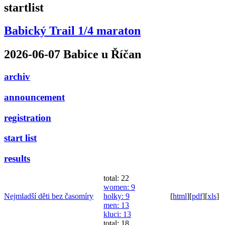
startlist
Babický Trail 1/4 maraton
2026-06-07 Babice u Říčan
archiv
announcement
registration
start list
results
total: 22
women
: 9
Nejmladší děti bez časomíry
holky
: 9
[
html
]
[
pdf
]
[
xls
]
men
: 13
kluci
: 13
total: 18