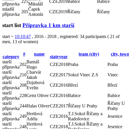
225
CZE
2019
Babice
Babice
přípravka
Mikuláš
mladší
Čapek
205
CZE
2019
Říčany
Říčany
přípravka
Antonín
start list
Přípravka 1 km starší
start ~
10:10:47
, 2016 - 2018
,
registered: 34 participants
(
21 of
men
,
13 of women
)
#
name
team (city)
city, tow
category
state
year
starší
Barnáš
202
CZE
2018
Praha
Praha
přípravka
Hugo
starší
Charvát
210
CZE
2017
Sokol Vinec Z.S
Vinec
přípravka
Jakub
starší
Dzjubová
208
CZE
2016
Březí
Březí
přípravka
Evelin
starší
228
Geist Oliver
CZE
2016
Babice
Babice
přípravka
starší
Říčany U
244
Halas Oliver
CZE
2017
Říčany U Prahy
přípravka
Prahy
starší
Hertlová
T.J.Sokol Říčany a
249
CZE
2016
Jesenice
přípravka
Adéla
Radošovice
starší
Hertlová
T.J.Sokol Říčany a
248
CZE
2018
Jesenice