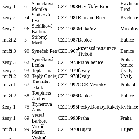
Staníčková
Havlíčků
ženy 1
61
CZE
1998
Havlíčkův Brod
Monika
Brod
Staňková
ženy 2
74
CZE
1981
Run and Beer
Květnice
Eva
Stehlíková
ženy 2
96
CZE
1983
Mukařov
Mukařov
Barbora
Stříbrný
muži 2
3
CZE
1987
Babice
Babice
Martin
Plzeňská restaurace
muži 3
90
Syneček Petr
CZE
1967
Benice
Třeboň
Synečková
Praha-
ženy 3
62
CZE
1973
Praha-benice
Lenka
benice
ženy 2
93
Teplá Jana
CZE
1979
Úvaly
Úvaly
muži 2
92
Teplý Ondřej
CZE
1978
Úvaly
Úvaly
Tomasko
muži 1
67
CZE
1992
OCR Veverky
Praha 4
Jakub
Toupinets
muži 2
68
CZE
1986
Babice
Babice
Andrei
Trynerová
ženy 1
75
CZE
1995
Pecky,Bomby,Rakety
Květnice
Anna
Veselá
ženy 1
69
CZE
1993
Praha
Praha
Barbora
Vokáč
muži 3
99
CZE
1970
Hujara
Hujara
Martin
Vyskočil