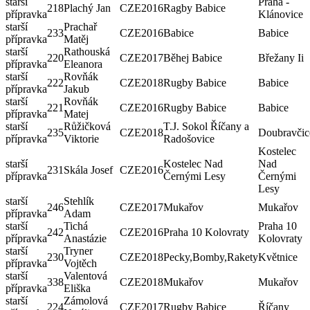
starší
Praha -
218
Plachý Jan
CZE
2016
Ragby Babice
přípravka
Klánovice
starší
Prachař
233
CZE
2016
Babice
Babice
přípravka
Matěj
starší
Rathouská
220
CZE
2017
Běhej Babice
Břežany Ii
přípravka
Eleanora
starší
Rovňák
222
CZE
2018
Rugby Babice
Babice
přípravka
Jakub
starší
Rovňák
221
CZE
2016
Rugby Babice
Babice
přípravka
Matej
starší
Růžičková
T.J. Sokol Říčany a
235
CZE
2018
Doubravčic
přípravka
Viktorie
Radošovice
Kostelec
starší
Kostelec Nad
Nad
231
Skála Josef
CZE
2016
přípravka
Černými Lesy
Černými
Lesy
starší
Stehlík
246
CZE
2017
Mukařov
Mukařov
přípravka
Adam
starší
Tichá
Praha 10
242
CZE
2016
Praha 10 Kolovraty
přípravka
Anastázie
Kolovraty
starší
Tryner
230
CZE
2018
Pecky,Bomby,Rakety
Květnice
přípravka
Vojtěch
starší
Valentová
338
CZE
2018
Mukařov
Mukařov
přípravka
Eliška
starší
Zámolová
224
CZE
2017
Rugby Babice
Říčany