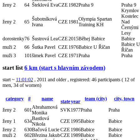
ženy 2
64
Šteklová Eva
CZE
1982
Praha 9
Praha 9
Krymlov 
Kostelec
Šubotníková
Olympia Spartan
ženy 2
65
CZE
1981
Nad
Ivana
Training KH
Černými
Lesy
dorostenky
76
Šustrová Lea
CZE
2015
Běhej Babice
Babice
Babice U
muži 2
66
Šutka Pavel
CZE
1976
Babice U Říčan
Říčan
muži 3
101
šimek Pavel
CZE
1971
Praha
Praha
start list
6 km (start s hlavním závodem)
start ~
11:01:02
, 2011 and older
,
registered: 46 participants
(
12 of
men
,
34 of women
)
category
#
name
team (city)
city, town
state
year
Abrahamová
ženy 2
601
SVK
1977
Praha
Praha
Monika
Bastlová
ženy 1
634
CZE
1995
Babice
Babice
Nikola
ženy 2
630
Bačová Lucie
CZE
1986
Babice
Babice
muži 2
602
Březina Jakub
CZE
1989
Babice
Babice