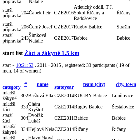
přípravka
Natálie
Atletický oddíl, T.J.
starší
204
Čapek Petr
CZE
2016
Sokol Říčany a
Říčany
přípravka
Radošovice
starší
206
Černý Josef
CZE
2017
Rugby Babice
Strašín
přípravka
starší
Šimková
243
CZE
2017
Babice
Babice
přípravka
Natálie
start list
Žáci a žákyně 1.5 km
start ~
10:21:53
, 2011 - 2015
,
registered: 33 participants
(
19 of
men
,
14 of women
)
#
name
team (city)
city, town
category
state
year
mladší
302
Baštová Ella
CZE
2014
RUGBY Babice
Louňovice
žákyně
mladší
Chára
333
CZE
2014
Rugby Babice
Šestajovice
žáci
Kryštof
starší
Dvořák
304
CZE
2011
Babice
Babice
žáci
Lukáš
mladší
334
Hejlová Nela
CZE
2014
Řičany
Řičany
žákyně
mladší
Hlavničková