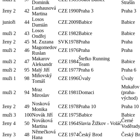
Dominik
Strašín
Lanhausová
ženy 2
42
CZE
1990
Praha 3
Praha 3
Martina
Losos
junioři
44
CZE
2009
Babice
Babice
Damián
Losos
muži 2
43
CZE
1982
Babice
Babice
Ondřej
ženy 2
45
M. Zuzana
SVK
1978
Praha
Praha
Magomedov
muži 2
46
CZE
1976
Praha
Praha
Ruslan
Makarov
Štefko Running
muži 2
47
CZE
1984
Babice
Aleksandr
Team
muži 2
95
Malý Jiří
CZE
1977
Praha 6
Praha 6
Miňovský
muži 1
98
CZE
1996
Úvaly
Úvaly
Tomáš
Mukařov
Mraz
muži 2
94
CZE
1981
Domaci
(praha-
Miroslav
východ)
Nosková
ženy 2
49
CZE
1978
Praha 10
Praha 10
Monika
muži 3
100
Novák Jiří
CZE
1975
Babice
Babice
Nováková
Černé
ženy 4
50
CZE
1964
Slavia Žižkov - Voláč
Martina
Voděrad
Němečková
ženy 3
48
CZE
1974
Český Brod
Český B
Hana