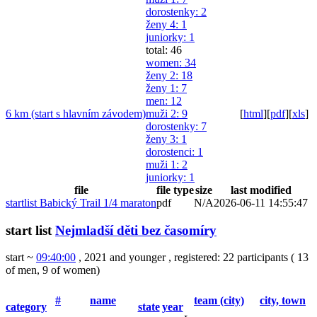
dorostenky
: 2
ženy 4
: 1
juniorky
: 1
total: 46
women
: 34
ženy 2
: 18
ženy 1
: 7
men
: 12
6 km (start s hlavním závodem)
muži 2
: 9
[
html
]
[
pdf
]
[
xls
]
dorostenky
: 7
ženy 3
: 1
dorostenci
: 1
muži 1
: 2
juniorky
: 1
file
file type
size
last modified
startlist Babický Trail 1/4 maraton
pdf
N/A
2026-06-11 14:55:47
start list
Nejmladší děti bez časomíry
start ~
09:40:00
, 2021 and younger
,
registered: 22 participants
(
13
of men
,
9 of women
)
#
name
team (city)
city, town
category
state
year