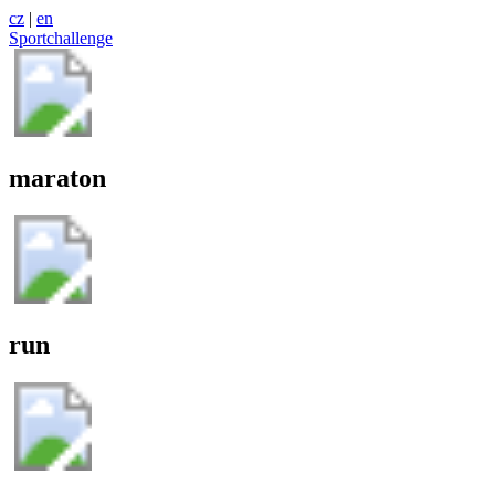
cz
|
en
Sportchallenge
maraton
run