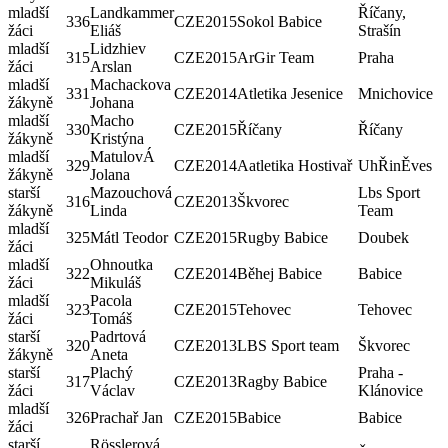
mladší
Landkammer
Říčany,
336
CZE
2015
Sokol Babice
žáci
Eliáš
Strašín
mladší
Lidzhiev
315
CZE
2015
ArGir Team
Praha
žáci
Arslan
mladší
Machackova
331
CZE
2014
Atletika Jesenice
Mnichovice
žákyně
Johana
mladší
Macho
330
CZE
2015
Říčany
Říčany
žákyně
Kristýna
mladší
MatulovÁ
329
CZE
2014
Aatletika Hostivař
UhŘinĚves
žákyně
Jolana
starší
Mazouchová
Lbs Sport
316
CZE
2013
Škvorec
žákyně
Linda
Team
mladší
325
Mátl Teodor
CZE
2015
Rugby Babice
Doubek
žáci
mladší
Ohnoutka
322
CZE
2014
Běhej Babice
Babice
žáci
Mikuláš
mladší
Pacola
323
CZE
2015
Tehovec
Tehovec
žáci
Tomáš
starší
Padrtová
320
CZE
2013
LBS Sport team
Škvorec
žákyně
Aneta
starší
Plachý
Praha -
317
CZE
2013
Ragby Babice
žáci
Václav
Klánovice
mladší
326
Prachař Jan
CZE
2015
Babice
Babice
žáci
starší
Rösslerová