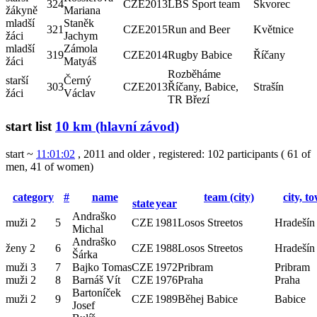
324
CZE
2013
LBS Sport team
Škvorec
žákyně
Mariana
mladší
Staněk
321
CZE
2015
Run and Beer
Květnice
žáci
Jachym
mladší
Zámola
319
CZE
2014
Rugby Babice
Říčany
žáci
Matyáš
Rozběháme
starší
Černý
303
CZE
2013
Říčany, Babice,
Strašín
žáci
Václav
TR Březí
start list
10 km (hlavní závod)
start ~
11:01:02
, 2011 and older
,
registered: 102 participants
(
61 of
men
,
41 of women
)
category
#
name
team (city)
city, t
state
year
Andraško
muži 2
5
CZE
1981
Losos Streetos
Hradešín
Michal
Andraško
ženy 2
6
CZE
1988
Losos Streetos
Hradešín
Šárka
muži 3
7
Bajko Tomas
CZE
1972
Pribram
Pribram
muži 2
8
Barnáš Vít
CZE
1976
Praha
Praha
Bartoníček
muži 2
9
CZE
1989
Běhej Babice
Babice
Josef