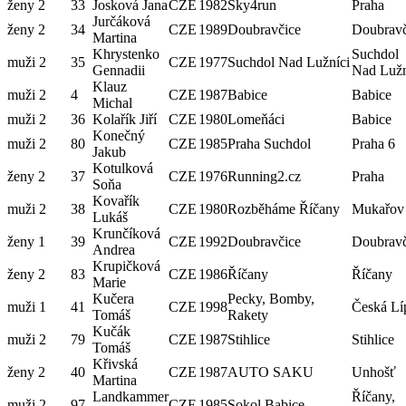
ženy 2
33
Josková Jana
CZE
1982
Sky4run
Praha
Jurčáková
ženy 2
34
CZE
1989
Doubravčice
Doubravč
Martina
Khrystenko
Suchdol
muži 2
35
CZE
1977
Suchdol Nad Lužníci
Gennadii
Nad Lužn
Klauz
muži 2
4
CZE
1987
Babice
Babice
Michal
muži 2
36
Kolařík Jiří
CZE
1980
Lomeňáci
Babice
Konečný
muži 2
80
CZE
1985
Praha Suchdol
Praha 6
Jakub
Kotulková
ženy 2
37
CZE
1976
Running2.cz
Praha
Soňa
Kovařík
muži 2
38
CZE
1980
Rozběháme Říčany
Mukařov
Lukáš
Krunčíková
ženy 1
39
CZE
1992
Doubravčice
Doubravč
Andrea
Krupičková
ženy 2
83
CZE
1986
Říčany
Říčany
Marie
Kučera
Pecky, Bomby,
muži 1
41
CZE
1998
Česká Lí
Tomáš
Rakety
Kučák
muži 2
79
CZE
1987
Stihlice
Stihlice
Tomáš
Křivská
ženy 2
40
CZE
1987
AUTO SAKU
Unhošť
Martina
Landkammer
Říčany,
muži 2
97
CZE
1985
Sokol Babice