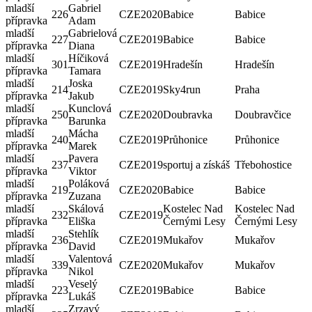
mladší
Gabriel
226
CZE
2020
Babice
Babice
přípravka
Adam
mladší
Gabrielová
227
CZE
2019
Babice
Babice
přípravka
Diana
mladší
Híčiková
301
CZE
2019
Hradešín
Hradešín
přípravka
Tamara
mladší
Joska
214
CZE
2019
Sky4run
Praha
přípravka
Jakub
mladší
Kunclová
250
CZE
2020
Doubravka
Doubravčice
přípravka
Barunka
mladší
Mácha
240
CZE
2019
Průhonice
Průhonice
přípravka
Marek
mladší
Pavera
237
CZE
2019
sportuj a získáš
Třebohostice
přípravka
Viktor
mladší
Poláková
219
CZE
2020
Babice
Babice
přípravka
Zuzana
mladší
Skálová
Kostelec Nad
Kostelec Nad
232
CZE
2019
přípravka
Eliška
Černými Lesy
Černými Lesy
mladší
Stehlík
236
CZE
2019
Mukařov
Mukařov
přípravka
David
mladší
Valentová
339
CZE
2020
Mukařov
Mukařov
přípravka
Nikol
mladší
Veselý
223
CZE
2019
Babice
Babice
přípravka
Lukáš
mladší
Zrzavý