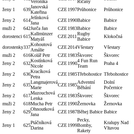
Veronika
Říčany
Janovská
ženy 1
639
CZE
1997
Průhonice
Průhonice
Kateřina
Jelínková
ženy 2
614
CZE
1990
Babice
Babice
Jana
muži 2
642
Jurča Jan
CZE
1983
Babice
Babice
Kallmünzer
Rugby
dorostenci
615
CZE
2011
Klokočná
Matyáš
Babice
Kohoutová
dorostenky
337
CZE
2014
Všestary
Všestary
Amálie
muži 2
616
Kolář Petr
CZE
1983
Škvorec
Škvorec
Kostínková
4 Fun Run
ženy 2
632
CZE
1990
Praha 4
Nicole
Team
Kracíková
ženy 2
636
CZE
1985
Třebohostice
Třebohostice
Petra
Langmajerová
Adventní
Dolní
ženy 2
635
CZE
1985
Marie
Běhání
Počernice
Mazouchová
ženy 2
617
CZE
1983
Škvorec
Škvorec
Lenka
muži 2
618
Mucha Petr
CZE
1990
Žernovka
Žernovka
Ohnoutková
ženy 2
629
CZE
1987
Běhej Babice
Babice
Jana
Pecky,
Ptáčníková
Kralupy Nad
ženy 1
625
CZE
1999
Bomby,
Darina
Vltavou
Rakety