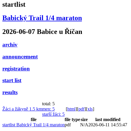
startlist
Babický Trail 1/4 maraton
2026-06-07 Babice u Říčan
archiv
announcement
registration
start list
results
total: 5
Žáci a žákyně 1.5 km
men
: 5
[
html
]
[
pdf
]
[
xls
]
starší žáci
: 5
file
file type
size
last modified
startlist Babický Trail 1/4 maraton
pdf
N/A
2026-06-11 14:55:47