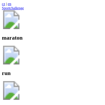
cz
|
en
Sportchallenge
maraton
run