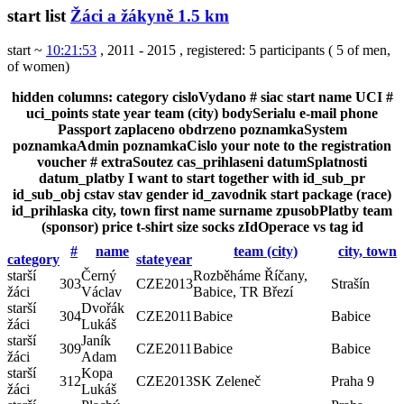
start list
Žáci a žákyně 1.5 km
start ~
10:21:53
, 2011 - 2015
,
registered: 5 participants
(
5 of men
,
of women
)
hidden columns:
category
cisloVydano
#
siac
start
name
UCI #
uci_points
state
year
team (city)
bodySerialu
e-mail
phone
Passport
zaplaceno
obdrzeno
poznamkaSystem
poznamkaAdmin
poznamkaCislo
your note to the registration
voucher #
extraSoutez
cas_prihlaseni
datumSplatnosti
datum_platby
I want to start together with
id_sub_pr
id_sub_obj
cstav
stav
gender
id_zavodnik
start package (race)
id_prihlaska
city, town
first name
surname
zpusobPlatby
team
(sponsor)
price
t-shirt size
socks
zIdOperace
vs
tag
id
#
name
team (city)
city, town
category
state
year
starší
Černý
Rozběháme Říčany,
303
CZE
2013
Strašín
žáci
Václav
Babice, TR Březí
starší
Dvořák
304
CZE
2011
Babice
Babice
žáci
Lukáš
starší
Janík
309
CZE
2011
Babice
Babice
žáci
Adam
starší
Kopa
312
CZE
2013
SK Zeleneč
Praha 9
žáci
Lukáš