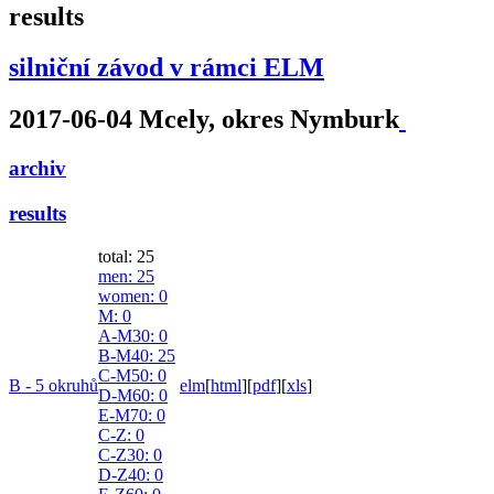
results
silniční závod v rámci ELM
2017-06-04 Mcely, okres Nymburk
archiv
results
total: 25
men
: 25
women
: 0
M
: 0
A-M30
: 0
B-M40
: 25
C-M50
: 0
B - 5 okruhů
elm
[
html
]
[
pdf
]
[
xls
]
D-M60
: 0
E-M70
: 0
C-Z
: 0
C-Z30
: 0
D-Z40
: 0