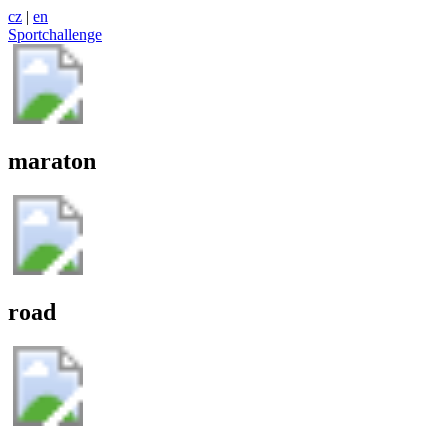
cz
|
en
Sportchallenge
maraton
road