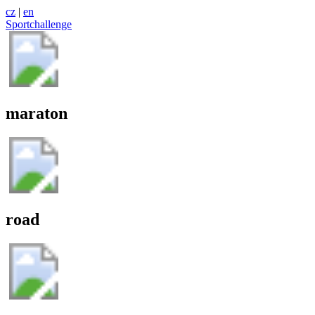
cz
|
en
Sportchallenge
maraton
road