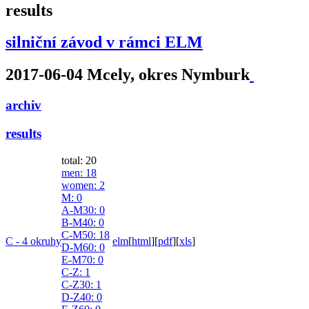
results
silniční závod v rámci ELM
2017-06-04 Mcely, okres Nymburk
archiv
results
total: 20
men
: 18
women
: 2
M
: 0
A-M30
: 0
B-M40
: 0
C-M50
: 18
C - 4 okruhy
elm
[
html
]
[
pdf
]
[
xls
]
D-M60
: 0
E-M70
: 0
C-Z
: 1
C-Z30
: 1
D-Z40
: 0