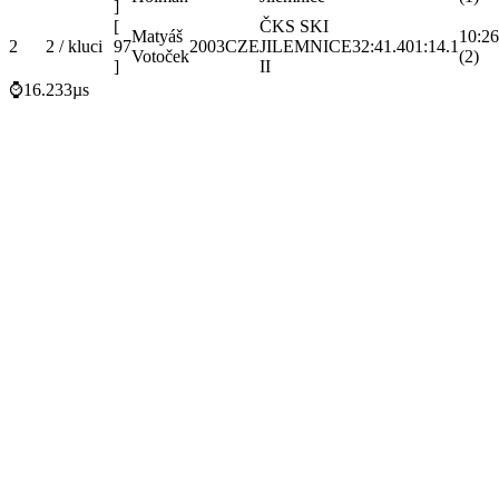
]
[
ČKS SKI
Matyáš
10:26
2
2 / kluci
97
2003
CZE
JILEMNICE
32:41.4
01:14.1
Votoček
(2)
]
II
⌚16.233µs