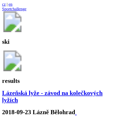
cz
|
en
Sportchallenge
ski
results
Lázeňská lyže - závod na kolečkových
lyžích
2018-09-23 Lázně Bělohrad