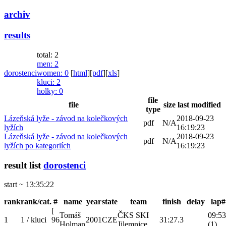
archiv
results
total: 2
men
: 2
dorostenci
women
: 0
[
html
]
[
pdf
]
[
xls
]
kluci
: 2
holky
: 0
file
file
size
last modified
type
Lázeňská lyže - závod na kolečkových
2018-09-23
pdf
N/A
lyžích
16:19:23
Lázeňská lyže - závod na kolečkových
2018-09-23
pdf
N/A
lyžích po kategoriích
16:19:23
result list
dorostenci
start ~ 13:35:22
rank
rank/cat.
#
name
year
state
team
finish
delay
lap#
[
Tomáš
ČKS SKI
09:53
1
1 / kluci
96
2001
CZE
31:27.3
Holman
Jilemnice
(1)