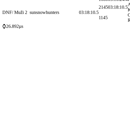
A
2145
03:18:10.5
K
DNF
/ Muži 2
sunsnowhunters
03:18:10.5
O
1145
R
⌚26.892µs