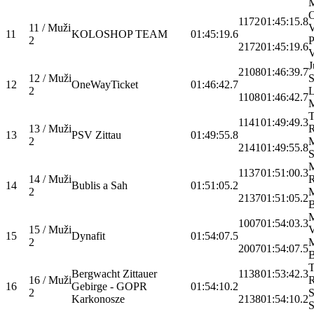
M
O
1172
01:45:15.8
11 / Muži
V
11
KOLOSHOP TEAM
01:45:19.6
2
P
2172
01:45:19.6
V
J
2108
01:46:39.7
12 / Muži
S
12
OneWayTicket
01:46:42.7
2
L
1108
01:46:42.7
M
1141
01:49:49.3
13 / Muži
R
13
PSV Zittau
01:49:55.8
2
M
2141
01:49:55.8
S
M
1137
01:51:00.3
14 / Muži
R
14
Bublis a Sah
01:51:05.2
2
M
2137
01:51:05.2
B
M
1007
01:54:03.3
15 / Muži
V
15
Dynafit
01:54:07.5
2
M
2007
01:54:07.5
T
Bergwacht Zittauer
1138
01:53:42.3
16 / Muži
R
16
Gebirge - GOPR
01:54:10.2
2
S
Karkonosze
2138
01:54:10.2
S