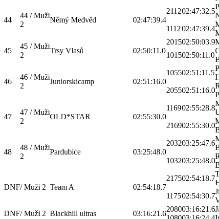
P
2112
02:47:32.5
44 / Muži
44
Němý Medvěd
02:47:39.4
2
M
1112
02:47:39.4
2015
02:50:03.9
M
45 / Muži
45
Trsy Vlasů
02:50:11.0
O
2
1015
02:50:11.0
P
1055
02:51:11.5
46 / Muži
H
46
Juniorskicamp
02:51:16.0
2
2055
02:51:16.0
P
M
1169
02:55:28.8
47 / Muži
47
OLD*STAR
02:55:30.0
2
M
2169
02:55:30.0
B
M
2032
03:25:47.6
48 / Muži
B
48
Pardubice
03:25:48.0
2
R
1032
03:25:48.0
B
2175
02:54:18.7
H
DNF
/ Muži 2
Team A
02:54:18.7
J
1175
02:54:30.7
V
2080
03:16:21.6
J
DNF
/ Muži 2
Blackhill ultras
03:16:21.6
1080
03:16:24.4
I