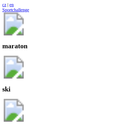
cz
|
en
Sportchallenge
maraton
ski