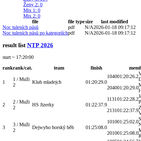
Ženy 2
: 0
Mix 1
: 0
Mix 2
: 0
file
file type
size
last modified
Noc tuleních pásů
pdf
N/A
2026-01-18 09:17:12
Noc tuleních pásů po kategoriích
pdf
N/A
2026-01-18 09:17:12
result list
NTP 2026
start ~ 17:20:00
rank
rank/cat.
team
finish
memb
V
1040
01:20:26.2
1 / Muži
D
1
Klub mladejch
01:20:29.0
2
M
2040
01:20:29.0
H
J
1131
01:22:28.2
2 / Muži
P
2
HS Jizerky
01:22:37.9
2
Z
2131
01:22:37.9
V
S
1010
01:25:02.0
3 / Muži
N
3
Dejwyho horský běh
01:25:08.0
2
M
2010
01:25:08.0
R