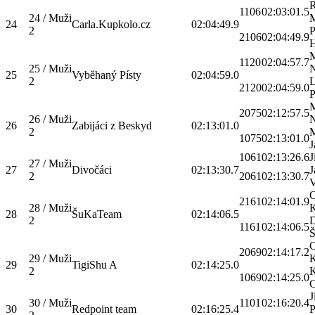
1106
02:03:01.5
24 / Muži
24
Carla.Kupkolo.cz
02:04:49.9
2
P
2106
02:04:49.9
H
M
1120
02:04:57.7
25 / Muži
N
25
Vyběhaný Písty
02:04:59.0
2
L
2120
02:04:59.0
P
M
2075
02:12:57.5
26 / Muži
N
26
Zabijáci z Beskyd
02:13:01.0
2
M
1075
02:13:01.0
J
1061
02:13:26.6
J
27 / Muži
27
Divočáci
02:13:30.7
J
2
2061
02:13:30.7
V
O
2161
02:14:01.9
28 / Muži
K
28
ŠuKaTeam
02:14:06.5
2
D
1161
02:14:06.5
O
2069
02:14:17.2
29 / Muži
29
TigiShu A
02:14:25.0
2
K
1069
02:14:25.0
C
J
30 / Muži
1101
02:16:20.4
30
Redpoint team
02:16:25.4
P