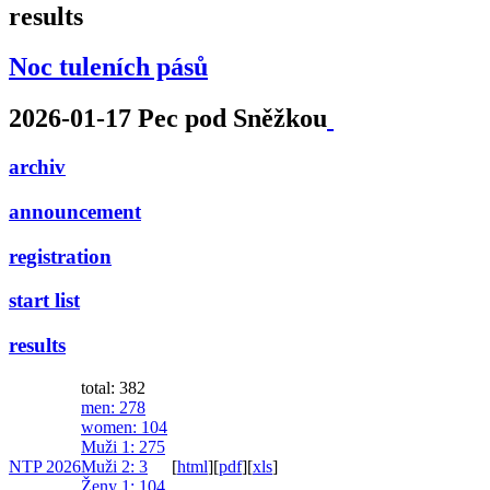
results
Noc tuleních pásů
2026-01-17 Pec pod Sněžkou
archiv
announcement
registration
start list
results
total: 382
men
: 278
women
: 104
Muži 1
: 275
NTP 2026
Muži 2
: 3
[
html
]
[
pdf
]
[
xls
]
Ženy 1
: 104