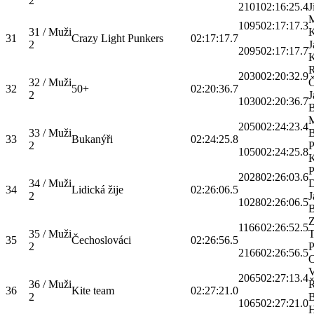
2
2101
02:16:25.4
J
M
1095
02:17:17.3
31 / Muži
K
31
Crazy Light Punkers
02:17:17.7
2
J
2095
02:17:17.7
K
2030
02:20:32.9
32 / Muži
Č
32
50+
02:20:36.7
2
J
1030
02:20:36.7
B
M
2050
02:24:23.4
33 / Muži
33
Bukanýři
02:24:25.8
2
P
1050
02:24:25.8
K
P
2028
02:26:03.6
34 / Muži
D
34
Lidická žije
02:26:06.5
2
J
1028
02:26:06.5
B
Z
1166
02:26:52.5
35 / Muži
T
35
Čechoslováci
02:26:56.5
2
P
2166
02:26:56.5
O
V
2065
02:27:13.4
36 / Muži
Ř
36
Kite team
02:27:21.0
2
B
1065
02:27:21.0
H