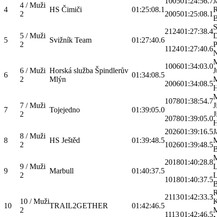
1005
01:24:56.7
J
4 / Muži
4
HS Čimiči
01:25:08.1
2
2005
01:25:08.1
B
S
2124
01:27:38.4
5 / Muži
D
5
Svižník Team
01:27:40.6
2
P
1124
01:27:40.6
M
1006
01:34:03.0
6 / Muži
Horská služba Špindlerův
J
6
01:34:08.5
2
Mlýn
M
2006
01:34:08.5
H
1078
01:38:54.7
7 / Muži
J
7
Tojejedno
01:39:05.0
2
J
2078
01:39:05.0
2026
01:39:16.5
J
8 / Muži
8
HS Ještěd
01:39:48.5
M
2
1026
01:39:48.5
M
2018
01:40:28.8
9 / Muži
L
9
Marbull
01:40:37.5
2
L
1018
01:40:37.5
B
R
2113
01:42:33.3
10 / Muži
K
10
TRAIL2GETHER
01:42:46.5
2
M
1113
01:42:46.5