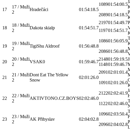
J
1089
01:54:00.5
17 / Muži
K
17
Hradečáci
01:54:18.5
2
P
2089
01:54:18.5
K
2197
01:54:49.7
P
18 / Muži
18
Dakota skialp
01:54:51.7
V
2
1197
01:54:51.7
K
1086
01:56:05.9
19 / Muži
K
19
TigiShu Aldroof
01:56:48.8
2
M
2086
01:56:48.8
V
20 / Muži
2148
01:59:19.5
J
20
VSAK0
01:59:46.7
2
1148
01:59:46.7
M
M
2091
02:01:01.4
21 / Muži
Dont Eat The Yellow
M
21
02:01:26.0
2
Snow
O
1091
02:01:26.0
K
J
2122
02:02:41.9
22 / Muži
H
22
AKTIVTONO.CZ.BOYS
02:02:46.0
2
1122
02:02:46.0
N
1096
02:03:50.4
23 / Muži
F
23
AK Přibyslav
02:04:02.8
2
P
2096
02:04:02.8
L