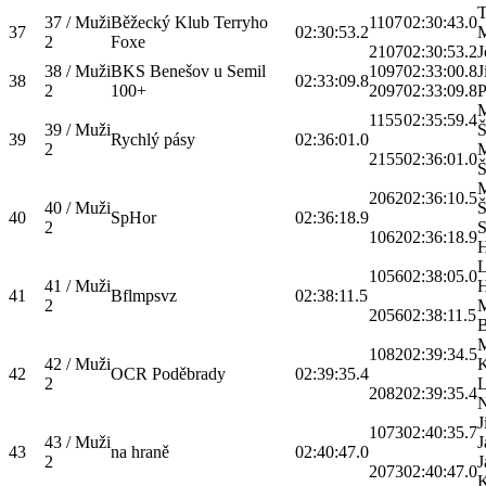
37 / Muži
Běžecký Klub Terryho
1107
02:30:43.0
37
02:30:53.2
M
2
Foxe
2107
02:30:53.2
J
38 / Muži
BKS Benešov u Semil
1097
02:33:00.8
J
38
02:33:09.8
2
100+
2097
02:33:09.8
P
M
1155
02:35:59.4
39 / Muži
Š
39
Rychlý pásy
02:36:01.0
2
M
2155
02:36:01.0
Š
M
2062
02:36:10.5
40 / Muži
Š
40
SpHor
02:36:18.9
2
S
1062
02:36:18.9
H
L
1056
02:38:05.0
41 / Muži
41
Bflmpsvz
02:38:11.5
2
M
2056
02:38:11.5
B
M
1082
02:39:34.5
42 / Muži
42
OCR Poděbrady
02:39:35.4
2
L
2082
02:39:35.4
J
1073
02:40:35.7
43 / Muži
J
43
na hraně
02:40:47.0
2
J
2073
02:40:47.0
K