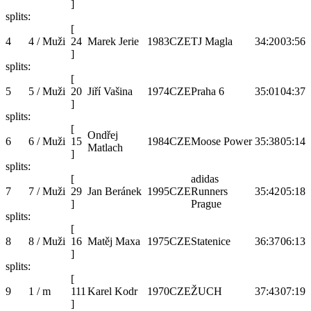
]
splits:
[
4
4 / Muži
24
Marek Jerie
1983
CZE
TJ Magla
34:20
03:56
]
splits:
[
5
5 / Muži
20
Jiří Vašina
1974
CZE
Praha 6
35:01
04:37
]
splits:
[
Ondřej
6
6 / Muži
15
1984
CZE
Moose Power
35:38
05:14
Matlach
]
splits:
[
adidas
7
7 / Muži
29
Jan Beránek
1995
CZE
Runners
35:42
05:18
]
Prague
splits:
[
8
8 / Muži
16
Matěj Maxa
1975
CZE
Statenice
36:37
06:13
]
splits:
[
9
1 / m
111
Karel Kodr
1970
CZE
ŽUCH
37:43
07:19
]