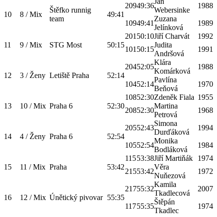
Jan
209
49:36
1988
Štěfko runnig
Webersinke
10
8 / Mix
49:41
team
Zuzana
109
49:41
1989
Jelínková
201
50:10
Jiří Charvát
1992
11
9 / Mix
STG Most
50:15
Judita
101
50:15
1991
Andršová
Klára
204
52:05
1988
Komárková
12
3 / Ženy
Letiště Praha
52:14
Pavlína
104
52:14
1970
Beňová
108
52:30
Zdeněk Fiala
1955
13
10 / Mix
Praha 6
52:30
Martina
208
52:30
1968
Petrová
Simona
205
52:43
1994
Durďáková
14
4 / Ženy
Praha 6
52:54
Monika
105
52:54
1984
Bodláková
115
53:38
Jiří Martiňák
1974
15
11 / Mix
Praha
53:42
Věra
215
53:42
1972
Nuňezová
Kamila
217
55:32
2007
Tkadlecová
16
12 / Mix
Únětický pivovar
55:35
Štěpán
117
55:35
1974
Tkadlec