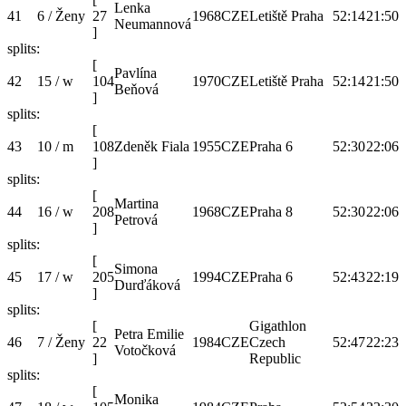
Lenka
41
6 / Ženy
27
1968
CZE
Letiště Praha
52:14
21:50
Neumannová
]
splits:
[
Pavlína
42
15 / w
104
1970
CZE
Letiště Praha
52:14
21:50
Beňová
]
splits:
[
43
10 / m
108
Zdeněk Fiala
1955
CZE
Praha 6
52:30
22:06
]
splits:
[
Martina
44
16 / w
208
1968
CZE
Praha 8
52:30
22:06
Petrová
]
splits:
[
Simona
45
17 / w
205
1994
CZE
Praha 6
52:43
22:19
Durďáková
]
splits:
[
Gigathlon
Petra Emilie
46
7 / Ženy
22
1984
CZE
Czech
52:47
22:23
Votočková
]
Republic
splits:
[
Monika