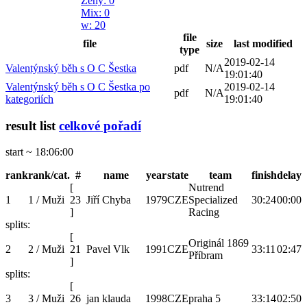
Ženy
: 0
Mix
: 0
w
: 20
file
file
size
last modified
type
2019-02-14
Valentýnský běh s O C Šestka
pdf
N/A
19:01:40
Valentýnský běh s O C Šestka po
2019-02-14
pdf
N/A
kategoriích
19:01:40
result list
celkové pořadí
start ~ 18:06:00
rank
rank/cat.
#
name
year
state
team
finish
delay
[
Nutrend
1
1 / Muži
23
Jiří Chyba
1979
CZE
Specialized
30:24
00:00
]
Racing
splits:
[
Originál 1869
2
2 / Muži
21
Pavel Vlk
1991
CZE
33:11
02:47
Příbram
]
splits:
[
3
3 / Muži
26
jan klauda
1998
CZE
praha 5
33:14
02:50