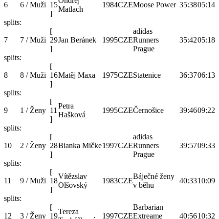
Ondřej
6
6 / Muži
15
1984
CZE
Moose Power
35:38
05:14
Matlach
]
splits:
[
adidas
7
7 / Muži
29
Jan Beránek
1995
CZE
Runners
35:42
05:18
]
Prague
splits:
[
8
8 / Muži
16
Matěj Maxa
1975
CZE
Statenice
36:37
06:13
]
splits:
[
Petra
9
1 / Ženy
11
1995
CZE
Černošice
39:46
09:22
Hašková
]
splits:
[
adidas
10
2 / Ženy
28
Bianka Mičke
1997
CZE
Runners
39:57
09:33
]
Prague
splits:
[
Vítězslav
Báječné ženy
11
9 / Muži
18
1983
CZE
40:33
10:09
Olšovský
v běhu
]
splits:
[
Barbarian
Tereza
12
3 / Ženy
19
1997
CZE
Extreame
40:56
10:32