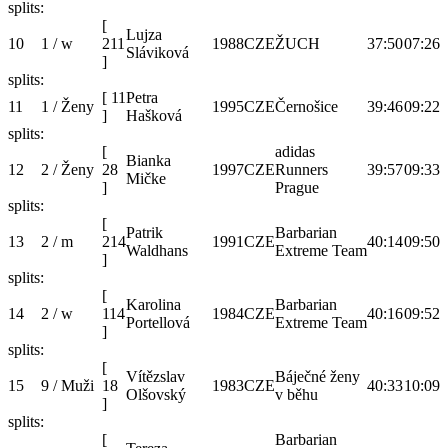
splits:
[
Lujza
10
1 / w
211
1988
CZE
ŽUCH
37:50
07:26
Sláviková
]
splits:
[
11
Petra
11
1 / Ženy
1995
CZE
Černošice
39:46
09:22
]
Hašková
splits:
[
adidas
Bianka
12
2 / Ženy
28
1997
CZE
Runners
39:57
09:33
Mičke
]
Prague
splits:
[
Patrik
Barbarian
13
2 / m
214
1991
CZE
40:14
09:50
Waldhans
Extreme Team
]
splits:
[
Karolina
Barbarian
14
2 / w
114
1984
CZE
40:16
09:52
Portellová
Extreme Team
]
splits:
[
Vítězslav
Báječné ženy
15
9 / Muži
18
1983
CZE
40:33
10:09
Olšovský
v běhu
]
splits:
[
Barbarian