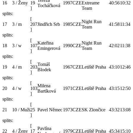
Tereza
16
3 / Ženy
19
1997
CZE
Extreame
40:56
10:32
Tocháčková
]
Team
splits:
[
Night Run
17
3 / m
207
Jindřich Srb
1985
CZE
41:58
11:34
Team
]
splits:
[
Kateřina
Night Run
18
3 / w
107
1990
CZE
42:02
11:38
Emingerová
Team
]
splits:
[
Tomáš
19
4 / m
203
1967
CZE
Letiště Praha
43:10
12:46
Blodek
]
splits:
[
Milena
20
4 / w
103
1971
CZE
Letiště Praha
43:15
12:50
Bartíková
]
splits:
[
21
10 / Muži
25
Pavel Němec
1973
CZE
SK Zlončice
43:32
13:08
]
splits:
[
Pavlína
22
4 / Ženy
17
1979
CZE
Letiště Praha
45:34
15:10