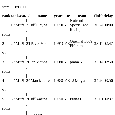
start ~ 18:06:00
rank
rank/cat.
#
name
year
state
team
finish
delay
[
Nutrend
1
1 / Muži
23
Jiří Chyba
1979
CZE
Specialized
30:24
00:00
]
Racing
splits:
[
Originál 1869
2
2 / Muži
21
Pavel Vlk
1991
CZE
33:11
02:47
Příbram
]
splits:
[
3
3 / Muži
26
jan klauda
1998
CZE
praha 5
33:14
02:50
]
splits:
[
4
4 / Muži
24
Marek Jerie
1983
CZE
TJ Magla
34:20
03:56
]
splits:
[
5
5 / Muži
20
Jiří Vašina
1974
CZE
Praha 6
35:01
04:37
]
splits:
[