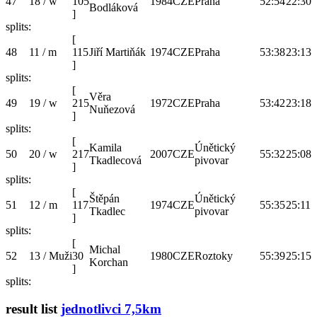
47
18 / w
105
1984
CZE
Praha
52:54
22:30
Bodláková
]
splits:
[
48
11 / m
115
Jiří Martiňák
1974
CZE
Praha
53:38
23:13
]
splits:
[
Věra
49
19 / w
215
1972
CZE
Praha
53:42
23:18
Nuňezová
]
splits:
[
Kamila
Únětický
50
20 / w
217
2007
CZE
55:32
25:08
Tkadlecová
pivovar
]
splits:
[
Štěpán
Únětický
51
12 / m
117
1974
CZE
55:35
25:11
Tkadlec
pivovar
]
splits:
[
Michal
52
13 / Muži
30
1980
CZE
Roztoky
55:39
25:15
Korchan
]
splits:
result list
jednotlivci 7,5km