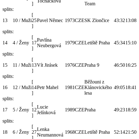
Tocháčková
]
Team
splits:
[
13
10 / Muži
25
Pavel Němec
1973
CZE
SK Zlončice
43:32
13:08
]
splits:
[
Pavlína
14
4 / Ženy
17
1979
CZE
Letiště Praha
45:34
15:10
Neubergová
]
splits:
[
15
11 / Muži
13
Vít Jirásek
1976
CZE
Praha 9
46:50
16:25
]
splits:
[
Běžouni z
16
12 / Muži
14
Petr Mahel
1981
CZE
Klánovického
49:05
18:41
]
lesa
splits:
[
Lucie
17
5 / Ženy
12
1989
CZE
Praha
49:23
18:59
Jelínková
]
splits:
[
Lenka
18
6 / Ženy
27
1968
CZE
Letiště Praha
52:14
21:50
Neumannová
]