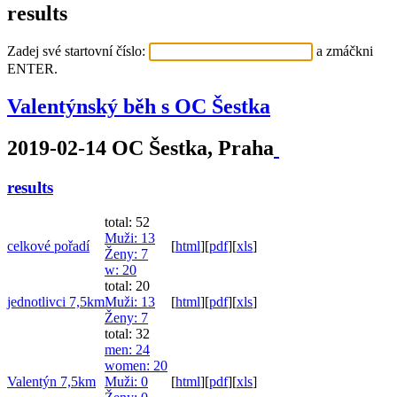
results
Zadej své startovní číslo:
a zmáčkni
ENTER.
Valentýnský běh s OC Šestka
2019-02-14 OC Šestka, Praha
results
total: 52
Muži
: 13
celkové pořadí
[
html
]
[
pdf
]
[
xls
]
Ženy
: 7
w
: 20
total: 20
jednotlivci 7,5km
Muži
: 13
[
html
]
[
pdf
]
[
xls
]
Ženy
: 7
total: 32
men
: 24
women
: 20
Valentýn 7,5km
Muži
: 0
[
html
]
[
pdf
]
[
xls
]