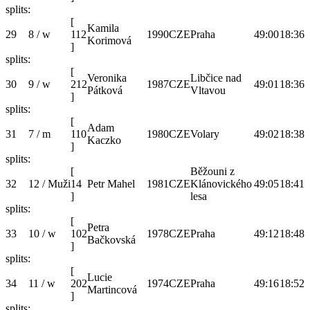
splits:
[
Kamila
29
8 / w
112
1990
CZE
Praha
49:00
18:36
Korimová
]
splits:
[
Veronika
Libčice nad
30
9 / w
212
1987
CZE
49:01
18:36
Pátková
Vltavou
]
splits:
[
Adam
31
7 / m
110
1980
CZE
Volary
49:02
18:38
Kaczko
]
splits:
[
Běžouni z
32
12 / Muži
14
Petr Mahel
1981
CZE
Klánovického
49:05
18:41
]
lesa
splits:
[
Petra
33
10 / w
102
1978
CZE
Praha
49:12
18:48
Bačkovská
]
splits:
[
Lucie
34
11 / w
202
1974
CZE
Praha
49:16
18:52
Martincová
]
splits: