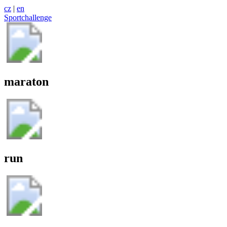
cz
|
en
Sportchallenge
maraton
run