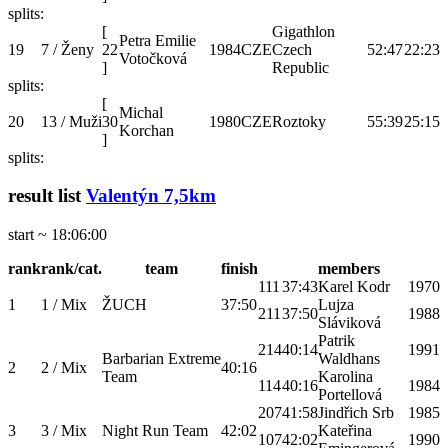
splits:
[
Gigathlon
Petra Emilie
19
7 / Ženy
22
1984
CZE
Czech
52:47
22:23
Votočková
]
Republic
splits:
[
Michal
20
13 / Muži
30
1980
CZE
Roztoky
55:39
25:15
Korchan
]
splits:
result list
Valentýn 7,5km
start ~ 18:06:00
rank
rank/cat.
team
finish
members
111
37:43
Karel Kodr
1970
1
1 / Mix
ŽUCH
37:50
Lujza
211
37:50
1988
Sláviková
Patrik
214
40:14
1991
Barbarian Extreme
Waldhans
2
2 / Mix
40:16
Team
Karolina
114
40:16
1984
Portellová
207
41:58
Jindřich Srb
1985
3
3 / Mix
Night Run Team
42:02
Kateřina
107
42:02
1990