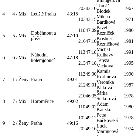
Emingerová
Tomáš
203
43:10
1967
Blodek
4
4 / Mix
Letiště Praha
43:15
Milena
103
43:15
1971
Bartíková
Pavel
116
47:09
1980
Doběhnout a
Řezníček
5
5 / Mix
47:10
přežít
Kristina
216
47:10
1981
Řezníčková
Michal
113
47:18
1991
Náhodní
Kulhavý
6
6 / Mix
47:18
kolemjdoucí
Tereza
213
47:18
1995
Vacková
Kamila
112
49:00
1990
Korimová
7
1 / Ženy
Praha
49:01
Veronika
212
49:01
1987
Pátková
Šárka
210
46:35
1978
Sejkorová
8
7 / Mix
Horoměřice
49:02
Adam
110
49:02
1980
Kaczko
Petra
102
49:12
1978
Bačkovská
9
2 / Ženy
Praha
49:16
Lucie
202
49:16
1974
Martincová