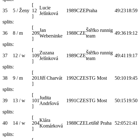
[
Lucie
35
5 / Ženy
12
1989
CZE
Praha
49:23
18:59
Jelínková
]
splits:
[
Jan
Štěfko runnig
36
8 / m
209
1988
CZE
49:36
19:12
Webersinke
team
]
splits:
[
Zuzana
Štěfko runnig
37
12 / w
109
1989
CZE
49:41
19:17
Jelínková
team
]
splits:
[
38
9 / m
201
Jiří Charvát
1992
CZE
STG Most
50:10
19:45
]
splits:
[
Judita
39
13 / w
101
1991
CZE
STG Most
50:15
19:50
Andršová
]
splits:
[
Klára
40
14 / w
204
1988
CZE
Letiště Praha
52:05
21:41
Komárková
]
splits:
[