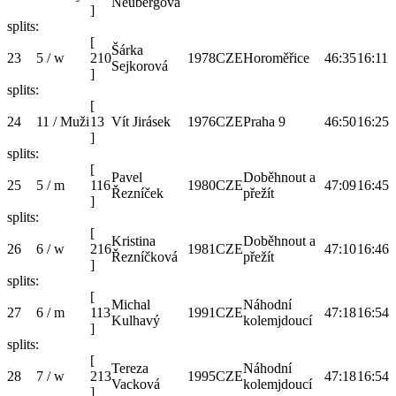
Neubergová
]
splits:
[
Šárka
23
5 / w
210
1978
CZE
Horoměřice
46:35
16:11
Sejkorová
]
splits:
[
24
11 / Muži
13
Vít Jirásek
1976
CZE
Praha 9
46:50
16:25
]
splits:
[
Pavel
Doběhnout a
25
5 / m
116
1980
CZE
47:09
16:45
Řezníček
přežít
]
splits:
[
Kristina
Doběhnout a
26
6 / w
216
1981
CZE
47:10
16:46
Řezníčková
přežít
]
splits:
[
Michal
Náhodní
27
6 / m
113
1991
CZE
47:18
16:54
Kulhavý
kolemjdoucí
]
splits:
[
Tereza
Náhodní
28
7 / w
213
1995
CZE
47:18
16:54
Vacková
kolemjdoucí
]