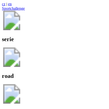
cz
|
en
Sportchallenge
serie
road