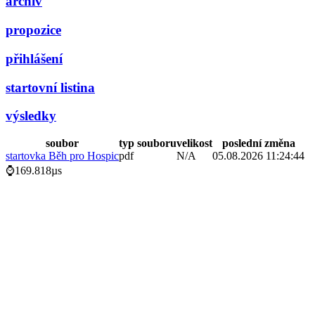
archiv
propozice
přihlášení
startovní listina
výsledky
soubor
typ souboru
velikost
poslední změna
startovka Běh pro Hospic
pdf
N/A
05.08.2026 11:24:44
⌚169.818µs