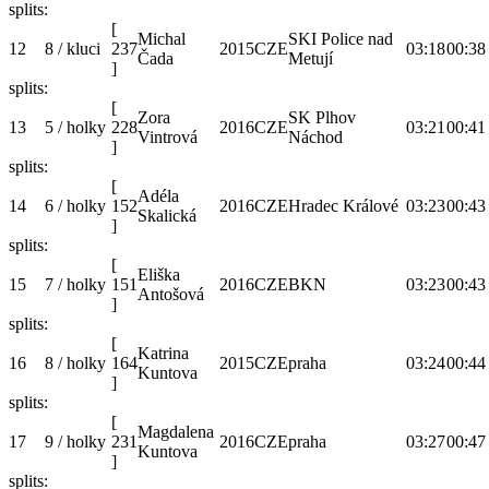
splits:
[
Michal
SKI Police nad
12
8 / kluci
237
2015
CZE
03:18
00:38
Čada
Metují
]
splits:
[
Zora
SK Plhov
13
5 / holky
228
2016
CZE
03:21
00:41
Vintrová
Náchod
]
splits:
[
Adéla
14
6 / holky
152
2016
CZE
Hradec Králové
03:23
00:43
Skalická
]
splits:
[
Eliška
15
7 / holky
151
2016
CZE
BKN
03:23
00:43
Antošová
]
splits:
[
Katrina
16
8 / holky
164
2015
CZE
praha
03:24
00:44
Kuntova
]
splits:
[
Magdalena
17
9 / holky
231
2016
CZE
praha
03:27
00:47
Kuntova
]
splits: