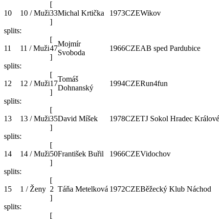
[
10
10 / Muži
33
Michal Krtička
1973
CZE
Wikov
]
splits:
[
Mojmír
11
11 / Muži
47
1966
CZE
AB sped Pardubice
Svoboda
]
splits:
[
Tomáš
12
12 / Muži
17
1994
CZE
Run4fun
Dohnanský
]
splits:
[
13
13 / Muži
35
David Míšek
1978
CZE
TJ Sokol Hradec Králov
]
splits:
[
14
14 / Muži
50
František Buřil
1966
CZE
Vidochov
]
splits:
[
15
1 / Ženy
2
Táňa Metelková
1972
CZE
Běžecký Klub Náchod
]
splits:
[