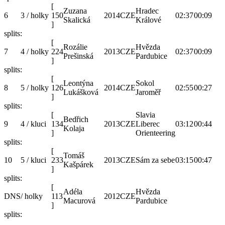
[
Zuzana
Hradec
6
3 / holky
150
2014
CZE
02:37
00:09
Skalická
Králové
]
splits:
[
Rozálie
Hvězda
7
4 / holky
224
2013
CZE
02:37
00:09
Prešinská
Pardubice
]
splits:
[
Leontýna
Sokol
8
5 / holky
126
2014
CZE
02:55
00:27
Lukášková
Jaroměř
]
splits:
[
Slavia
Bedřich
9
4 / kluci
134
2013
CZE
Liberec
03:12
00:44
Kolaja
]
Orienteering
splits:
[
Tomáš
10
5 / kluci
233
2013
CZE
Sám za sebe
03:15
00:47
Kašpárek
]
splits:
[
Adéla
Hvězda
DNS
/ holky
113
2012
CZE
Macurová
Pardubice
]
splits: