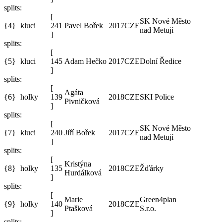
splits:
[
SK Nové Město
{4}
kluci
241
Pavel Bořek
2017
CZE
nad Metují
]
splits:
[
{5}
kluci
145
Adam Hečko
2017
CZE
Dolní Ředice
]
splits:
[
Agáta
{6}
holky
139
2018
CZE
SKI Police
Pivničková
]
splits:
[
SK Nové Město
{7}
kluci
240
Jiří Bořek
2017
CZE
nad Metují
]
splits:
[
Kristýna
{8}
holky
135
2018
CZE
Žďárky
Hurdálková
]
splits:
[
Marie
Green4plan
{9}
holky
140
2018
CZE
Ptašková
S.r.o.
]
splits: