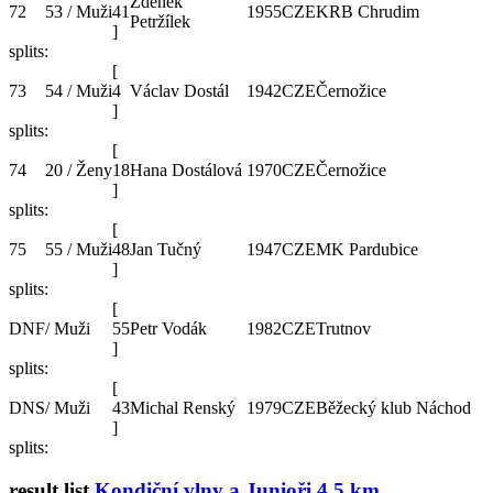
Zdeněk
72
53 / Muži
41
1955
CZE
KRB Chrudim
Petržílek
]
splits:
[
73
54 / Muži
4
Václav Dostál
1942
CZE
Černožice
]
splits:
[
74
20 / Ženy
18
Hana Dostálová
1970
CZE
Černožice
]
splits:
[
75
55 / Muži
48
Jan Tučný
1947
CZE
MK Pardubice
]
splits:
[
DNF
/ Muži
55
Petr Vodák
1982
CZE
Trutnov
]
splits:
[
DNS
/ Muži
43
Michal Renský
1979
CZE
Běžecký klub Náchod
]
splits:
result list
Kondiční vlny a Junioři 4,5 km