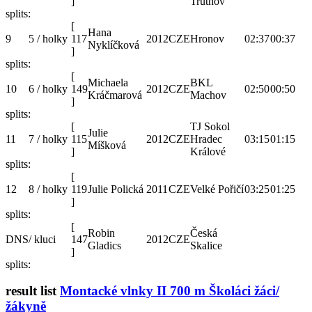
]
Trutnov
splits:
[
Hana
9
5 / holky
117
2012
CZE
Hronov
02:37
00:37
Nyklíčková
]
splits:
[
Michaela
BKL
10
6 / holky
149
2012
CZE
02:50
00:50
Kráčmarová
Machov
]
splits:
[
TJ Sokol
Julie
11
7 / holky
115
2012
CZE
Hradec
03:15
01:15
Míšková
]
Králové
splits:
[
12
8 / holky
119
Julie Polická
2011
CZE
Velké Pořičí
03:25
01:25
]
splits:
[
Robin
Česká
DNS
/ kluci
147
2012
CZE
Gladics
Skalice
]
splits:
result list
Montacké vlnky II 700 m Školáci žáci/
žákyně