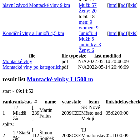
hlavní závod Montacké vlny 9 km
Muži
: 57
[
html
]
[
pdf
]
[
xls
]
Ženy
: 20
total: 18
men
: 9
women
: 9
Kondiční vlny a Junioři 4,5 km
Junioři
: 4
[
html
]
[
pdf
]
[
xls
]
Muži
: 5
Juniorky
: 3
Ženy
: 6
file
file type
size
last modified
Montacké vlny
pdf
N/A
2022-05-14 20:46:09
Montacké vlny po kategoriích
pdf
N/A
2022-05-14 20:46:09
result list
Montacké vlnky I 1500 m
start ~ 09:14:52
rank
rank/cat.
#
name
year
state
team
finish
delay
chec
1 /
[
SK Nové
Martin
1
Mladší
239
2009
CZE
Město nad
05:02
00:00
Faltus
žáci
]
Metují
splits:
[
TJ
1 / Starší
Šimon
2
112
2008
CZE
Maratonstav
05:11
00:09
žáci
Souček