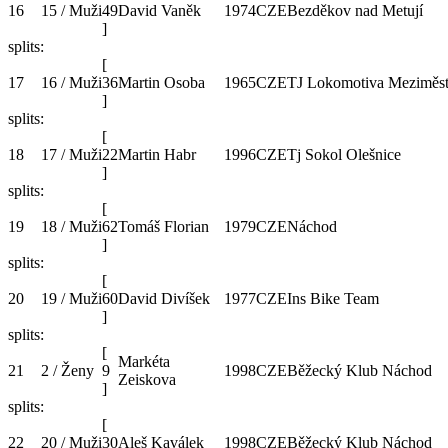
16
15 / Muži
49
David Vaněk
1974
CZE
Bezděkov nad Metují
]
splits:
[
17
16 / Muži
36
Martin Osoba
1965
CZE
TJ Lokomotiva Meziměst
]
splits:
[
18
17 / Muži
22
Martin Habr
1996
CZE
Tj Sokol Olešnice
]
splits:
[
19
18 / Muži
62
Tomáš Florian
1979
CZE
Náchod
]
splits:
[
20
19 / Muži
60
David Divíšek
1977
CZE
Ins Bike Team
]
splits:
[
Markéta
21
2 / Ženy
9
1998
CZE
Běžecký Klub Náchod
Zeiskova
]
splits:
[
22
20 / Muži
30
Aleš Kaválek
1998
CZE
Běžecký Klub Náchod