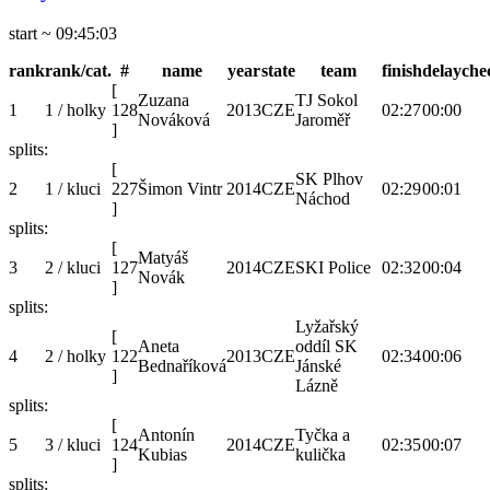
start ~ 09:45:03
rank
rank/cat.
#
name
year
state
team
finish
delay
che
[
Zuzana
TJ Sokol
1
1 / holky
128
2013
CZE
02:27
00:00
Nováková
Jaroměř
]
splits:
[
SK Plhov
2
1 / kluci
227
Šimon Vintr
2014
CZE
02:29
00:01
Náchod
]
splits:
[
Matyáš
3
2 / kluci
127
2014
CZE
SKI Police
02:32
00:04
Novák
]
splits:
Lyžařský
[
Aneta
oddíl SK
4
2 / holky
122
2013
CZE
02:34
00:06
Bednaříková
Jánské
]
Lázně
splits:
[
Antonín
Tyčka a
5
3 / kluci
124
2014
CZE
02:35
00:07
Kubias
kulička
]
splits: