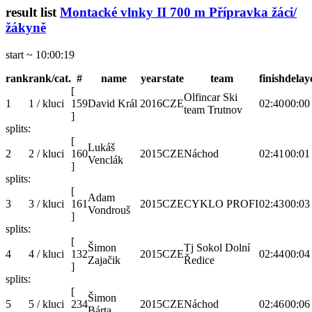
result list
Montacké vlnky II 700 m Přípravka žáci/
žákyně
start ~ 10:00:19
rank
rank/cat.
#
name
year
state
team
finish
delay
[
Olfincar Ski
1
1 / kluci
159
David Král
2016
CZE
02:40
00:00
team Trutnov
]
splits:
[
Lukáš
2
2 / kluci
160
2015
CZE
Náchod
02:41
00:01
Venclák
]
splits:
[
Adam
3
3 / kluci
161
2015
CZE
CYKLO PROFI
02:43
00:03
Vondrouš
]
splits:
[
Šimon
Tj Sokol Dolní
4
4 / kluci
132
2015
CZE
02:44
00:04
Zajačik
Ředice
]
splits:
[
Šimon
5
5 / kluci
234
2015
CZE
Náchod
02:46
00:06
Bárta