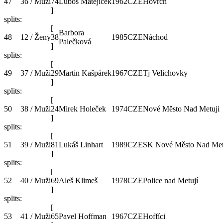
47
36 / Muži
74
Luboš Matějíček
1962
CZE
Hovrch
]
splits:
[
Barbora
48
12 / Ženy
38
1985
CZE
Náchod
Palečková
]
splits:
[
49
37 / Muži
29
Martin Kašpárek
1967
CZE
Tj Velichovky
]
splits:
[
50
38 / Muži
24
Mirek Holeček
1974
CZE
Nové Město Nad Metuji
]
splits:
[
51
39 / Muži
81
Lukáš Linhart
1989
CZE
SK Nové Město Nad Met
]
splits:
[
52
40 / Muži
69
Aleš Klimeš
1978
CZE
Police nad Metují
]
splits:
[
53
41 / Muži
65
Pavel Hoffman
1967
CZE
Hoffíci