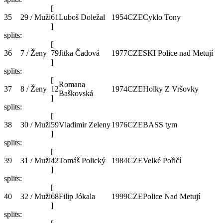
[
35
29 / Muži
61
Luboš Doležal
1954
CZE
Cyklo Tony
]
splits:
[
36
7 / Ženy
79
Jitka Čadová
1977
CZE
SKI Police nad Metují
]
splits:
[
Romana
37
8 / Ženy
12
1974
CZE
Holky Z Vršovky
Baškovská
]
splits:
[
38
30 / Muži
59
Vladimir Zeleny
1976
CZE
BASS tym
]
splits:
[
39
31 / Muži
42
Tomáš Polický
1984
CZE
Velké Pořičí
]
splits:
[
40
32 / Muži
68
Filip Jókala
1999
CZE
Police Nad Metují
]
splits: