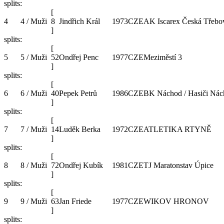
splits:
[
4
4 / Muži
8
Jindřich Král
1973
CZE
AK Iscarex Česká Třebo
]
splits:
[
5
5 / Muži
52
Ondřej Penc
1977
CZE
Meziměstí 3
]
splits:
[
6
6 / Muži
40
Pepek Petrů
1986
CZE
BK Náchod / Hasiči Ná
]
splits:
[
7
7 / Muži
14
Luděk Berka
1972
CZE
ATLETIKA RTYNĚ
]
splits:
[
8
8 / Muži
72
Ondřej Kubík
1981
CZE
TJ Maratonstav Úpice
]
splits:
[
9
9 / Muži
63
Jan Friede
1977
CZE
WIKOV HRONOV
]
splits: