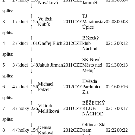
Nováková
Jaroměř
]
splits:
[
TJ
Vojtěch
3
1 / kluci
155
2011
CZE
Maratonstav
02:08
00:08
Kubík
]
Úpice
splits:
[
Běžecký
4
2 / kluci
101
Ondřej Elich
2012
CZE
klub
02:12
00:12
]
Náchod
splits:
[
SK Nové
5
3 / kluci
148
Jakub Jirman
2011
CZE
Město nad
02:13
00:13
]
Metují
splits:
[
Hvězda
Michael
6
4 / kluci
156
2012
CZE
Pardubice
02:16
00:16
Patzelt
]
Z.s.
splits:
[
BĚŽECKÝ
Viktorie
7
3 / holky
226
2011
CZE
KLUB
02:17
00:17
Melišíková
]
NÁCHOD
splits:
[
Olfincar Ski
Denisa
8
4 / holky
154
2012
CZE
team
02:22
00:22
Králová