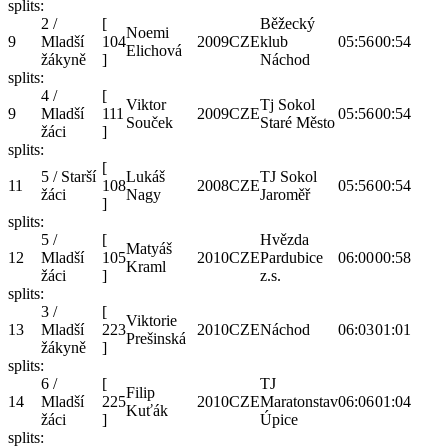
splits:
2 /
[
Běžecký
Noemi
9
Mladší
104
2009
CZE
klub
05:56
00:54
Elichová
žákyně
]
Náchod
splits:
4 /
[
Viktor
Tj Sokol
9
Mladší
111
2009
CZE
05:56
00:54
Souček
Staré Město
žáci
]
splits:
[
5 / Starší
Lukáš
TJ Sokol
11
108
2008
CZE
05:56
00:54
žáci
Nagy
Jaroměř
]
splits:
5 /
[
Hvězda
Matyáš
12
Mladší
105
2010
CZE
Pardubice
06:00
00:58
Kraml
žáci
]
z.s.
splits:
3 /
[
Viktorie
13
Mladší
223
2010
CZE
Náchod
06:03
01:01
Prešinská
žákyně
]
splits:
6 /
[
TJ
Filip
14
Mladší
225
2010
CZE
Maratonstav
06:06
01:04
Kuťák
žáci
]
Úpice
splits: