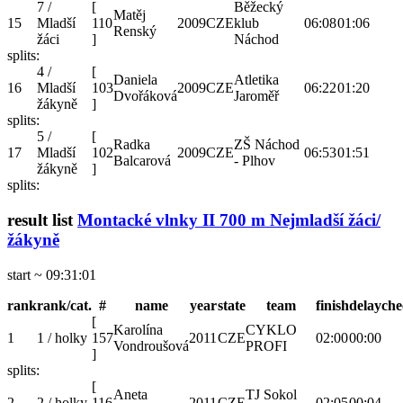
7 /
[
Běžecký
Matěj
15
Mladší
110
2009
CZE
klub
06:08
01:06
Renský
žáci
]
Náchod
splits:
4 /
[
Daniela
Atletika
16
Mladší
103
2009
CZE
06:22
01:20
Dvořáková
Jaroměř
žákyně
]
splits:
5 /
[
Radka
ZŠ Náchod
17
Mladší
102
2009
CZE
06:53
01:51
Balcarová
- Plhov
žákyně
]
splits:
result list
Montacké vlnky II 700 m Nejmladší žáci/
žákyně
start ~ 09:31:01
rank
rank/cat.
#
name
year
state
team
finish
delay
che
[
Karolína
CYKLO
1
1 / holky
157
2011
CZE
02:00
00:00
Vondroušová
PROFI
]
splits:
[
Aneta
TJ Sokol
2
2 / holky
116
2011
CZE
02:05
00:04