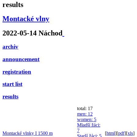
results
Montacké vlny
2022-05-14 Náchod
archiv
announcement
registration
start list
results
total: 17
men
: 12
women
: 5
Mladší žáci
:
7
Montacké vlnky I 1500 m
[
html
]
[
pdf
]
[
xls
]
Starší žáci
: 5