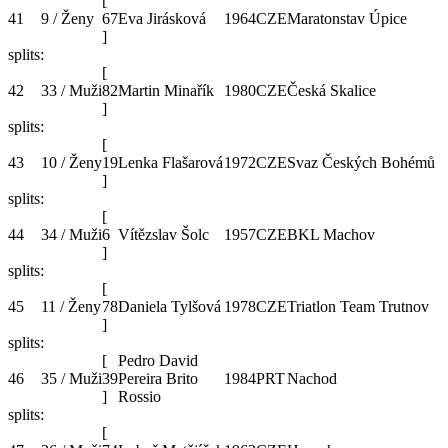
[
41
9 / Ženy
67
Eva Jirásková
1964
CZE
Maratonstav Úpice
]
splits:
[
42
33 / Muži
82
Martin Minařík
1980
CZE
Česká Skalice
]
splits:
[
43
10 / Ženy
19
Lenka Flašarová
1972
CZE
Svaz Českých Bohémů
]
splits:
[
44
34 / Muži
6
Vítězslav Šolc
1957
CZE
BKL Machov
]
splits:
[
45
11 / Ženy
78
Daniela Tylšová
1978
CZE
Triatlon Team Trutnov
]
splits:
[
Pedro David
46
35 / Muži
39
Pereira Brito
1984
PRT
Nachod
]
Rossio
splits:
[