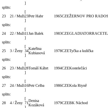
]
splits:
[
23
21 / Muži
23
Petr Habr
1965
CZE
ŽERNOV PRO RADO
]
splits:
[
24
22 / Muži
11
Jan Balek
1983
CZE
GLADIATORRACET
]
splits:
[
Kateřina
25
3 / Ženy
34
1978
CZE
Tyčka a kulička
Kubiasová
]
splits:
[
26
23 / Muži
28
Tomáš Kábrt
1994
CZE
Kostelečáci
]
splits:
[
27
24 / Muži
16
Petr Celba
1986
CZE
Kola Rtyně
]
splits:
[
Denisa
28
4 / Ženy
71
1979
CZE
BK Náchod
Kozáková
]