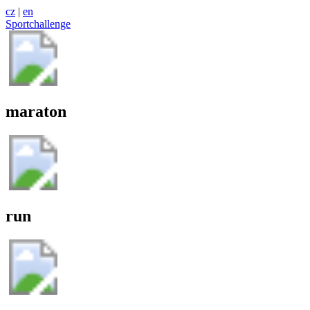
cz
|
en
Sportchallenge
maraton
run