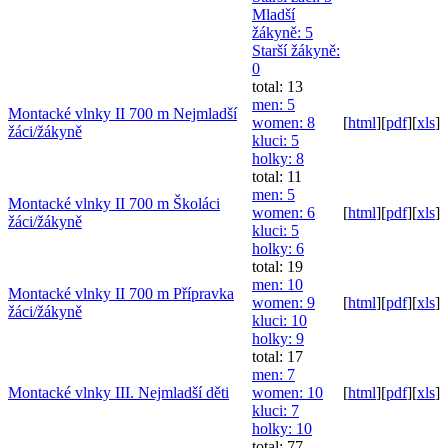
Mladší
žákyně
: 5
Starší žákyně
:
0
total: 13
men
: 5
Montacké vlnky II 700 m Nejmladší
women
: 8
[
html
]
[
pdf
]
[
xls
]
žáci/žákyně
kluci
: 5
holky
: 8
total: 11
men
: 5
Montacké vlnky II 700 m Školáci
women
: 6
[
html
]
[
pdf
]
[
xls
]
žáci/žákyně
kluci
: 5
holky
: 6
total: 19
men
: 10
Montacké vlnky II 700 m Přípravka
women
: 9
[
html
]
[
pdf
]
[
xls
]
žáci/žákyně
kluci
: 10
holky
: 9
total: 17
men
: 7
Montacké vlnky III. Nejmladší děti
women
: 10
[
html
]
[
pdf
]
[
xls
]
kluci
: 7
holky
: 10
total: 77