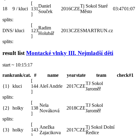
[
Daniel
Tj Sokol Staré
18
9 / kluci
131
2016
CZE
03:47
01:07
Souček
Město
]
splits:
[
Radim
DNS
/ kluci
123
2013
CZE
SMARTRUN.cz
Holubář
]
splits:
result list
Montacké vlnky III. Nejmladší děti
start ~ 10:15:17
rank
rank/cat.
#
name
year
state
team
check#1
[
TJ Sokol
{1}
kluci
144
Aleš Andrle
2017
CZE
Jaroměř
]
splits:
[
Nela
TJ Sokol
{2}
holky
138
2018
CZE
Nováková
Jaroměř
]
splits:
[
Anežka
Tj Sokol Dolní
{3}
holky
143
2017
CZE
Zajacikova
Ředice
]