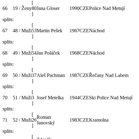
[
66
19 / Ženy
80
Jana Gloser
1990
CZE
Police Nad Metují
]
splits:
[
67
48 / Muži
53
Martin Pešek
1967
CZE
Náchod
]
splits:
[
68
49 / Muži
54
Jan Poláček
1968
CZE
Náchod
]
splits:
[
69
50 / Muži
37
Aleš Pachman
1987
CZE
Řečany Nad Labem
]
splits:
[
70
51 / Muži
3
Josef Metelka
1944
CZE
Ski Police Nad Metují
]
splits:
[
Roman
71
52 / Muži
26
1983
CZE
Kramolna
Janovský
]
splits:
[