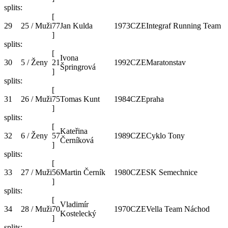
splits:
[
29
25 / Muži
77
Jan Kulda
1973
CZE
Integraf Running Team
]
splits:
[
Ivona
30
5 / Ženy
21
1992
CZE
Maratonstav
Špringrová
]
splits:
[
31
26 / Muži
75
Tomas Kunt
1984
CZE
praha
]
splits:
[
Kateřina
32
6 / Ženy
57
1989
CZE
Cyklo Tony
Černíková
]
splits:
[
33
27 / Muži
56
Martin Černík
1980
CZE
SK Semechnice
]
splits:
[
Vladimír
34
28 / Muži
70
1970
CZE
Vella Team Náchod
Kostelecký
]
splits: