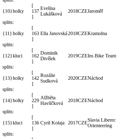
[
Evelína
{10}
holky
137
2018
CZE
Jaroměř
Lukášková
]
splits:
[
{11}
holky
163
Ella Janovská
2018
CZE
Kramolna
]
splits:
[
Dominik
{12}
kluci
162
2019
CZE
Ins Bike Team
Divíšek
]
splits:
[
Rozálie
{13}
holky
142
2020
CZE
Náchod
Sudková
]
splits:
[
Alžběta
{14}
holky
229
2018
CZE
Náchod
Havlíčková
]
splits:
[
Slavia Liberec
{15}
kluci
136
Cyril Kolaja
2017
CZE
Orienteering
]
splits: