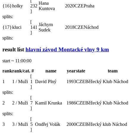
[
Hana
{16}
holky
232
2020
CZE
Praha
Kuntova
]
splits:
[
Jáchym
{17}
kluci
141
2018
CZE
Náchod
Sudek
]
splits:
result list
hlavní závod Montacké vlny 9 km
start ~ 11:00:00
rank
rank/cat.
#
name
year
state
team
[
1
1 / Muži
1
David Plný
1993
CZE
Běžecký Klub Náchod
]
splits:
[
2
2 / Muži
7
Kamil Krunka
1986
CZE
Běžecký Klub Náchod
]
splits:
[
3
3 / Muži
5
Ondřej Volák
2000
CZE
Běžecký klub Náchod
]