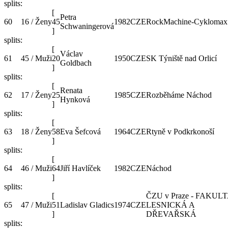
splits:
[
Petra
60
16 / Ženy
45
1982
CZE
RockMachine-Cyklomax
Schwaningerová
]
splits:
[
Václav
61
45 / Muži
20
1950
CZE
SK Týniště nad Orlicí
Goldbach
]
splits:
[
Renata
62
17 / Ženy
25
1985
CZE
Rozběháme Náchod
Hynková
]
splits:
[
63
18 / Ženy
58
Eva Šefcová
1964
CZE
Rtyně v Podkrkonoší
]
splits:
[
64
46 / Muži
64
Jiří Havlíček
1982
CZE
Náchod
]
splits:
[
ČZU v Praze - FAKUL
65
47 / Muži
51
Ladislav Gladics
1974
CZE
LESNICKÁ A
]
DŘEVAŘSKÁ
splits: