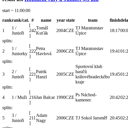
start ~ 11:00:00
rank
rank/cat.
#
name
year
state
team
finish
del
[
1 /
Tomáš
TJ Maratonstav
1
242
2004
CZE
18:17
00:
Junioři
Kuťák
Úpice
]
splits:
[
1 /
Petra
TJ Maratonstav
2
222
2006
CZE
19:41
01:
Juniorky
Havlová
Úpice
]
splits:
Sportovní klub
[
2 /
Patrik
hasičů
3
221
2005
CZE
19:45
01:
Junioři
Hanzl
královéhradeckého
]
kraje
splits:
[
Ps Náchod-
4
1 / Muži
216
Jan Balcar
1990
CZE
20:42
02:
kamenec
]
splits:
[
3 /
Adam
5
211
2006
CZE
TJ Sokol Jaroměř
20:45
02:
Junioři
Nagy
]