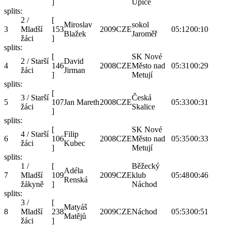
]
Úpice
splits:
2 /
[
Miroslav
sokol
3
Mladší
153
2009
CZE
05:12
00:10
Blažek
Jaroměř
žáci
]
splits:
[
SK Nové
2 / Starší
David
4
146
2008
CZE
Město nad
05:31
00:29
žáci
Jirman
]
Metují
splits:
[
3 / Starší
Česká
5
107
Jan Mareth
2008
CZE
05:33
00:31
žáci
Skalice
]
splits:
[
SK Nové
4 / Starší
Filip
6
106
2008
CZE
Město nad
05:35
00:33
žáci
Kubec
]
Metují
splits:
1 /
[
Běžecký
Adéla
7
Mladší
109
2009
CZE
klub
05:48
00:46
Renská
žákyně
]
Náchod
splits:
3 /
[
Matyáš
8
Mladší
238
2009
CZE
Náchod
05:53
00:51
Matějů
žáci
]