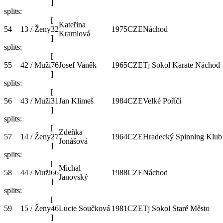
]
splits:
[
Kateřina
54
13 / Ženy
32
1975
CZE
Náchod
Kramlová
]
splits:
[
55
42 / Muži
76
Josef Vaněk
1965
CZE
Tj Sokol Karate Náchod
]
splits:
[
56
43 / Muži
31
Jan Klimeš
1984
CZE
Velké Poříčí
]
splits:
[
Zdeňka
57
14 / Ženy
27
1964
CZE
Hradecký Spinning Klub
Jonášová
]
splits:
[
Michal
58
44 / Muži
66
1988
CZE
Náchod
Janovský
]
splits:
[
59
15 / Ženy
46
Lucie Součková
1981
CZE
Tj Sokol Staré Město
]