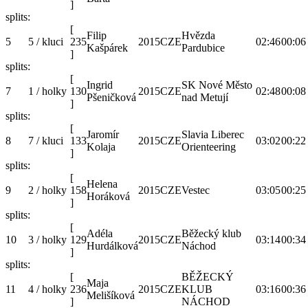
]
splits:
[
Filip
Hvězda
5
5 / kluci
235
2015
CZE
02:46
00:06
Kašpárek
Pardubice
]
splits:
[
Ingrid
SK Nové Město
7
1 / holky
130
2015
CZE
02:48
00:08
Pšeničková
nad Metují
]
splits:
[
Jaromír
Slavia Liberec
8
7 / kluci
133
2015
CZE
03:02
00:22
Kolaja
Orienteering
]
splits:
[
Helena
9
2 / holky
158
2015
CZE
Vestec
03:05
00:25
Horáková
]
splits:
[
Adéla
Běžecký klub
10
3 / holky
129
2015
CZE
03:14
00:34
Hurdálková
Náchod
]
splits:
[
BĚŽECKÝ
Maja
11
4 / holky
236
2015
CZE
KLUB
03:16
00:36
Melišíková
]
NÁCHOD