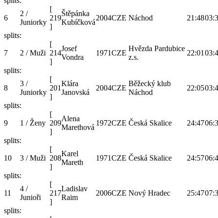
splits:
[
2 /
Štěpánka
6
219
2004
CZE
Náchod
21:48
03:
Juniorky
Kubíčková
]
splits:
[
Josef
Hvězda Pardubice
7
2 / Muži
214
1971
CZE
22:01
03:
Vondra
z.s.
]
splits:
[
3 /
Klára
Běžecký klub
8
201
2004
CZE
22:05
03:
Juniorky
Janovská
Náchod
]
splits:
[
Alena
9
1 / Ženy
209
1972
CZE
Česká Skalice
24:47
06:
Marethová
]
splits:
[
Karel
10
3 / Muži
208
1971
CZE
Česká Skalice
24:57
06:
Mareth
]
splits:
[
4 /
Ladislav
11
217
2006
CZE
Nový Hradec
25:47
07:
Junioři
Raim
]
splits: