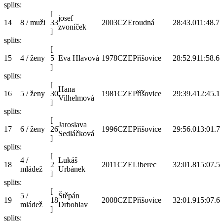
splits:
[
josef
14
8 / muži
33
2003
CZE
roudná
28:43.0
11:48.7
zvoníček
]
splits:
[
15
4 / ženy
5
Eva Hlavová
1978
CZE
Příšovice
28:52.9
11:58.6
]
splits:
[
Hana
16
5 / ženy
30
1981
CZE
Příšovice
29:39.4
12:45.1
Vilhelmová
]
splits:
[
Jaroslava
17
6 / ženy
26
1996
CZE
Příšovice
29:56.0
13:01.7
Sedláčková
]
splits:
[
4 /
Lukáš
18
2
2011
CZE
Liberec
32:01.8
15:07.5
mládež
Urbánek
]
splits:
[
5 /
Štěpán
19
18
2008
CZE
Příšovice
32:01.9
15:07.6
mládež
Drbohlav
]
splits: