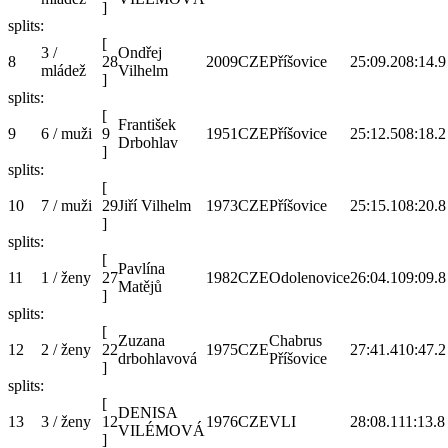
]
splits:
[
3 /
Ondřej
8
28
2009
CZE
Příšovice
25:09.2
08:14.9
mládež
Vilhelm
]
splits:
[
František
9
6 / muži
9
1951
CZE
Příšovice
25:12.5
08:18.2
Drbohlav
]
splits:
[
10
7 / muži
29
Jiří Vilhelm
1973
CZE
Příšovice
25:15.1
08:20.8
]
splits:
[
Pavlína
11
1 / ženy
27
1982
CZE
Odolenovice
26:04.1
09:09.8
Matějů
]
splits:
[
Zuzana
Chabrus
12
2 / ženy
22
1975
CZE
27:41.4
10:47.2
drbohlavová
Příšovice
]
splits:
[
DENISA
13
3 / ženy
12
1976
CZE
VLI
28:08.1
11:13.8
VILÉMOVÁ
]