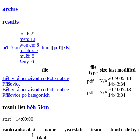
archiv
results
total: 21
men
: 13
women
: 8
běh 5km
[
html
]
[
pdf
]
[
xls
]
mládež
: 7
muži
: 8
ženy
: 6
file
file
size
last modified
type
Běh v rámci závodu o Pohár obce
2019-05-18
pdf
N/A
Příšovice
14:43:34
Běh v rámci závodu o Pohár obce
2019-05-18
pdf
N/A
Příšovice po kategoriích
14:43:34
result list
běh 5km
start ~ 14:00:00
rank
rank/cat.
#
name
year
state
team
finish
delay
[
jakub