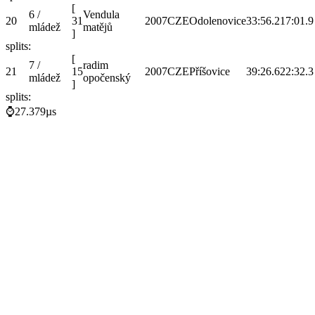
[
6 /
Vendula
20
31
2007
CZE
Odolenovice
33:56.2
17:01.9
mládež
matějů
]
splits:
[
7 /
radim
21
15
2007
CZE
Příšovice
39:26.6
22:32.3
mládež
opočenský
]
splits:
⌚27.379µs