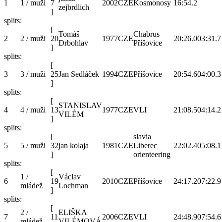
1
1 / muži
7
2002
CZE
Kosmonosy
16:54.2
zejbrdlich
]
splits:
[
Tomáš
Chabrus
2
2 / muži
20
1977
CZE
20:26.0
03:31.7
Drbohlav
Příšovice
]
splits:
[
3
3 / muži
25
Jan Sedláček
1994
CZE
Příšovice
20:54.6
04:00.3
]
splits:
[
STANISLAV
4
4 / muži
13
1977
CZE
VLI
21:08.5
04:14.2
VILÉM
]
splits:
[
slavia
5
5 / muži
32
jan kolaja
1981
CZE
Liberec
22:02.4
05:08.1
]
orienteering
splits:
[
1 /
Václav
6
19
2010
CZE
Příšovice
24:17.2
07:22.9
mládež
Lochman
]
splits:
[
2 /
ELIŠKA
7
11
2006
CZE
VLI
24:48.9
07:54.6
mládež
VILÉMOVÁ