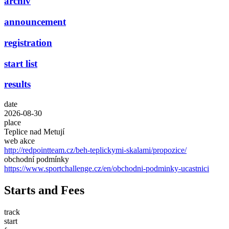
archiv
announcement
registration
start list
results
date
2026-08-30
place
Teplice nad Metují
web akce
http://redpointteam.cz/beh-teplickymi-skalami/propozice/
obchodní podmínky
https://www.sportchallenge.cz/en/obchodni-podminky-ucastnici
Starts and Fees
track
start