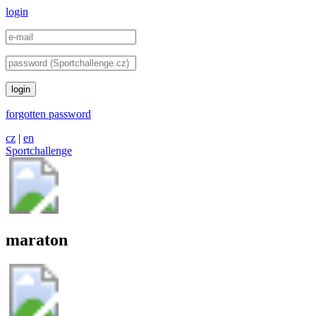
login
login
forgotten password
cz
|
en
Sportchallenge
maraton