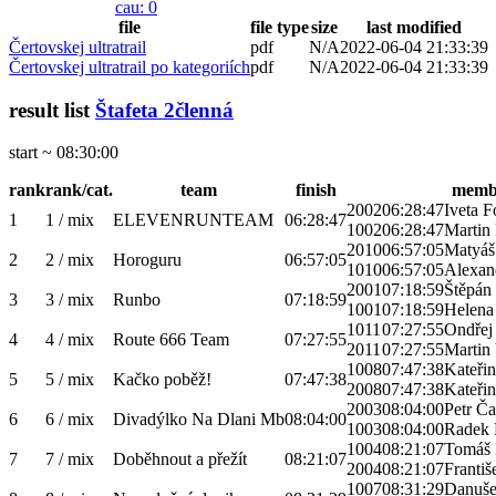
cau
: 0
file
file type
size
last modified
Čertovskej ultratrail
pdf
N/A
2022-06-04 21:33:39
Čertovskej ultratrail po kategoriích
pdf
N/A
2022-06-04 21:33:39
result list
Štafeta 2členná
start ~ 08:30:00
rank
rank/cat.
team
finish
memb
2002
06:28:47
Iveta F
1
1 / mix
ELEVENRUNTEAM
06:28:47
1002
06:28:47
Martin 
2010
06:57:05
Matyáš
2
2 / mix
Horoguru
06:57:05
1010
06:57:05
Alexan
2001
07:18:59
Štěpán
3
3 / mix
Runbo
07:18:59
1001
07:18:59
Helena
1011
07:27:55
Ondřej
4
4 / mix
Route 666 Team
07:27:55
2011
07:27:55
Martin
1008
07:47:38
Kateři
5
5 / mix
Kačko poběž!
07:47:38
2008
07:47:38
Kateři
2003
08:04:00
Petr Č
6
6 / mix
Divadýlko Na Dlani Mb
08:04:00
1003
08:04:00
Radek 
1004
08:21:07
Tomáš 
7
7 / mix
Doběhnout a přežít
08:21:07
2004
08:21:07
Františ
1007
08:31:29
Danuše