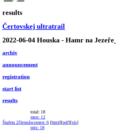
results
Čertovskej ultratrail
2022-06-04 Houska - Hamr na Jezeře
archiv
announcement
registration
start list
results
total: 18
men
: 12
Štafeta 2členná
women
: 6
[
html
]
[
pdf
]
[
xls
]
mix
: 18