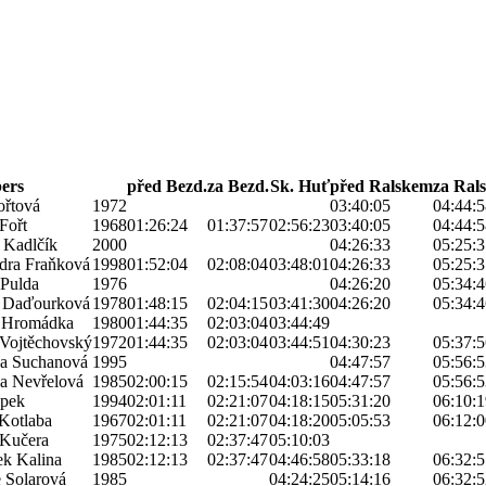
ers
před Bezd.
za Bezd.
Sk. Huť
před Ralskem
za Ral
ořtová
1972
03:40:05
04:44:5
Fořt
1968
01:26:24
01:37:57
02:56:23
03:40:05
04:44:5
 Kadlčík
2000
04:26:33
05:25:3
dra Fraňková
1998
01:52:04
02:08:04
03:48:01
04:26:33
05:25:3
 Pulda
1976
04:26:20
05:34:4
 Daďourková
1978
01:48:15
02:04:15
03:41:30
04:26:20
05:34:4
 Hromádka
1980
01:44:35
02:03:04
03:44:49
 Vojtěchovský
1972
01:44:35
02:03:04
03:44:51
04:30:23
05:37:5
na Suchanová
1995
04:47:57
05:56:5
na Nevřelová
1985
02:00:15
02:15:54
04:03:16
04:47:57
05:56:5
apek
1994
02:01:11
02:21:07
04:18:15
05:31:20
06:10:1
Kotlaba
1967
02:01:11
02:21:07
04:18:20
05:05:53
06:12:0
Kučera
1975
02:12:13
02:37:47
05:10:03
ek Kalina
1985
02:12:13
02:37:47
04:46:58
05:33:18
06:32:5
 Solarová
1985
04:24:25
05:14:16
06:32:5