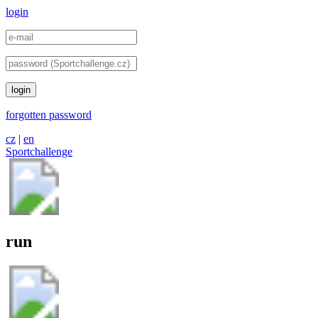
login
login
forgotten password
cz
|
en
Sportchallenge
run