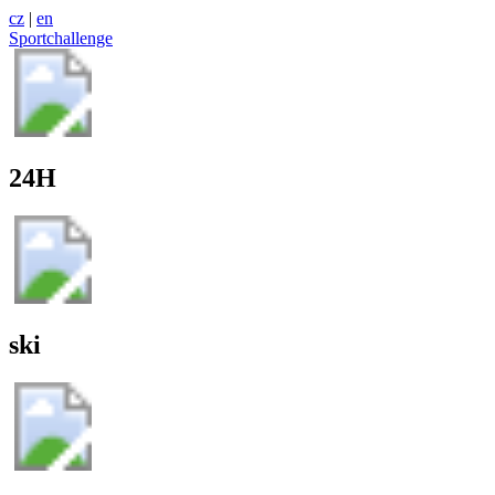
cz
|
en
Sportchallenge
24H
ski