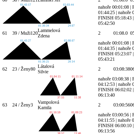
01:43:17
02:03:44
nahoře 00:01:08
|
01:44:25
|
nahoře 
FINISH 05:18:43
05:42:50
01:30:34
24:07
Lammelová
61
39 / Muži
120
2
01:08.0
0
Zdena
01:43:27
02:08:07
nahoře 00:01:08
|
01:44:35
|
nahoře 
FINISH 05:23:07
05:43:21
01:30:25
20:14
Látalová
62
23 / Ženy
80
2
03:08:38
0
Silvie
01:04:15
01:11:14
nahoře 03:08:38
|
04:12:53
|
nahoře 
FINISH 06:02:02
06:13:40
37:55
11:38
Vampolová
63
24 / Ženy
3
2
03:00:56
0
Kamila
01:10:59
01:09:23
nahoře 03:00:56
|
04:11:55
|
nahoře 
FINISH 06:00:10
06:13:56
38:52
13:46