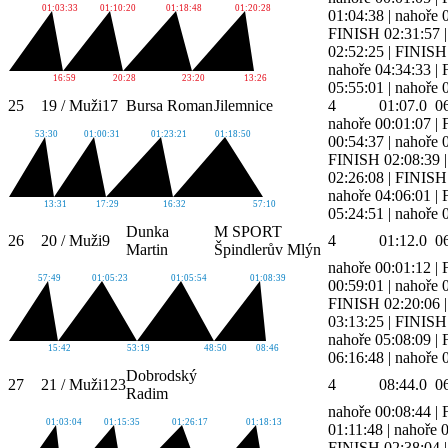
01:03:33
01:10:20
01:18:48
01:20:28
01:04:38
|
nahoře 
FINISH 02:31:57
02:52:25
|
FINISH 
nahoře 04:34:33
|
16:59
20:28
23:20
13:26
05:55:01
|
nahoře 
25
19 / Muži
17
Bursa Roman
Jilemnice
4
01:07.0
0
nahoře 00:01:07
|
53:30
01:00:31
01:23:21
01:18:50
00:54:37
|
nahoře 
FINISH 02:08:39
02:26:08
|
FINISH 
nahoře 04:06:01
|
13:31
17:29
16:32
57:10
05:24:51
|
nahoře 
Dunka
M SPORT
26
20 / Muži
9
4
01:12.0
0
Martin
Špindlerův Mlýn
nahoře 00:01:12
|
57:49
01:05:23
01:05:54
01:08:39
00:59:01
|
nahoře 
FINISH 02:20:06
03:13:25
|
FINISH 
nahoře 05:08:09
|
15:42
53:19
48:50
08:46
06:16:48
|
nahoře 
Dobrodský
27
21 / Muži
123
4
08:44.0
0
Radim
nahoře 00:08:44
|
01:03:04
01:15:35
01:26:17
01:18:13
01:11:48
|
nahoře 
FINISH 02:38:04