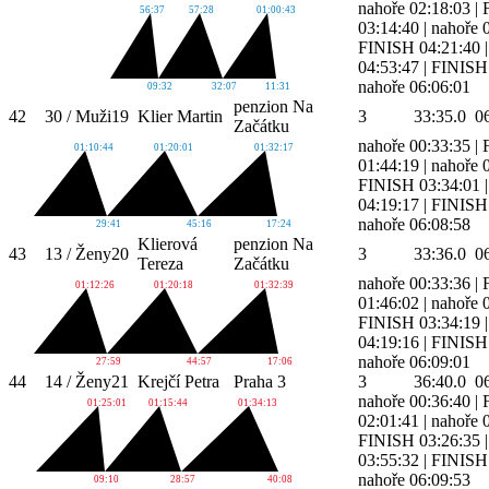
nahoře 02:18:03
|
56:37
57:28
01:00:43
03:14:40
|
nahoře 
FINISH 04:21:40
04:53:47
|
FINISH 
nahoře 06:06:01
09:32
32:07
11:31
penzion Na
42
30 / Muži
19
Klier Martin
3
33:35.0
0
Začátku
nahoře 00:33:35
|
01:10:44
01:20:01
01:32:17
01:44:19
|
nahoře 
FINISH 03:34:01
04:19:17
|
FINISH 
nahoře 06:08:58
29:41
45:16
17:24
Klierová
penzion Na
43
13 / Ženy
20
3
33:36.0
0
Tereza
Začátku
nahoře 00:33:36
|
01:12:26
01:20:18
01:32:39
01:46:02
|
nahoře 
FINISH 03:34:19
04:19:16
|
FINISH 
nahoře 06:09:01
27:59
44:57
17:06
44
14 / Ženy
21
Krejčí Petra
Praha 3
3
36:40.0
0
nahoře 00:36:40
|
01:25:01
01:15:44
01:34:13
02:01:41
|
nahoře 
FINISH 03:26:35
03:55:32
|
FINISH 
nahoře 06:09:53
09:10
28:57
40:08