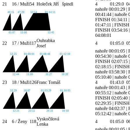
21
16 / Muži
54
Holeček Jiří
špindl
4
01:29.0
0
nahoře 00:01:29
|
40:15
47:20
52:54
01:14:11
00:41:44
|
nahoře 
FINISH 01:34:11
01:47:11
|
FINISH 
FINISH 03:54:16
05:07
13:00
13:45
04:08:01
Ouhrabka
22
17 / Muži
117
4
01:05.0
0
Josef
nahoře 00:01:05
|
53:25
01:00:01
01:08:48
01:12:10
00:54:30
|
nahoře 
FINISH 02:07:15
02:18:15
|
FINISH 
nahoře 03:58:30
|
12:44
11:00
31:27
10:20
05:10:40
|
nahoře 
23
18 / Muži
126
Franc Tomáš
4
01:43.0
0
nahoře 00:01:43
|
53:29
58:07
01:03:29
01:10:05
00:55:12
|
nahoře 
FINISH 02:05:40
02:29:35
|
FINISH 
nahoře 04:02:37
|
12:21
23:55
29:33
10:18
05:12:42
|
nahoře 
Vyskočilová
24
6 / Ženy
118
4
01:05.0
0
Lenka
nahoře 00:01:05
|