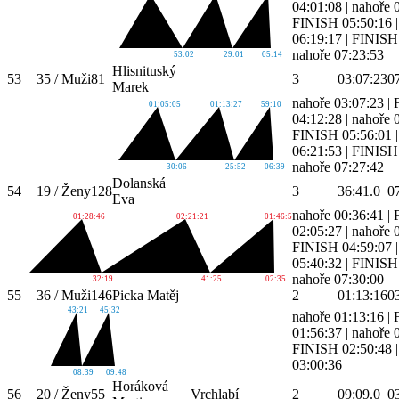
04:01:08
|
nahoře 
FINISH 05:50:16
06:19:17
|
FINISH 
nahoře 07:23:53
53:02
29:01
05:14
Hlisnituský
53
35 / Muži
81
3
03:07:23
0
Marek
nahoře 03:07:23
|
01:05:05
01:13:27
59:10
04:12:28
|
nahoře 
FINISH 05:56:01
06:21:53
|
FINISH 
nahoře 07:27:42
30:06
25:52
06:39
Dolanská
54
19 / Ženy
128
3
36:41.0
0
Eva
nahoře 00:36:41
|
01:28:46
02:21:21
01:46:53
02:05:27
|
nahoře 
FINISH 04:59:07
05:40:32
|
FINISH 
nahoře 07:30:00
32:19
41:25
02:35
55
36 / Muži
146
Picka Matěj
2
01:13:16
0
43:21
45:32
nahoře 01:13:16
|
01:56:37
|
nahoře 
FINISH 02:50:48
03:00:36
08:39
09:48
Horáková
56
20 / Ženy
55
Vrchlabí
2
09:09.0
0