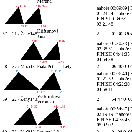
Martina
01:14:45
01:17:01
nahoře 00:09:09
|
01:23:54
|
nahoře 
FINISH 03:06:12
03:21:48
25:17
15:36
Křišťanová
57
21 / Ženy
148
2
01:30:33
0
Jana
01:08:18
01:16:04
nahoře 01:30:33
|
02:38:51
|
nahoře 
FINISH 04:41:35
04:54:38
46:40
13:03
58
37 / Muži
18
Fiala Petr
Lety
2
06:40.0
0
01:15:13
01:13:41
nahoře 00:06:40
|
01:21:53
|
nahoře 
FINISH 04:22:20
04:58:11
01:46:46
35:51
Vyskočilová
59
22 / Ženy
143
2
54:47.0
0
Veronika
01:24:32
01:41:48
nahoře 00:54:47
|
02:19:19
|
nahoře 
FINISH 04:38:43
05:02:02
37:36
23:19
60
38 / Muži
121
Lammel Jiří
2
01:08.0
0