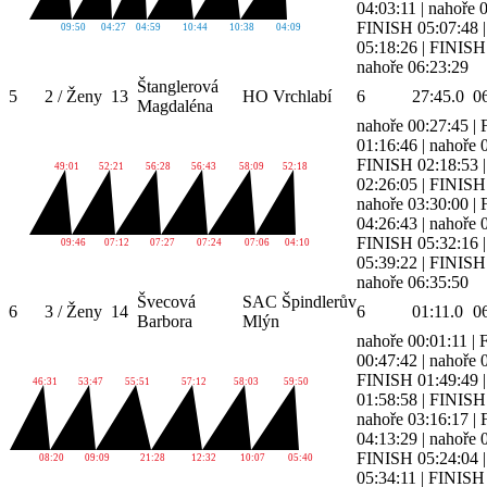
04:03:11
|
nahoře 
FINISH 05:07:48
09:50
04:27
04:59
10:44
10:38
04:09
05:18:26
|
FINISH 
nahoře 06:23:29
Štanglerová
5
2 / Ženy
13
HO Vrchlabí
6
27:45.0
0
Magdaléna
nahoře 00:27:45
|
01:16:46
|
nahoře 
FINISH 02:18:53
49:01
52:21
56:28
56:43
58:09
52:18
02:26:05
|
FINISH 
nahoře 03:30:00
|
04:26:43
|
nahoře 
FINISH 05:32:16
09:46
07:12
07:27
07:24
07:06
04:10
05:39:22
|
FINISH 
nahoře 06:35:50
Švecová
SAC Špindlerův
6
3 / Ženy
14
6
01:11.0
0
Barbora
Mlýn
nahoře 00:01:11
|
00:47:42
|
nahoře 
FINISH 01:49:49
46:31
53:47
55:51
57:12
58:03
59:50
01:58:58
|
FINISH 
nahoře 03:16:17
|
04:13:29
|
nahoře 
FINISH 05:24:04
08:20
09:09
21:28
12:32
10:07
05:40
05:34:11
|
FINISH 