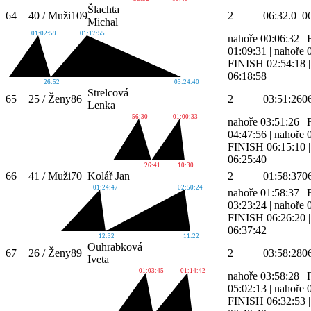
Šlachta
64
40 / Muži
109
2
06:32.0
0
Michal
01:02:59
01:17:55
nahoře 00:06:32
|
01:09:31
|
nahoře 
FINISH 02:54:18
06:18:58
26:52
03:24:40
Strelcová
65
25 / Ženy
86
2
03:51:26
0
Lenka
56:30
01:00:33
nahoře 03:51:26
|
04:47:56
|
nahoře 
FINISH 06:15:10
06:25:40
26:41
10:30
66
41 / Muži
70
Kolář Jan
2
01:58:37
0
01:24:47
02:50:24
nahoře 01:58:37
|
03:23:24
|
nahoře 
FINISH 06:26:20
06:37:42
12:32
11:22
Ouhrabková
67
26 / Ženy
89
2
03:58:28
0
Iveta
01:03:45
01:14:42
nahoře 03:58:28
|
05:02:13
|
nahoře 
FINISH 06:32:53