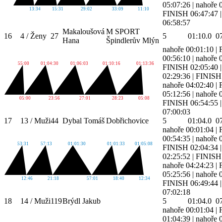
05:07:26
|
nahoře 
13:34
15:31
29:02
33:09
11:10
FINISH 06:47:47
06:58:57
Makaloušová
M SPORT
16
4 / Ženy
27
5
01:10.0
0
Hana
Špindlerův Mlýn
nahoře 00:01:10
|
00:56:10
|
nahoře 
55:00
01:04:30
01:06:03
01:10:16
01:13:36
FINISH 02:05:40
02:29:36
|
FINISH 
nahoře 04:02:40
|
05:12:56
|
nahoře 
05:00
23:56
27:01
28:23
05:08
FINISH 06:54:55
07:00:03
17
13 / Muži
44
Dybal Tomáš
Dobřichovice
5
01:04.0
0
nahoře 00:01:04
|
00:54:35
|
nahoře 
53:31
57:13
01:01:30
01:01:33
01:05:08
FINISH 02:04:34
02:25:52
|
FINISH 
nahoře 04:24:23
|
05:25:56
|
nahoře 
12:46
21:18
57:01
18:40
12:34
FINISH 06:49:44
07:02:18
18
14 / Muži
119
Brýdl Jakub
5
01:04.0
0
nahoře 00:01:04
|
01:04:39
|
nahoře 