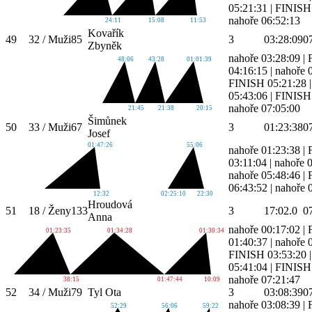
05:21:31
|
FINISH 
nahoře 06:52:13
24:11
15:08
11:53
Kovařík
49
32 / Muži
85
3
03:28:09
0
Zbyněk
nahoře 03:28:09
|
48:06
43:28
01:01:39
04:16:15
|
nahoře 
FINISH 05:21:28
05:43:06
|
FINISH 
nahoře 07:05:00
21:45
21:38
20:15
Šimůnek
50
33 / Muži
67
3
01:23:38
0
Josef
01:47:26
55:06
nahoře 01:23:38
|
03:11:04
|
nahoře 
nahoře 05:48:46
|
06:43:52
|
nahoře 
12:32
02:25:10
22:30
Hroudová
51
18 / Ženy
133
3
17:02.0
0
Anna
nahoře 00:17:02
|
01:23:35
01:34:28
01:30:34
01:40:37
|
nahoře 
FINISH 03:53:20
05:41:04
|
FINISH 
nahoře 07:21:47
38:15
01:47:44
10:09
52
34 / Muži
79
Tyl Ota
3
03:08:39
0
nahoře 03:08:39
|
52:29
56:06
59:22