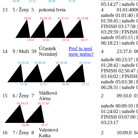
10:44
13:12
20:46
21:16
05:14:27
|
nahoře 
13
5 / Ženy
5
pokorná Iveta
4
01:01:40
0
nahoře 01:01:40
|
58:05
01:04:10
01:12:23
01:13:08
01:59:45
|
nahoře 
FINISH 03:17:58
03:29:59
|
FINISH 
nahoře 05:05:15
|
14:03
12:01
22:53
16:27
06:18:23
|
nahoře 
Účastník
Proč tu není
14
9 / Muži
59
4
23:37.0
0
Neznámý
moje jméno?
nahoře 00:23:37
|
01:05:05
01:08:56
01:18:38
01:24:53
01:28:42
|
nahoře 
FINISH 02:50:47
03:16:02
|
FINISH 
nahoře 05:03:38
|
13:09
25:15
28:58
12:52
06:28:31
|
nahoře 
Sládková
15
6 / Ženy
7
2
09:10.0
0
Alena
01:14:52
01:17:50
nahoře 00:09:10
|
01:24:02
|
nahoře 
FINISH 03:07:00
03:23:17
25:08
16:17
Valentová
16
7 / Ženy
8
2
10:09.0
0
Katka