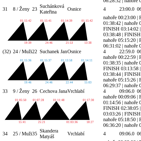
06:28:32
|
nahoře 
Suchánková
31
8 / Ženy
23
Osnice
4
23:00.0
0
Kateřina
nahoře 00:23:00
|
01:15:42
01:15:41
01:14:39
01:15:42
01:38:42
|
nahoře 
FINISH 03:14:02
03:38:48
|
FINISH 
nahoře 05:15:20
|
19:39
24:46
21:53
13:38
06:31:02
|
nahoře 
(32)
24 / Muži
22
Suchanek Jan
Osnice
4
22:59.0
0
nahoře 00:22:59
|
01:15:36
01:15:37
01:13:58
01:14:11
01:38:35
|
nahoře 
FINISH 03:13:58
03:38:44
|
FINISH 
nahoře 05:15:26
|
19:46
24:46
22:44
15:03
06:29:37
|
nahoře 
33
9 / Ženy
26
Cechova Jana
Vrchlabí
4
09:06.0
0
nahoře 00:09:06
|
01:05:50
01:07:28
01:11:48
01:17:30
01:14:56
|
nahoře 
FINISH 02:38:05
03:03:26
|
FINISH 
nahoře 05:18:50
|
15:41
25:21
01:03:36
18:27
06:36:20
|
nahoře 
Skandera
34
25 / Muži
35
Vrchlabí
4
09:06.0
0
Matyáš