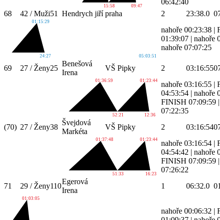
06:42:40
15:58
09:47
68
42 / Muži
51
Hendrych jiří
praha
2
23:38.0
0
01:15:29
nahoře 00:23:38
|
01:39:07
|
nahoře 
nahoře 07:07:25
24:27
05:03:51
Benešová
69
27 / Ženy
25
VŠ Pipky
2
03:16:55
0
Irena
01:36:59
01:23:44
nahoře 03:16:55
|
04:53:54
|
nahoře 
FINISH 07:09:59
07:22:35
52:21
12:36
Švejdová
(70)
27 / Ženy
38
VŠ Pipky
2
03:16:54
0
Markéta
01:37:48
01:23:44
nahoře 03:16:54
|
04:54:42
|
nahoře 
FINISH 07:09:59
07:26:22
51:33
16:23
Egerová
71
29 / Ženy
110
1
06:32.0
0
Irena
01:03:05
nahoře 00:06:32
|
01:09:37
|
nahoře 