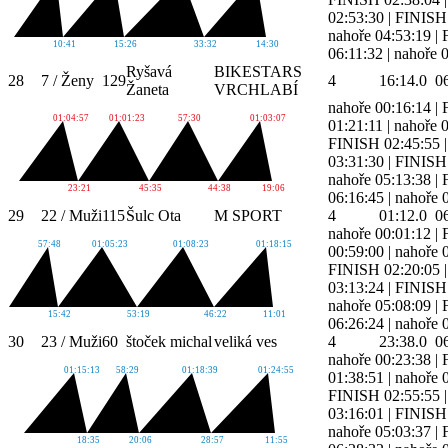
02:53:30
|
FINISH 
nahoře 04:53:19
|
10:41
15:26
33:32
14:30
06:11:32
|
nahoře 
Ryšavá
BIKESTARS
28
7 / Ženy
129
4
16:14.0
0
Žaneta
VRCHLABÍ
nahoře 00:16:14
|
01:04:57
01:01:23
57:30
01:03:07
01:21:11
|
nahoře 
FINISH 02:45:55
03:31:30
|
FINISH 
nahoře 05:13:38
|
23:21
45:35
44:38
19:06
06:16:45
|
nahoře 
29
22 / Muži
115
Šulc Ota
M SPORT
4
01:12.0
0
nahoře 00:01:12
|
57:48
01:05:23
01:08:23
01:18:15
00:59:00
|
nahoře 
FINISH 02:20:05
03:13:24
|
FINISH 
nahoře 05:08:09
|
15:42
53:19
46:22
11:01
06:26:24
|
nahoře 
30
23 / Muži
60
štoček michal
veliká ves
4
23:38.0
0
nahoře 00:23:38
|
01:15:13
58:29
01:18:39
01:24:55
01:38:51
|
nahoře 
FINISH 02:55:55
03:16:01
|
FINISH 
nahoře 05:03:37
|
18:35
20:06
28:57
11:55