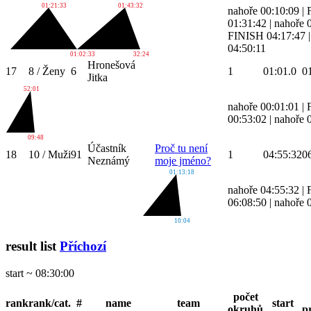
01:21:33
01:43:32
nahoře 00:10:09
|
01:31:42
|
nahoře 
FINISH 04:17:47
04:50:11
01:02:33
32:24
Hronešová
17
8 / Ženy
6
1
01:01.0
0
Jitka
52:01
nahoře 00:01:01
|
00:53:02
|
nahoře 
09:48
Účastník
Proč tu není
18
10 / Muži
91
1
04:55:32
0
Neznámý
moje jméno?
01:13:18
nahoře 04:55:32
|
06:08:50
|
nahoře 
10:04
result list
Příchozí
start ~ 08:30:00
počet
rank
rank/cat.
#
name
team
start
okruhů
p