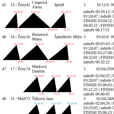
Cingrová
45
15 / Ženy
42
špindl
3
16:12.0
0
Alena
nahoře 00:16:12
|
01:08:35
01:32:52
01:19:53
01:24:47
|
nahoře 
FINISH 03:04:52
04:45:21
|
FINISH 
nahoře 06:17:51
07:13
01:40:29
12:37
Beranová
46
16 / Ženy
16
Špindlerův Mlýn
3
03:43.0
0
Mirka
nahoře 00:03:43
|
01:21:04
01:41:24
01:50:55
01:24:47
|
nahoře 
FINISH 03:27:00
04:32:01
|
FINISH 
nahoře 06:32:22
20:49
01:05:01
09:26
Marková
47
17 / Ženy
74
3
02:04:25
0
Daniela
nahoře 02:04:25
|
01:23:42
01:16:53
01:15:53
03:28:07
|
nahoře 
FINISH 05:06:03
05:21:25
|
FINISH 
nahoře 06:46:45
21:03
15:22
09:27
48
31 / Muži
73
Šišková Jana
3
02:04:24
0
nahoře 02:04:24
|
01:20:41
01:17:07
01:18:49
03:25:05
|
nahoře 
FINISH 05:06:23