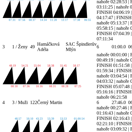
nahoře 02:28:53
|
03:11:25
|
nahoře 
FINISH 04:06:19
04:17:47
|
FINISH 
07:31
07:56
08:37
14:34
11:28
13:17
17:38
06:55
nahoře 05:13:37
|
05:58:15
|
nahoře 
FINISH 07:04:39
07:11:34
Hamáčková
SAC Špindlerův
3
1 / Ženy
49
6
01:00.0
0
Adéla
Mlýn
nahoře 00:01:00
|
00:49:19
|
nahoře 
FINISH 01:51:58
48:19
54:21
55:04
58:38
55:45
58:17
01:59:34
|
FINISH 
nahoře 03:04:54
|
04:03:32
|
nahoře 
FINISH 05:07:48
08:18
07:36
10:16
08:31
08:28
07:25
05:16:16
|
FINISH 
nahoře 06:21:58
4
3 / Muži
122
Černý Martin
6
27:46.0
0
nahoře 00:27:46
|
01:16:43
|
nahoře 
FINISH 02:16:43
48:57
50:10
43:23
53:39
53:53
01:00:54
02:21:10
|
FINISH 
nahoře 03:09:32
|