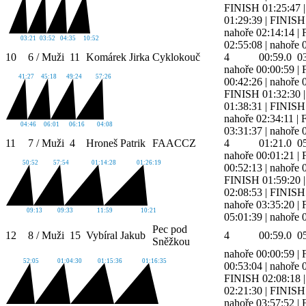
FINISH 01:25:47
01:29:39
|
FINISH 
nahoře 02:14:14
|
03:21
03:52
04:35
10:52
02:55:08
|
nahoře 
10
6 / Muži
11
Komárek Jirka
Cyklokouč
4
00:59.0
0
nahoře 00:00:59
|
41:27
45:18
49:24
57:26
00:42:26
|
nahoře 
FINISH 01:32:30
01:38:31
|
FINISH 
nahoře 02:34:11
|
04:46
06:01
06:16
04:08
03:31:37
|
nahoře 
11
7 / Muži
4
Hroneš Patrik
FAACCZ
4
01:21.0
0
nahoře 00:01:21
|
50:52
57:54
01:14:28
01:26:19
00:52:13
|
nahoře 
FINISH 01:59:20
02:08:53
|
FINISH 
nahoře 03:35:20
|
09:13
09:33
11:59
10:21
05:01:39
|
nahoře 
Pec pod
12
8 / Muži
15
Vybíral Jakub
4
00:59.0
0
Sněžkou
nahoře 00:00:59
|
52:05
01:04:30
01:15:36
01:16:35
00:53:04
|
nahoře 
FINISH 02:08:18
02:21:30
|
FINISH 
nahoře 03:57:52
|