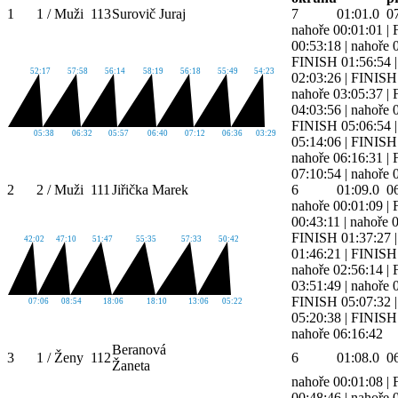
1
1 / Muži
113
Surovič Juraj
7
01:01.0
0
nahoře 00:01:01
|
00:53:18
|
nahoře 
FINISH 01:56:54
52:17
57:58
56:14
58:19
56:18
55:49
54:23
02:03:26
|
FINISH 
nahoře 03:05:37
|
04:03:56
|
nahoře 
FINISH 05:06:54
05:38
06:32
05:57
06:40
07:12
06:36
03:29
05:14:06
|
FINISH 
nahoře 06:16:31
|
07:10:54
|
nahoře 
2
2 / Muži
111
Jiřička Marek
6
01:09.0
0
nahoře 00:01:09
|
00:43:11
|
nahoře 
FINISH 01:37:27
42:02
47:10
51:47
55:35
57:33
50:42
01:46:21
|
FINISH 
nahoře 02:56:14
|
03:51:49
|
nahoře 
FINISH 05:07:32
07:06
08:54
18:06
18:10
13:06
05:22
05:20:38
|
FINISH 
nahoře 06:16:42
Beranová
3
1 / Ženy
112
6
01:08.0
0
Žaneta
nahoře 00:01:08
|
00:48:46
|
nahoře 