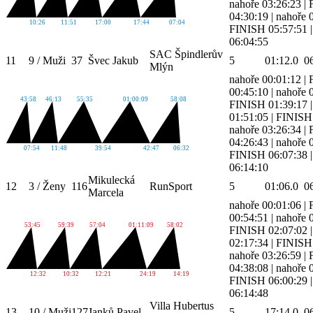
nahoře 03:26:23
|
04:30:19
|
nahoře 
10:26
11:51
17:00
17:44
07:04
FINISH 05:57:51
06:04:55
SAC Špindlerův
11
9 / Muži
37
Švec Jakub
5
01:12.0
0
Mlýn
nahoře 00:01:12
|
00:45:10
|
nahoře 
43:58
46:13
55:35
01:00:09
58:08
FINISH 01:39:17
01:51:05
|
FINISH 
nahoře 03:26:34
|
04:26:43
|
nahoře 
07:54
11:48
39:54
42:47
06:32
FINISH 06:07:38
06:14:10
Mikulecká
12
3 / Ženy
116
RunSport
5
01:06.0
0
Marcela
nahoře 00:01:06
|
00:54:51
|
nahoře 
53:45
59:39
57:04
01:11:09
58:02
FINISH 02:07:02
02:17:34
|
FINISH 
nahoře 03:26:59
|
04:38:08
|
nahoře 
12:32
10:32
12:21
24:19
14:19
FINISH 06:00:29
06:14:48
Villa Hubertus
13
10 / Muži
127
Janků Pavel
5
17:14.0
0