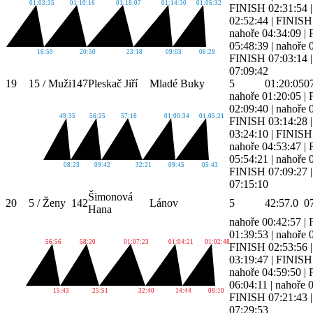
01:03:35
01:10:16
01:18:07
01:14:30
01:05:32
FINISH 02:31:54
02:52:44
|
FINISH 
nahoře 04:34:09
|
05:48:39
|
nahoře 
16:59
20:50
23:18
09:03
06:28
FINISH 07:03:14
07:09:42
19
15 / Muži
147
Pleskač Jiří
Mladé Buky
5
01:20:05
0
nahoře 01:20:05
|
02:09:40
|
nahoře 
49:35
56:25
57:16
01:00:34
01:05:21
FINISH 03:14:28
03:24:10
|
FINISH 
nahoře 04:53:47
|
05:54:21
|
nahoře 
08:23
09:42
32:21
09:45
05:43
FINISH 07:09:27
07:15:10
Šimonová
20
5 / Ženy
142
Lánov
5
42:57.0
0
Hana
nahoře 00:42:57
|
01:39:53
|
nahoře 
56:56
58:20
01:07:23
01:04:21
01:02:48
FINISH 02:53:56
03:19:47
|
FINISH 
nahoře 04:59:50
|
06:04:11
|
nahoře 
15:43
25:51
32:40
14:44
08:10
FINISH 07:21:43
07:29:53