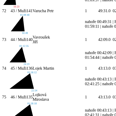
10:23
72
43 / Muži
141
Varucha Petr
1
49:31.0
0
01:09:40
nahoře 00:49:31
|
01:59:11
|
nahoře 
10:49
Vavroušek
73
44 / Muži
140
1
42:09.0
0
Jiří
01:12:35
nahoře 00:42:09
|
01:54:44
|
nahoře 
24:23
74
45 / Muži
136
Lojek Martin
1
43:13.0
0
01:58:12
nahoře 00:43:13
|
02:41:25
|
nahoře 
22:54
Lojková
75
46 / Muži
135
1
43:13.0
0
Miroslava
01:58:18
nahoře 00:43:13
|
02:41:31
|
nahoře 