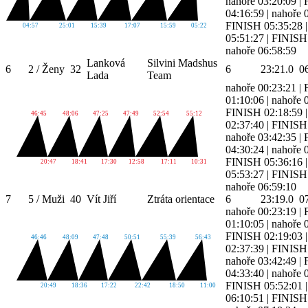
nahoře 03:20:09
|
04:16:59
|
nahoře 
FINISH 05:35:28
04:57
25:01
15:39
17:07
15:59
05:22
05:51:27
|
FINISH 
nahoře 06:58:59
Lanková
Silvini Madshus
6
2 / Ženy
32
6
23:21.0
0
Lada
Team
nahoře 00:23:21
|
01:10:06
|
nahoře 
FINISH 02:18:59
46:45
48:06
47:25
47:49
52:54
55:12
02:37:40
|
FINISH 
nahoře 03:42:35
|
04:30:24
|
nahoře 
FINISH 05:36:16
20:47
18:41
17:30
12:58
17:11
10:31
05:53:27
|
FINISH 
nahoře 06:59:10
7
5 / Muži
40
Vít Jiří
Ztráta orientace
6
23:19.0
0
nahoře 00:23:19
|
01:10:05
|
nahoře 
FINISH 02:19:03
46:46
48:09
47:48
50:51
55:39
56:43
02:37:39
|
FINISH 
nahoře 03:42:49
|
04:33:40
|
nahoře 
FINISH 05:52:01
20:49
18:36
17:22
22:42
18:50
11:00
06:10:51
|
FINISH 