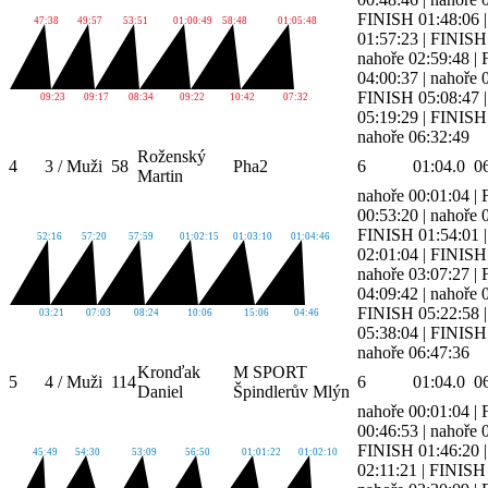
FINISH 01:48:06
47:38
49:57
53:51
01:00:49
58:48
01:05:48
01:57:23
|
FINISH 
nahoře 02:59:48
|
04:00:37
|
nahoře 
FINISH 05:08:47
09:23
09:17
08:34
09:22
10:42
07:32
05:19:29
|
FINISH 
nahoře 06:32:49
Roženský
4
3 / Muži
58
Pha2
6
01:04.0
0
Martin
nahoře 00:01:04
|
00:53:20
|
nahoře 
FINISH 01:54:01
52:16
57:20
57:59
01:02:15
01:03:10
01:04:46
02:01:04
|
FINISH 
nahoře 03:07:27
|
04:09:42
|
nahoře 
FINISH 05:22:58
03:21
07:03
08:24
10:06
15:06
04:46
05:38:04
|
FINISH 
nahoře 06:47:36
Kronďak
M SPORT
5
4 / Muži
114
6
01:04.0
0
Daniel
Špindlerův Mlýn
nahoře 00:01:04
|
00:46:53
|
nahoře 
FINISH 01:46:20
45:49
54:30
53:09
56:50
01:01:22
01:02:10
02:11:21
|
FINISH 