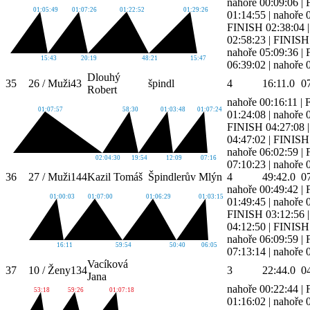
nahoře 00:09:06
|
01:05:49
01:07:26
01:22:52
01:29:26
01:14:55
|
nahoře 
FINISH 02:38:04
02:58:23
|
FINISH 
nahoře 05:09:36
|
15:43
20:19
48:21
15:47
06:39:02
|
nahoře 
Dlouhý
35
26 / Muži
43
špindl
4
16:11.0
0
Robert
nahoře 00:16:11
|
01:07:57
58:30
01:03:48
01:07:24
01:24:08
|
nahoře 
FINISH 04:27:08
04:47:02
|
FINISH 
nahoře 06:02:59
|
02:04:30
19:54
12:09
07:16
07:10:23
|
nahoře 
36
27 / Muži
144
Kazil Tomáš
Špindlerův Mlýn
4
49:42.0
0
nahoře 00:49:42
|
01:00:03
01:07:00
01:06:29
01:03:15
01:49:45
|
nahoře 
FINISH 03:12:56
04:12:50
|
FINISH 
nahoře 06:09:59
|
16:11
59:54
50:40
06:05
07:13:14
|
nahoře 
Vacíková
37
10 / Ženy
134
3
22:44.0
0
Jana
nahoře 00:22:44
|
53:18
59:26
01:07:18
01:16:02
|
nahoře 