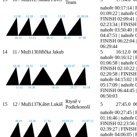
Team
nahoře 00:17:14
|
01:09:22
|
nahoře 
52:08
53:38
57:09
57:11
01:08:00
FINISH 02:09:41
02:23:34
|
FINISH 
nahoře 03:50:40
|
04:47:51
|
nahoře 
06:41
13:53
29:57
26:13
07:40
FINISH 06:22:04
06:29:44
14
11 / Muži
130
Jiřička Jakub
5
16:12.0
0
nahoře 00:16:12
|
01:06:58
|
nahoře 
50:46
50:32
57:13
01:02:07
58:09
FINISH 02:10:22
02:20:58
|
FINISH 
nahoře 04:15:02
|
05:17:09
|
nahoře 
12:52
10:36
56:51
29:27
05:18
FINISH 06:44:45
06:50:03
Rtyně v
15
12 / Muži
137
Kábrt Lukáš
5
27:45.0
0
Podkrkonoší
nahoře 00:27:45
|
01:16:46
|
nahoře 
49:01
53:36
57:36
01:01:21
01:07:12
FINISH 02:23:56
02:39:27
|
FINISH 
nahoře 04:06:05
|