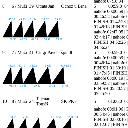
nahoře 07:18:34
8
6 / Muži
39
Utrata Jan
Ochoz u Brna
5
00:59.0
0
nahoře 00:00:59
|
00:46:54
|
nahoře 
45:55
49:29
51:24
57:12
59:29
FINISH 01:42:53
01:48:18
|
FINISH 
nahoře 02:47:05
|
03:44:17
|
nahoře 
06:30
05:25
07:23
08:40
03:58
FINISH 04:52:26
04:56:24
9
7 / Muži
41
Cingr Pavel
špindl
5
00:59.0
0
nahoře 00:00:59
|
00:46:14
|
nahoře 
45:15
47:10
53:02
59:33
01:03:34
FINISH 01:39:10
01:47:45
|
FINISH 
nahoře 03:00:19
|
03:59:52
|
nahoře 
05:46
08:35
19:32
17:31
04:53
FINISH 05:20:57
05:25:50
Tajcnár
10
8 / Muži
24
ŠK PKF
5
01:06.0
0
Tomáš
nahoře 00:01:06
|
00:54:45
|
nahoře 
53:39
55:05
57:16
01:03:56
01:09:48
FINISH 02:00:16
02:12:07
|
FINISH 