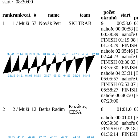
start ~ 08:30:00
počet
rank
rank/cat.
#
name
team
start
okruhů
p
1
1 / Muži
57
Novák Petr
SKI TRAB
9
00:58.0
0
nahoře 00:00:58
|
00:38:39
|
nahoře 
FINISH 01:19:08
01:23:29
|
FINISH 
nahoře 02:05:46
|
37:41
37:14
38:09
38:37
40:46
42:18
42:26
42:17
43:40
42:10
02:44:23
|
nahoře 
FINISH 03:30:03
03:35:30
|
FINISH 
nahoře 04:23:31
|
03:15
04:21
04:08
04:54
05:27
05:43
04:53
05:20
04:43
05:05:57
|
nahoře 
FINISH 05:53:07
05:58:27
|
FINISH 
nahoře 06:46:50
|
07:29:00
Kozákov,
2
2 / Muži
12
Berka Radim
8
01:01.0
0
CZSA
nahoře 00:01:01
|
00:39:36
|
nahoře 
FINISH 01:28:18
01:36:14
|
FINISH 
38:35
41:11
44:02
42:32
40:20
42:33
44:38
48:46