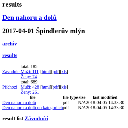
results
Den nahoru a dolů
2017-04-01 Špindlerův mlýn
archiv
results
total: 185
Závodníci
Muži
: 111
[
html
]
[
pdf
]
[
xls
]
Ženy
: 74
total: 689
Příchozí
Muži
: 428
[
html
]
[
pdf
]
[
xls
]
Ženy
: 261
file
file type
size
last modified
Den nahoru a dolů
pdf
N/A
2018-04-05 14:33:30
Den nahoru a dolů po kategoriích
pdf
N/A
2018-04-05 14:33:30
result list
Závodníci