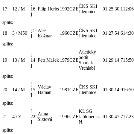
[
ČKS SKI
17
12 / M
16
Filip Herbs
1992
CZE
01:25:30.1
12:06
Jilemnice
]
splits:
[
5
Aleš
ČKS SKI
18
3 / M50
1966
CZE
01:27:54.6
14:30
]
Kožnar
Jilemnice
splits:
Atletický
[
oddíl
19
13 / M
14
Petr Mašek
1979
CZE
01:29:14.7
15:50
Spartak
]
Vrchlabí
splits:
[
Václav
ČKS SKI
20
14 / M
15
1981
CZE
01:30:14.9
16:50
Haman
Jilemnice
]
splits:
[
KL SG
Anna
21
4 / Z
225
1996
CZE
Jablonec n.
01:30:47.7
17:23
Sixtová
]
N.
splits: