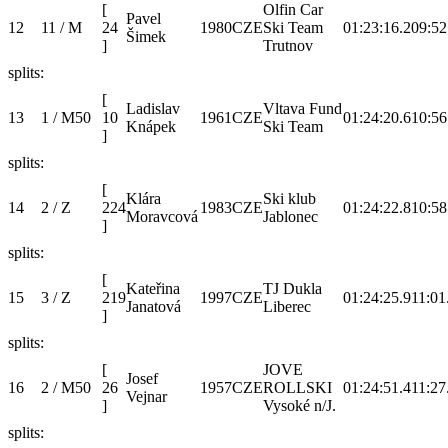
[
Olfin Car
Pavel
12
11 / M
24
1980
CZE
Ski Team
01:23:16.2
09:52
Šimek
]
Trutnov
splits:
[
Ladislav
Vltava Fund
13
1 / M50
10
1961
CZE
01:24:20.6
10:56
Knápek
Ski Team
]
splits:
[
Klára
Ski klub
14
2 / Z
224
1983
CZE
01:24:22.8
10:58
Moravcová
Jablonec
]
splits:
[
Kateřina
TJ Dukla
15
3 / Z
219
1997
CZE
01:24:25.9
11:01
Janatová
Liberec
]
splits:
[
JOVE
Josef
16
2 / M50
26
1957
CZE
ROLLSKI
01:24:51.4
11:27
Vejnar
]
Vysoké n/J.
splits: