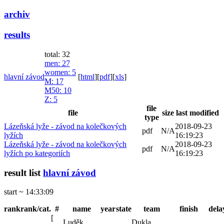
archiv
results
total: 32
men
: 27
women
: 5
hlavní závod
[
html
]
[
pdf
]
[
xls
]
M
: 17
M50
: 10
Z
: 5
file
file
size
last modified
type
Lázeňská lyže - závod na kolečkových
2018-09-23
pdf
N/A
lyžích
16:19:23
Lázeňská lyže - závod na kolečkových
2018-09-23
pdf
N/A
lyžích po kategoriích
16:19:23
result list
hlavní závod
start ~ 14:33:09
rank
rank/cat.
#
name
year
state
team
finish
dela
[
Luděk
Dukla