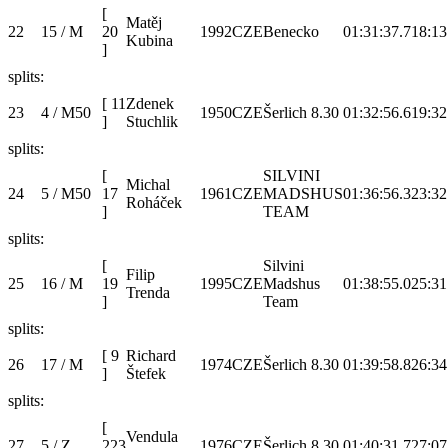
[
Matěj
22
15 / M
20
1992
CZE
Benecko
01:31:37.7
18:13
Kubina
]
splits:
[
11
Zdenek
23
4 / M50
1950
CZE
Šerlich 8.30
01:32:56.6
19:32
]
Stuchlik
splits:
[
SILVINI
Michal
24
5 / M50
17
1961
CZE
MADSHUS
01:36:56.3
23:32
Roháček
]
TEAM
splits:
[
Silvini
Filip
25
16 / M
19
1995
CZE
Madshus
01:38:55.0
25:31
Trenda
]
Team
splits:
[
9
Richard
26
17 / M
1974
CZE
Šerlich 8.30
01:39:58.8
26:34
]
Štefek
splits:
[
Vendula
27
5 / Z
223
1976
CZE
Šerlich 8.30
01:40:31.7
27:07