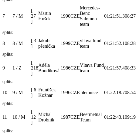
Mercedes-
[
Martin
Benz
7
7 / M
27
1990
CZE
01:21:51.3
08:27
Hušek
Salomon
]
team
splits:
[
3
Jakub
vltava fund
8
8 / M
1999
CZE
01:21:52.1
08:28
]
pšenička
team
splits:
[
Adéla
Vltava Fund
9
1 / Z
218
1986
CZE
01:21:57.4
08:33
Boudíková
team
]
splits:
[
6
František
10
9 / M
1996
CZE
Jilemnice
01:22:18.7
08:54
]
Kožnar
splits:
[
Michal
Beermetnal
11
10 / M
12
1987
CZE
01:22:43.1
09:19
Drobník
Team
]
splits: