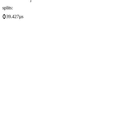
splits:
⌚39.427µs