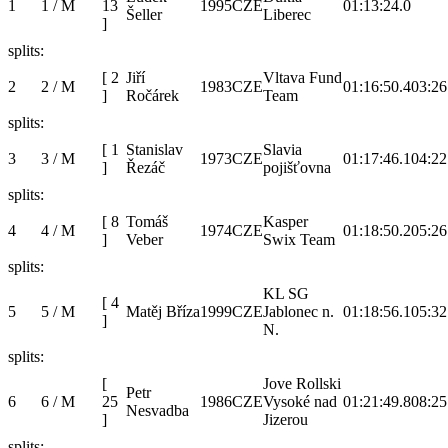
1
1 / M
13
1995
CZE
01:13:24.0
Šeller
Liberec
]
splits:
[
2
Jiří
Vltava Fund
2
2 / M
1983
CZE
01:16:50.4
03:26
]
Ročárek
Team
splits:
[
1
Stanislav
Slavia
3
3 / M
1973
CZE
01:17:46.1
04:22
]
Řezáč
pojišťovna
splits:
[
8
Tomáš
Kasper
4
4 / M
1974
CZE
01:18:50.2
05:26
]
Veber
Swix Team
splits:
KL SG
[
4
5
5 / M
Matěj Bříza
1999
CZE
Jablonec n.
01:18:56.1
05:32
]
N.
splits:
[
Jove Rollski
Petr
6
6 / M
25
1986
CZE
Vysoké nad
01:21:49.8
08:25
Nesvadba
]
Jizerou
splits: