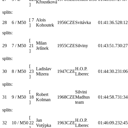
Křoustková
]
splits:
[
7
Alois
28
6 / M50
1956
CZE
Svitávka
01:41:36.5
28:12
]
Kohoutek
splits:
[
Milan
29
7 / M50
21
1955
CZE
Silviny
01:43:51.7
30:27
Jelínek
]
splits:
[
Ladislav
H.O.P.
30
8 / M50
23
1947
CZE
01:44:30.2
31:06
Mizera
Liberec
]
splits:
[
Silvini
Robert
31
9 / M50
18
1968
CZE
Madhus
01:44:58.7
31:34
Kolman
]
team
splits:
[
Jan
H.O.P.
32
10 / M50
22
1963
CZE
01:46:09.2
32:45
Votýpka
Liberec
]