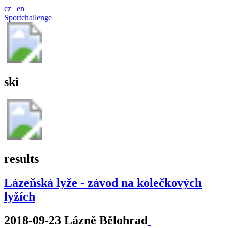
cz
|
en
Sportchallenge
ski
results
Lázeňská lyže - závod na kolečkových
lyžích
2018-09-23 Lázně Bělohrad