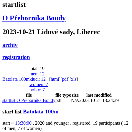
startlist
O Přeborníka Boudy
2023-10-21 Lidové sady, Liberec
archiv
registration
total: 19
men
: 12
Batolata 100m
kluci
: 12
[
html
]
[
pdf
]
[
xls
]
women
: 7
holky
: 7
file
file type
size
last modified
startlist O Přeborníka Boudy
pdf
N/A
2023-10-21 13:24:39
start list
Batolata 100m
start ~
13:30:00
, 2020 and younger
,
registered: 19 participants
(
12
of men
,
7 of women
)