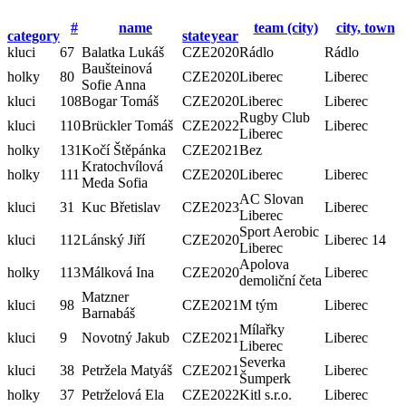
#
name
team (city)
city, town
category
state
year
kluci
67
Balatka Lukáš
CZE
2020
Rádlo
Rádlo
Baušteinová
holky
80
CZE
2020
Liberec
Liberec
Sofie Anna
kluci
108
Bogar Tomáš
CZE
2020
Liberec
Liberec
Rugby Club
kluci
110
Brückler Tomáš
CZE
2022
Liberec
Liberec
holky
131
Kočí Štěpánka
CZE
2021
Bez
Kratochvílová
holky
111
CZE
2020
Liberec
Liberec
Meda Sofia
AC Slovan
kluci
31
Kuc Břetislav
CZE
2023
Liberec
Liberec
Sport Aerobic
kluci
112
Lánský Jiří
CZE
2020
Liberec 14
Liberec
Apolova
holky
113
Málková Ina
CZE
2020
Liberec
demoliční četa
Matzner
kluci
98
CZE
2021
M tým
Liberec
Barnabáš
Mílařky
kluci
9
Novotný Jakub
CZE
2021
Liberec
Liberec
Severka
kluci
38
Petržela Matyáš
CZE
2021
Liberec
Šumperk
holky
37
Petrželová Ela
CZE
2022
Kitl s.r.o.
Liberec