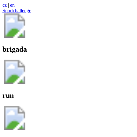
cz
|
en
Sportchallenge
brigada
run