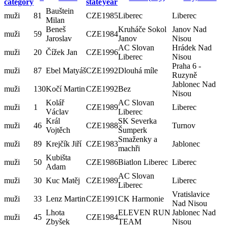
category
state
year
Bauštein
muži
81
CZE
1985
Liberec
Liberec
Milan
Beneš
Kruháče Sokol
Janov Nad
muži
59
CZE
1984
Jaroslav
Janov
Nisou
AC Slovan
Hrádek Nad
muži
20
Čížek Jan
CZE
1996
Liberec
Nisou
Praha 6 -
muži
87
Ebel Matyáš
CZE
1992
Dlouhá míle
Ruzyně
Jablonec Nad
muži
130
Kočí Martin
CZE
1992
Bez
Nisou
Kolář
AC Slovan
muži
1
CZE
1989
Liberec
Václav
Liberec
Král
SK Severka
muži
46
CZE
1988
Turnov
Vojtěch
Šumperk
Smaženky a
muži
89
Krejčík Jiří
CZE
1983
Jablonec
machři
Kubišta
muži
50
CZE
1986
Biatlon Liberec
Liberec
Adam
AC Slovan
muži
30
Kuc Matěj
CZE
1989
Liberec
Liberec
Vratislavice
muži
33
Lenz Martin
CZE
1991
CK Harmonie
Nad Nisou
Lhota
ELEVEN RUN
Jablonec Nad
muži
45
CZE
1984
Zbyšek
TEAM
Nisou