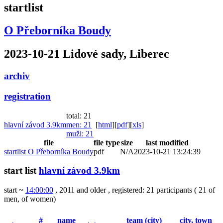
startlist
O Přeborníka Boudy
2023-10-21 Lidové sady, Liberec
archiv
registration
total: 21
hlavní závod 3.9km
men
: 21
[
html
]
[
pdf
]
[
xls
]
muži
: 21
file
file type
size
last modified
startlist O Přeborníka Boudy
pdf
N/A
2023-10-21 13:24:39
start list
hlavní závod 3.9km
start ~
14:00:00
, 2011 and older
,
registered: 21 participants
(
21 of
men
,
of women
)
#
name
team (city)
city, town