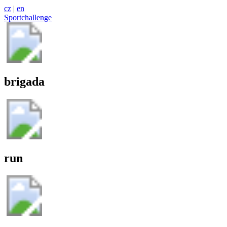
cz
|
en
Sportchallenge
brigada
run