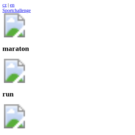
cz
|
en
Sportchallenge
maraton
run