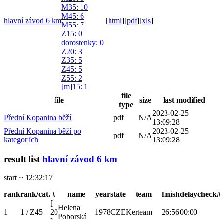
M35
: 10
M45
: 6
hlavní závod 6 km
[
html
]
[
pdf
]
[
xls
]
M55
: 7
Z15
: 0
dorostenky
: 0
Z20
: 3
Z35
: 5
Z45
: 5
Z55
: 2
[m]15
: 1
file
file
size
last modified
type
2023-02-25
Přední Kopanina běží
pdf
N/A
13:09:28
Přední Kopanina běží po
2023-02-25
pdf
N/A
kategoriích
13:09:28
result list
hlavní závod 6 km
start ~ 12:32:17
rank
rank/cat.
#
name
year
state
team
finish
delay
check
[
Helena
1
1 / Z45
20
1978
CZE
Kerteam
26:56
00:00
Poborská