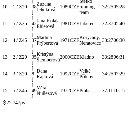
[
Štefko
Zuzana
10
1 / Z20
38
1989
CZE
running
32:25
05:28
Jelínková
]
team
[
Jana Kolaja
11
5 / Z35
42
1981
CZE
Liberec
32:37
05:40
Ehlerová
]
[
Martina
Korycany,
12
4 / Z45
37
1971
CZE
33:27
06:30
Frýbertová
Neratovice
]
[
Kristýna
13
2 / Z20
35
2000
CZE
Kladno
33:28
06:31
Štemberová
]
[
Dana
Velké
14
3 / Z20
8
1992
CZE
34:25
07:29
Rajková
Přílepy
]
[
Věra
15
5 / Z45
49
1972
CZE
Praha
37:11
10:15
Nuňezová
]
⌚25.747µs