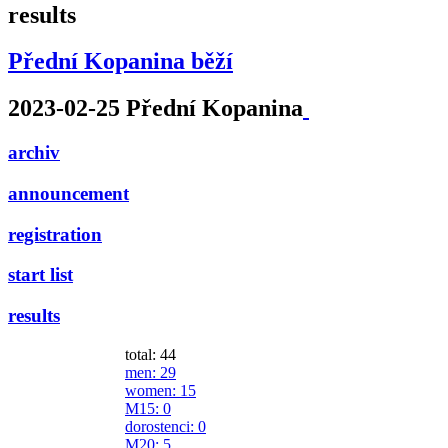
results
Přední Kopanina běží
2023-02-25 Přední Kopanina
archiv
announcement
registration
start list
results
total: 44
men
: 29
women
: 15
M15
: 0
dorostenci
: 0
M20
: 5