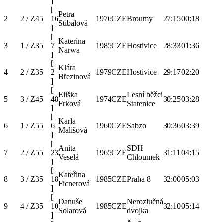
]
[
Petra
2
2 / Z45
16
1976
CZE
Broumy
27:15
00:18
Stibalová
]
[
Katerina
3
1 / Z35
7
1985
CZE
Hostivice
28:33
01:36
Narwa
]
[
Klára
4
2 / Z35
2
1979
CZE
Hostivice
29:17
02:20
Březinová
]
[
Eliška
Lesní běžci
5
3 / Z45
48
1974
CZE
30:25
03:28
Frková
Statenice
]
[
Karla
6
1 / Z55
6
1960
CZE
Sabzo
30:36
03:39
Mališová
]
[
Anita
SDH
7
2 / Z55
23
1965
CZE
31:11
04:15
Veselá
Chloumek
]
[
Kateřina
8
3 / Z35
18
1985
CZE
Praha 8
32:00
05:03
Ficnerová
]
[
Danuše
Nerozlučná
9
4 / Z35
10
1985
CZE
32:10
05:14
Solarová
dvojka
]