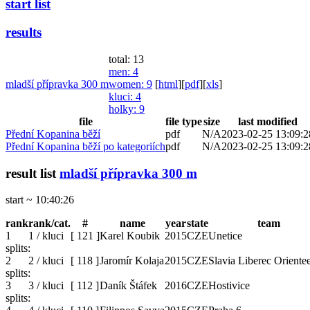
start list
results
total: 13
men
: 4
mladší přípravka 300 m
women
: 9
[
html
]
[
pdf
]
[
xls
]
kluci
: 4
holky
: 9
file
file type
size
last modified
Přední Kopanina běží
pdf
N/A
2023-02-25 13:09:2
Přední Kopanina běží po kategoriích
pdf
N/A
2023-02-25 13:09:2
result list
mladší přípravka 300 m
start ~ 10:40:26
rank
rank/cat.
#
name
year
state
team
1
1 / kluci
[
121
]
Karel Koubik
2015
CZE
Unetice
splits:
2
2 / kluci
[
118
]
Jaromír Kolaja
2015
CZE
Slavia Liberec Oriente
splits:
3
3 / kluci
[
112
]
Daník Štáfek
2016
CZE
Hostivice
splits: