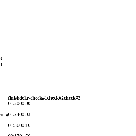
8
8
finish
delay
check#1
check#2
check#3
01:20
00:00
ering
01:24
00:03
01:36
00:16