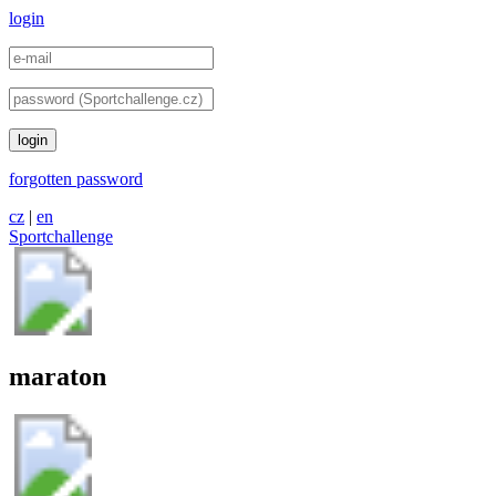
login
login
forgotten password
cz
|
en
Sportchallenge
maraton