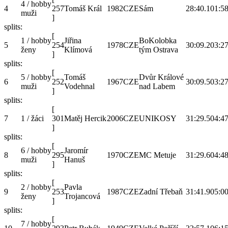
4 / hobby
4
257
Tomáš Král
1982
CZE
Sám
28:40.1
01:58
muži
]
splits:
[
1 / hobby
Jiřina
BoKolobka
5
254
1978
CZE
30:09.2
03:27
ženy
Klímová
tým Ostrava
]
splits:
[
5 / hobby
Tomáš
Dvůr Králové
6
252
1967
CZE
30:09.5
03:27
muži
Vodehnal
nad Labem
]
splits:
[
7
1 / žáci
301
Matěj Hercik
2006
CZE
UNIKOSY
31:29.5
04:47
]
splits:
[
6 / hobby
Jaromír
8
295
1970
CZE
MC Metuje
31:29.6
04:48
muži
Hanuš
]
splits:
[
2 / hobby
Pavla
9
253
1987
CZE
Zadní Třebaň
31:41.9
05:00
ženy
Trojancová
]
splits:
[
7 / hobby