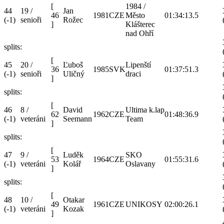
[
1984 /
44
19 /
Jan
46
1981
CZE
Město
01:34:13.5
(-1)
senioři
Rožec
]
Klášterec
nad Ohří
splits:
[
45
20 /
Ľuboš
Lipenští
36
1985
SVK
01:37:51.3
(-1)
senioři
Uličný
draci
]
splits:
[
46
8 /
David
Ultima k.lap
62
1962
CZE
01:48:36.9
(-1)
veteráni
Seemann
Team
]
splits:
[
47
9 /
Luděk
SKO
53
1964
CZE
01:55:31.6
(-1)
veteráni
Kolář
Oslavany
]
splits:
[
48
10 /
Otakar
49
1961
CZE
UNIKOSY
02:00:26.1
(-1)
veteráni
Kozak
]