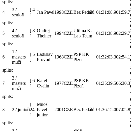
splits:
3 /
[
4
4
Jan Pavel
1998
CZE
Bez Pedálů
01:31:08.9
01:59.7
senioři
]
splits:
4 /
[
8
Ondřej
Ultima K.
5
1994
CZE
01:31:38.9
02:29.7
senioři
]
Theiner
Lap Team
splits:
1 /
[
5
Ladislav
PSP KK
6
masters
1968
CZE
01:32:03.3
02:54.1
]
Provod
Plzen
muži
splits:
2 /
[
6
Karel
PSP KK
7
masters
1977
CZE
01:35:39.5
06:30.3
]
Cvalín
Plzeň
muži
splits:
[
Miloš
8
2 / junioři
24
Pavel
2001
CZE
Bez Pedálů
01:36:15.0
07:05.8
]
junior
splits:
3 /
SKK