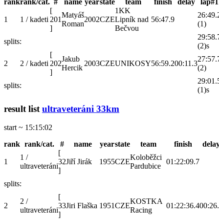
rank
rank/cat.
#
name
year
state
team
finish
delay
lap#1
[
1KK
Matyáš
26:49.
1
1 / kadeti
201
2002
CZE
Lipník nad
56:47.9
Roman
(1)
]
Bečvou
29:58.
splits:
(2)s
[
Jakub
27:57.
2
2 / kadeti
202
2003
CZE
UNIKOSY
56:59.2
00:11.3
Hercik
(2)
]
29:01.
splits:
(1)s
result list
ultraveteráni 33km
start ~ 15:15:02
rank
rank/cat.
#
name
year
state
team
finish
dela
[
1 /
Koloběžci
1
32
Jiří Jirák
1955
CZE
01:22:09.7
ultraveteráni
Pardubice
]
splits:
[
2 /
KOSTKA
2
33
Jiri Flaška
1951
CZE
01:22:36.4
00:26
ultraveteráni
Racing
]