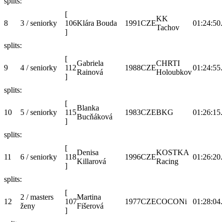
splits:
[
KK
8
3 / seniorky
106
Klára Bouda
1991
CZE
01:24:50
Tachov
]
splits:
[
Gabriela
CHRTI
9
4 / seniorky
112
1988
CZE
01:24:55
Rainová
Holoubkov
]
splits:
[
Blanka
10
5 / seniorky
115
1983
CZE
BKG
01:26:15
Bucňáková
]
splits:
[
Denisa
KOSTKA
11
6 / seniorky
118
1996
CZE
01:26:20
Killarová
Racing
]
splits:
[
2 / masters
Martina
12
107
1977
CZE
COCONi
01:28:04
ženy
Fišerová
]