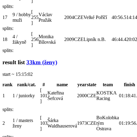
]
splits:
[
9 / hobby
Václav
17
255
2004
CZE
Velké Poříčí
40:56.5
14:14
muži
Pražák
]
splits:
[
4 /
Monika
18
256
2009
CZE
Lipník n.B.
46:44.4
20:02
žákyně
Bílovská
]
splits:
result list
33km (ženy)
start ~ 15:15:02
rank
rank/cat.
#
name
year
state
team
finish
[
Kateřina
KOSTKA
1
1 / juniorky
101
2000
CZE
01:18:41
Šefcová
Racing
]
splits:
[
BoKolobka
1 / masters
Šárka
2
103
1973
CZE
tým
01:19:56
ženy
Waldhauserová
]
Ostrava
splits: