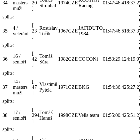
34
masters
20
1974
CZE
01:47:46.4
18:37.2
Strouhal
Racing
muži
]
splits:
[
4 /
Rostislav
JAFIDUTO
35
23
1967
CZE
01:47:46.5
18:37.3
veteráni
Točík
1984
]
splits:
[
16 /
Tomáš
36
42
1982
CZE
COCONi
01:53:29.1
24:19.9
senioři
Sůra
]
splits:
14 /
[
Vlastimil
37
masters
47
1971
CZE
BKG
01:54:36.4
25:27.2
Pytela
muži
]
splits:
[
17 /
Tomáš
38
294
1998
CZE
Vella team
01:55:00.4
25:51.2
senioři
Hanuš
]
splits:
[