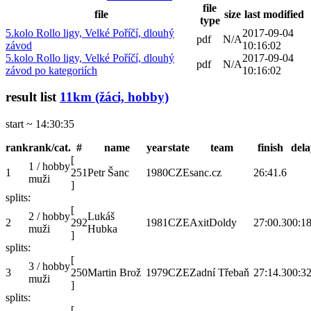
file
file
size
last modified
type
5.kolo Rollo ligy, Velké Poříčí, dlouhý
2017-09-04
pdf
N/A
závod
10:16:02
5.kolo Rollo ligy, Velké Poříčí, dlouhý
2017-09-04
pdf
N/A
závod po kategoriích
10:16:02
result list
11km (žáci, hobby)
start ~ 14:30:35
rank
rank/cat.
#
name
year
state
team
finish
dela
[
1 / hobby
1
251
Petr Šanc
1980
CZE
sanc.cz
26:41.6
muži
]
splits:
[
2 / hobby
Lukáš
2
292
1981
CZE
AxitDoldy
27:00.3
00:18
muži
Hubka
]
splits:
[
3 / hobby
3
250
Martin Brož
1979
CZE
Zadní Třebaň
27:14.3
00:32
muži
]
splits:
[