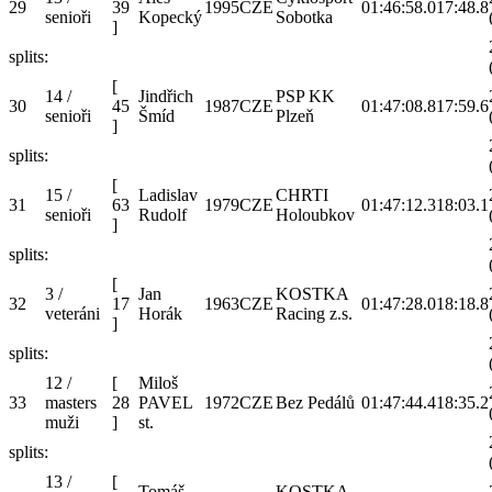
29
39
1995
CZE
01:46:58.0
17:48.8
senioři
Kopecký
Sobotka
]
splits:
[
14 /
Jindřich
PSP KK
30
45
1987
CZE
01:47:08.8
17:59.6
senioři
Šmíd
Plzeň
]
splits:
[
15 /
Ladislav
CHRTI
31
63
1979
CZE
01:47:12.3
18:03.1
senioři
Rudolf
Holoubkov
]
splits:
[
3 /
Jan
KOSTKA
32
17
1963
CZE
01:47:28.0
18:18.8
veteráni
Horák
Racing z.s.
]
splits:
12 /
[
Miloš
33
masters
28
PAVEL
1972
CZE
Bez Pedálů
01:47:44.4
18:35.2
muži
]
st.
splits:
13 /
[
Tomáš
KOSTKA