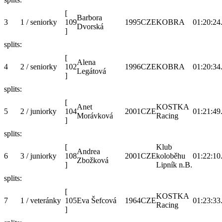
[
Barbora
3
1 / seniorky
109
1995
CZE
KOBRA
01:20:24
Dvorská
]
splits:
[
Alena
4
2 / seniorky
102
1996
CZE
KOBRA
01:20:34
Legátová
]
splits:
[
Anet
KOSTKA
5
2 / juniorky
104
2001
CZE
01:21:49
Morávková
Racing
]
splits:
[
Klub
Andrea
6
3 / juniorky
108
2001
CZE
koloběhu
01:22:10
Zbožková
]
Lipník n.B.
splits:
[
KOSTKA
7
1 / veteránky
105
Eva Šefcová
1964
CZE
01:23:33
Racing
]