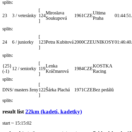
splits:
[
Miroslava
Ultima
23
3 / veteránky
124
1961
CZE
01:44:51
Soukupová
Praha
]
splits:
[
24
6 / juniorky
123
Petra Kubitová
2000
CZE
UNIKOSY
01:46:40
]
splits:
[
{25}
Lenka
KOSTKA
12 / seniorky
119
1984
CZE
(-1)
Kráčmarová
Racing
]
splits:
[
DNS
/ masters ženy
122
Šárka Plachá
1971
CZE
Bez pedálů
]
splits:
result list
22km (kadeti, kadetky)
start ~ 15:15:02