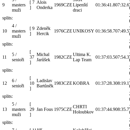
[
7
Alois
9
masters
1969
CZE
Lipenští
01:36:41.8
07:32.6
]
Onderka
muži
draci
splits:
4 /
[
9
Zdeněk
10
masters
1976
CZE
UNIKOSY
01:36:58.7
07:49.5
]
Hercik
muži
splits:
[
5 /
Michal
Ultima K.
11
37
1982
CZE
01:37:03.5
07:54.3
senioři
Jarůšek
Lap Team
]
splits:
[
6 /
Ladislav
12
10
1983
CZE
KOBRA
01:37:28.3
08:19.1
senioři
Bartůněk
]
splits:
5 /
[
CHRTI
13
masters
29
Jan Fous
1975
CZE
01:37:44.9
08:35.7
Holoubkov
muži
]
splits: