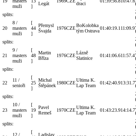
19
masters
13
1969
CZE
01:39:56.8
10:47.6
Legát
draci
muži
]
splits:
8 /
[
Přemysl
BoKolobka
20
masters
44
1976
CZE
01:40:19.1
11:09.9
Švajda
tým Ostrava
muži
]
splits:
9 /
[
Martin
Lázně
21
masters
48
1976
CZE
01:41:06.6
11:57.4
Bříza
Slatinice
muži
]
splits:
[
11 /
Michal
Ultima K.
22
25
1980
CZE
01:42:40.9
13:31.7
senioři
Štěpánek
Lap Team
]
splits:
10 /
[
Pavel
Ultima K.
23
masters
19
1970
CZE
01:43:23.9
14:14.7
Remeš
Lap Team
muži
]
splits:
[
12 /
Ladislav