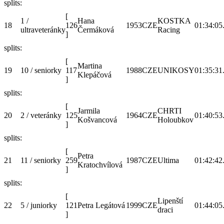
splits:
[
1 /
Hana
KOSTKA
18
126
1953
CZE
01:34:05
ultraveteránky
Čermáková
Racing
]
splits:
[
Martina
19
10 / seniorky
117
1988
CZE
UNIKOSY
01:35:31
Klepáčová
]
splits:
[
Jarmila
CHRTI
20
2 / veteránky
125
1964
CZE
01:40:53
Košvancová
Holoubkov
]
splits:
[
Petra
21
11 / seniorky
259
1987
CZE
Ultima
01:42:42
Kratochvílová
]
splits:
[
Lipenští
22
5 / juniorky
121
Petra Legátová
1999
CZE
01:44:05
draci
]