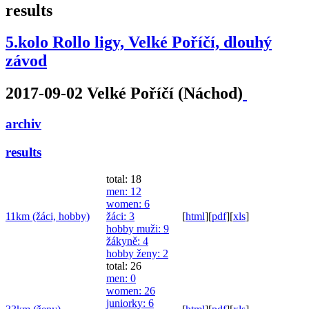
results
5.kolo Rollo ligy, Velké Poříčí, dlouhý
závod
2017-09-02 Velké Poříčí (Náchod)
archiv
results
total: 18
men
: 12
women
: 6
11km (žáci, hobby)
žáci
: 3
[
html
]
[
pdf
]
[
xls
]
hobby muži
: 9
žákyně
: 4
hobby ženy
: 2
total: 26
men
: 0
women
: 26
juniorky
: 6