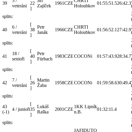
5 /
Jiří
CHRTI
39
22
1961
CZE
01:55:51.5
26:42.3
veteráni
Zajíček
Holoubkov
]
splits:
[
6 /
Petr
CHRTI
40
38
1966
CZE
01:56:52.1
27:42.9
veteráni
Janák
Holoubkov
]
splits:
[
18 /
Petr
41
40
1983
CZE
COCONi
01:57:43.9
28:34.7
senioři
Fürbach
]
splits:
[
7 /
Martin
42
26
1958
CZE
COCONi
01:59:58.6
30:49.4
veteráni
Žaba
]
splits:
[
43
Lukáš
1KK Lipník
4 / junioři
35
2001
CZE
01:32:11.4
(-1)
Raška
n.B.
]
splits:
JAFIDUTO