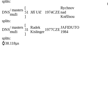
splits:
[
Rychnov
/ masters
DNS
51
Jiří Ulč
1974
CZE
nad
muži
]
Kněžnou
splits:
[
/ masters
Radek
JAFIDUTO
DNS
31
1977
CZE
muži
Kislinger
1984
]
splits:
⌚38.118µs