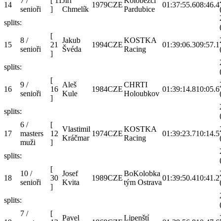
7 /
[
11
Jiří
Koloběžci
14
1979
CZE
01:37:55.6
08:46.4
senioři
]
Chmelík
Pardubice
splits:
[
8 /
Jakub
KOSTKA
15
21
1994
CZE
01:39:06.3
09:57.1
senioři
Švéda
Racing
]
splits:
[
9 /
Aleš
CHRTI
16
16
1984
CZE
01:39:14.8
10:05.6
senioři
Kule
Holoubkov
]
splits:
6 /
[
Vlastimil
KOSTKA
17
masters
12
1974
CZE
01:39:23.7
10:14.5
Kráčmar
Racing
muži
]
splits:
[
10 /
Josef
BoKolobka
18
30
1989
CZE
01:39:50.4
10:41.2
senioři
Kvita
tým Ostrava
]
splits:
7 /
[
Pavel
Lipenští