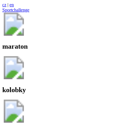
cz
|
en
Sportchallenge
maraton
kolobky