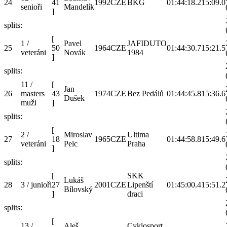
24
41
1992
CZE
BKG
01:44:18.2
15:09.0
senioři
Mandelík
]
splits:
[
1 /
Pavel
JAFIDUTO
25
50
1964
CZE
01:44:30.7
15:21.5
veteráni
Novák
1984
]
splits:
11 /
[
Jan
26
masters
43
1974
CZE
Bez Pedálů
01:44:45.8
15:36.6
Dušek
muži
]
splits:
[
2 /
Miroslav
Ultima
27
18
1965
CZE
01:44:58.8
15:49.6
veteráni
Pelc
Praha
]
splits:
[
SKK
Lukáš
28
3 / junioři
27
2001
CZE
Lipenští
01:45:00.4
15:51.2
Bílovský
]
draci
splits:
[
13 /
Aleš
Cyklosport