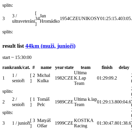
splits:
[
3 /
Jan
3
34
1954
CZE
UNIKOSY
01:25:15.4
03:05
ultraveteráni
Hromádko
]
splits:
result list
44km (muži, junioři)
start ~ 15:30:00
rank
rank/cat.
#
name
year
state
team
finish
delay
Ultima
1 /
[
2
Michal
1
1982
CZE
K.Lap
01:29:09.2
senioři
]
Kulka
Team
splits:
2 /
[
1
Tomáš
Ultima k.lap
2
1989
CZE
01:29:13.8
00:04.6
senioři
]
Pelc
Team
splits:
[
3
Matyáš
KOSTKA
3
1 / junioři
1999
CZE
01:30:47.8
01:38.6
]
Olšar
Racing