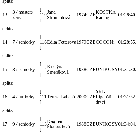
splits:
[
3 / masters
Jana
KOSTKA
13
110
1974
CZE
01:28:40
ženy
Strouhalová
Racing
]
splits:
[
14
7 / seniorky
116
Edita Fetterova
1979
CZE
COCONi
01:28:55
]
splits:
[
Kristýna
15
8 / seniorky
114
1988
CZE
UNIKOSY
01:31:30
Šmeráková
]
splits:
[
SKK
16
4 / juniorky
111
Tereza Labská
2000
CZE
Lipenští
01:31:32
]
draci
splits:
[
Dagmar
17
9 / seniorky
113
1988
CZE
UNIKOSY
01:34:04
Škabradová
]