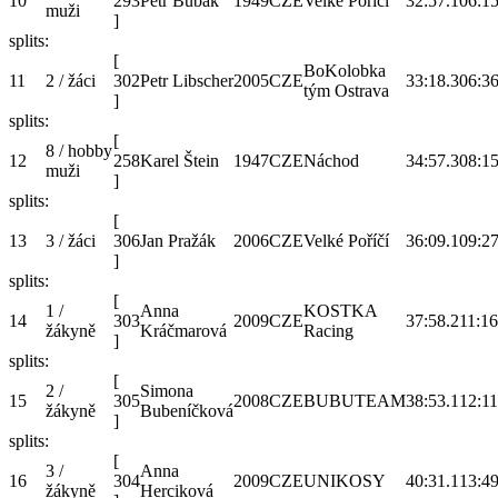
10
293
Petr Bubák
1949
CZE
Velké Poříčí
32:57.1
06:15
muži
]
splits:
[
BoKolobka
11
2 / žáci
302
Petr Libscher
2005
CZE
33:18.3
06:36
tým Ostrava
]
splits:
[
8 / hobby
12
258
Karel Štein
1947
CZE
Náchod
34:57.3
08:15
muži
]
splits:
[
13
3 / žáci
306
Jan Pražák
2006
CZE
Velké Poříčí
36:09.1
09:27
]
splits:
[
1 /
Anna
KOSTKA
14
303
2009
CZE
37:58.2
11:16
žákyně
Kráčmarová
Racing
]
splits:
[
2 /
Simona
15
305
2008
CZE
BUBUTEAM
38:53.1
12:11
žákyně
Bubeníčková
]
splits:
[
3 /
Anna
16
304
2009
CZE
UNIKOSY
40:31.1
13:49
žákyně
Herciková