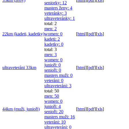
33km (ženy)
[
html
]
[
pdf
]
[
xls
]
seniorky
: 12
masters ženy
: 4
veteránky
: 3
ultraveteránky
: 1
total: 2
men
: 2
22km (kadeti, kadetky)
women
: 0
[
html
]
[
pdf
]
[
xls
]
kadeti
: 2
kadetky
: 0
total: 3
men
: 3
women
: 0
junioři
: 0
ultraveteráni 33km
[
html
]
[
pdf
]
[
xls
]
senioři
: 0
masters muži
: 0
veteráni
: 0
ultraveteráni
: 3
total: 50
men
: 50
women
: 0
junioři
: 4
44km (muži, junioři)
[
html
]
[
pdf
]
[
xls
]
senioři
: 20
masters muži
: 16
veteráni
: 10
ultraveteráni
: 0