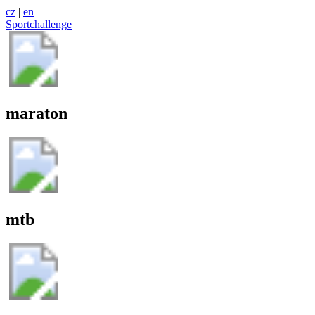
cz
|
en
Sportchallenge
maraton
mtb