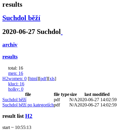
results
Suchdol běží
2020-06-27 Suchdol
archiv
results
total: 16
men
: 16
H2
women
: 0
[
html
]
[
pdf
]
[
xls
]
kluci
: 16
holky
: 0
file
file type
size
last modified
Suchdol běží
pdf
N/A
2020-06-27 14:02:59
Suchdol běží po kategoriích
pdf
N/A
2020-06-27 14:02:59
result list
H2
start ~ 10:55:13