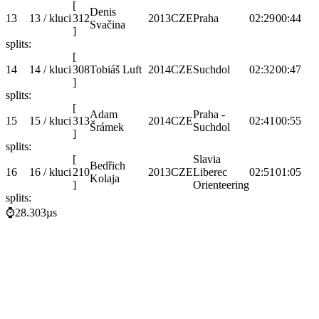
[
Denis
13
13 / kluci
312
2013
CZE
Praha
02:29
00:44
Svačina
]
splits:
[
14
14 / kluci
308
Tobiáš Luft
2014
CZE
Suchdol
02:32
00:47
]
splits:
[
Adam
Praha -
15
15 / kluci
313
2014
CZE
02:41
00:55
Šrámek
Suchdol
]
splits:
[
Slavia
Bedřich
16
16 / kluci
210
2013
CZE
Liberec
02:51
01:05
Kolaja
]
Orienteering
splits:
⌚28.303µs