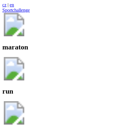
cz
|
en
Sportchallenge
maraton
run