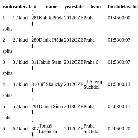
rank
rank/cat.
#
name
year
state
team
finish
delay
che
[
1
1 / kluci
281
Kubík Přáda
2012
CZE
Praha
01:45
00:00
]
splits:
[
2
2 / kluci
280
Daník Přáda
2012
CZE
Praha
01:53
00:07
]
splits:
[
3
3 / kluci
311
Jakub Stein
2012
CZE
Praha 6
01:53
00:07
]
splits:
[
TJ Slavoj
4
4 / kluci
310
Jiří Skalický
2012
CZE
01:58
00:13
Suchdol
]
splits:
[
5
5 / kluci
291
Daniel Šíma
2013
CZE
Praha
02:03
00:17
]
splits:
[
Tomáš
Praha
6
6 / kluci
307
2012
CZE
02:06
00:20
Lněnička
Suchdol
]