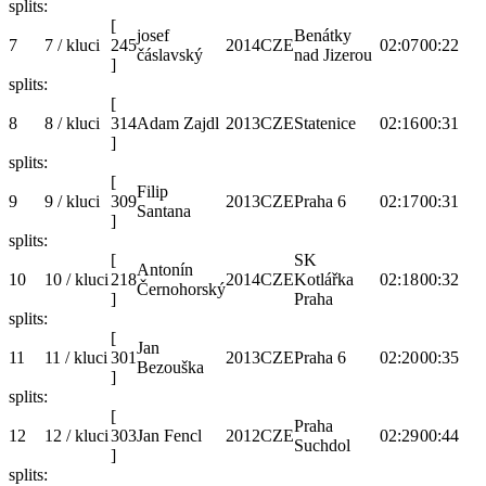
splits:
[
josef
Benátky
7
7 / kluci
245
2014
CZE
02:07
00:22
čáslavský
nad Jizerou
]
splits:
[
8
8 / kluci
314
Adam Zajdl
2013
CZE
Statenice
02:16
00:31
]
splits:
[
Filip
9
9 / kluci
309
2013
CZE
Praha 6
02:17
00:31
Santana
]
splits:
[
SK
Antonín
10
10 / kluci
218
2014
CZE
Kotlářka
02:18
00:32
Černohorský
]
Praha
splits:
[
Jan
11
11 / kluci
301
2013
CZE
Praha 6
02:20
00:35
Bezouška
]
splits:
[
Praha
12
12 / kluci
303
Jan Fencl
2012
CZE
02:29
00:44
Suchdol
]
splits: