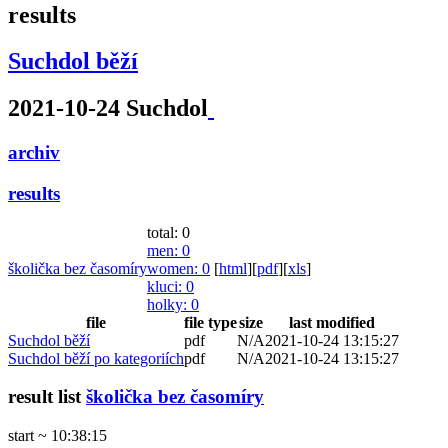
results
Suchdol běží
2021-10-24 Suchdol
archiv
results
total: 0
men
: 0
školička bez časomíry
women
: 0
[
html
]
[
pdf
]
[
xls
]
kluci
: 0
holky
: 0
file
file type
size
last modified
Suchdol běží
pdf
N/A
2021-10-24 13:15:27
Suchdol běží po kategoriích
pdf
N/A
2021-10-24 13:15:27
result list
školička bez časomíry
start ~ 10:38:15