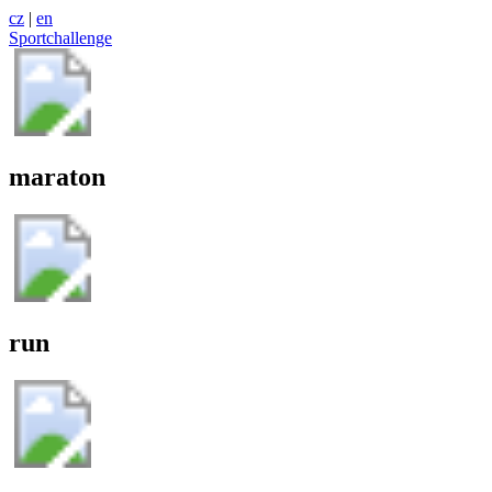
cz
|
en
Sportchallenge
maraton
run