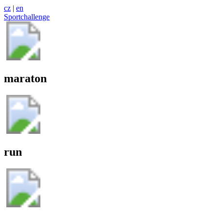
cz
|
en
Sportchallenge
maraton
run