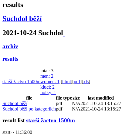
results
Suchdol běží
2021-10-24 Suchdol
archiv
results
total: 3
men
: 2
starší žactvo 1500m
women
: 1
[
html
]
[
pdf
]
[
xls
]
kluci
: 2
holky
: 1
file
file type
size
last modified
Suchdol běží
pdf
N/A
2021-10-24 13:15:27
Suchdol běží po kategoriích
pdf
N/A
2021-10-24 13:15:27
result list
starší žactvo 1500m
start ~ 11:36:00