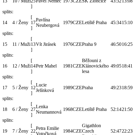
13
10 / Muži
25
Pavel Němec
1973
CZE
SK Zlončice
43:32
13:08
]
splits:
[
Pavlína
14
4 / Ženy
17
1979
CZE
Letiště Praha
45:34
15:10
Neubergová
]
splits:
[
15
11 / Muži
13
Vít Jirásek
1976
CZE
Praha 9
46:50
16:25
]
splits:
[
Běžouni z
16
12 / Muži
14
Petr Mahel
1981
CZE
Klánovického
49:05
18:41
]
lesa
splits:
[
Lucie
17
5 / Ženy
12
1989
CZE
Praha
49:23
18:59
Jelínková
]
splits:
[
Lenka
18
6 / Ženy
27
1968
CZE
Letiště Praha
52:14
21:50
Neumannová
]
splits:
[
Gigathlon
Petra Emilie
19
7 / Ženy
22
1984
CZE
Czech
52:47
22:23
Votočková