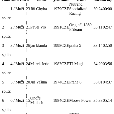
[
Nutrend
1
1 / Muži
23
Jiří Chyba
1979
CZE
Specialized
30:24
00:00
]
Racing
splits:
[
Originál 1869
2
2 / Muži
21
Pavel Vlk
1991
CZE
33:11
02:47
Příbram
]
splits:
[
3
3 / Muži
26
jan klauda
1998
CZE
praha 5
33:14
02:50
]
splits:
[
4
4 / Muži
24
Marek Jerie
1983
CZE
TJ Magla
34:20
03:56
]
splits:
[
5
5 / Muži
20
Jiří Vašina
1974
CZE
Praha 6
35:01
04:37
]
splits:
[
Ondřej
6
6 / Muži
15
1984
CZE
Moose Power
35:38
05:14
Matlach
]
splits: