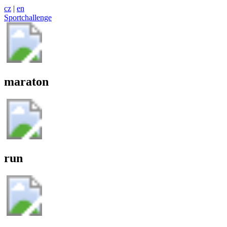
cz
|
en
Sportchallenge
maraton
run