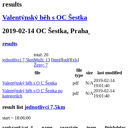
results
Valentýnský běh s OC Šestka
2019-02-14 OC Šestka, Praha
results
total: 20
jednotlivci 7,5km
Muži
: 13
[
html
]
[
pdf
]
[
xls
]
Ženy
: 7
file
file
size
last modified
type
2019-02-14
Valentýnský běh s O C Šestka
pdf
N/A
19:01:40
Valentýnský běh s O C Šestka po
2019-02-14
pdf
N/A
kategoriích
19:01:40
result list
jednotlivci 7,5km
start ~ 18:06:00
rank
rank/cat.
#
name
year
state
team
finish
delay