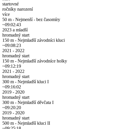
startovné
ročníky narození
více
50 m - Nejmenší - bez časomíry
~09:02:43
2023 a mladší
hromadný start
150 m - Nejmladší závodníci kluci
~09:08:23
2021 - 2022
hromadný start
150 m - Nejmladší závodníce holky
~09:12:19
2021 - 2022
hromadný start
300 m - Nejmladší kluci I
~09:16:02
2019 - 2020
hromadný start
300 m - Nejmladší děvčata I
~09:20:20
2019 - 2020
hromadný start
500 m - Nejmladší kluci II
~09:25:18