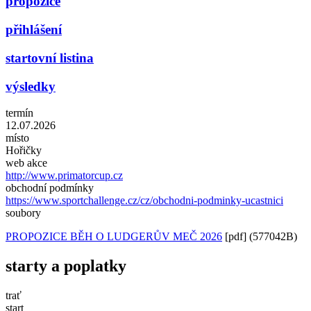
propozice
přihlášení
startovní listina
výsledky
termín
12.07.2026
místo
Hořičky
web akce
http://www.primatorcup.cz
obchodní podmínky
https://www.sportchallenge.cz/cz/obchodni-podminky-ucastnici
soubory
PROPOZICE BĚH O LUDGERŮV MEČ 2026
[pdf] (577042B)
starty a poplatky
trať
start