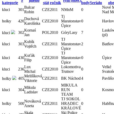
#
jméno
tým (obec)
kategorie
stát
ročník
bodySerialu
obe
Balcar
Nové M
kluci
301
CZE
2011
NMnM
0
Robin
Nad Me
Tj
Duchová
holky
420
CZE
2010
Maratonstav
0
Havlov
Karolínka
Úpice
Kornaś
Laskó
302
POL
2010
GóryLasy
7
kluci
Jan
(pl)
TJ
Kubík
kluci
303
CZE
2011
Maratonstav
2
Batňov
Vojtěch
Úpice
TJ
Kuťák
kluci
430
CZE
2010
Maratonstav
0
Úpice
Filip
Úpice
Lux
Lokomotiva
Velké
kluci
236
CZE
2010
0
Michal
Trutnov
Svatoń
Melišíková
405
CZE
2011
BK Náchod
4
Pavliš
holky
Viktorie
MIKULA
Mikula
kluci
304
CZE
2010
RUN
0
Kosmo
Ladislav
TEAM
TJ SOKOL
Nováková
holky
500
CZE
2011
HRADEC
0
Habřin
Aneta
KRÁLOVÉ
Skala
Ski Police