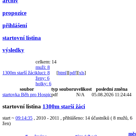
archiv
propozice
přihlášení
startovní listina
výsledky
celkem: 14
muži
: 8
1300m starší žáci
kluci
: 8
[
html
]
[
pdf
]
[
xls
]
ženy
: 6
holky
: 6
soubor
typ souboru
velikost
poslední změna
startovka Běh pro Hospic
pdf
N/A
05.08.2026 11:24:44
startovní listina
1300m starší žáci
start ~
09:14:35
, 2010 - 2011
,
přihlášeno: 14 účastníků
(
8 mužů
,
6
žen
)
měs