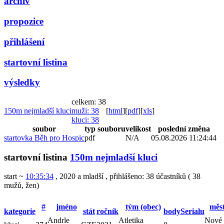
archiv
propozice
přihlášení
startovní listina
výsledky
celkem: 38
150m nejmladší kluci
muži
: 38
[
html
]
[
pdf
]
[
xls
]
kluci
: 38
soubor
typ souboru
velikost
poslední změna
startovka Běh pro Hospic
pdf
N/A
05.08.2026 11:24:44
startovní listina
150m nejmladší kluci
start ~
10:35:34
, 2020 a mladší
,
přihlášeno: 38 účastníků
(
38
mužů
,
žen
)
#
jméno
tým (obec)
měst
kategorie
stát
ročník
bodySerialu
Andrle
Atletika
Nové 