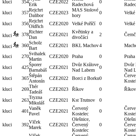
kluci
354
CZE
2022
0
Erik
Radechová
Rade
Rejchrt
MAS Stolové
kluci
357
CZE
2023
0
Velké 
Dalibor
hory
Rejchrt
kluci
356
CZE
2020
Velké Poříčí
0
Velké 
Oldřich
Richter
Květinky a
378
CZE
2021
2
Černč
kluci
Dan
divočáci
Scholz
360
CZE
2021
BKL Machov
4
Mach
kluci
Bart
Svihalek
kluci
270
CZE
2020
Praha
0
Praha
Martin
Šporer
Dvůr Králove
Dvůr 
kluci
425
CZE
2021
0
Barnabáš
Nad Labem
Nad 
Štěpán
Červe
kluci
365
CZE
2022
Borci z Borku
0
Antonín
Koste
Thér
kluci
269
CZE
2023
Říkov
0
Říkov
Tadeáš
Tryzna
kluci
263
CZE
2021
Kst Trutnov
0
Mikuláš
Vaněk
Červený
Červe
kluci
401
CZE
2021
0
Pavel
Kostelec
Koste
Olešnice,
Olešn
Vlček
kluci
392
CZE
2021
Červený
0
Červe
Marek
Kostelec
Koste
Vlček
Červený
Červe