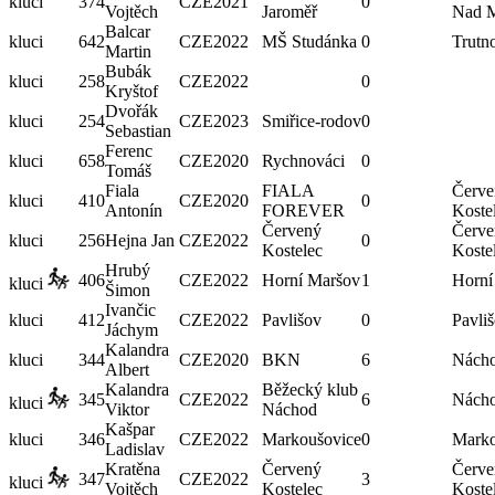
kluci
374
CZE
2021
0
Vojtěch
Jaroměř
Nad M
Balcar
kluci
642
CZE
2022
MŠ Studánka
0
Trutn
Martin
Bubák
kluci
258
CZE
2022
0
Kryštof
Dvořák
kluci
254
CZE
2023
Smiřice-rodov
0
Sebastian
Ferenc
kluci
658
CZE
2020
Rychnováci
0
Tomáš
Fiala
FIALA
Červe
kluci
410
CZE
2020
0
Antonín
FOREVER
Koste
Červený
Červe
kluci
256
Hejna Jan
CZE
2022
0
Kostelec
Koste
Hrubý
406
CZE
2022
Horní Maršov
1
Horní
kluci
Šimon
Ivančic
kluci
412
CZE
2022
Pavlišov
0
Pavli
Jáchym
Kalandra
kluci
344
CZE
2020
BKN
6
Nách
Albert
Kalandra
Běžecký klub
345
CZE
2022
6
Nách
kluci
Viktor
Náchod
Kašpar
kluci
346
CZE
2022
Markoušovice
0
Marko
Ladislav
Kratěna
Červený
Červe
347
CZE
2022
3
kluci
Vojtěch
Kostelec
Koste