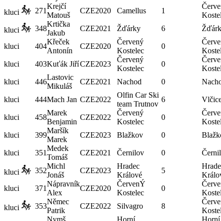
Krejčí
Červe
271
CZE
2020
Camellus
1
kluci
Matouš
Koste
Krtička
348
CZE
2021
Žďárky
6
Žďár
kluci
Jakub
Křeček
Červený
Červe
kluci
404
CZE
2020
0
Antonín
Kostelec
Koste
Červený
Červe
kluci
403
Kuťák Jiří
CZE
2023
0
Kostelec
Koste
Lastovic
kluci
446
CZE
2021
Nachod
0
Nach
Mikuláš
Olfin Car Ski
kluci
444
Mach Jan
CZE
2022
6
Vlčic
team Trutnov
Marek
Červený
Červe
kluci
458
CZE
2022
0
Benjamin
Kostelec
Koste
Maršík
kluci
399
CZE
2023
Blažkov
0
Blažk
Marek
Medek
kluci
351
CZE
2021
Černilov
0
Černi
Tomáš
Michl
Hradec
Hrade
352
CZE
2023
5
kluci
Jonáš
Králové
Králo
Nápravník
ČervenÝ
Červ
kluci
371
CZE
2020
0
Alex
Kostelec
Koste
Němec
Červe
353
CZE
2022
Silvagro
8
kluci
Patrik
Koste
Nymš
Horní
Horní