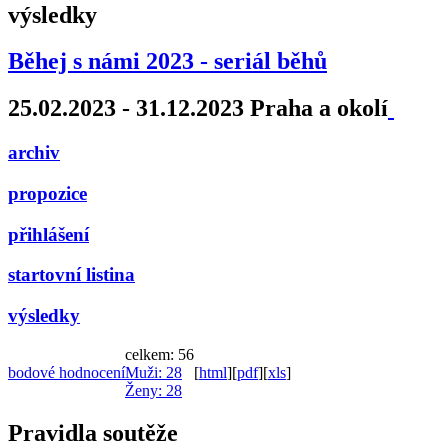
výsledky
Běhej s námi 2023 - seriál běhů
25.02.2023 - 31.12.2023 Praha a okolí
archiv
propozice
přihlášení
startovní listina
výsledky
celkem: 56
bodové hodnocení
Muži
: 28
[
html
]
[
pdf
]
[
xls
]
Ženy
: 28
Pravidla soutěže