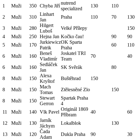
nutrend
1
Muži
350
Chyba Jiří
130
110
specialized
Linhart
2
Muži
310
Praha
110
70
130
Jan
Hilgert
3
Muži
280
Velké Přílepy
150
Luboš
4
Muži
250
Hejna Jan
Kočko čau!
90
90
Jurkiewicz
OK Sparta
5
Muži
170
60
110
Patrik
Praha
Beneš
Joskatel TRI
6
Muži
160
70
40
Vladimír
Team
Sedláček
6
Muži
160
SK Svěrák
80
Jan
Alexa
8
Muži
150
Buštěhrad
150
Kryštof
Mach
8
Muži
150
Ztělesněné Zlo
150
Tomas
Stewart
Spartak Praha
8
Muži
150
Gerron
4
Originál 1869
11
Muži
140
Vlk Pavel
40
60
Příbram
Jarník
12
Muži
130
Lokalblok
130
Jáchym
Čada
13
Muži
120
Dukla Praha
90
30
Adam