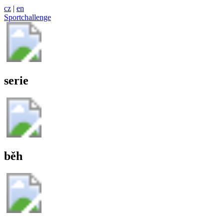
cz
|
en
Sportchallenge
serie
běh