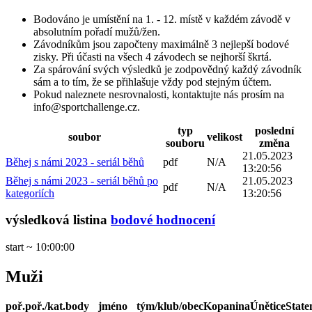
Bodováno je umístění na 1. - 12. místě v každém závodě v
absolutním pořadí mužů/žen.
Závodníkům jsou započteny maximálně 3 nejlepší bodové
zisky. Při účasti na všech 4 závodech se nejhorší škrtá.
Za spárování svých výsledků je zodpovědný každý závodník
sám a to tím, že se přihlašuje vždy pod stejným účtem.
Pokud naleznete nesrovnalosti, kontaktujte nás prosím na
info@sportchallenge.cz.
typ
poslední
soubor
velikost
souboru
změna
21.05.2023
Běhej s námi 2023 - seriál běhů
pdf
N/A
13:20:56
Běhej s námi 2023 - seriál běhů po
21.05.2023
pdf
N/A
kategoriích
13:20:56
výsledková listina
bodové hodnocení
start ~ 10:00:00
Muži
poř.
poř./kat.
body
jméno
tým/klub/obec
Kopanina
Únětice
State