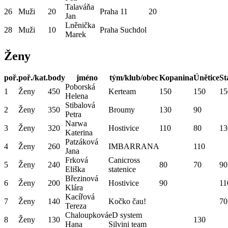
Talaváňa
26
Muži
20
Praha 11
20
Jan
Lněnička
28
Muži
10
Praha Suchdol
Marek
Ženy
poř.
poř./kat.
body
jméno
tým/klub/obec
Kopanina
Únětice
St
Poborská
1
Ženy
450
Kerteam
150
150
15
Helena
Stibalová
2
Ženy
350
Broumy
130
90
Petra
Narwa
3
Ženy
320
Hostivice
110
80
13
Katerina
Patzáková
4
Ženy
260
IMBARRANA
110
Jana
Frková
Canicross
5
Ženy
240
80
70
90
Eliška
statenice
Březinová
6
Ženy
200
Hostivice
90
11
Klára
Kacířová
7
Ženy
140
Kočko čau!
70
Tereza
Chaloupková
eD system
8
Ženy
130
130
Hana
Silvini team