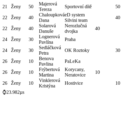
Majerová
21
Ženy
50
Sportovní dítě
50
Tereza
Chaloupková
eD system
22
Ženy
40
40
Dana
Silvini team
Solarová
Nerozlučná
22
Ženy
40
40
Danuše
dvojka
Lognerová
24
Ženy
30
Praha
Pavlína
Sedláčková
24
Ženy
30
OK Roztoky
30
Petra
Benova
26
Ženy
10
PaLeKa
Pavlina
Frýbertová
Korycany,
26
Ženy
10
10
Martina
Neratovice
Vinklerová
26
Ženy
10
Hostivice
10
Kristýna
⌚23.982µs