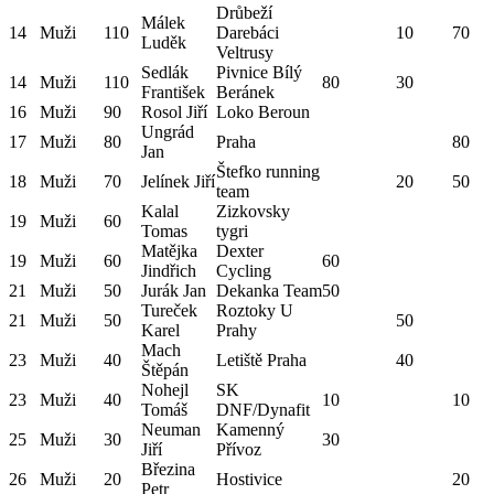
Drůbeží
Málek
14
Muži
110
Darebáci
10
70
Luděk
Veltrusy
Sedlák
Pivnice Bílý
14
Muži
110
80
30
František
Beránek
16
Muži
90
Rosol Jiří
Loko Beroun
Ungrád
17
Muži
80
Praha
80
Jan
Štefko running
18
Muži
70
Jelínek Jiří
20
50
team
Kalal
Zizkovsky
19
Muži
60
Tomas
tygri
Matějka
Dexter
19
Muži
60
60
Jindřich
Cycling
21
Muži
50
Jurák Jan
Dekanka Team
50
Tureček
Roztoky U
21
Muži
50
50
Karel
Prahy
Mach
23
Muži
40
Letiště Praha
40
Štěpán
Nohejl
SK
23
Muži
40
10
10
Tomáš
DNF/Dynafit
Neuman
Kamenný
25
Muži
30
30
Jiří
Přívoz
Březina
26
Muži
20
Hostivice
20
Petr