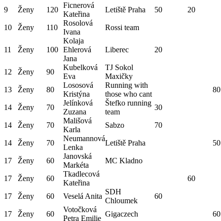
Ficnerová
9
Ženy
120
Letiště Praha
50
20
Kateřina
Rosolová
10
Ženy
110
Rossi team
Ivana
Kolaja
11
Ženy
100
Ehlerová
Liberec
20
Jana
Kubelková
TJ Sokol
12
Ženy
90
Eva
Maxičky
Lososová
Running with
13
Ženy
80
80
Kristýna
those who cant
Jelínková
Štefko running
14
Ženy
70
30
Zuzana
team
Mališová
14
Ženy
70
Sabzo
70
Karla
Neumannová
14
Ženy
70
Letiště Praha
50
Lenka
Janovská
17
Ženy
60
MC Kladno
Markéta
Tkadlecová
17
Ženy
60
60
Kateřina
SDH
17
Ženy
60
Veselá Anita
60
Chloumek
Votočková
17
Ženy
60
Gigaczech
60
Petra Emilie