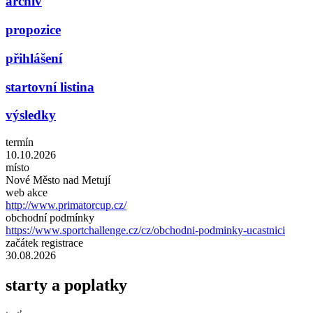
archiv
propozice
přihlášení
startovní listina
výsledky
termín
10.10.2026
místo
Nové Město nad Metují
web akce
http://www.primatorcup.cz/
obchodní podmínky
https://www.sportchallenge.cz/cz/obchodni-podminky-ucastnici
začátek registrace
30.08.2026
starty a poplatky