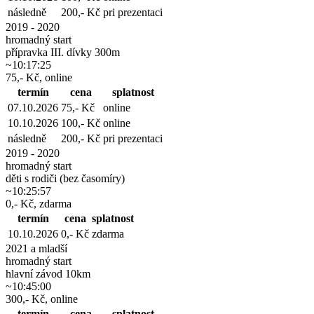
následně
200,- Kč
pri prezentaci
2019 - 2020
hromadný start
přípravka III. dívky 300m
~10:17:25
75,- Kč, online
termín
cena
splatnost
07.10.2026
75,- Kč
online
10.10.2026
100,- Kč
online
následně
200,- Kč
pri prezentaci
2019 - 2020
hromadný start
děti s rodiči (bez časomíry)
~10:25:57
0,- Kč, zdarma
termín
cena
splatnost
10.10.2026
0,- Kč
zdarma
2021 a mladší
hromadný start
hlavní závod 10km
~10:45:00
300,- Kč, online
termín
cena
splatnost