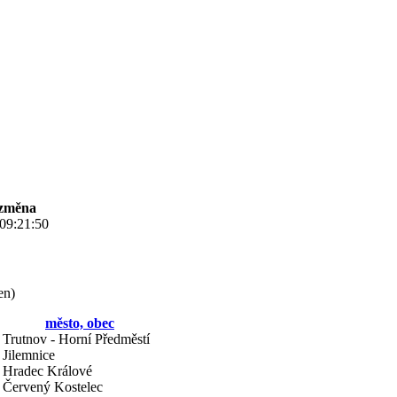
 změna
09:21:50
en
)
město, obec
Trutnov - Horní Předměstí
Jilemnice
Hradec Králové
Červený Kostelec