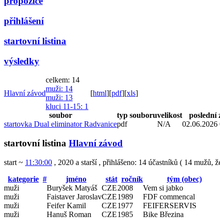
propozice
přihlášení
startovní listina
výsledky
celkem: 14
muži
: 14
Hlavní závod
[
html
]
[
pdf
]
[
xls
]
muži
: 13
kluci 11-15
: 1
soubor
typ souboru
velikost
poslední
startovka Dual eliminator Radvanice
pdf
N/A
02.06.2026 
startovní listina
Hlavní závod
start ~
11:30:00
, 2020 a starší
,
přihlášeno: 14 účastníků
(
14 mužů
,
ž
kategorie
#
jméno
stát
ročník
tým (obec)
muži
Buryšek Matyáš
CZE
2008
Vem si jabko
muži
Faistaver Jaroslav
CZE
1989
FDF commencal
muži
Feifer Kamil
CZE
1977
FEIFERSERVIS
muži
Hanuš Roman
CZE
1985
Bike Březina