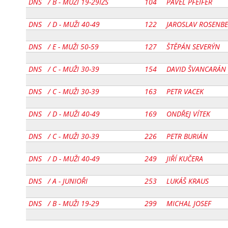
DNS
/ B - MUŽI 19-29IZS
[
104
]
PAVEL PFEIFER
DNS
/ D - MUŽI 40-49
[
122
]
JAROSLAV ROSENB
DNS
/ E - MUŽI 50-59
[
127
]
ŠTĚPÁN SEVERÝN
DNS
/ C - MUŽI 30-39
[
154
]
DAVID ŠVANCARÁN
DNS
/ C - MUŽI 30-39
[
163
]
PETR VACEK
DNS
/ D - MUŽI 40-49
[
169
]
ONDŘEJ VÍTEK
DNS
/ C - MUŽI 30-39
[
226
]
PETR BURIÁN
DNS
/ D - MUŽI 40-49
[
249
]
JIŘÍ KUČERA
DNS
/ A - JUNIOŘI
[
253
]
LUKÁŠ KRAUS
DNS
/ B - MUŽI 19-29
[
299
]
MICHAL JOSEF