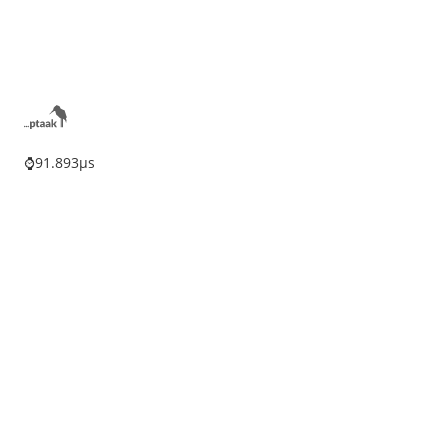
⌚91.893µs