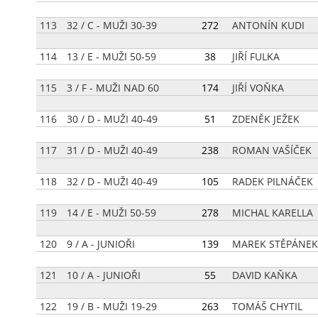
113
32 / C - MUŽI 30-39
[
272
]
ANTONÍN KUDI
114
13 / E - MUŽI 50-59
[
38
]
JIŘÍ FULKA
115
3 / F - MUŽI NAD 60
[
174
]
JIŘÍ VOŇKA
116
30 / D - MUŽI 40-49
[
51
]
ZDENĚK JEŽEK
117
31 / D - MUŽI 40-49
[
238
]
ROMAN VAŠÍČEK
118
32 / D - MUŽI 40-49
[
105
]
RADEK PILNÁČEK
119
14 / E - MUŽI 50-59
[
278
]
MICHAL KARELLA
120
9 / A - JUNIOŘI
[
139
]
MAREK STĚPÁNEK
121
10 / A - JUNIOŘI
[
55
]
DAVID KAŇKA
122
19 / B - MUŽI 19-29
[
263
]
TOMÁŠ CHYTIL