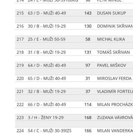
215
63 / D - MUŽI 40-49
[
143
]
DUSAN SUKUP
216
30 / B - MUŽI 19-29
[
130
]
DOMINIK SKŘIVA
217
25 / E - MUŽI 50-59
[
58
]
MICHAL KLIKA
218
31 / B - MUŽI 19-29
[
131
]
TOMÁŠ SKŘIVAN
219
64 / D - MUŽI 40-49
[
97
]
PAVEL MIŠKOV
220
65 / D - MUŽI 40-49
[
31
]
MIROSLAV FERDA
221
32 / B - MUŽI 19-29
[
37
]
VLADIMÍR FORTEL
222
66 / D - MUŽI 40-49
[
114
]
MILAN PROCHÁZ
223
3 / H - ŽENY 19-29
[
168
]
ZUZANA VÁVROVÁ
224
54 / C - MUŽI 30-39IZS
[
166
]
MILAN VANDERKA