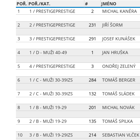
POŘ.
POŘ./KAT.
#
JMÉNO
1
1 / PRESTIGEPRESTIGE
[
2
]
MICHAL KANĚRA
2
2 / PRESTIGEPRESTIGE
[
231
]
JIŘÍ ŠORM
3
3 / PRESTIGEPRESTIGE
[
291
]
JOSEF KUNÁŠEK
4
1 / D - MUŽI 40-49
[
1
]
JAN HRUŠKA
5
4 / PRESTIGEPRESTIGE
[
3
]
ONDŘEJ ZELENÝ
6
1 / C - MUŽI 30-39IZS
[
284
]
TOMÁŠ BERGER
7
2 / C - MUŽI 30-39IZS
[
132
]
TOMÁŠ SLÁDEK
8
1 / B - MUŽI 19-29
[
201
]
MICHAL NOVÁK
9
2 / B - MUŽI 19-29
[
135
]
TOMÁŠ SPILKA
10
3 / B - MUŽI 19-29IZS
[
214
]
SEBASTIAN VLČEK