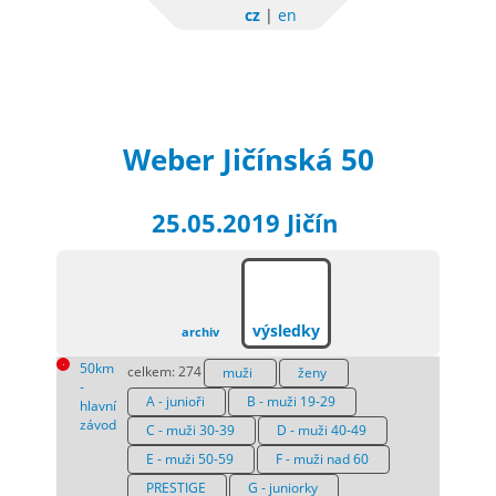
cz
|
en
Sportchallenge
Weber Jičínská 50
25.05.2019 Jičín
výsledky
archiv
50km
celkem: 274
muži
ženy
-
A - junioři
B - muži 19-29
hlavní
závod
C - muži 30-39
D - muži 40-49
E - muži 50-59
F - muži nad 60
PRESTIGE
G - juniorky