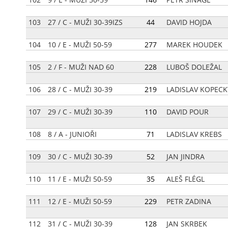
103
27 / C - MUŽI 30-39IZS
[
44
]
DAVID HOJDA
104
10 / E - MUŽI 50-59
[
277
]
MAREK HOUDEK
105
2 / F - MUŽI NAD 60
[
228
]
LUBOŠ DOLEŽAL
106
28 / C - MUŽI 30-39
[
219
]
LADISLAV KOPECK
107
29 / C - MUŽI 30-39
[
110
]
DAVID POUR
108
8 / A - JUNIOŘI
[
71
]
LADISLAV KREBS
109
30 / C - MUŽI 30-39
[
52
]
JAN JINDRA
110
11 / E - MUŽI 50-59
[
35
]
ALEŠ FLÉGL
111
12 / E - MUŽI 50-59
[
229
]
PETR ZADINA
112
31 / C - MUŽI 30-39
[
128
]
JAN SKRBEK