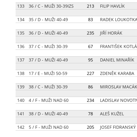
133
36 / C - MUŽI 30-39IZS
[
213
]
FILIP HAVLÍK
134
35 / D - MUŽI 40-49
[
83
]
RADEK LOUKOTK
135
36 / D - MUŽI 40-49
[
235
]
JIŘÍ HORÁK
136
37 / C - MUŽI 30-39
[
67
]
FRANTIŠEK KOTL
137
37 / D - MUŽI 40-49
[
95
]
DANIEL MINAŘÍK
138
17 / E - MUŽI 50-59
[
227
]
ZDENĚK KARABA
139
38 / C - MUŽI 30-39
[
86
]
MIROSLAV MACÁ
140
4 / F - MUŽI NAD 60
[
234
]
LADISLAV NOVOT
141
38 / D - MUŽI 40-49
[
78
]
ALEŠ KUŽEL
142
5 / F - MUŽI NAD 60
[
205
]
JOSEF FIDRANSKÝ