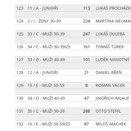
123
11 / A - JUNIOŘI
[
113
]
LUKÁŠ PROCHÁZK
124
2 / I - ŽENY 30-39
[
224
]
MARTINA NEUMA
125
33 / C - MUŽI 30-39
[
247
]
LUKÁŠ DULEBA
126
34 / C - MUŽI 30-39IZS
[
161
]
TOMÁŠ TUREK
127
33 / D - MUŽI 40-49
[
101
]
LUDĚK NOVOTNÝ
128
12 / A - JUNIOŘI
[
21
]
DANIEL BŘEŇ
129
15 / E - MUŽI 50-59
[
8
]
ROMAN VACEK
130
34 / D - MUŽI 40-49
[
47
]
JINDŘICH IMLAUF
131
35 / C - MUŽI 30-39
[
288
]
OTTO STEFFL
132
16 / E - MUŽI 50-59IZS
[
87
]
MILOŠ MACHEK