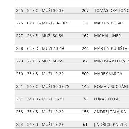
225
55 / C - MUŽI 30-39
[
267
]
TOMÁŠ DRAHOŇO
226
67 / D - MUŽI 40-49IZS
[
15
]
MARTIN BOSÁK
227
26 / E - MUŽI 50-59
[
162
]
MICHAL UHER
228
68 / D - MUŽI 40-49
[
246
]
MARTIN KUBIŠTA
229
27 / E - MUŽI 50-59
[
82
]
MIROSLAV LOKVE
230
33 / B - MUŽI 19-29
[
300
]
MAREK VARGA
231
56 / C - MUŽI 30-39IZS
[
142
]
ROMAN SUCHÁN
231
34 / B - MUŽI 19-29
[
34
]
LUKÁŠ FLÉGL
233
35 / B - MUŽI 19-29
[
156
]
ANDREJ TALAJKA
234
36 / B - MUŽI 19-29
[
61
]
JINDŘICH KNÍŽEK