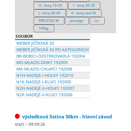
H - ženy 19-29
I - ženy 30-39
J - ženy 40-49
K - ženy nad 50
PRESTIGE-W
prestige
izs
100kg
SOUBOR
WEBER JIČÍNSKÁ 50
WEBER JIČÍNSKÁ 50 PO KATEGORIÍCH
BB-BOBICI-ODSTRKOVADLA 192004
MD-MLADSI-DIVKY 192009
MK-MLADSI-CHLAPCI 192008
N1H-NADEJE-I-HOLKY 192010
N1K-NADEJE-I-KLUCI 192005
N2H-NADEJE-II-HOLKY 192007
N2K-NADEJE-II-KLUCI 192006
výsledková listina
50km - hlavní závod
start ~ 09:59:26