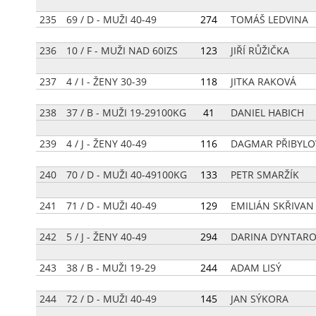
235
69 / D - MUŽI 40-49
[
274
]
TOMÁŠ LEDVINA
236
10 / F - MUŽI NAD 60IZS
[
123
]
JIŘÍ RŮŽIČKA
237
4 / I - ŽENY 30-39
[
118
]
JITKA RAKOVÁ
238
37 / B - MUŽI 19-29100KG
[
41
]
DANIEL HABICH
239
4 / J - ŽENY 40-49
[
116
]
DAGMAR PŘIBYLO
240
70 / D - MUŽI 40-49100KG
[
133
]
PETR SMARŽÍK
241
71 / D - MUŽI 40-49
[
129
]
EMILIÁN SKŘIVAN
242
5 / J - ŽENY 40-49
[
294
]
DARINA DYNTAR
243
38 / B - MUŽI 19-29
[
244
]
ADAM LISÝ
244
72 / D - MUŽI 40-49
[
145
]
JAN SÝKORA