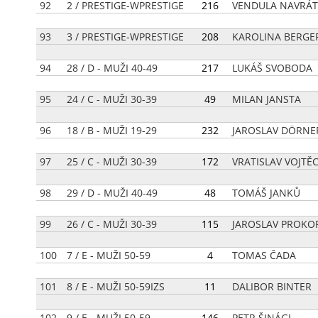
92
2 / PRESTIGE-WPRESTIGE
[
216
]
VENDULA NAVRÁT
93
3 / PRESTIGE-WPRESTIGE
[
208
]
KAROLINA BERGE
94
28 / D - MUŽI 40-49
[
217
]
LUKÁŠ SVOBODA
95
24 / C - MUŽI 30-39
[
49
]
MILAN JANSTA
96
18 / B - MUŽI 19-29
[
232
]
JAROSLAV DÖRNE
97
25 / C - MUŽI 30-39
[
172
]
VRATISLAV VOJTĚ
98
29 / D - MUŽI 40-49
[
48
]
TOMÁŠ JANKŮ
99
26 / C - MUŽI 30-39
[
115
]
JAROSLAV PROKO
100
7 / E - MUŽI 50-59
[
4
]
TOMAS ČADA
101
8 / E - MUŽI 50-59IZS
[
11
]
DALIBOR BINTER
102
9 / E - MUŽI 50-59
[
146
]
PETR ŠINÁGL