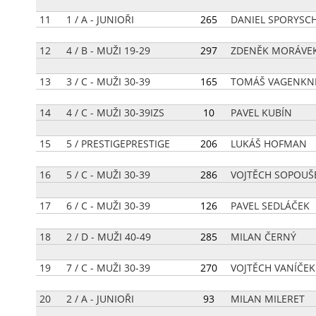
11
1 / A - JUNIOŘI
[
265
]
DANIEL SPORYSC
12
4 / B - MUŽI 19-29
[
297
]
ZDENĚK MORÁVE
13
3 / C - MUŽI 30-39
[
165
]
TOMÁŠ VAGENKN
14
4 / C - MUŽI 30-39IZS
[
10
]
PAVEL KUBÍN
15
5 / PRESTIGEPRESTIGE
[
206
]
LUKÁŠ HOFMAN
16
5 / C - MUŽI 30-39
[
286
]
VOJTĚCH SOPOUŠ
17
6 / C - MUŽI 30-39
[
126
]
PAVEL SEDLÁČEK
18
2 / D - MUŽI 40-49
[
285
]
MILAN ČERNÝ
19
7 / C - MUŽI 30-39
[
270
]
VOJTĚCH VANÍČEK
20
2 / A - JUNIOŘI
[
93
]
MILAN MILERET