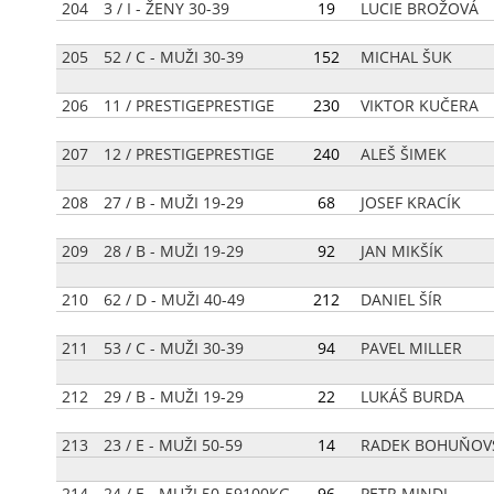
204
3 / I - ŽENY 30-39
[
19
]
LUCIE BROŽOVÁ
205
52 / C - MUŽI 30-39
[
152
]
MICHAL ŠUK
206
11 / PRESTIGEPRESTIGE
[
230
]
VIKTOR KUČERA
207
12 / PRESTIGEPRESTIGE
[
240
]
ALEŠ ŠIMEK
208
27 / B - MUŽI 19-29
[
68
]
JOSEF KRACÍK
209
28 / B - MUŽI 19-29
[
92
]
JAN MIKŠÍK
210
62 / D - MUŽI 40-49
[
212
]
DANIEL ŠÍR
211
53 / C - MUŽI 30-39
[
94
]
PAVEL MILLER
212
29 / B - MUŽI 19-29
[
22
]
LUKÁŠ BURDA
213
23 / E - MUŽI 50-59
[
14
]
RADEK BOHUŇOV
214
24 / E - MUŽI 50-59100KG
[
96
]
PETR MINDL