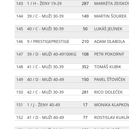
143
1 / H - ŽENY 19-29
[
287
]
MARKÉTA ZEISKO
144
39 / C - MUŽI 30-39
[
149
]
MARTIN ŠOUREK
145
40 / C - MUŽI 30-39
[
50
]
LUKÁŠ JELÍNEK
146
9 / PRESTIGEPRESTIGE
[
210
]
ADAM DLABOLA
147
39 / D - MUŽI 40-49100KG
[
108
]
PETR POKORNÝ
148
41 / C - MUŽI 30-39
[
352
]
TOMÁŠ KUBIK
149
40 / D - MUŽI 40-49
[
150
]
PAVEL ŠŤOVÍČEK
150
42 / C - MUŽI 30-39
[
281
]
RICO DOLEČEK
151
1 / J - ŽENY 40-49
[
17
]
MONIKA KLAPKO
152
41 / D - MUŽI 40-49
[
77
]
ROSTISLAV KUKLÍ