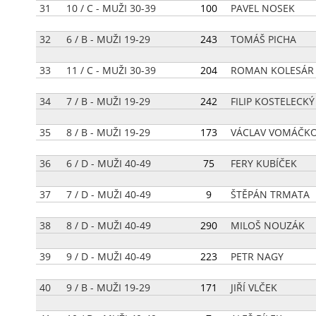
31
10 / C - MUŽI 30-39
[
100
]
PAVEL NOSEK
32
6 / B - MUŽI 19-29
[
243
]
TOMÁŠ PICHA
33
11 / C - MUŽI 30-39
[
204
]
ROMAN KOLESÁR
34
7 / B - MUŽI 19-29
[
242
]
FILIP KOSTELECKÝ
35
8 / B - MUŽI 19-29
[
173
]
VÁCLAV VOMÁČK
36
6 / D - MUŽI 40-49
[
75
]
FERY KUBÍČEK
37
7 / D - MUŽI 40-49
[
9
]
ŠTĚPÁN TRMATA
38
8 / D - MUŽI 40-49
[
290
]
MILOŠ NOUZÁK
39
9 / D - MUŽI 40-49
[
223
]
PETR NAGY
40
9 / B - MUŽI 19-29
[
171
]
JIŘÍ VLČEK