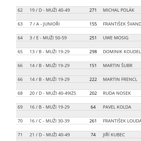
62
19 / D - MUŽI 40-49
[
271
]
MICHAL POLÁK
63
7 / A - JUNIOŘI
[
155
]
FRANTIŠEK ŠVAND
64
3 / E - MUŽI 50-59
[
251
]
UWE MOSIG
65
13 / B - MUŽI 19-29
[
298
]
DOMINIK KOUDE
66
14 / B - MUŽI 19-29
[
151
]
MARTIN ŠUBR
66
14 / B - MUŽI 19-29
[
222
]
MARTIN FRENCL
68
20 / D - MUŽI 40-49IZS
[
202
]
RUDA NOSEK
69
16 / B - MUŽI 19-29
[
64
]
PAVEL KOLDA
70
16 / C - MUŽI 30-39
[
261
]
FRANTIŠEK LOUD
71
21 / D - MUŽI 40-49
[
74
]
JIŘÍ KUBEC