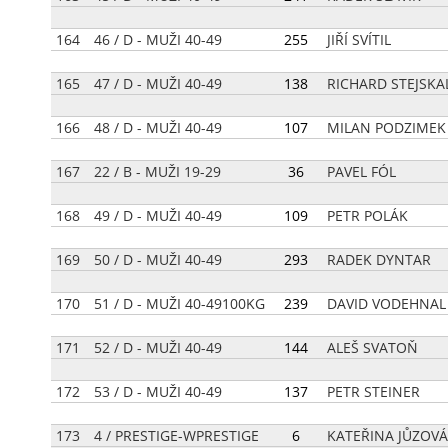
164
46 / D - MUŽI 40-49
[
255
]
JIŘÍ SVÍTIL
165
47 / D - MUŽI 40-49
[
138
]
RICHARD STEJSKA
166
48 / D - MUŽI 40-49
[
107
]
MILAN PODZIMEK
167
22 / B - MUŽI 19-29
[
36
]
PAVEL FÓL
168
49 / D - MUŽI 40-49
[
109
]
PETR POLÁK
169
50 / D - MUŽI 40-49
[
293
]
RADEK DYNTAR
170
51 / D - MUŽI 40-49100KG
[
239
]
DAVID VODEHNAL
171
52 / D - MUŽI 40-49
[
144
]
ALEŠ SVATOŇ
172
53 / D - MUŽI 40-49
[
137
]
PETR STEINER
173
4 / PRESTIGE-WPRESTIGE
[
6
]
KATEŘINA JŮZOVÁ