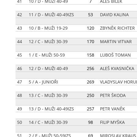
41
10 / D - MUŽI 40-49
[
7
]
ALEŠ BÍLEK
42
11 / D - MUŽI 40-49IZS
[
53
]
DAVID KALINA
43
10 / B - MUŽI 19-29
[
120
]
ZBYNĚK RICHTER
44
12 / C - MUŽI 30-39
[
170
]
MARTIN VITVAR
45
1 / E - MUŽI 50-59
[
158
]
LUBOŠ TOMAN
46
12 / D - MUŽI 40-49
[
256
]
ALEŠ KVASNIČKA
47
5 / A - JUNIOŘI
[
269
]
VLADYSLAV HORU
48
13 / C - MUŽI 30-39
[
250
]
PETR ŠKODA
49
13 / D - MUŽI 40-49IZS
[
257
]
PETR VANĚK
50
14 / C - MUŽI 30-39
[
98
]
FILIP MYŠKA
51
2 / E - MUŽI 50-59IZS
[
69
]
MIROSLAV KRAUS