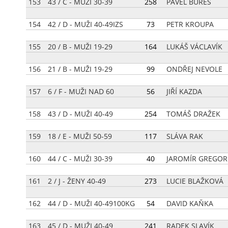
153
43 / C - MUŽI 30-39
[
258
]
PAVEL BUREŠ
154
42 / D - MUŽI 40-49IZS
[
73
]
PETR KROUPA
155
20 / B - MUŽI 19-29
[
164
]
LUKÁŠ VÁCLAVÍK
156
21 / B - MUŽI 19-29
[
99
]
ONDŘEJ NEVOLE
157
6 / F - MUŽI NAD 60
[
56
]
JIŘÍ KAZDA
158
43 / D - MUŽI 40-49
[
254
]
TOMÁŠ DRAŽEK
159
18 / E - MUŽI 50-59
[
117
]
SLÁVA RAK
160
44 / C - MUŽI 30-39
[
40
]
JAROMÍR GREGOR
161
2 / J - ŽENY 40-49
[
273
]
LUCIE BLAŽKOVÁ
162
44 / D - MUŽI 40-49100KG
[
54
]
DAVID KAŇKA
163
45 / D - MUŽI 40-49
[
241
]
RADEK SLAVÍK