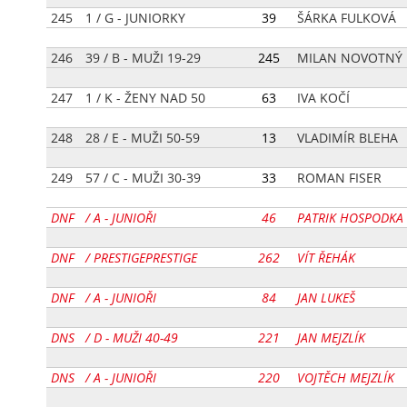
245
1 / G - JUNIORKY
[
39
]
ŠÁRKA FULKOVÁ
246
39 / B - MUŽI 19-29
[
245
]
MILAN NOVOTNÝ
247
1 / K - ŽENY NAD 50
[
63
]
IVA KOČÍ
248
28 / E - MUŽI 50-59
[
13
]
VLADIMÍR BLEHA
249
57 / C - MUŽI 30-39
[
33
]
ROMAN FISER
DNF
/ A - JUNIOŘI
[
46
]
PATRIK HOSPODKA
DNF
/ PRESTIGEPRESTIGE
[
262
]
VÍT ŘEHÁK
DNF
/ A - JUNIOŘI
[
84
]
JAN LUKEŠ
DNS
/ D - MUŽI 40-49
[
221
]
JAN MEJZLÍK
DNS
/ A - JUNIOŘI
[
220
]
VOJTĚCH MEJZLÍK