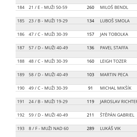
184
21 / E - MUŽI 50-59
[
260
]
MILOŠ BENDL
185
23 / B - MUŽI 19-29
[
134
]
LUBOŠ SMOLA
186
47 / C - MUŽI 30-39
[
157
]
JAN TOBOLKA
187
57 / D - MUŽI 40-49
[
136
]
PAVEL STAFFA
188
48 / C - MUŽI 30-39
[
160
]
LEIGH TOZER
189
58 / D - MUŽI 40-49
[
103
]
MARTIN PECA
190
49 / C - MUŽI 30-39
[
91
]
MICHAL MIKŠÍK
191
24 / B - MUŽI 19-29
[
119
]
JAROSLAV RICHTE
192
59 / D - MUŽI 40-49
[
211
]
ŠTĚPÁN GABRIEL
193
8 / F - MUŽI NAD 60
[
289
]
LUKÁŠ VIK