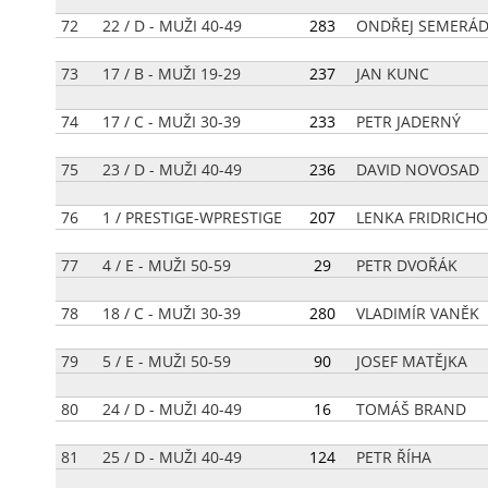
72
22 / D - MUŽI 40-49
[
283
]
ONDŘEJ SEMERÁ
73
17 / B - MUŽI 19-29
[
237
]
JAN KUNC
74
17 / C - MUŽI 30-39
[
233
]
PETR JADERNÝ
75
23 / D - MUŽI 40-49
[
236
]
DAVID NOVOSAD
76
1 / PRESTIGE-WPRESTIGE
[
207
]
LENKA FRIDRICH
77
4 / E - MUŽI 50-59
[
29
]
PETR DVOŘÁK
78
18 / C - MUŽI 30-39
[
280
]
VLADIMÍR VANĚK
79
5 / E - MUŽI 50-59
[
90
]
JOSEF MATĚJKA
80
24 / D - MUŽI 40-49
[
16
]
TOMÁŠ BRAND
81
25 / D - MUŽI 40-49
[
124
]
PETR ŘÍHA