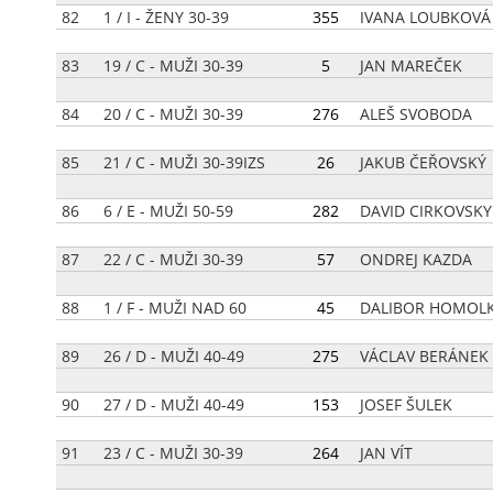
82
1 / I - ŽENY 30-39
[
355
]
IVANA LOUBKOVÁ
83
19 / C - MUŽI 30-39
[
5
]
JAN MAREČEK
84
20 / C - MUŽI 30-39
[
276
]
ALEŠ SVOBODA
85
21 / C - MUŽI 30-39IZS
[
26
]
JAKUB ČEŘOVSKÝ
86
6 / E - MUŽI 50-59
[
282
]
DAVID CIRKOVSKY
87
22 / C - MUŽI 30-39
[
57
]
ONDREJ KAZDA
88
1 / F - MUŽI NAD 60
[
45
]
DALIBOR HOMOL
89
26 / D - MUŽI 40-49
[
275
]
VÁCLAV BERÁNEK
90
27 / D - MUŽI 40-49
[
153
]
JOSEF ŠULEK
91
23 / C - MUŽI 30-39
[
264
]
JAN VÍT