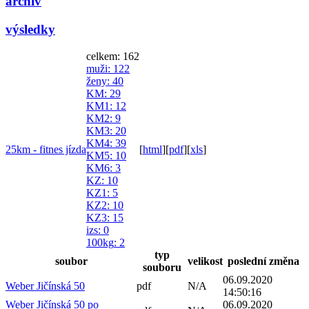
archiv
výsledky
celkem: 162
muži
: 122
ženy
: 40
KM
: 29
KM1
: 12
KM2
: 9
KM3
: 20
KM4
: 39
25km - fitnes jízda
[
html
]
[
pdf
]
[
xls
]
KM5
: 10
KM6
: 3
KZ
: 10
KZ1
: 5
KZ2
: 10
KZ3
: 15
izs
: 0
100kg
: 2
typ
soubor
velikost
poslední změna
souboru
06.09.2020
Weber Jičínská 50
pdf
N/A
14:50:16
Weber Jičínská 50 po
06.09.2020