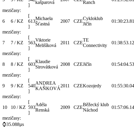
kašparová
Ranch
]
mezičasy:
[
Michaela
Cykloklub
6
6 / KZ
613
2007
CZE
01:30:23.8
1
Šťastná
Jičín
]
mezičasy:
[
Viktorie
TE
7
7 / KZ
563
2011
CZE
01:38:53.1
2
Melišíková
Connectivity
]
mezičasy:
[
Klaudie
8
8 / KZ
603
2008
CZE
Jičín
01:54:04.5
3
Sirovátková
]
mezičasy:
[
ANDREA
9
9 / KZ
540
2011
CZE
Kozojedy
01:55:30.0
4
KAŇKOVÁ
]
mezičasy:
[
Adéla
Běžecký klub
10
10 / KZ
593
2009
CZE
01:57:06.1
4
Renská
Náchod
]
mezičasy:
⌚35.088µs