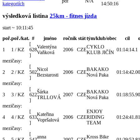
pdf
N/A
kategoriích
14:50:16
výsledková listina
25km - fitnes jízda
start ~ 10:11:45
poř.
poř./kat.
#
jméno
ročník
stát
tým/klub/obec
cíl
[
Valentýna
CYKLO
1
1 / KZ
628
2006
CZE
01:14:14.1
Vaňková
KLUB JIČÍN
]
mezičasy:
[
Nicol
BAKAKO
2
2 / KZ
502
2006
CZE
01:14:42.0
0
Bezstarosti
Nová Paka
]
mezičasy:
[
Šárka
BAKAKO
3
3 / KZ
622
2007
CZE
01:18:55.9
0
TRLLOVÁ
Nová Paka
]
mezičasy:
[
ENJOY
Kateřina
4
4 / KZ
633
2006
CZE
RIDING
01:24:41.8
1
Vopršalová
]
TEAM
mezičasy:
[
anna
Kross Bike
5
5 / KZ
542
2007
CZE
01:29:52.8
1