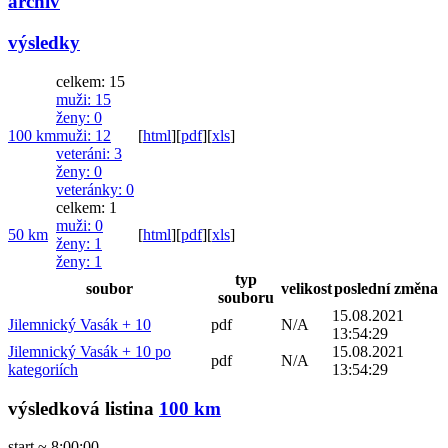
archiv
výsledky
celkem: 15
muži
: 15
ženy
: 0
100 km
muži
: 12
[
html
]
[
pdf
]
[
xls
]
veteráni
: 3
ženy
: 0
veteránky
: 0
celkem: 1
muži
: 0
50 km
[
html
]
[
pdf
]
[
xls
]
ženy
: 1
ženy
: 1
typ
soubor
velikost
poslední změna
souboru
15.08.2021
Jilemnický Vasák + 10
pdf
N/A
13:54:29
Jilemnický Vasák + 10 po
15.08.2021
pdf
N/A
kategoriích
13:54:29
výsledková listina
100 km
start ~ 8:00:00