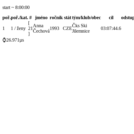
start ~ 8:00:00
poř.
poř./kat.
#
jméno
ročník
stát
tým/klub/obec
cíl
odstu
[
Anna
Čks Ski
1
1 / ženy
21
1993
CZE
03:07:44.6
Čechová
Jilemnice
]
⌚26.971µs