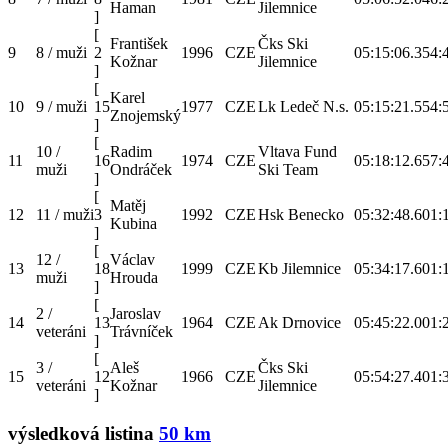
Haman
Jilemnice
]
[
František
Čks Ski
9
8 / muži
2
1996
CZE
05:15:06.3
54:
Kožnar
Jilemnice
]
[
Karel
10
9 / muži
15
1977
CZE
Lk Ledeč N.s.
05:15:21.5
54:
Znojemský
]
[
10 /
Radim
Vltava Fund
11
16
1974
CZE
05:18:12.6
57:
muži
Ondráček
Ski Team
]
[
Matěj
12
11 / muži
3
1992
CZE
Hsk Benecko
05:32:48.6
01:
Kubina
]
[
12 /
Václav
13
18
1999
CZE
Kb Jilemnice
05:34:17.6
01:
muži
Hrouda
]
[
2 /
Jaroslav
14
13
1964
CZE
Ak Drnovice
05:45:22.0
01:
veteráni
Trávníček
]
[
3 /
Aleš
Čks Ski
15
12
1966
CZE
05:54:27.4
01:
veteráni
Kožnar
Jilemnice
]
výsledková listina
50 km