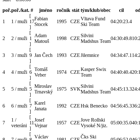
poř.
poř./kat.
#
jméno
ročník
stát
tým/klub/obec
cíl
o
[
Fabian
Vltava Fund
1
1 / muži
17
1995
CZE
04:20:23.4
Stocek
Ski Team
]
[
Adam
Silvini
2
2 / muži
1
1998
CZE
04:30:49.8
10:
Matouš
Madshus Team
]
[
3
3 / muži
9
Jan Čech
1993
CZE
Jilemnice
04:34:47.1
14:
]
[
Tomáš
Kasper Swix
4
4 / muži
6
1974
CZE
04:40:40.4
20:
Veber
Team
]
[
Miroslav
Silvini
5
5 / muži
5
1975
SVK
04:45:13.3
24:
Trnavský
Madshus Team
]
[
Karel
6
6 / muži
7
1992
CZE
Hsk Benecko
04:56:45.3
36:
Janata
]
[
1 /
Josef
Jove Rollski
7
11
1957
CZE
05:00:35.0
40:
veteráni
Vejnar
Vysoké N/jiz.
]
[
Václav
Čks Ski
8
7 / muži
8
1981
CZE
05:06:52.0
46: