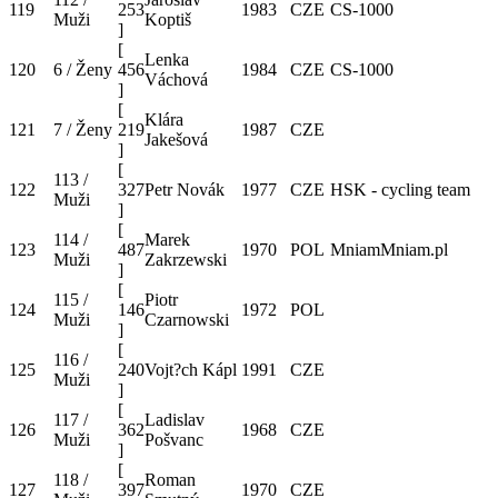
119
253
1983
CZE
CS-1000
Muži
Koptiš
]
[
Lenka
120
6 / Ženy
456
1984
CZE
CS-1000
Váchová
]
[
Klára
121
7 / Ženy
219
1987
CZE
Jakešová
]
[
113 /
122
327
Petr Novák
1977
CZE
HSK - cycling team
Muži
]
[
114 /
Marek
123
487
1970
POL
MniamMniam.pl
Muži
Zakrzewski
]
[
115 /
Piotr
124
146
1972
POL
Muži
Czarnowski
]
[
116 /
125
240
Vojt?ch Kápl
1991
CZE
Muži
]
[
117 /
Ladislav
126
362
1968
CZE
Muži
Pošvanc
]
[
118 /
Roman
127
397
1970
CZE