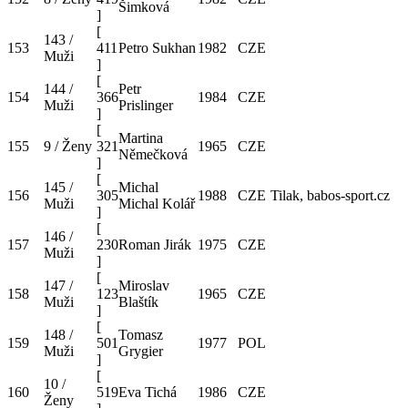
Šimková
]
[
143 /
153
411
Petro Sukhan
1982
CZE
Muži
]
[
144 /
Petr
154
366
1984
CZE
Muži
Prislinger
]
[
Martina
155
9 / Ženy
321
1965
CZE
Němečková
]
[
145 /
Michal
156
305
1988
CZE
Tilak, babos-sport.cz
Muži
Michal Kolář
]
[
146 /
157
230
Roman Jirák
1975
CZE
Muži
]
[
147 /
Miroslav
158
123
1965
CZE
Muži
Blaštík
]
[
148 /
Tomasz
159
501
1977
POL
Muži
Grygier
]
[
10 /
160
519
Eva Tichá
1986
CZE
Ženy