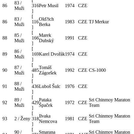
[
83 /
86
316
Petr Musil
1974
CZE
Muži
]
[
83 /
Old?ich
86
116
1983
CZE
TJ Merkur
Muži
Berka
]
[
85 /
Marek
88
166
1991
CZE
Muži
Dubský
]
[
86 /
89
169
Karel Dvořák
1974
CZE
Muži
]
[
87 /
Tomáš
90
485
1992
CZE
CS-1000
Muži
Zágoršek
]
[
88 /
91
436
Luboš Šulc
1976
CZE
Muži
]
[
89 /
Pataka
Sri Chinmoy Maraton
92
429
1972
CZE
Muži
Špaček
Team
]
[
Ilvaka
Sri Chinmoy Maraton
93
2 / Ženy
318
1981
CZE
Nemcova
Team
]
[
90 /
Smarana
Sri Chinmoy Maraton