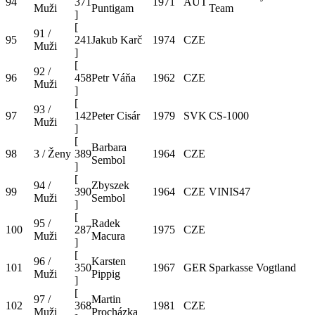
94
371
1971
AUT
Muži
Puntigam
Team
]
[
91 /
95
241
Jakub Karč
1974
CZE
Muži
]
[
92 /
96
458
Petr Váňa
1962
CZE
Muži
]
[
93 /
97
142
Peter Cisár
1979
SVK
CS-1000
Muži
]
[
Barbara
98
3 / Ženy
389
1964
CZE
Sembol
]
[
94 /
Zbyszek
99
390
1964
CZE
VINIS47
Muži
Sembol
]
[
95 /
Radek
100
287
1975
CZE
Muži
Macura
]
[
96 /
Karsten
101
350
1967
GER
Sparkasse Vogtland
Muži
Pippig
]
[
97 /
Martin
102
368
1981
CZE
Muži
Procházka