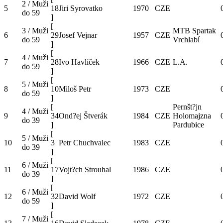
2 / Muži
5
18
Jiri Syrovatko
1970
CZE
do 59
]
[
3 / Muži
MTB Spartak
6
29
Josef Vejnar
1957
CZE
do 59
Vrchlabí
]
[
4 / Muži
7
28
Ivo Havlíček
1966
CZE
L.A.
do 59
]
[
5 / Muži
8
10
Miloš Petr
1973
CZE
do 59
]
[
Pernšt?jn
4 / Muži
9
34
Ond?ej Štverák
1984
CZE
Holomajzna
do 39
]
Pardubice
[
5 / Muži
10
3
Petr Chuchvalec
1983
CZE
do 39
]
[
6 / Muži
11
17
Vojt?ch Strouhal
1986
CZE
do 39
]
[
6 / Muži
12
32
David Wolf
1972
CZE
do 59
]
[
7 / Muži