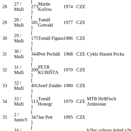
[
27 /
Martin
28
273
1974
CZE
Muži
Kučera
]
[
28 /
Tomáš
29
181
1977
CZE
Muži
Gotvald
]
[
29 /
30
175
Tomáš Figura
1986
CZE
Muži
]
[
30 /
31
344
Petr Pecháň
1968
CZE
Cyklo Harant Pecka
Muži
]
[
31 /
PETR
32
269
1970
CZE
Muži
KUBIŠTA
]
[
32 /
33
491
Josef Zmátlo
1980
CZE
Muži
]
[
33 /
Tomáš
MTB HellFisch
34
513
1979
CZE
Muži
Honegr
Aminostar
]
[
2 /
35
347
Jan Petr
1995
CZE
Junio?i
]
[
34 /
b?žec výboru dobré v?l