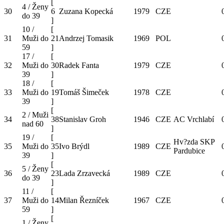
[
4 / Ženy
30
6
Zuzana Kopecká
1979
CZE
do 39
]
10 /
[
31
Muži do
21
Andrzej Tomasik
1969
POL
59
]
17 /
[
32
Muži do
30
Radek Fanta
1979
CZE
39
]
18 /
[
33
Muži do
19
Tomáš Šimeček
1978
CZE
39
]
[
2 / Muži
34
38
Stanislav Groh
1946
CZE
AC Vrchlabí
nad 60
]
19 /
[
Hv?zda SKP
35
Muži do
35
Ivo Brýdl
1989
CZE
Pardubice
39
]
[
5 / Ženy
36
23
Lada Zrzavecká
1989
CZE
do 39
]
11 /
[
37
Muži do
14
Milan Řezníček
1967
CZE
59
]
[
1 / Ženy