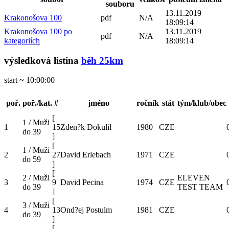
souboru
13.11.2019
Krakonošova 100
pdf
N/A
18:09:14
Krakonošova 100 po
13.11.2019
pdf
N/A
kategoriích
18:09:14
výsledková listina
běh 25km
start ~ 10:00:00
poř.
poř./kat.
#
jméno
ročník
stát
tým/klub/obec
[
1 / Muži
1
15
Zden?k Dokulil
1980
CZE
do 39
]
[
1 / Muži
2
27
David Erlebach
1971
CZE
do 59
]
[
2 / Muži
ELEVEN
3
9
David Pecina
1974
CZE
do 39
TEST TEAM
]
[
3 / Muži
4
13
Ond?ej Postulm
1981
CZE
do 39
]
[