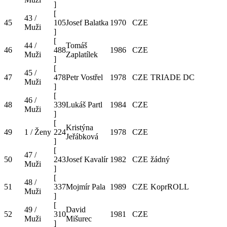
]
[
43 /
45
105
Josef Balatka
1970
CZE
Muži
]
[
44 /
Tomáš
46
488
1986
CZE
Muži
Zaplatílek
]
[
45 /
47
478
Petr Vostřel
1978
CZE
TRIADE DC
Muži
]
[
46 /
48
339
Lukáš Partl
1984
CZE
Muži
]
[
Kristýna
49
1 / Ženy
224
1978
CZE
Jeřábková
]
[
47 /
50
243
Josef Kavalír
1982
CZE
žádný
Muži
]
[
48 /
51
337
Mojmír Pala
1989
CZE
KoprROLL
Muži
]
[
49 /
David
52
310
1981
CZE
Muži
Mišurec
]