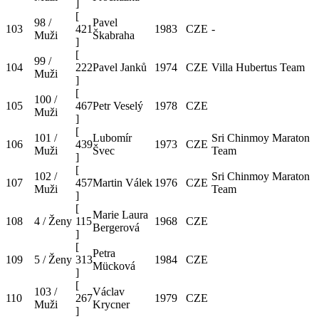
]
[
98 /
Pavel
103
421
1983
CZE
-
Muži
Škabraha
]
[
99 /
104
222
Pavel Janků
1974
CZE
Villa Hubertus Team
Muži
]
[
100 /
105
467
Petr Veselý
1978
CZE
Muži
]
[
101 /
Lubomír
Sri Chinmoy Maraton
106
439
1973
CZE
Muži
Švec
Team
]
[
102 /
Sri Chinmoy Maraton
107
457
Martin Válek
1976
CZE
Muži
Team
]
[
Marie Laura
108
4 / Ženy
115
1968
CZE
Bergerová
]
[
Petra
109
5 / Ženy
313
1984
CZE
Mücková
]
[
103 /
Václav
110
267
1979
CZE
Muži
Krycner
]