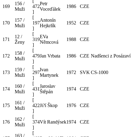
[
156 /
Petr
169
472
1986
CZE
Muži
Voceďálek
]
[
157 /
Antonín
170
197
1952
CZE
Muži
Hejkrlík
]
[
12 /
EVa
171
319
1988
CZE
Ženy
Němcová
]
[
158 /
172
479
Jan Vrbata
1986
CZE
Nadšenci z Posázaví
Muži
]
[
159 /
Ivan
173
297
1972
SVK
CS-1000
Muži
Martynek
]
[
160 /
Jaroslav
174
431
1974
CZE
Muži
Štěpán
]
[
161 /
175
422
Ji?í Škop
1976
CZE
Muži
]
[
162 /
176
374
Vít Randýsek
1974
CZE
Muži
]
[
163 /