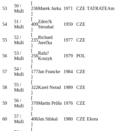
[
50 /
53
236
Marek Jurka
1971
CZE
TATRATEAm
Muži
]
[
51 /
Zden?k
54
409
1959
CZE
Muži
Strouhal
]
[
52 /
Richard
55
235
1977
CZE
Muži
Jurečka
]
[
53 /
Rafa?
56
256
1979
POL
Muži
Koszyk
]
[
54 /
57
177
Jan Francke
1984
CZE
Muži
]
[
55 /
58
322
Karel Nerad
1989
CZE
Muži
]
[
56 /
59
370
Martin Průša
1976
CZE
Muži
]
[
57 /
60
406
Jan Stískal
1980
CZE
Ekora
Muži
]
[