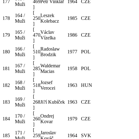
177
469
Petr Vinklář
1964
CZE
Muži
]
[
164 /
Leszek
178
250
1985
CZE
Muži
Kolebacz
]
[
165 /
Václav
179
470
1986
CZE
Muži
Vízelka
]
[
166 /
Radoslaw
180
510
1977
POL
Muži
Brodzik
]
[
167 /
Waldemar
181
285
1958
POL
Muži
Macias
]
[
168 /
Jozsef
182
518
1963
HUN
Muži
Verocei
]
[
169 /
183
268
Ji?í Kubíček
1963
CZE
Muži
]
[
170 /
Ondrej
184
260
1979
CZE
Muži
Kovar
]
[
171 /
Jaroslav
185
259
1964
SVK
Muži
Kováč