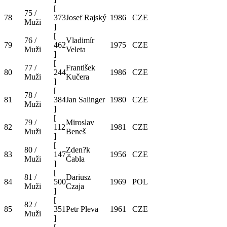
[
75 /
78
373
Josef Rajský
1986
CZE
Muži
]
[
76 /
Vladimír
79
462
1975
CZE
Muži
Veleta
]
[
77 /
František
80
244
1986
CZE
Muži
Kučera
]
[
78 /
81
384
Jan Salinger
1980
CZE
Muži
]
[
79 /
Miroslav
82
112
1981
CZE
Muži
Beneš
]
[
80 /
Zden?k
83
147
1956
CZE
Muži
Čabla
]
[
81 /
Dariusz
84
500
1969
POL
Muži
Czaja
]
[
82 /
85
351
Petr Pleva
1961
CZE
Muži
]