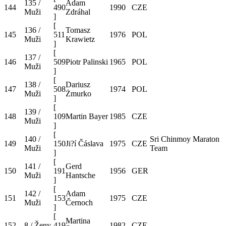
135 /
Adam
144
490
1990
CZE
Muži
Zdráhal
]
[
136 /
Tomasz
145
511
1976
POL
Muži
Krawietz
]
[
137 /
146
509
Piotr Palinski
1965
POL
Muži
]
[
138 /
Dariusz
147
508
1974
POL
Muži
Żmurko
]
[
139 /
148
109
Martin Bayer
1985
CZE
Muži
]
[
140 /
Sri Chinmoy Maraton
149
150
Ji?í Čáslava
1975
CZE
Muži
Team
]
[
141 /
Gerd
150
191
1956
GER
Muži
Hantsche
]
[
142 /
Adam
151
153
1975
CZE
Muži
Černoch
]
[
Martina
152
8 / Ženy
419
1982
CZE