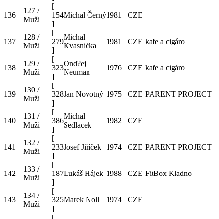
[
127 /
136
154
Michal Černý
1981
CZE
Muži
]
[
128 /
Michal
137
279
1981
CZE
kafe a cigáro
Muži
Kvasnička
]
[
129 /
Ond?ej
138
323
1976
CZE
kafe a cigáro
Muži
Neuman
]
[
130 /
139
328
Jan Novotný
1975
CZE
PARENT PROJECT
Muži
]
[
131 /
Michal
140
386
1982
CZE
Muži
Sedlacek
]
[
132 /
141
233
Josef Jiříček
1974
CZE
PARENT PROJECT
Muži
]
[
133 /
142
187
Lukáš Hájek
1988
CZE
FitBox Kladno
Muži
]
[
134 /
143
325
Marek Noll
1974
CZE
Muži
]
[