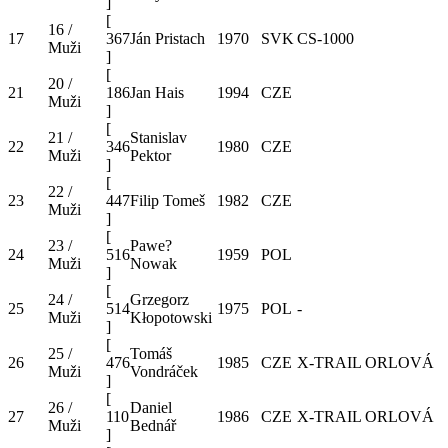
]
[
16 /
17
367
Ján Pristach
1970
SVK
CS-1000
Muži
]
[
20 /
21
186
Jan Hais
1994
CZE
Muži
]
[
21 /
Stanislav
22
346
1980
CZE
Muži
Pektor
]
[
22 /
23
447
Filip Tomeš
1982
CZE
Muži
]
[
23 /
Pawe?
24
516
1959
POL
Muži
Nowak
]
[
24 /
Grzegorz
25
514
1975
POL
-
Muži
Kłopotowski
]
[
25 /
Tomáš
26
476
1985
CZE
X-TRAIL ORLOVÁ
Muži
Vondráček
]
[
26 /
Daniel
27
110
1986
CZE
X-TRAIL ORLOVÁ
Muži
Bednář
]