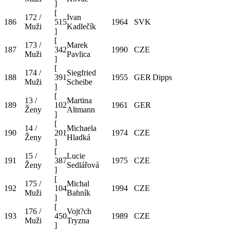
]
[
172 /
Ivan
186
515
1964
SVK
Muži
Kadlečík
]
[
173 /
Marek
187
342
1990
CZE
Muži
Pavlica
]
[
174 /
Siegfried
188
391
1955
GER
Dipps
Muži
Scheibe
]
[
13 /
Martina
189
102
1961
GER
Ženy
Altmann
]
[
14 /
Michaela
190
201
1974
CZE
Ženy
Hladká
]
[
15 /
Lucie
191
387
1975
CZE
Ženy
Sedlářová
]
[
175 /
Michal
192
104
1994
CZE
Muži
Bahník
]
[
176 /
Vojt?ch
193
450
1989
CZE
Muži
Tryzna
]