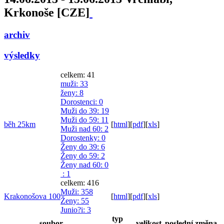
Krkonoše [CZE]
archiv
výsledky
celkem: 41
muži
: 33
ženy
: 8
Dorostenci
: 0
Muži do 39
: 19
Muži do 59
: 11
běh 25km
[
html
]
[
pdf
]
[
xls
]
Muži nad 60
: 2
Dorostenky
: 0
Ženy do 39
: 6
Ženy do 59
: 2
Ženy nad 60
: 0
: 1
celkem: 416
Muži
: 358
Krakonošova 100
[
html
]
[
pdf
]
[
xls
]
Ženy
: 55
Junio?i
: 3
typ
soubor
velikost
poslední změna