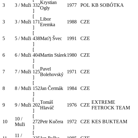
Krystian
3
3 / Muži
332
1977
POL
KB SOBÓTKA
Ogły
]
[
Libor
3
3 / Muži
171
1988
CZE
Eremka
]
[
5
5 / Muži
438
Mat?j Švec
1991
CZE
]
[
6
6 / Muži
404
Martin Stárek
1980
CZE
]
[
Pavel
7
7 / Muži
125
1971
CZE
Bolehovský
]
[
8
8 / Muži
152
Jan Čermák
1984
CZE
]
[
Tomáš
EXTREME
9
9 / Muži
202
1976
CZE
Hlaváč
FETROCK TEAM
]
[
10 /
10
272
Petr Kučera
1972
CZE
KES BUKTEAM
Muži
]
[
11 /