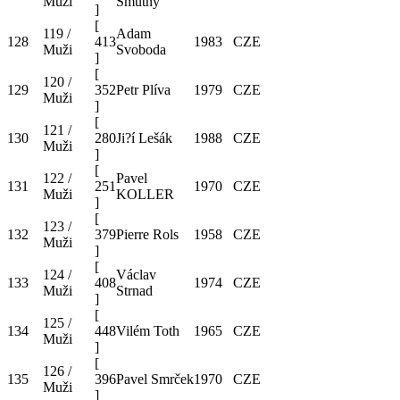
Muži
Smutný
]
[
119 /
Adam
128
413
1983
CZE
Muži
Svoboda
]
[
120 /
129
352
Petr Plíva
1979
CZE
Muži
]
[
121 /
130
280
Ji?í Lešák
1988
CZE
Muži
]
[
122 /
Pavel
131
251
1970
CZE
Muži
KOLLER
]
[
123 /
132
379
Pierre Rols
1958
CZE
Muži
]
[
124 /
Václav
133
408
1974
CZE
Muži
Strnad
]
[
125 /
134
448
Vilém Toth
1965
CZE
Muži
]
[
126 /
135
396
Pavel Smrček
1970
CZE
Muži
]