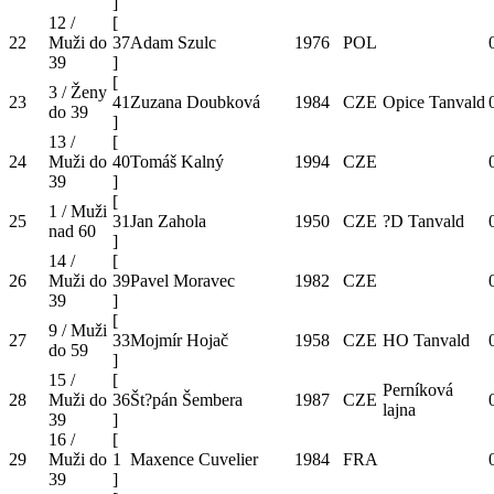
]
12 /
[
22
Muži do
37
Adam Szulc
1976
POL
39
]
[
3 / Ženy
23
41
Zuzana Doubková
1984
CZE
Opice Tanvald
do 39
]
13 /
[
24
Muži do
40
Tomáš Kalný
1994
CZE
39
]
[
1 / Muži
25
31
Jan Zahola
1950
CZE
?D Tanvald
nad 60
]
14 /
[
26
Muži do
39
Pavel Moravec
1982
CZE
39
]
[
9 / Muži
27
33
Mojmír Hojač
1958
CZE
HO Tanvald
do 59
]
15 /
[
Perníková
28
Muži do
36
Št?pán Šembera
1987
CZE
lajna
39
]
16 /
[
29
Muži do
1
Maxence Cuvelier
1984
FRA
39
]