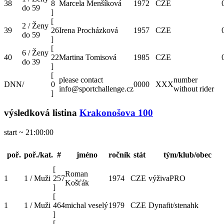
38
8
Marcela Menšíková
1972
CZE
do 59
]
[
2 / Ženy
39
26
Irena Procházková
1957
CZE
do 59
]
[
6 / Ženy
40
22
Martina Tomisová
1985
CZE
do 39
]
[
please contact
number
DNN
/
0
0000
XXX
info@sportchallenge.cz
without rider
]
výsledková listina
Krakonošova 100
start ~ 21:00:00
poř.
poř./kat.
#
jméno
ročník
stát
tým/klub/obec
[
Roman
1
1 / Muži
257
1974
CZE
výživaPRO
Košťák
]
[
1
1 / Muži
464
michal veselý
1979
CZE
Dynafit/stenahk
]
[