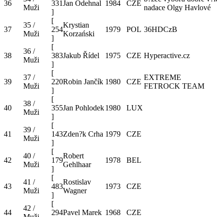
36
331
Jan Odehnal
1984
CZE
Muži
nadace Olgy Havlové
]
[
35 /
Krystian
37
254
1979
POL
36HDCzB
Muži
Korzański
]
[
36 /
38
383
Jakub Řídel
1975
CZE
Hyperactive.cz
Muži
]
[
37 /
EXTREME
39
220
Robin Jančík
1980
CZE
Muži
FETROCK TEAM
]
[
38 /
40
355
Jan Pohlodek
1980
LUX
Muži
]
[
39 /
41
143
Zden?k Crha
1979
CZE
Muži
]
[
40 /
Robert
42
179
1978
BEL
Muži
Gehlhaar
]
[
41 /
Rostislav
43
483
1973
CZE
Muži
Wagner
]
[
42 /
44
294
Pavel Marek
1968
CZE
Muži