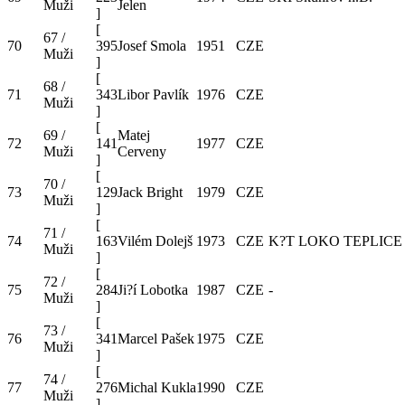
Muži
Jelen
]
[
67 /
70
395
Josef Smola
1951
CZE
Muži
]
[
68 /
71
343
Libor Pavlík
1976
CZE
Muži
]
[
69 /
Matej
72
141
1977
CZE
Muži
Cerveny
]
[
70 /
73
129
Jack Bright
1979
CZE
Muži
]
[
71 /
74
163
Vilém Dolejš
1973
CZE
K?T LOKO TEPLICE
Muži
]
[
72 /
75
284
Ji?í Lobotka
1987
CZE
-
Muži
]
[
73 /
76
341
Marcel Pašek
1975
CZE
Muži
]
[
74 /
77
276
Michal Kukla
1990
CZE
Muži
]