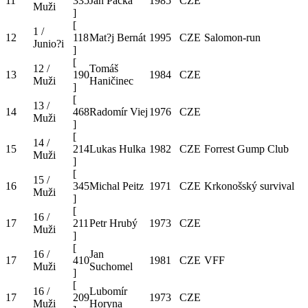
11
335
Jan Pačka
1985
CZE
Muži
]
[
1 /
12
118
Mat?j Bernát
1995
CZE
Salomon-run
Junio?i
]
[
12 /
Tomáš
13
190
1984
CZE
Muži
Haničinec
]
[
13 /
14
468
Radomír Viej
1976
CZE
Muži
]
[
14 /
15
214
Lukas Hulka
1982
CZE
Forrest Gump Club
Muži
]
[
15 /
16
345
Michal Peitz
1971
CZE
Krkonošský survival
Muži
]
[
16 /
17
211
Petr Hrubý
1973
CZE
Muži
]
[
16 /
Jan
17
410
1981
CZE
VFF
Muži
Suchomel
]
[
16 /
Lubomír
17
209
1973
CZE
Muži
Horyna