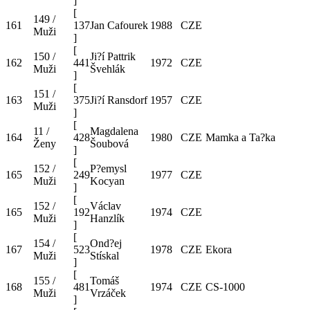
]
[
149 /
161
137
Jan Cafourek
1988
CZE
Muži
]
[
150 /
Ji?í Pattrik
162
441
1972
CZE
Muži
Švehlák
]
[
151 /
163
375
Ji?í Ransdorf
1957
CZE
Muži
]
[
11 /
Magdalena
164
428
1980
CZE
Mamka a Ta?ka
Ženy
Šoubová
]
[
152 /
P?emysl
165
249
1977
CZE
Muži
Kocyan
]
[
152 /
Václav
165
192
1974
CZE
Muži
Hanzlík
]
[
154 /
Ond?ej
167
523
1978
CZE
Ekora
Muži
Stískal
]
[
155 /
Tomáš
168
481
1974
CZE
CS-1000
Muži
Vrzáček
]