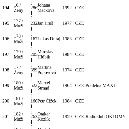
[
16 /
Johana
194
286
1992
CZE
Ženy
Mackova
]
[
177 /
195
232
Jan Jiruš
1977
CZE
Muži
]
[
178 /
196
167
Lukas Duraj
1983
CZE
Muži
]
[
179 /
Miroslav
197
205
1984
CZE
Muži
Hlúbik
]
[
17 /
Martina
198
359
1974
CZE
Ženy
Popovová
]
[
180 /
Marcel
199
522
1964
CZE
Prádelna MAXI
Muži
Strnad
]
[
181 /
200
160
Petr Čížek
1984
CZE
Muži
]
[
182 /
Otakar
201
263
1959
CZE
Radioklub OK1OMY
Muži
Kozlík
]
[