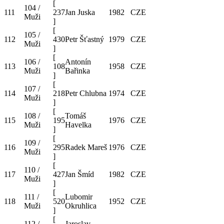
[
104 /
111
237
Jan Juska
1982
CZE
Muži
]
[
105 /
112
430
Petr Šťastný
1979
CZE
Muži
]
[
106 /
Antonín
113
108
1958
CZE
Muži
Bařinka
]
[
107 /
114
218
Petr Chlubna
1974
CZE
Muži
]
[
108 /
Tomáš
115
195
1976
CZE
Muži
Havelka
]
[
109 /
116
295
Radek Mareš
1976
CZE
Muži
]
[
110 /
117
427
Jan Šmíd
1982
CZE
Muži
]
[
111 /
Lubomir
118
520
1952
CZE
Muži
Okruhlica
]
[
112 /
Jaroslav