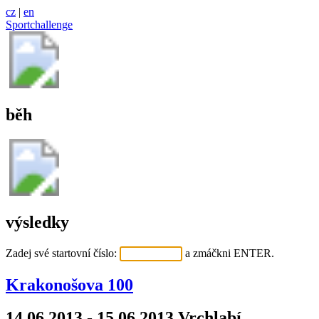
cz
|
en
Sportchallenge
běh
výsledky
Zadej své startovní číslo:
a zmáčkni ENTER.
Krakonošova 100
14.06.2013 - 15.06.2013 Vrchlabí,