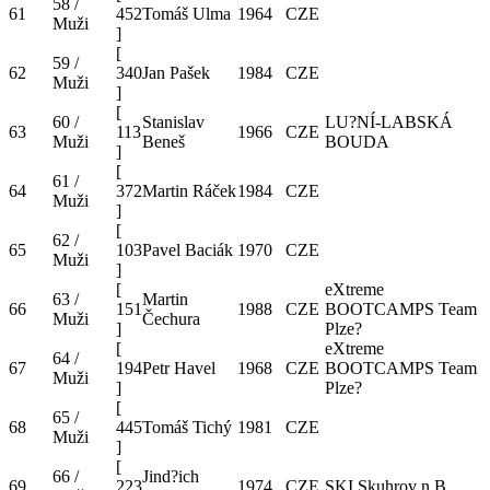
58 /
61
452
Tomáš Ulma
1964
CZE
Muži
]
[
59 /
62
340
Jan Pašek
1984
CZE
Muži
]
[
60 /
Stanislav
LU?NÍ-LABSKÁ
63
113
1966
CZE
Muži
Beneš
BOUDA
]
[
61 /
64
372
Martin Ráček
1984
CZE
Muži
]
[
62 /
65
103
Pavel Baciák
1970
CZE
Muži
]
[
eXtreme
63 /
Martin
66
151
1988
CZE
BOOTCAMPS Team
Muži
Čechura
]
Plze?
[
eXtreme
64 /
67
194
Petr Havel
1968
CZE
BOOTCAMPS Team
Muži
]
Plze?
[
65 /
68
445
Tomáš Tichý
1981
CZE
Muži
]
[
66 /
Jind?ich
69
223
1974
CZE
SKI Skuhrov n.B.