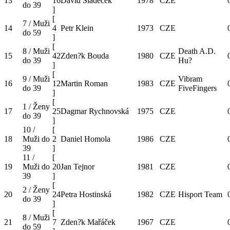
13
16
David Sladecek
1978
CZE
do 39
]
[
7 / Muži
14
4
Petr Klein
1973
CZE
do 59
]
[
8 / Muži
Death A.D.
15
42
Zden?k Bouda
1980
CZE
do 39
Hu?
]
[
9 / Muži
Vibram
16
12
Martin Roman
1983
CZE
do 39
FiveFingers
]
[
1 / Ženy
17
25
Dagmar Rychnovská
1975
CZE
do 39
]
10 /
[
18
Muži do
2
Daniel Homola
1986
CZE
39
]
11 /
[
19
Muži do
20
Jan Tejnor
1981
CZE
39
]
[
2 / Ženy
20
24
Petra Hostinská
1982
CZE
Hisport Team
do 39
]
[
8 / Muži
21
7
Zden?k Mařáček
1967
CZE
do 59