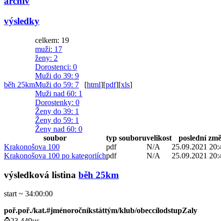
archiv
výsledky
celkem: 19
muži
: 17
ženy
: 2
Dorostenci
: 0
Muži do 39
: 9
běh 25km
Muži do 59
: 7
[
html
]
[
pdf
]
[
xls
]
Muži nad 60
: 1
Dorostenky
: 0
Ženy do 39
: 1
Ženy do 59
: 1
Ženy nad 60
: 0
soubor
typ souboru
velikost
poslední zm
Krakonošova 100
pdf
N/A
25.09.2021 20:
Krakonošova 100 po kategoriích
pdf
N/A
25.09.2021 20:
výsledková listina
běh 25km
start ~ 34:00:00
poř.
poř./kat.
#
jméno
ročník
stát
tým/klub/obec
cíl
odstup
Zaly
⌚23.449µs